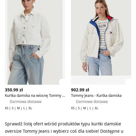
Zobacz szczegóły produktu
Zob
350.99 zł
902.99 zł
Kurtka damska na wiosnę Tommy Jeans
Tommy Jeans - Kurtka damska
Darmowa dostawa
Darmowa dostawa
XS | S | M | L | XL
XS | S | M | L | XL
Sprawdź listę ofert wśród produktów typu kurtki damskie
oversize Tommy Jeans i wybierz coś dla siebie! Dostępne u