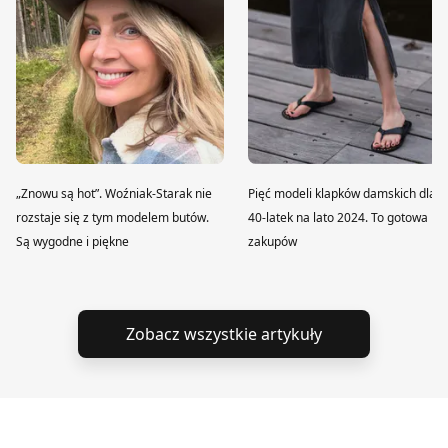
„Znowu są hot”. Woźniak-Starak nie
Pięć modeli klapków damskich dla
rozstaje się z tym modelem butów.
40-latek na lato 2024. To gotowa lis
Są wygodne i piękne
zakupów
Zobacz wszystkie artykuły