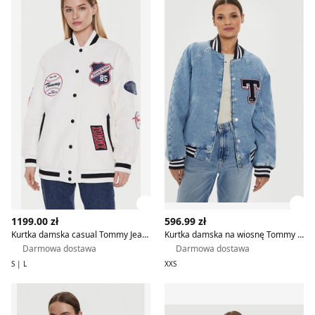
Zobacz szczegóły produktu
Zob
1199.00 zł
596.99 zł
Kurtka damska casual Tommy Jeans
Kurtka damska na wiosnę Tommy Jeans
Darmowa dostawa
Darmowa dostawa
S | L
XXS
Kurtka damska na wiosnę Tommy Jeans
Tommy Jeans - Kurtka dams