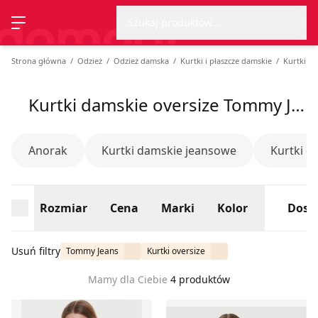
Wyszu
Strona główna
Rozmiar
Cena
Marki
Kolor
Dost
Szukaj produktów...
Przełącz menu
Strona główna
Odzież
Odzież damska
Kurtki i płaszcze damskie
Kurtki d
Kurtki damskie oversize Tommy Jeans, lato 2026
Anorak
Kurtki damskie jeansowe
Kurtki d
Rozmiar
Cena
Marki
Kolor
Dost
Usuń filtry
Tommy Jeans
Kurtki oversize
Mamy dla Ciebie
4 produktów
Kurtka damska casual Tommy Jeans
Kurtka damska na wiosnę T