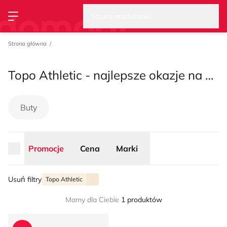
Wysz
Strona główna
Promocje
Cena
Marki
Szukaj produktów...
Przełącz menu
Strona główna
Topo Athletic - najlepsze okazje na sezon lato 2026
Buty
Promocje
Cena
Marki
Usuń filtry
Topo Athletic
Mamy dla Ciebie
1 produktów
Buty sportowe damskie na wiosnę Topo Athletic