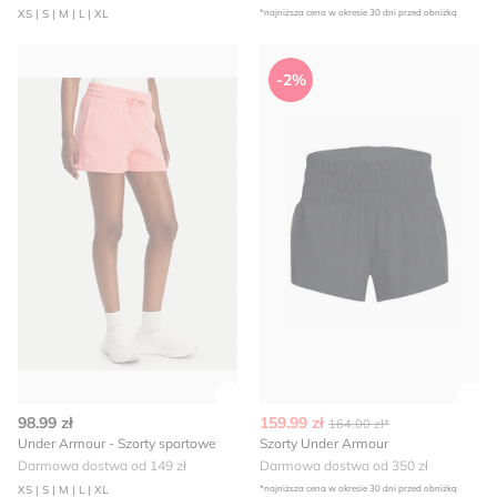
XS | S | M | L | XL
*najniższa cena w okresie 30 dni przed obniżką
Under Armour - Szorty sportowe
Szorty Under Armour
-2%
Zobacz szczegóły produktu
Zob
98.99 zł
159.99 zł
164.00 zł*
Under Armour - Szorty sportowe
Szorty Under Armour
Darmowa dostwa od 149 zł
Darmowa dostwa od 350 zł
XS | S | M | L | XL
*najniższa cena w okresie 30 dni przed obniżką