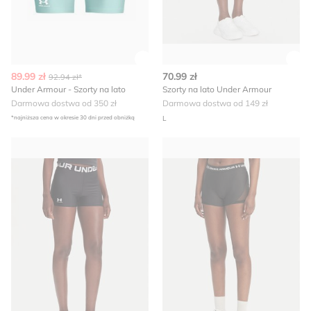
Zobacz szczegóły produktu
Zob
89.99 zł
70.99 zł
92.94 zł*
Under Armour - Szorty na lato
Szorty na lato Under Armour
Darmowa dostwa od 350 zł
Darmowa dostwa od 149 zł
*najniższa cena w okresie 30 dni przed obniżką
L
Szorty na lato Under Armour
Szorty sportowe Under Arm