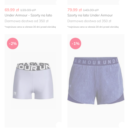
Zobacz szczegóły produktu
Zob
69.99 zł
79.99 zł
139.99 zł*
149.99 zł*
Under Armour - Szorty na lato
Szorty na lato Under Armour
Darmowa dostwa od 350 zł
Darmowa dostwa od 350 zł
*najniższa cena w okresie 30 dni przed obniżką
*najniższa cena w okresie 30 dni przed obniżką
Szorty w sportowym stylu Under Armour
Szorty na zimę Under Armou
-2%
-1%
Zobacz szczegóły produktu
Zob