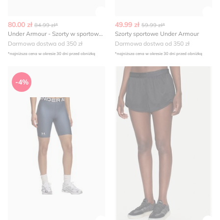
Zobacz szczegóły produktu
Zob
80.00 zł
49.99 zł
84.99 zł*
59.99 zł*
Under Armour - Szorty w sportowym stylu
Szorty sportowe Under Armour
Darmowa dostwa od 350 zł
Darmowa dostwa od 350 zł
*najniższa cena w okresie 30 dni przed obniżką
*najniższa cena w okresie 30 dni przed obniżką
Under Armour - Szorty na lato
Szorty Under Armour
-4%