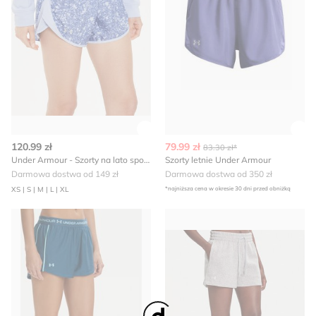
Zobacz szczegóły produktu
Zob
120.99 zł
79.99 zł
83.30 zł*
Under Armour - Szorty na lato sportowe
Szorty letnie Under Armour
Darmowa dostwa od 149 zł
Darmowa dostwa od 350 zł
XS | S | M | L | XL
*najniższa cena w okresie 30 dni przed obniżką
Under Armour - Szorty sportowe na lato
Szorty Under Armour