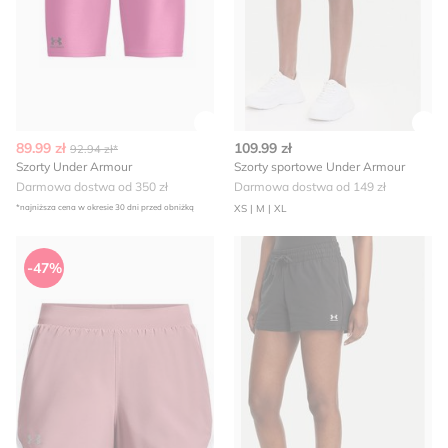
Zobacz szczegóły produktu
Zob
89.99 zł
109.99 zł
92.94 zł*
Szorty Under Armour
Szorty sportowe Under Armour
Darmowa dostwa od 350 zł
Darmowa dostwa od 149 zł
*najniższa cena w okresie 30 dni przed obniżką
XS | M | XL
Szorty na lato Under Armour
Szorty sportowe Under Arm
-47%