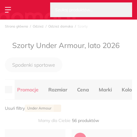
Wysz
Strona główna
Szukaj produktów...
Przełącz menu
Strona główna
Odzież
Odzież damska
Szorty
Szorty Under Armour, lato 2026
Spodenki sportowe
Promocje
Rozmiar
Cena
Marki
Kolor
Usuń filtry
Under Armour
Mamy dla Ciebie
56 produktów
Szorty Under Armour
Under Armour - Szorty na la