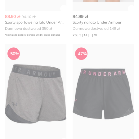
Zobacz szczegóły produktu
Zob
88.50 zł
94.99 zł
94.10 zł*
Szorty sportowe na lato Under Armour
Szorty na lato Under Armour
Darmowa dostwa od 350 zł
Darmowa dostwa od 149 zł
*najniższa cena w okresie 30 dni przed obniżką
XS | S | M | L | XL
Under Armour - Szorty na lato
Szorty na lato Under Armour
-50%
-47%