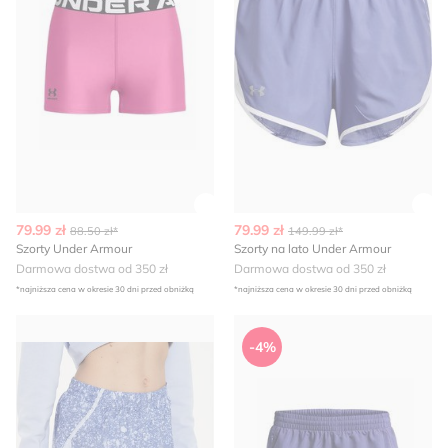
Zobacz szczegóły produktu
Zob
79.99 zł
79.99 zł
88.50 zł*
149.99 zł*
Szorty Under Armour
Szorty na lato Under Armour
Darmowa dostwa od 350 zł
Darmowa dostwa od 350 zł
*najniższa cena w okresie 30 dni przed obniżką
*najniższa cena w okresie 30 dni przed obniżką
Under Armour - Szorty na lato sportowe
Szorty letnie Under Armour
-4%