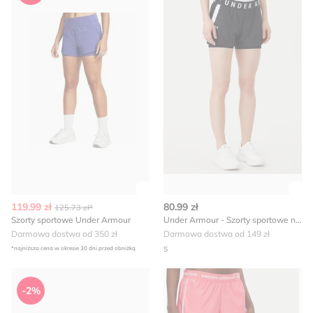
Zobacz szczegóły produktu
Zob
119.99 zł
80.99 zł
125.73 zł*
Szorty sportowe Under Armour
Under Armour - Szorty sportowe na lato
Darmowa dostwa od 350 zł
Darmowa dostwa od 149 zł
*najniższa cena w okresie 30 dni przed obniżką
S
Szorty Under Armour
Under Armour - Szorty na la
-2%