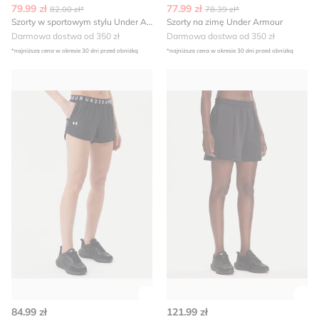
79.99 zł
77.99 zł
82.00 zł*
78.39 zł*
Szorty w sportowym stylu Under Armour
Szorty na zimę Under Armour
Darmowa dostwa od 350 zł
Darmowa dostwa od 350 zł
*najniższa cena w okresie 30 dni przed obniżką
*najniższa cena w okresie 30 dni przed obniżką
Szorty Under Armour
Szorty w sportowym stylu U
Zobacz szczegóły produktu
Zob
84.99 zł
121.99 zł