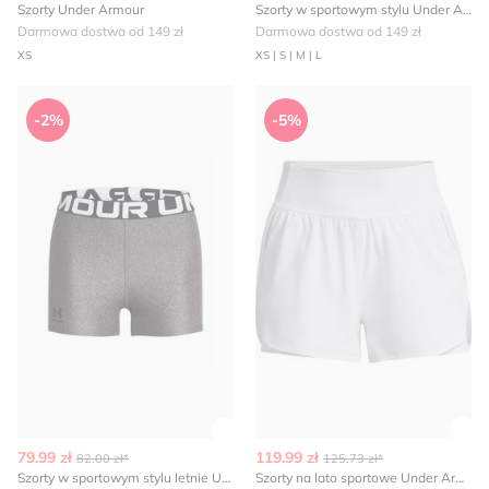
Szorty Under Armour
Szorty w sportowym stylu Under Armour
Darmowa dostwa od 149 zł
Darmowa dostwa od 149 zł
XS
XS | S | M | L
Szorty w sportowym stylu letnie Under Armour
Szorty na lato sportowe Un
-2%
-5%
Zobacz szczegóły produktu
Zob
79.99 zł
119.99 zł
82.00 zł*
125.73 zł*
Szorty w sportowym stylu letnie Under Armour
Szorty na lato sportowe Under Armour