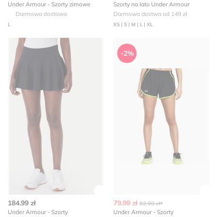
Under Armour - Szorty zimowe
Szorty na lato Under Armour
Darmowa dostawa
Darmowa dostwa od 149 zł
L
XS | S | M | L | XL
Under Armour - Szorty
Under Armour - Szorty
-2%
Zobacz szczegóły produktu
Zob
184.99 zł
79.99 zł
82.00 zł*
Under Armour - Szorty
Under Armour - Szorty