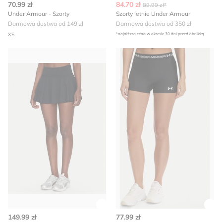
70.99 zł
84.70 zł
89.99 zł*
Under Armour - Szorty
Szorty letnie Under Armour
Darmowa dostwa od 149 zł
Darmowa dostwa od 350 zł
XS
*najniższa cena w okresie 30 dni przed obniżką
Under Armour - Szorty zimowe
Szorty na lato Under Armour
Zobacz szczegóły produktu
Zob
149.99 zł
77.99 zł