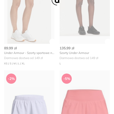
Zobacz szczegóły produktu
Zob
89.99 zł
135.99 zł
Under Armour - Szorty sportowe na lato
Szorty Under Armour
Darmowa dostwa od 149 zł
Darmowa dostwa od 149 zł
XS | S | M | L | XL
L
Szorty Under Armour
Szorty Under Armour
-2%
-5%