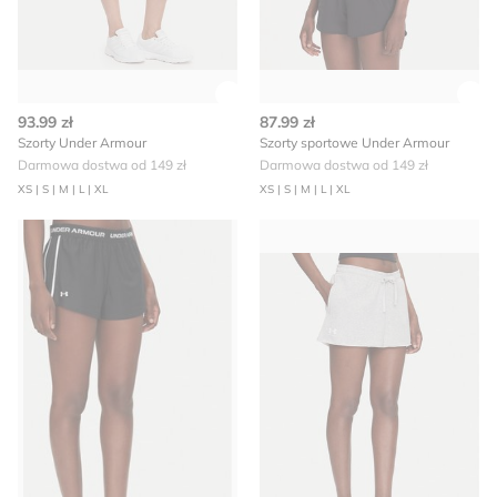
Zobacz szczegóły produktu
Zob
93.99 zł
87.99 zł
Szorty Under Armour
Szorty sportowe Under Armour
Darmowa dostwa od 149 zł
Darmowa dostwa od 149 zł
XS | S | M | L | XL
XS | S | M | L | XL
Szorty Under Armour
Under Armour - Szorty