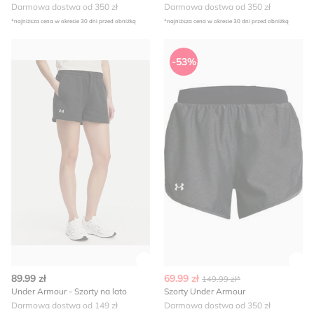
Darmowa dostwa od 350 zł
Darmowa dostwa od 350 zł
*najniższa cena w okresie 30 dni przed obniżką
*najniższa cena w okresie 30 dni przed obniżką
Under Armour - Szorty na lato
Szorty Under Armour
-53%
Zobacz szczegóły produktu
Zob
89.99 zł
69.99 zł
149.99 zł*
Under Armour - Szorty na lato
Szorty Under Armour
Darmowa dostwa od 149 zł
Darmowa dostwa od 350 zł