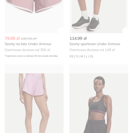
Zobacz szczegóły produktu
Zob
79.99 zł
114.99 zł
149.99 zł*
Szorty na lato Under Armour
Szorty sportowe Under Armour
Darmowa dostwa od 350 zł
Darmowa dostwa od 149 zł
*najniższa cena w okresie 30 dni przed obniżką
XS | S | M | L | XL
Szorty Under Armour
Szorty sportowe Under Arm