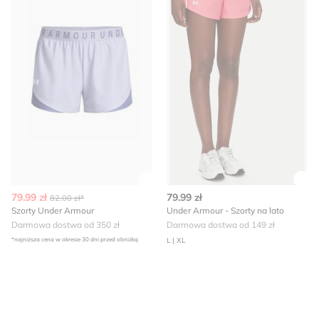
Zobacz szczegóły produktu
Zob
79.99 zł
79.99 zł
82.00 zł*
Szorty Under Armour
Under Armour - Szorty na lato
Darmowa dostwa od 350 zł
Darmowa dostwa od 149 zł
*najniższa cena w okresie 30 dni przed obniżką
L | XL