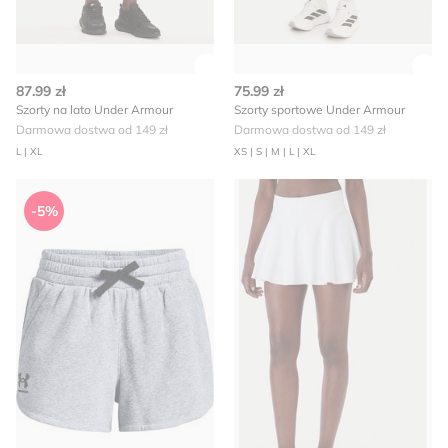
Zobacz szczegóły produktu
Zob
87.99 zł
75.99 zł
Szorty na lato Under Armour
Szorty sportowe Under Armour
Darmowa dostwa od 149 zł
Darmowa dostwa od 149 zł
L | XL
XS | S | M | L | XL
Under Armour - Szorty
Szorty w sportowym stylu U
-5%