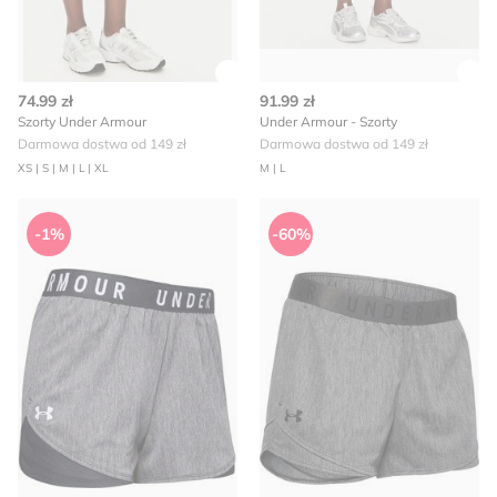
Zobacz szczegóły produktu
Zob
74.99 zł
91.99 zł
Szorty Under Armour
Under Armour - Szorty
Darmowa dostwa od 149 zł
Darmowa dostwa od 149 zł
XS | S | M | L | XL
M | L
Szorty na lato sportowe Under Armour
Szorty na lato Under Armour
-1%
-60%