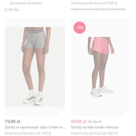
Darmowa dostawa
Darmowa dostwa od 350 zł
S | M | XL
*najniższa cena w okresie 30 dni przed obniżką
Szorty w sportowym stylu Under Armour
Szorty na lato Under Armour
-7%
Zobacz szczegóły produktu
Zob
73.99 zł
69.99 zł
75.30 zł*
Szorty w sportowym stylu Under Armour
Szorty na lato Under Armour
Darmowa dostwa od 149 zł
Darmowa dostwa od 350 zł