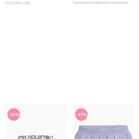
XS | S | M | L | XL
*najniższa cena w okresie 30 dni przed obniżką
Szorty Under Armour
Szorty na lato Under Armour
-10%
-47%