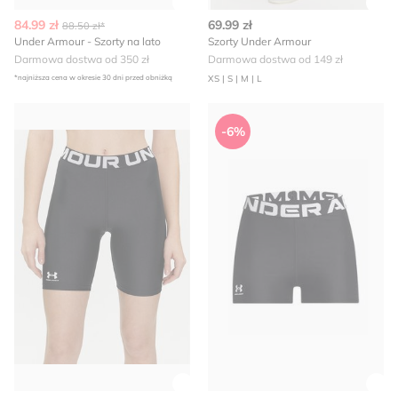
Zobacz szczegóły produktu
Zob
84.99 zł
69.99 zł
88.50 zł*
Under Armour - Szorty na lato
Szorty Under Armour
Darmowa dostwa od 350 zł
Darmowa dostwa od 149 zł
*najniższa cena w okresie 30 dni przed obniżką
XS | S | M | L
Under Armour - Szorty
Szorty letnie Under Armour
-6%
Zobacz szczegóły produktu
Zob