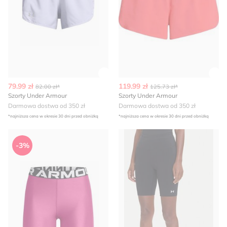
Zobacz szczegóły produktu
Zob
79.99 zł
119.99 zł
82.00 zł*
125.73 zł*
Szorty Under Armour
Szorty Under Armour
Darmowa dostwa od 350 zł
Darmowa dostwa od 350 zł
*najniższa cena w okresie 30 dni przed obniżką
*najniższa cena w okresie 30 dni przed obniżką
Szorty Under Armour
Szorty sportowe Under Arm
-3%