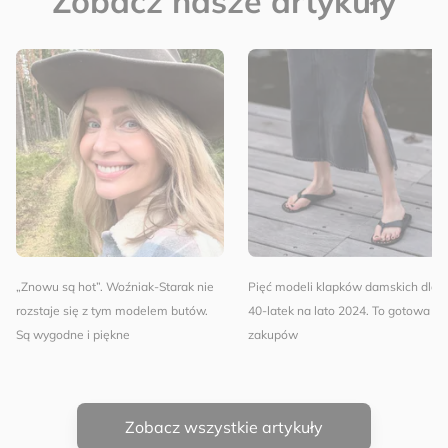
Zobacz nasze artykuły
„Znowu są hot”. Woźniak-Starak nie
Pięć modeli klapków damskich dla
rozstaje się z tym modelem butów.
40-latek na lato 2024. To gotowa lis
Są wygodne i piękne
zakupów
Zobacz wszystkie artykuły