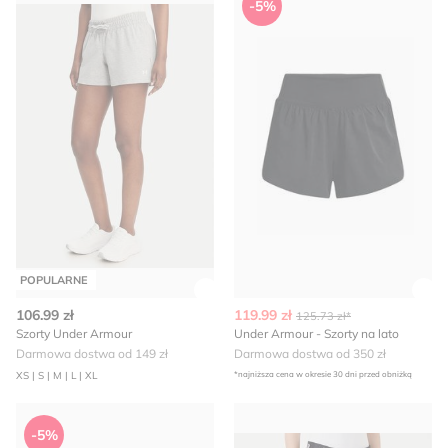
-5%
POPULARNE
Zobacz szczegóły produktu
Zob
106.99 zł
119.99 zł
125.73 zł*
Szorty Under Armour
Under Armour - Szorty na lato
Darmowa dostwa od 149 zł
Darmowa dostwa od 350 zł
XS | S | M | L | XL
*najniższa cena w okresie 30 dni przed obniżką
Szorty sportowe Under Armour
Under Armour - Szorty sport
-5%