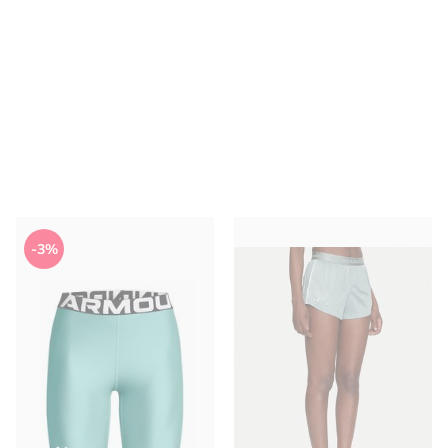
Under Armour - Szorty na lato
Szorty na lato Under Armour
-3%