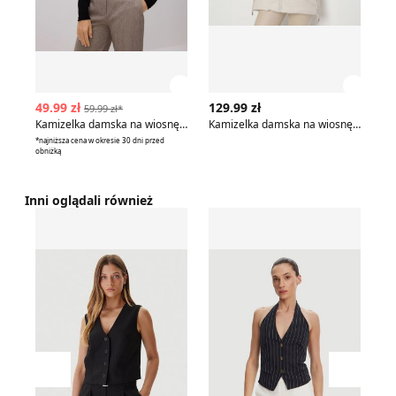
Zobacz szczegóły produktu
Zobac
49.99 zł
129.99 zł
98
59.99 zł*
Kamizelka damska na wiosnę casualowa Reserved
Kamizelka damska na wiosnę casualowa born2be
*najniższa cena w okresie 30 dni przed
obniżką
Inni oglądali również
Kamizelka damska casualowa jesienna Guess
Kamizelka damska casual F
Ka
Przesuń w lewo
Przesu