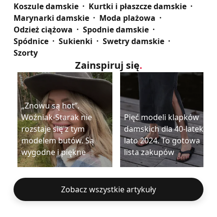
Koszule damskie
Kurtki i płaszcze damskie
Marynarki damskie
Moda plażowa
Odzież ciążowa
Spodnie damskie
Spódnice
Sukienki
Swetry damskie
Szorty
Zainspiruj się
.
„Znowu są hot”.
Woźniak-Starak nie
Pięć modeli klapków
rozstaje się z tym
damskich dla 40-latek na
modelem butów. Są
lato 2024. To gotowa
wygodne i piękne
lista zakupów
Zobacz wszystkie artykuły