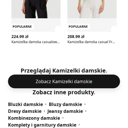
POPULARNE
POPULARNE
P
Zobacz szczegóły produktu
Zobac
224.99 zł
208.99 zł
35
Kamizelka damska casualowa jesienna Guess
Kamizelka damska casual Fracomina
Przeglądaj Kamizelki damskie
.
Zobacz Kamizelki damskie
Zobacz inne produkty
.
Bluzki damskie
Bluzy damskie
Dresy damskie
Jeansy damskie
Kombinezony damskie
Komplety i garnitury damskie