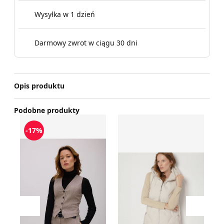
Wysyłka w 1 dzień
Darmowy zwrot w ciągu 30 dni
Opis produktu
Podobne produkty
Kamizelka damska na wiosnę casualowa Reserved
Kamizelka damska na wios
K
-17%
Przesuń w lewo
Przesu