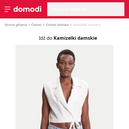
Wyszu
Strona główna
Szukaj produktów...
Przełącz menu
Strona główna
Odzież
Odzież damska
Kamizelki damskie
Idź do
Kamizelki damskie