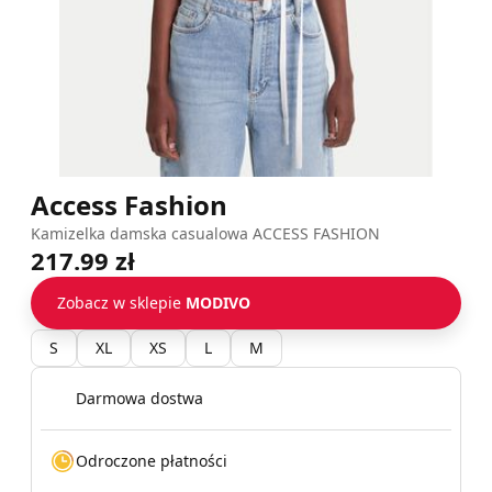
Access Fashion
Kamizelka damska casualowa ACCESS FASHION
217.99 zł
Zobacz w sklepie
MODIVO
S
XL
XS
L
M
Darmowa dostwa
Odroczone płatności