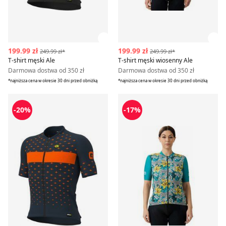
Zobacz szczegóły produktu
Zob
199.99 zł
199.99 zł
249.99 zł*
249.99 zł*
T-shirt męski Ale
T-shirt męski wiosenny Ale
Darmowa dostwa od 350 zł
Darmowa dostwa od 350 zł
*najniższa cena w okresie 30 dni przed obniżką
*najniższa cena w okresie 30 dni przed obniżką
T-shirt męski na wiosnę Ale
Bluzka damska na wiosnę Al
-20%
-17%