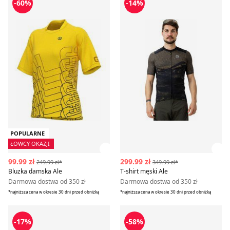
-60%
-14%
POPULARNE
ŁOWCY OKAZJI
Zobacz szczegóły produktu
Zob
99.99 zł
299.99 zł
249.99 zł*
349.99 zł*
Bluzka damska Ale
T-shirt męski Ale
Darmowa dostwa od 350 zł
Darmowa dostwa od 350 zł
*najniższa cena w okresie 30 dni przed obniżką
*najniższa cena w okresie 30 dni przed obniżką
Bluzka damska Ale
Kurtka męska na wiosnę Ale
-17%
-58%