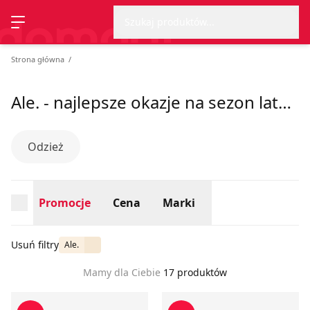
Wyszu
Strona główna
Promocje
Cena
Marki
Szukaj produktów...
Przełącz menu
Strona główna
Ale. - najlepsze okazje na sezon lato 2026
Odzież
Promocje
Cena
Marki
Usuń filtry
Ale.
Mamy dla Ciebie
17 produktów
Bluzka damska Ale
T-shirt męski Ale