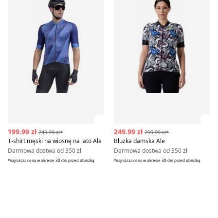
Zobacz szczegóły produktu
Zob
199.99 zł
249.99 zł
249.99 zł*
299.99 zł*
T-shirt męski na wiosnę na lato Ale
Bluzka damska Ale
Darmowa dostwa od 350 zł
Darmowa dostwa od 350 zł
*najniższa cena w okresie 30 dni przed obniżką
*najniższa cena w okresie 30 dni przed obniżką