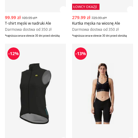
ŁOWCY OKAZJI
Zobacz szczegóły produktu
Zob
99.99 zł
279.99 zł
109.99 zł*
729.99 zł*
T-shirt męski w nadruki Ale
Kurtka męska na wiosnę Ale
Darmowa dostwa od 350 zł
Darmowa dostwa od 350 zł
*najniższa cena w okresie 30 dni przed obniżką
*najniższa cena w okresie 30 dni przed obniżką
Kamizelka męska na jesień Ale
Szorty sportowe letnie Ale
-12%
-13%