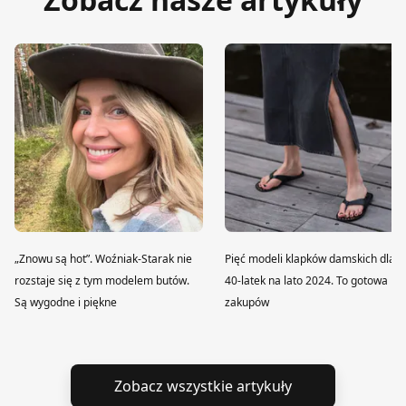
„Znowu są hot”. Woźniak-Starak nie
Pięć modeli klapków damskich dla
rozstaje się z tym modelem butów.
40-latek na lato 2024. To gotowa lis
Są wygodne i piękne
zakupów
Zobacz wszystkie artykuły