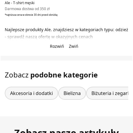
Ale - T-shirt męski
Darmowa dostwa od 350 zł
*najniższa cena w okresie 30 dni przed obniżką
Najlepsze produkty Ale. znajdziesz w kategoriach typu: odzież
- sprawdź naszą ofertę w okazyjnych cenach
Rozwiń
Zwiń
Zobacz
podobne kategorie
Akcesoria i dodatki
Bielizna
Biżuteria i zegarki
Zobacz nasze artykuły