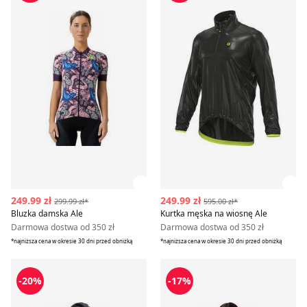
Zobacz szczegóły produktu
Zob
249.99 zł
249.99 zł
299.99 zł*
595.00 zł*
Bluzka damska Ale
Kurtka męska na wiosnę Ale
Darmowa dostwa od 350 zł
Darmowa dostwa od 350 zł
*najniższa cena w okresie 30 dni przed obniżką
*najniższa cena w okresie 30 dni przed obniżką
T-shirt męski na wiosnę na lato Ale
Bluzka damska Ale
-20%
-17%