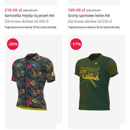
Zobacz szczegóły produktu
Zob
219.99 zł
199.99 zł
249.99 zł*
229.99 zł*
Kamizelka męska na jesień Ale
Szorty sportowe letnie Ale
Darmowa dostwa od 350 zł
Darmowa dostwa od 350 zł
*najniższa cena w okresie 30 dni przed obniżką
*najniższa cena w okresie 30 dni przed obniżką
Ale - T-shirt męski
T-shirt męski na wiosnę Ale
-20%
-17%
Zobacz szczegóły produktu
Zob