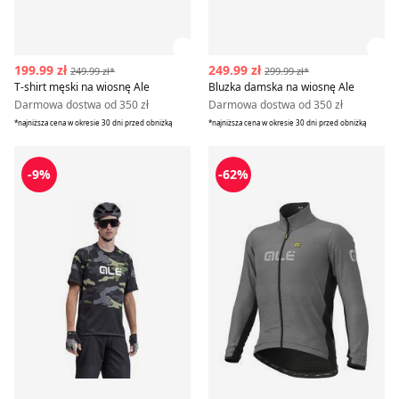
Zobacz szczegóły produktu
Zob
199.99 zł
249.99 zł
249.99 zł*
299.99 zł*
T-shirt męski na wiosnę Ale
Bluzka damska na wiosnę Ale
Darmowa dostwa od 350 zł
Darmowa dostwa od 350 zł
*najniższa cena w okresie 30 dni przed obniżką
*najniższa cena w okresie 30 dni przed obniżką
T-shirt męski w nadruki Ale
Kurtka męska na wiosnę Ale
-9%
-62%