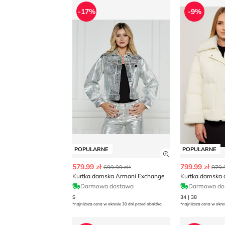
Kurtka damska Armani Exchange
Kurtka dam
-17%
-9%
POPULARNE
POPULARNE
Zobacz szczegó
579.99 zł
799.99 zł
699.99 zł*
879.
Kurtka damska Armani Exchange
Darmowa dostawa
Darmowa do
S
34 | 38
*najniższa cena w okresie 30 dni przed obniżką
*najniższa cena w okre
Kurtka damska na jesień Helly Hansen
Kurtka dam