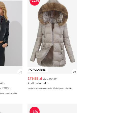
-22%
POPULARNE
 produktu
Zobacz szczegóły produktu
Zobacz szczegóły p
179.99 zł
229.99 zł*
ito
Kurtka damska
d 200 zł
*najniższa cena w okresie 30 dni przed obniżką
0 dni przed obniżką
a casual
Kurtka damska sportowa SALEWA
-1%