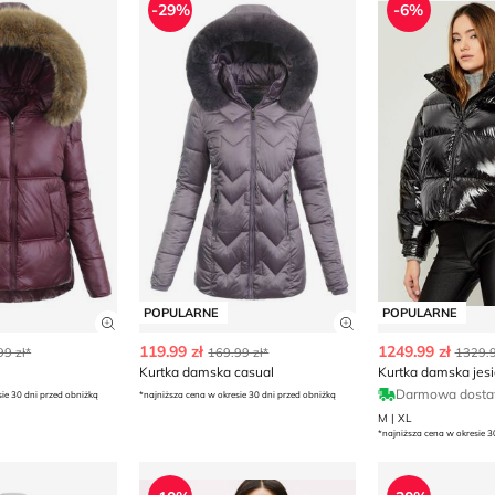
-29%
-6%
POPULARNE
POPULARNE
ły produktu
Zobacz szczegóły produktu
Zobacz szczegóły
119.99 zł
1249.99 zł
99 zł*
169.99 zł*
1329.9
Kurtka damska casual
Darmowa dost
sie 30 dni przed obniżką
*najniższa cena w okresie 30 dni przed obniżką
M | XL
*najniższa cena w okresie 3
ska
Kurtka damska casualowa jesienna Tommy 
Kurtka damsk