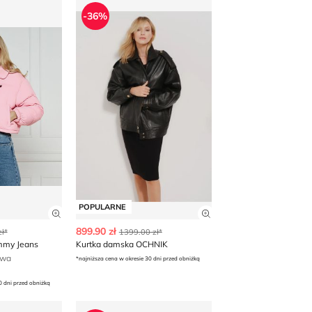
a Tommy Jeans
Kurtka damska OCHNIK
-36%
POPULARNE
 produktu
Zobacz szczegóły produktu
Zobacz szczegóły p
899.90 zł
ł*
1399.00 zł*
mmy Jeans
Kurtka damska OCHNIK
awa
*najniższa cena w okresie 30 dni przed obniżką
0 dni przed obniżką
 na jesień
Kurtka damska na jesień OCHNIK