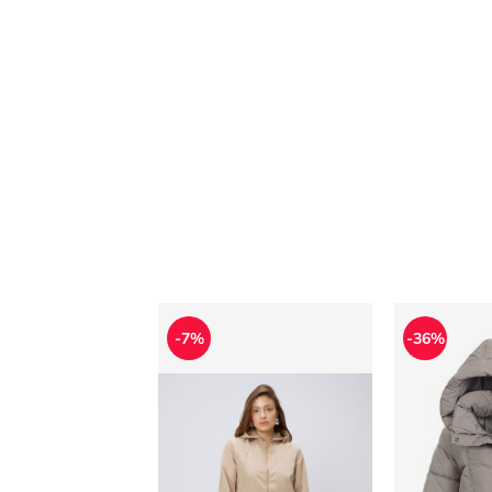
Kurtka damska Umbro
Kurtka dams
-7%
-36%