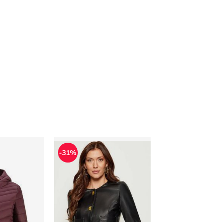
a casualowa zimowa 4F
Elisabetta Franchi - Kurtka damska jesienna
-31%