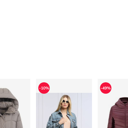
ka jesienna
Kurtka damska casual Liu Jo
Kurtka damsk
-10%
-49%