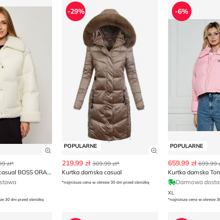
ska casual BOSS ORANGE
Kurtka damska casual
Kurtka damsk
-29%
-6%
POPULARNE
POPULARNE
ły produktu
Zobacz szczegóły produktu
Zobacz szczegóły
219.99 zł
659.99 zł
99 zł*
309.99 zł*
699.99 z
Kurtka damska casual BOSS ORANGE
Kurtka damska casual
Kurtka damska To
stawa
Darmowa dost
*najniższa cena w okresie 30 dni przed obniżką
XL
sie 30 dni przed obniżką
*najniższa cena w okresie 3
ska rockowa OCHNIK
Kurtka damska Reserved
Kurtka damska