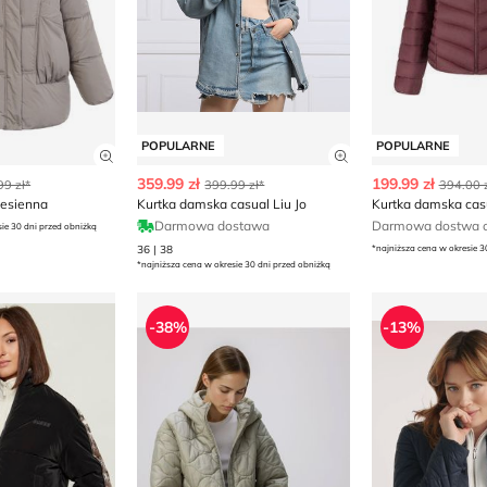
POPULARNE
POPULARNE
ły produktu
Zobacz szczegóły produktu
Zobacz szczegóły
359.99 zł
199.99 zł
99 zł*
399.99 zł*
394.00 z
jesienna
Kurtka damska casual Liu Jo
Darmowa dostawa
Darmowa dostwa o
sie 30 dni przed obniżką
36 | 38
*najniższa cena w okresie 3
*najniższa cena w okresie 30 dni przed obniżką
ska casual GUESS ACTIVE
Kurtka damska Reserved
Kurtka damsk
-38%
-13%