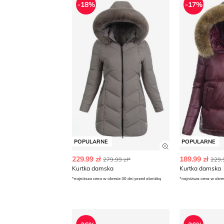
-18%
-17%
POPULARNE
POPULARNE
Zobacz szczegó
229.99 zł
189.99 zł
279.99 zł*
229.
Kurtka damska
Kurtka damska
*najniższa cena w okresie 30 dni przed obniżką
*najniższa cena w okre
Kurtka damska sportowa Columbia
Kurtka dam