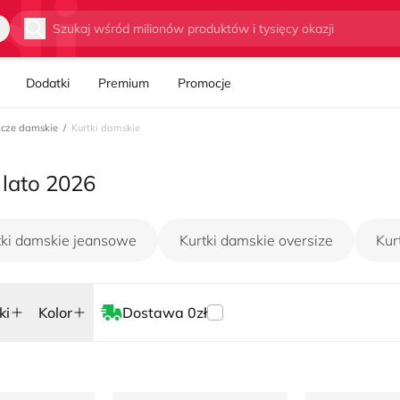
Wyszukaj
ki
Kolor
Dostawa 0zł
Dodatki
Premium
Promocje
szcze damskie
Kurtki damskie
 lato 2026
tki damskie jeansowe
Kurtki damskie oversize
Kur
ki
Kolor
Dostawa 0zł