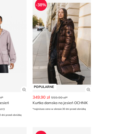
-38%
POPULARNE
 produktu
Zobacz szczegóły produktu
Zobacz szczegóły p
349.90 zł
ł*
559.90 zł*
esień
Kurtka damska na jesień OCHNIK
awa
*najniższa cena w okresie 30 dni przed obniżką
0 dni przed obniżką
 jesienna Michael Kors
Kurtka damska na wiosnę jesienna OCHNIK