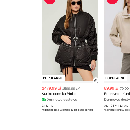
POPULARNE
POPULARNE
Zobacz szczegó
1479.99 zł
59.99 zł
1599.99 zł*
79.99 
Kurtka damska Pinko
Reserved - Kur
Darmowa dostawa
Darmowa dostwa
S | M | L
XS | S | M | L | XL 
*najniższa cena w okresie 30 dni przed obniżką
*najniższa cena w okre