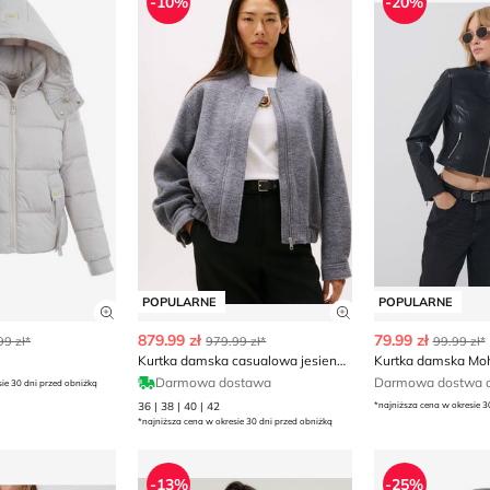
-10%
-20%
POPULARNE
POPULARNE
ły produktu
Zobacz szczegóły produktu
Zobacz szczegóły
879.99 zł
79.99 zł
99 zł*
979.99 zł*
99.99 zł*
Kurtka damska casualowa jesienna Tommy Hilfiger
Kurtka damska Moh
Darmowa dostawa
Darmowa dostwa o
sie 30 dni przed obniżką
36 | 38 | 40 | 42
*najniższa cena w okresie 3
*najniższa cena w okresie 30 dni przed obniżką
Kurtka damska casual
Kurtka damska casualowa Diverse
Kurtka damsk
-13%
-25%