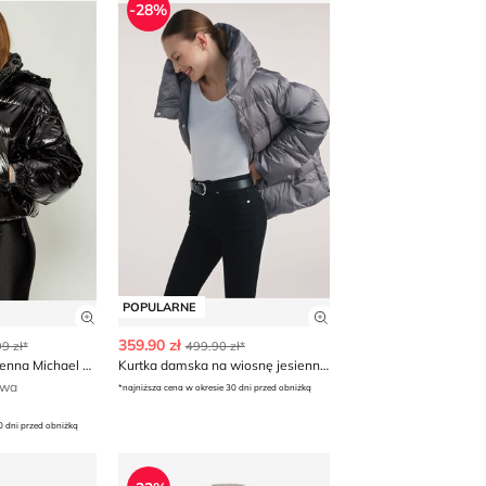
-28%
POPULARNE
 produktu
Zobacz szczegóły produktu
Zobacz szczegóły p
359.90 zł
9 zł*
499.90 zł*
Kurtka damska jesienna Michael Kors
Kurtka damska na wiosnę jesienna OCHNIK
awa
*najniższa cena w okresie 30 dni przed obniżką
0 dni przed obniżką
Hilfiger
a Mohito
Kurtka damska