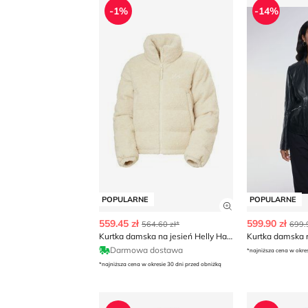
-1%
-14%
POPULARNE
POPULARNE
Zobacz szczegó
559.45 zł
599.90 zł
564.60 zł*
699.
Kurtka damska na jesień Helly Hansen
Kurtka damska
Darmowa dostawa
*najniższa cena w okre
*najniższa cena w okresie 30 dni przed obniżką
Kurtka damska
Kurtka dam