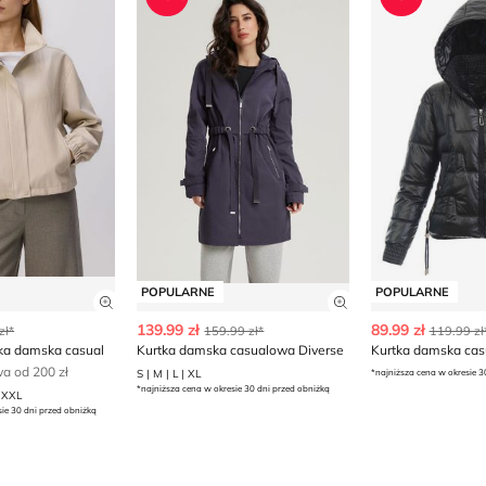
POPULARNE
POPULARNE
ły produktu
Zobacz szczegóły produktu
Zobacz szczegóły
139.99 zł
89.99 zł
zł*
159.99 zł*
119.99 zł
tka damska casual
Kurtka damska casualowa Diverse
Kurtka damska cas
 od 200 zł
S | M | L | XL
*najniższa cena w okresie 3
*najniższa cena w okresie 30 dni przed obniżką
| XXL
sie 30 dni przed obniżką