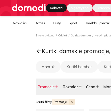
Strona główna
Promocje
Rozmiar
Cena
Mar
Kobieta
Mężczyzna
Dziecko
Nawgiacja kategorii
Nowości
Odzież
Buty
Sport
Torebki i plecaki
Strona główna
Odzież
Odzież damska
Kurtki i pła
Kurtki damskie promocje,
Anorak
Kurtki bomber
Kur
Promocje
Rozmiar
Cena
Mar
Usuń filtry
Promocje