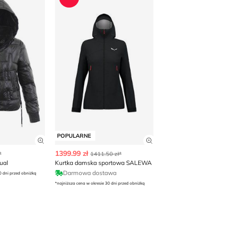
POPULARNE
 produktu
Zobacz szczegóły produktu
Zobacz szczegóły p
1399.99 zł
*
1411.50 zł*
ual
Kurtka damska sportowa SALEWA
Darmowa dostawa
0 dni przed obniżką
*najniższa cena w okresie 30 dni przed obniżką