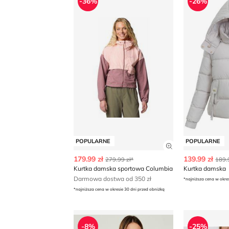
-36%
-26%
POPULARNE
POPULARNE
Zobacz szczegó
179.99 zł
139.99 zł
279.99 zł*
189.
Kurtka damska sportowa Columbia
Kurtka damska
Darmowa dostwa od 350 zł
*najniższa cena w okre
*najniższa cena w okresie 30 dni przed obniżką
Kurtka damska Pinko
Reserved - 
-8%
-25%