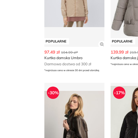
POPULARNE
POPULARNE
Zobacz szczegó
97.49 zł
139.99 zł
104.99 zł*
219.
Kurtka damska Umbro
Kurtka damska 
Darmowa dostwa od 300 zł
*najniższa cena w okre
*najniższa cena w okresie 30 dni przed obniżką
Kurtka damska casualowa OCHNIK
Kurtka dam
-30%
-17%