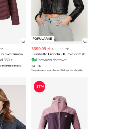
POPULARNE
 produktu
Zobacz szczegóły produktu
Zobacz szczegóły p
3399.99 zł
ł*
4899.99 zł*
Kurtka damska casualowa zimowa 4F
Elisabetta Franchi - Kurtka damska jesienna rockowa
d 350 zł
Darmowa dostawa
0 dni przed obniżką
34 | 36
*najniższa cena w okresie 30 dni przed obniżką
a jesienna OCHNIK
Dare2B - Kurtka damska jesienna
-17%