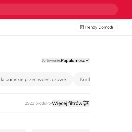
Więcej filtrów
2921 produkty
Trendy Domodi
Popularność
Sortowanie:
tki damskie przeciwdeszczowe
Kurtki damskie przejśc
Więcej filtrów
2921 produkty