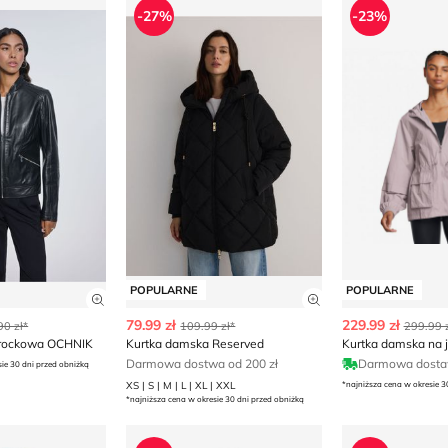
-27%
-23%
POPULARNE
POPULARNE
ły produktu
Zobacz szczegóły produktu
Zobacz szczegóły
79.99 zł
229.99 zł
90 zł*
109.99 zł*
299.99 z
 rockowa OCHNIK
Kurtka damska Reserved
Kurtka damska na j
Darmowa dostwa od 200 zł
Darmowa dost
sie 30 dni przed obniżką
XS | S | M | L | XL | XXL
*najniższa cena w okresie 3
*najniższa cena w okresie 30 dni przed obniżką
ska
Kurtka damska casual
Kurtka damska