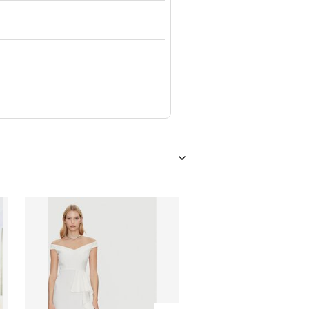
Rinascimento - Sukienka wiosenna
Sukienka Numoco