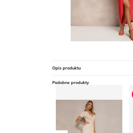
Opis produktu
Podobne produkty
Sukienka z odkrytymi ramionami R
S