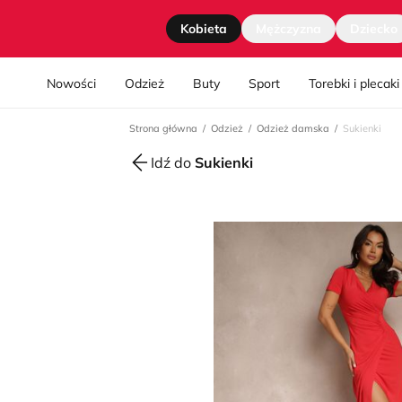
Strona główna
Kobieta
Mężczyzna
Dziecko
Nawgiacja kategorii
Nowości
Odzież
Buty
Sport
Torebki i plecaki
Strona główna
Odzież
Odzież damska
Sukienki
Idź do
Sukienki