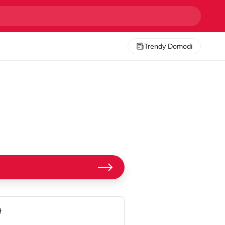
Trendy Domodi
ł