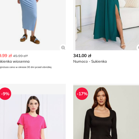
z szczegóły produktu
Zobacz szczegóły produktu
9.99 zł
341.00 zł
45.99 zł*
ukienka wiosenna
Numoco - Sukienka
jniższa cena w okresie 30 dni przed obniżką
ukienka SILVIAN HEACH
Sukienka jesienna HUGO
-9%
-17%