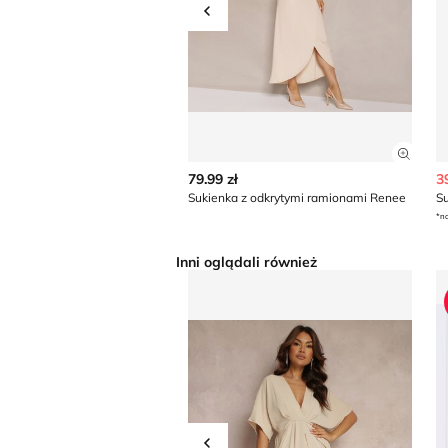
Przesuń w lewo
Zobac
79.99 zł
3
Sukienka z odkrytymi ramionami Renee
S
*na
Inni oglądali również
Renee - Sukienka
S