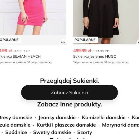
OPULARNE
POPULARNE
z szczegóły produktu
Zobacz szczegóły produktu
9.99 zł
499.99 zł
109.99 zł*
599.99 zł*
ukienka SILVIAN HEACH
Sukienka jesienna HUGO
jniższa cena w okresie 30 dni przed obniżką
*najniższa cena w okresie 30 dni przed obniżką
Przeglądaj Sukienki
.
Zobacz Sukienki
Zobacz inne produkty
.
Dresy damskie
Jeansy damskie
Kamizelki damskie
Ko
zule damskie
Kurtki i płaszcze damskie
Marynarki dam
Spódnice
Swetry damskie
Szorty