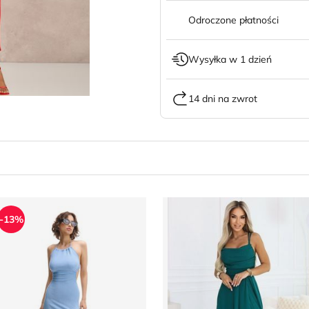
Odroczone płatności
Wysyłka w 1 dzień
14 dni na zwrot
enee
ukienka wiosenna
Numoco - Sukienka
-13%