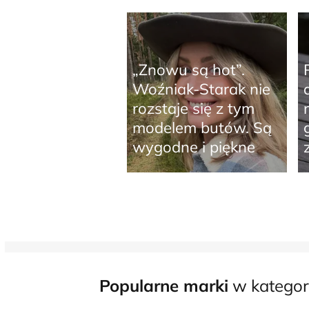
„Znowu są hot”.
Woźniak-Starak nie
rozstaje się z tym
modelem butów. Są
wygodne i piękne
Popularne marki
w kategori