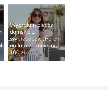
Wybrałam plecaki
i
damskie z
wyprzedaży. „Perełki”
4
na lato za mniej niż
100 zł