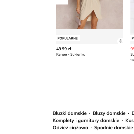
Przesuń w lewo
POPULARNE
P
Zobac
49.99 zł
9
Renee - Sukienka
S
*na
Bluzki damskie
Bluzy damskie
Komplety i garnitury damskie
Kos
Odzież ciążowa
Spodnie damskie