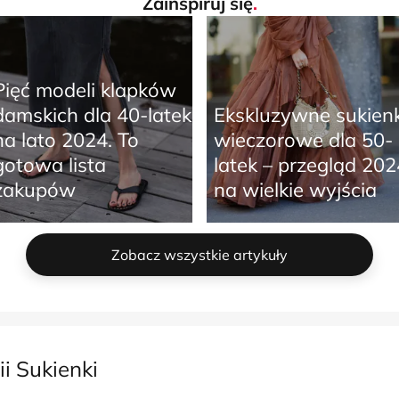
Zainspiruj się
.
Pięć modeli klapków
damskich dla 40-latek
Ekskluzywne sukienk
na lato 2024. To
wieczorowe dla 50-
gotowa lista
latek – przegląd 202
zakupów
na wielkie wyjścia
Zobacz wszystkie artykuły
i Sukienki