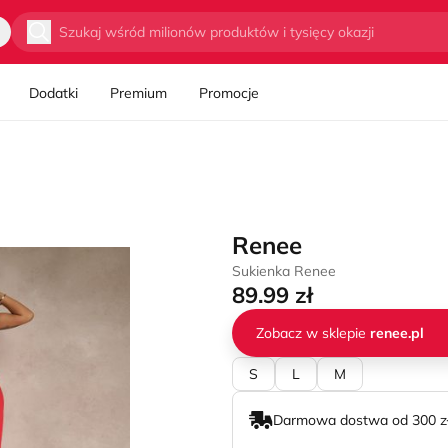
Wyszukaj
Dodatki
Premium
Promocje
Renee
Sukienka Renee
89.99 zł
Zobacz w sklepie
renee.pl
S
L
M
Darmowa dostwa od 300 z