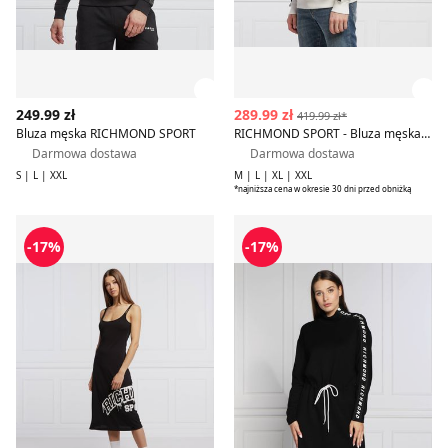
Zobacz szczegóły produktu
Zob
249.99 zł
289.99 zł
419.99 zł*
Bluza męska RICHMOND SPORT
RICHMOND SPORT - Bluza męska jesienna
Darmowa dostawa
Darmowa dostawa
S | L | XXL
M | L | XL | XXL
*najniższa cena w okresie 30 dni przed obniżką
Sukienka casual RICHMOND SPORT
Sukienka prosta RICHMON
-17%
-17%