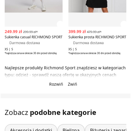
Zobacz szczegóły produktu
Zob
249.99 zł
399.99 zł
299.99 zł*
479.99 zł*
Sukienka casual RICHMOND SPORT
Sukienka prosta RICHMOND SPORT
Darmowa dostawa
Darmowa dostawa
XS | S
XS | S
*najniższa cena w okresie 30 dni przed obniżką
*najniższa cena w okresie 30 dni przed obniżką
Najlepsze produkty Richmond Sport znajdziesz w kategoriach
typu: odzież - sprawdź naszą ofertę w okazyjnych cenach
Rozwiń
Zwiń
Zobacz
podobne kategorie
Akcesoria i dodatki
Bielizna
Biżuteria i zegarki