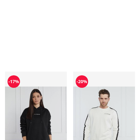
Bluza damska na jesień RICHMOND SPORT
Bluza męska RICHMOND SP
-17%
-20%