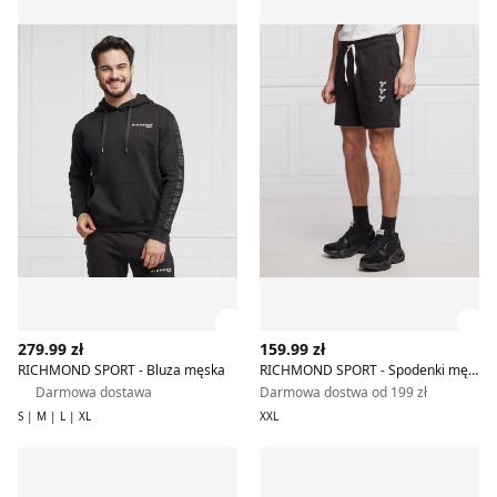
Zobacz szczegóły produktu
Zob
279.99 zł
159.99 zł
RICHMOND SPORT - Bluza męska
RICHMOND SPORT - Spodenki męskie na lato
Darmowa dostawa
Darmowa dostwa od 199 zł
S | M | L | XL
XXL
RICHMOND SPORT - Bluza męska
T-shirt męski młodzieżow