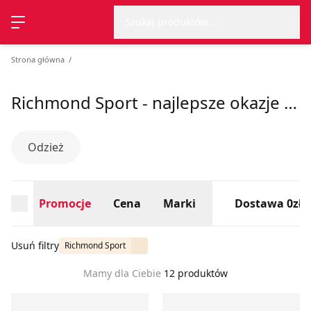
Wyszu
Strona główna
Promocje
Cena
Marki
Dostawa 0zł
Szukaj produktów...
Przełącz menu
Strona główna
Richmond Sport - najlepsze okazje na sezon lato 2026
Odzież
Promocje
Cena
Marki
Dostawa 0zł
Usuń filtry
Richmond Sport
Mamy dla Ciebie
12 produktów
RICHMOND SPORT - Bluza męska
RICHMOND SPORT - Spodenki