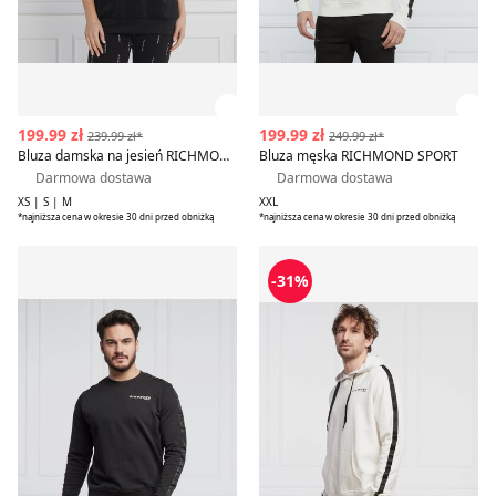
Zobacz szczegóły produktu
Zob
199.99 zł
199.99 zł
239.99 zł*
249.99 zł*
Bluza damska na jesień RICHMOND SPORT
Bluza męska RICHMOND SPORT
Darmowa dostawa
Darmowa dostawa
XS | S | M
XXL
*najniższa cena w okresie 30 dni przed obniżką
*najniższa cena w okresie 30 dni przed obniżką
Bluza męska RICHMOND SPORT
RICHMOND SPORT - Bluza m
-31%