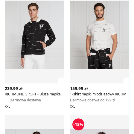
Zobacz szczegóły produktu
Zob
239.99 zł
159.99 zł
RICHMOND SPORT - Bluza męska
T-shirt męski młodzieżowy RICHMOND SPORT
Darmowa dostawa
Darmowa dostwa od 199 zł
XXL
XXL
T-shirt męski casual RICHMOND SPORT
RICHMOND SPORT - T-shirt 
-18%