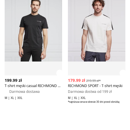
Zobacz szczegóły produktu
Zob
199.99 zł
179.99 zł
219.99 zł*
T-shirt męski casual RICHMOND SPORT
RICHMOND SPORT - T-shirt męski
Darmowa dostawa
Darmowa dostwa od 199 zł
M | XL | XXL
M | XL | XXL
*najniższa cena w okresie 30 dni przed obniżką