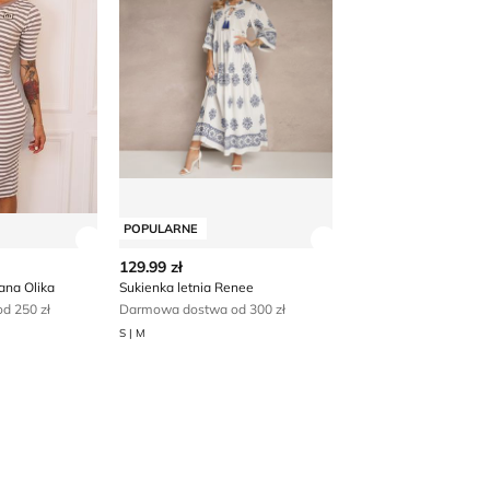
POPULARNE
 produktu
Zobacz szczegóły produktu
Zobacz szczegóły p
129.99 zł
na Olika
Sukienka letnia Renee
d 250 zł
Darmowa dostwa od 300 zł
S | M