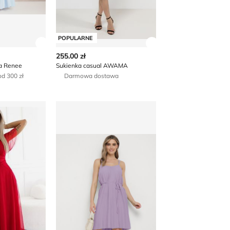
POPULARNE
 produktu
Zobacz szczegóły produktu
Zobacz szczegóły p
255.00 zł
a Renee
Sukienka casual AWAMA
d 300 zł
Darmowa dostawa
ertowa elegancka Numoco
Sukienka casualowa born2be