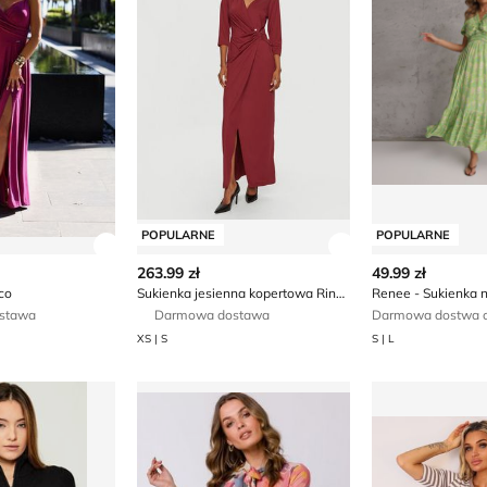
POPULARNE
POPULARNE
ły produktu
Zobacz szczegóły produktu
Zobacz szczegóły
263.99 zł
49.99 zł
co
Sukienka jesienna kopertowa Rinascimento
Renee - Sukienka 
stawa
Darmowa dostawa
Darmowa dostwa o
XS | S
S | L
uess
Stylove - Sukienka casualowa
Sukienka dop