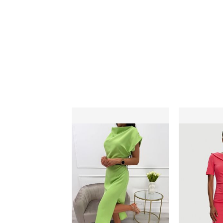
Sukienka ModnaKiecka.pl
Sukienka na