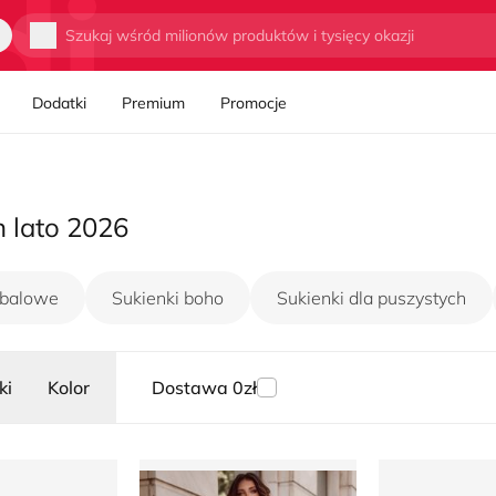
Wyszukaj
Dodatki
Premium
Promocje
n lato 2026
 balowe
Sukienki boho
Sukienki dla puszystych
ki
Kolor
Dostawa 0zł
orn2be
Sukienka na zimę Duet
Sukienka Ren