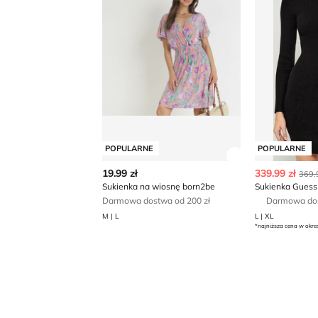
POPULARNE
POPULARNE
Zobacz szczegó
19.99 zł
339.99 zł
369.
Sukienka na wiosnę born2be
Sukienka Guess
Darmowa dostwa od 200 zł
Darmowa do
M | L
L | XL
*najniższa cena w okre