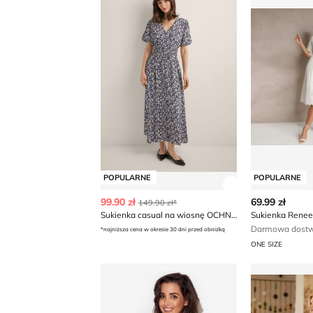
POPULARNE
POPULARNE
Zobacz szczegó
99.90 zł
69.99 zł
149.90 zł*
Sukienka casual na wiosnę OCHNIK
Sukienka Rene
Darmowa dostwa
*najniższa cena w okresie 30 dni przed obniżką
ONE SIZE
Sukienka gorsetowa elegancka katrus
Sukienka St