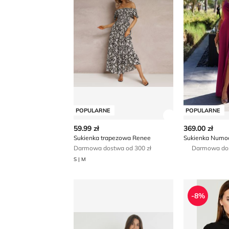
POPULARNE
POPULARNE
Zobacz szczegó
59.99 zł
369.00 zł
Sukienka trapezowa Renee
Sukienka Numo
Darmowa dostwa od 300 zł
Darmowa do
S | M
Sukienka na wiosnę born2be
Sukienka G
-8%