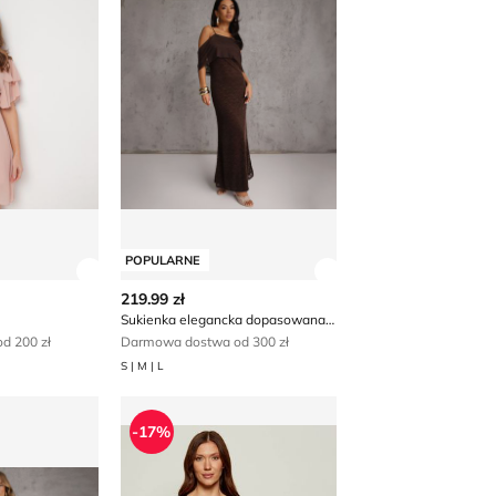
POPULARNE
 produktu
Zobacz szczegóły produktu
Zobacz szczegóły p
219.99 zł
Sukienka elegancka dopasowana Renee
d 200 zł
Darmowa dostwa od 300 zł
S | M | L
o
nka na wiosnę
Sukienka jesienna HUGO
-17%