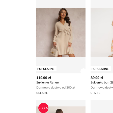
POPULARNE
POPULARNE
Zobacz szczegó
119.99 zł
89.99 zł
Sukienka Renee
Sukienka born2
Darmowa dostwa od 300 zł
Darmowa dostwa
ONE SIZE
S | M | L
Sukienka casual na wiosnę OCHNIK
Sukienka R
-33%