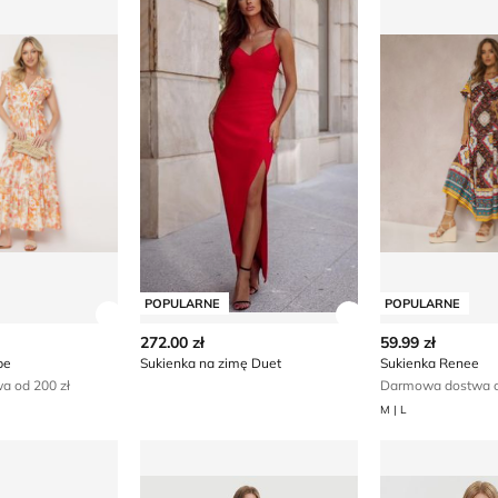
POPULARNE
POPULARNE
ły produktu
Zobacz szczegóły produktu
Zobacz szczegóły
272.00 zł
59.99 zł
be
Sukienka na zimę Duet
Sukienka Renee
 od 200 zł
Darmowa dostwa o
M | L
enee
Sukienka na wiosnę Twinset
Sukienka Jdy