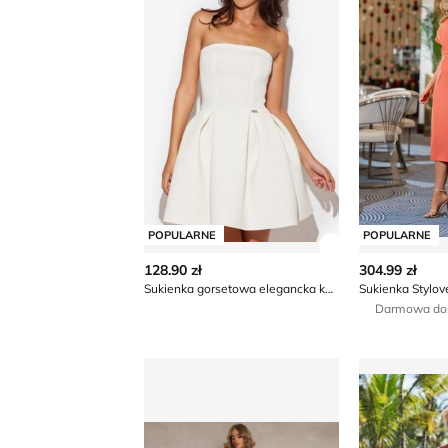
POPULARNE
POPULARNE
Zobacz szczegó
128.90 zł
304.99 zł
Sukienka gorsetowa elegancka katrus
Sukienka Stylov
Darmowa do
Sukienka trapezowa Renee
Sukienka N