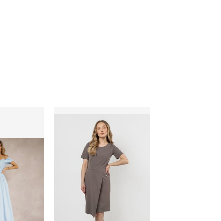
gancka Renee
Sukienka casual AWAMA