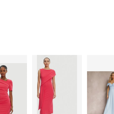
 wiosnę Rinascimento
Sukienka elegancka Rinascimento
Sukienka ele