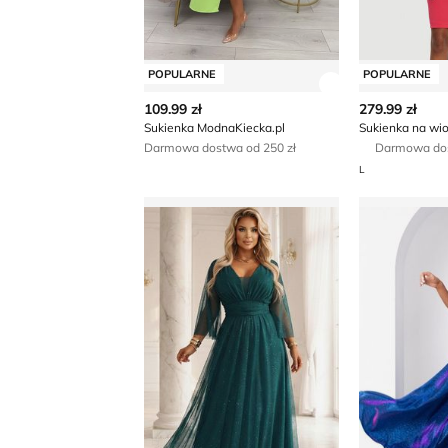
POPULARNE
POPULARNE
Zobacz szczegó
109.99 zł
279.99 zł
Sukienka ModnaKiecka.pl
Sukienka na wi
Darmowa dostwa od 250 zł
Darmowa do
L
Sukienka na jesień Numoco Basic
Duet - Suki