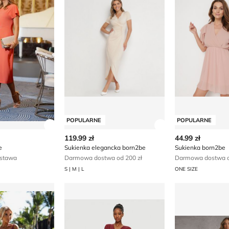
POPULARNE
POPULARNE
ły produktu
Zobacz szczegóły produktu
Zobacz szczegóły
119.99 zł
44.99 zł
e
Sukienka elegancka born2be
Sukienka born2be
stawa
Darmowa dostwa od 200 zł
Darmowa dostwa o
S | M | L
ONE SIZE
umoco
Sukienka jesienna kopertowa Rinasciment
Renee - Sukie