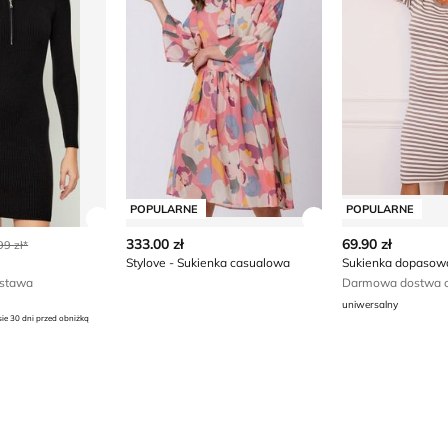
POPULARNE
POPULARNE
ły produktu
Zobacz szczegóły produktu
Zobacz szczegóły
333.00 zł
69.90 zł
99 zł*
Stylove - Sukienka casualowa
Sukienka dopasowa
stawa
Darmowa dostwa o
uniwersalny
sie 30 dni przed obniżką