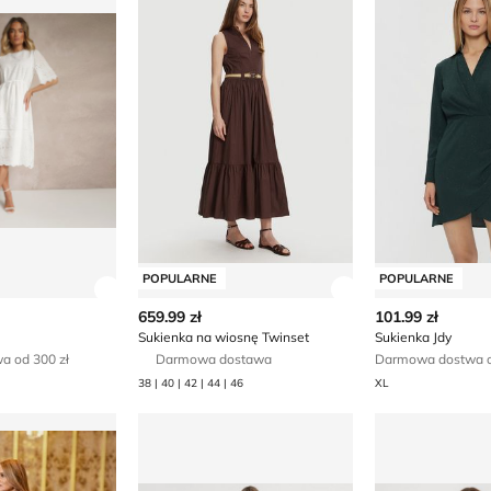
POPULARNE
POPULARNE
ły produktu
Zobacz szczegóły produktu
Zobacz szczegóły
659.99 zł
101.99 zł
e
Sukienka na wiosnę Twinset
Sukienka Jdy
 od 300 zł
Darmowa dostawa
Darmowa dostwa o
38 | 40 | 42 | 44 | 46
XL
ylove
Sukienka elegancka born2be
Sukienka bor