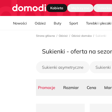
Strona główna
Kobieta
Mężczyzna
Dziecko
Nawgiacja kategorii
Nowości
Odzież
Buty
Sport
Torebki i plecaki
Strona główna
Odzież
Odzież damska
Sukienki
Sukienki - oferta na sezo
Sukienki asymetryczne
Sukienki
Promocje
Rozmiar
Cena
Mar
Sukienka Renee
Sukienka b