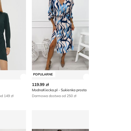
POPULARNE
 produktu
Zobacz szczegóły produktu
Zobacz szczegóły p
119.99 zł
ModnaKiecka.pl - Sukienka prosta
d 149 zł
Darmowa dostwa od 250 zł
n2be
Sukienka elegancka dopasowana Renee