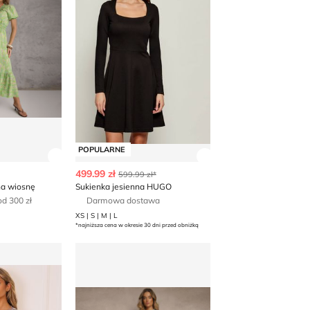
POPULARNE
 produktu
Zobacz szczegóły produktu
Zobacz szczegóły p
499.99 zł
599.99 zł*
na wiosnę
Sukienka jesienna HUGO
d 300 zł
Darmowa dostawa
XS | S | M | L
*najniższa cena w okresie 30 dni przed obniżką
asowana Olika
Sukienka letnia Renee