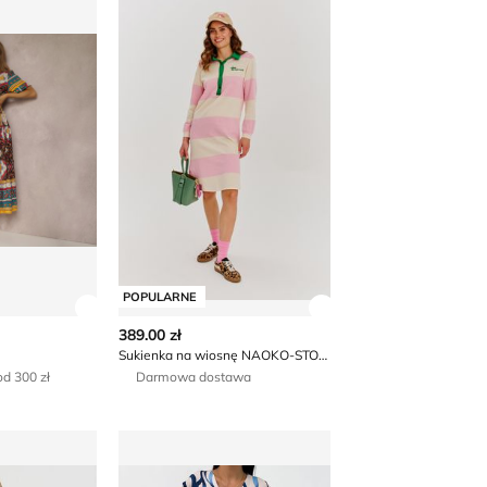
POPULARNE
 produktu
Zobacz szczegóły produktu
Zobacz szczegóły p
389.00 zł
Sukienka na wiosnę NAOKO-STORE.pl
d 300 zł
Darmowa dostawa
ModnaKiecka.pl - Sukienka prosta