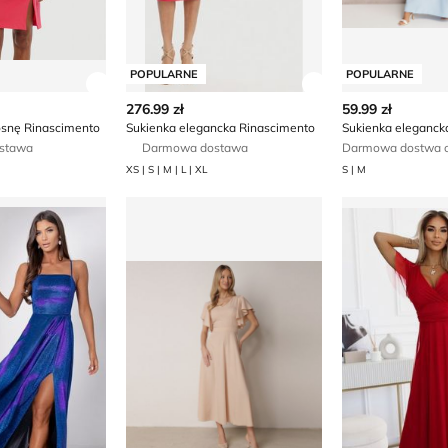
POPULARNE
POPULARNE
ły produktu
Zobacz szczegóły produktu
Zobacz szczegóły
276.99 zł
59.99 zł
osnę Rinascimento
Sukienka elegancka Rinascimento
Sukienka eleganck
stawa
Darmowa dostawa
Darmowa dostwa o
XS | S | M | L | XL
S | M
enka
Sukienka elegancka born2be
Sukienka kop