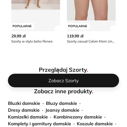
POPULARNE
POPULARNE
P
Zobacz szczegóły produktu
Zobacz
29.99 zł
119.99 zł
59
Szorty w stylu boho Renee
Szorty casual Calvin Klein Underwear
Szo
*naj
obn
Przeglądaj Szorty
.
Zobacz Szorty
Zobacz inne produkty
.
Bluzki damskie
Bluzy damskie
Dresy damskie
Jeansy damskie
Kamizelki damskie
Kombinezony damskie
Komplety i garnitury damskie
Koszule damskie