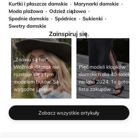
Kurtki i płaszcze damskie
Marynarki damskie
Moda plażowa
Odzież ciążowa
Spodnie damskie
Spódnice
Sukienki
Swetry damskie
Zainspiruj się
.
„Znowu są hot”.
Woźniak-Starak nie
Pięć modeli klapków
rozstaje się z tym
damskich dla 40-latek
modelem butów. Są
na lato 2024. To gotowa
wygodne i piękne
lista zakupów
Zobacz wszystkie artykuły