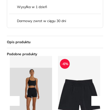
Wysyłka w 1 dzień
Darmowy zwrot w ciągu 30 dni
Opis produktu
Podobne produkty
Szorty
Szorty sportowe 4F
Sz
-6%
Przesuń w lewo
Przesu