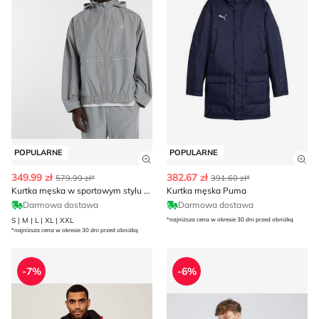
POPULARNE
POPULARNE
Zobacz szczegóły produktu
Zob
349.99 zł
382.67 zł
579.99 zł*
391.60 zł*
Kurtka męska w sportowym stylu New Balance
Kurtka męska Puma
Darmowa dostawa
Darmowa dostawa
S | M | L | XL | XXL
*najniższa cena w okresie 30 dni przed obniżką
*najniższa cena w okresie 30 dni przed obniżką
Kurtka męska Bogner Fire + Ice
Fila - Kurtka męska jesienn
-7%
-6%