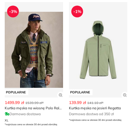
Kurtka męska na wiosnę Polo Ralph Lauren
Kurtka męska na jesień Rega
-3%
-1%
POPULARNE
POPULARNE
Zobacz szczegóły produktu
Zob
1499.99 zł
139.99 zł
1539.99 zł*
141.10 zł*
Kurtka męska na wiosnę Polo Ralph Lauren
Kurtka męska na jesień Regatta
Darmowa dostawa
Darmowa dostwa od 350 zł
XL
*najniższa cena w okresie 30 dni przed obniżką
*najniższa cena w okresie 30 dni przed obniżką