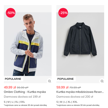
Ombre Clothing - Kurtka męska
Kurtka męska młodzieżowa 
-50%
-25%
POPULARNE
POPULARNE
Zobacz szczegóły produktu
Zob
49.99 zł
59.99 zł
99.99 zł*
79.99 zł*
Ombre Clothing - Kurtka męska
Kurtka męska młodzieżowa Reserved
Darmowa dostwa od 199 zł
Darmowa dostwa od 200 zł
S | M | L | XL | XXL
S | M | L | XL | XXL
*najniższa cena w okresie 30 dni przed obniżką
*najniższa cena w okresie 30 dni przed obniżką