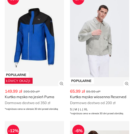
POPULARNE
ŁOWCY OKAZJI
POPULARNE
Zobacz szczegóły produktu
Zob
149.99 zł
65.99 zł
399.99 zł*
89.99 zł*
Kurtka męska na jesień Puma
Kurtka męska wiosenna Reserved
Darmowa dostwa od 350 zł
Darmowa dostwa od 200 zł
*najniższa cena w okresie 30 dni przed obniżką
S | M | L | XL
*najniższa cena w okresie 30 dni przed obniżką
Tommy Hilfiger - Kurtka męska casual
Kurtka męska na jesień Bogn
-12%
-6%