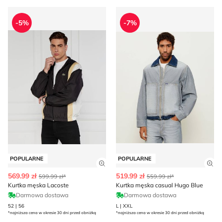
Kurtka męska Lacoste
Kurtka męska casual Hugo B
-5%
-7%
POPULARNE
POPULARNE
Zobacz szczegóły produktu
Zob
569.99 zł
519.99 zł
599.99 zł*
559.99 zł*
Kurtka męska Lacoste
Kurtka męska casual Hugo Blue
Darmowa dostawa
Darmowa dostawa
52 | 56
L | XXL
*najniższa cena w okresie 30 dni przed obniżką
*najniższa cena w okresie 30 dni przed obniżką