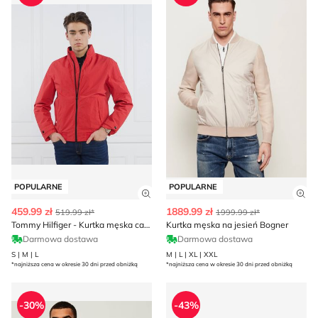
POPULARNE
POPULARNE
Zobacz szczegóły produktu
Zob
459.99 zł
1889.99 zł
519.99 zł*
1999.99 zł*
Tommy Hilfiger - Kurtka męska casual
Kurtka męska na jesień Bogner
Darmowa dostawa
Darmowa dostawa
S | M | L
M | L | XL | XXL
*najniższa cena w okresie 30 dni przed obniżką
*najniższa cena w okresie 30 dni przed obniżką
Kurtka męska BLAUER
Kurtka męska jesienna 4F
-30%
-43%