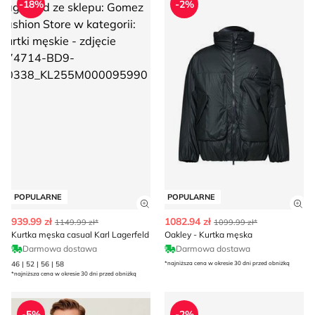
-18%
-2%
POPULARNE
POPULARNE
Zobacz szczegóły produktu
Zob
939.99 zł
1082.94 zł
1149.99 zł*
1099.99 zł*
Kurtka męska casual Karl Lagerfeld
Oakley - Kurtka męska
Darmowa dostawa
Darmowa dostawa
46 | 52 | 56 | 58
*najniższa cena w okresie 30 dni przed obniżką
*najniższa cena w okresie 30 dni przed obniżką
Peuterey - Kurtka męska casual
Kurtka męska casualowa 4F
-5%
-2%