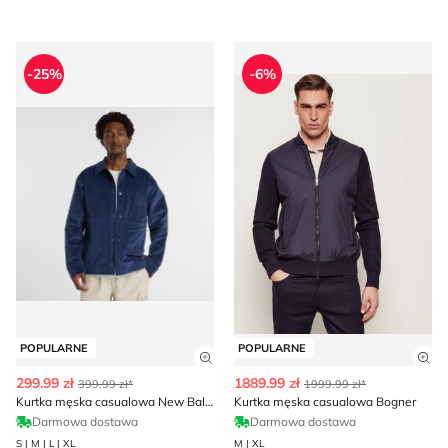
Kurtka męska casualowa New Balance
Kurtka męska casualowa Bo
-25%
-6%
POPULARNE
POPULARNE
Zobacz szczegóły produktu
Zob
299.99 zł
1889.99 zł
399.99 zł*
1999.99 zł*
Kurtka męska casualowa New Balance
Kurtka męska casualowa Bogner
Darmowa dostawa
Darmowa dostawa
S | M | L | XL
M | XL