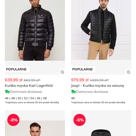
POPULARNE
POPULARNE
Zobacz szczegóły produktu
Zob
639.99 zł
979.99 zł
669.99 zł*
1099.99 zł*
Kurtka męska Karl Lagerfeld
Joop! - Kurtka męska na wiosnę
Darmowa dostawa
Darmowa dostawa
46 | 48 | 50 | 52 | 54 | 56 | 58
48
*najniższa cena w okresie 30 dni przed obniżką
*najniższa cena w okresie 30 dni przed obniżką
Calvin Klein - Kurtka męska na wiosnę
Kurtka męska zimowa SAL
-8%
-6%