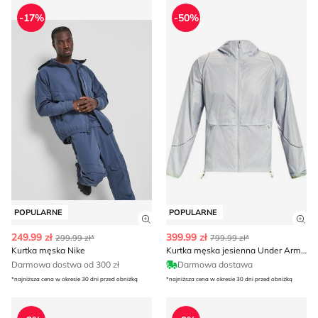
Kurtka męska Nike
Kurtka męska jesienna Unde
-17%
-50%
POPULARNE
POPULARNE
Zobacz szczegóły produktu
Zob
249.99 zł
399.99 zł
299.99 zł*
799.99 zł*
Kurtka męska Nike
Kurtka męska jesienna Under Armour
Darmowa dostwa od 300 zł
Darmowa dostawa
*najniższa cena w okresie 30 dni przed obniżką
*najniższa cena w okresie 30 dni przed obniżką
Kurtka męska casual Helly Hansen
Kurtka męska casual AllSain