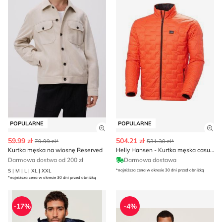
POPULARNE
POPULARNE
Zobacz szczegóły produktu
Zob
59.99 zł
504.21 zł
79.99 zł*
531.30 zł*
Kurtka męska na wiosnę Reserved
Helly Hansen - Kurtka męska casualowa
Darmowa dostwa od 200 zł
Darmowa dostawa
S | M | L | XL | XXL
*najniższa cena w okresie 30 dni przed obniżką
*najniższa cena w okresie 30 dni przed obniżką
Kurtka męska Karl Lagerfeld Jeans
Kurtka męska casual jesienn
-17%
-4%