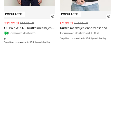
POPULARNE
POPULARNE
Zobacz szczegóły produktu
Zob
319.99 zł
69.99 zł
379.99 zł*
149.99 zł*
US Polo ASSN - Kurtka męska jesienna
Kurtka męska jesienna wiosenna
Darmowa dostawa
Darmowa dostwa od 150 zł
M
*najniższa cena w okresie 30 dni przed obniżką
*najniższa cena w okresie 30 dni przed obniżką