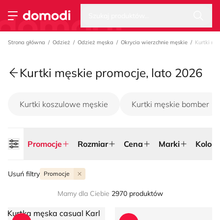
Wysz
Strona główna
Szukaj produktów...
Przełącz menu
Strona główna
Odzież
Odzież męska
Okrycia wierzchnie męskie
Kurtki mę
Kurtki męskie promocje, lato 2026
Kurtki koszulowe męskie
Kurtki męskie bomber
Promocje
Rozmiar
Cena
Marki
Kolor
Usuń filtry
Promocje
Mamy dla Ciebie
2970 produktów
Kurtka męska casual Karl Lagerfeld
Oakley - Kurtka męska