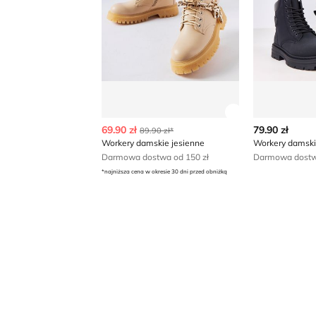
Zobacz szczegó
69.90 zł
79.90 zł
89.90 zł*
Workery damskie jesienne
Workery damski
Darmowa dostwa od 150 zł
Darmowa dostwa
*najniższa cena w okresie 30 dni przed obniżką