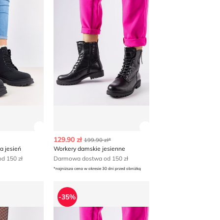
 produktu
Zobacz szczegóły produktu
Zobacz szczegóły p
129.90 zł
199.90 zł*
a jesień
Workery damskie jesienne
d 150 zł
Darmowa dostwa od 150 zł
*najniższa cena w okresie 30 dni przed obniżką
ie jesienne
Workery damskie jesienne
-35%