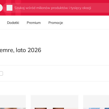
Wyszukaj
Dodatki
Premium
Promocje
emre, lato 2026
mskie jesienne
Workery damskie jesienne
Workery damsk