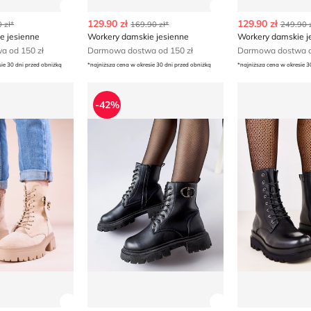
ły produktu
Zobacz szczegóły produktu
Zobacz szczegóły
129.90 zł
129.90 zł
 zł*
169.90 zł*
249.90 z
e jesienne
Workery damskie jesienne
Workery damskie j
 od 150 zł
Darmowa dostwa od 150 zł
Darmowa dostwa o
sie 30 dni przed obniżką
*najniższa cena w okresie 30 dni przed obniżką
*najniższa cena w okresie 3
mskie na wiosnę
Workery damskie jesienne
Workery damsk
-42%
ły produktu
Zobacz szczegóły produktu
Zobacz szczegóły