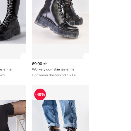
 produktu
Zobacz szczegóły produktu
Zobacz szczegóły p
69.90 zł
esienne
Workery damskie jesienne
awa
Darmowa dostwa od 150 zł
ie jesienne
Workery damskie jesienne
-49%