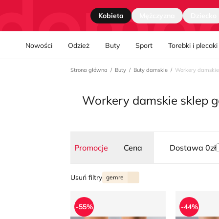
Strona główna
Kobieta
Mężczyzna
Dziecko
Nawgiacja kategorii
Nowości
Odzież
Buty
Sport
Torebki i plecaki
Strona główna
Buty
Buty damskie
Workery damskie
Workery damskie sklep g
Promocje
Cena
Dostawa 0zł
Usuń filtry
gemre
Workery damskie na jesień
Workery da
-55%
-44%