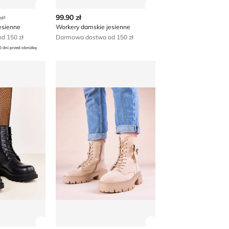
 produktu
Zobacz szczegóły produktu
Zobacz szczegóły p
99.90 zł
ł*
esienne
Workery damskie jesienne
d 150 zł
Darmowa dostwa od 150 zł
0 dni przed obniżką
ie jesienne
Workery damskie na wiosnę
 produktu
Zobacz szczegóły produktu
Zobacz szczegóły p