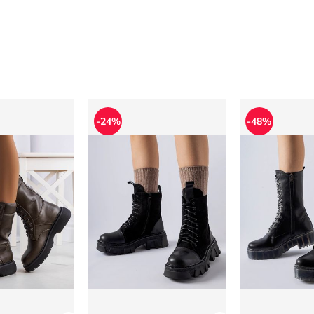
mskie jesienne
Workery damskie jesienne
Workery damsk
-24%
-48%