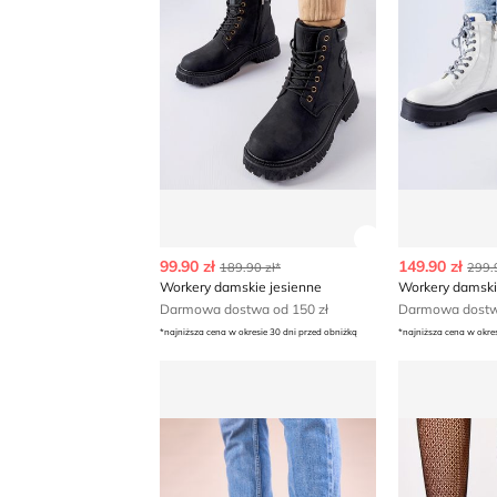
Zobacz szczegó
99.90 zł
149.90 zł
189.90 zł*
299.
Workery damskie jesienne
Workery damski
Darmowa dostwa od 150 zł
Darmowa dostwa
*najniższa cena w okresie 30 dni przed obniżką
*najniższa cena w okre
Workery damskie jesienne
Workery dam