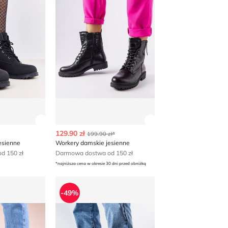
 produktu
Zobacz szczegóły produktu
Zobacz szczegóły p
129.90 zł
199.90 zł*
esienne
Workery damskie jesienne
d 150 zł
Darmowa dostwa od 150 zł
*najniższa cena w okresie 30 dni przed obniżką
kie
Workery damskie na jesień
-49%