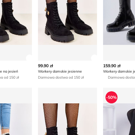
ły produktu
Zobacz szczegóły produktu
Zobacz szczegóły
99.90 zł
159.90 zł
e na jesień
Workery damskie jesienne
Workery damskie j
 od 150 zł
Darmowa dostwa od 150 zł
Darmowa dost
mskie jesienne
Workery damskie na jesień
Workery damsk
-50%