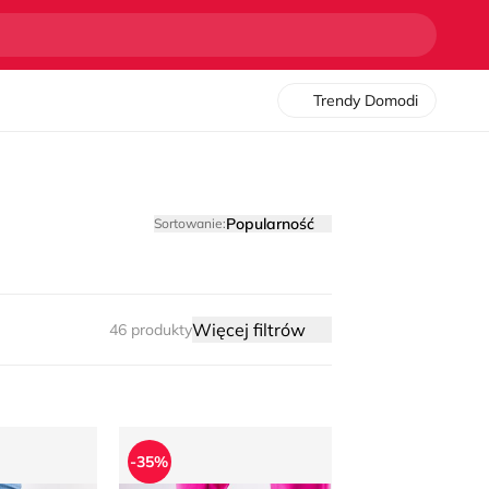
Trendy Domodi
Popularność
Sortowanie:
Więcej filtrów
46 produkty
ie na jesień
Workery damskie jesienne
-35%