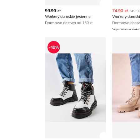
Zobacz szczegó
99.90 zł
74.90 zł
149.90
Workery damskie jesienne
Workery damski
Darmowa dostwa od 150 zł
Darmowa dostwa
*najniższa cena w okre
Workery damskie jesienne
Workery da
-49%
Zobacz szczegó