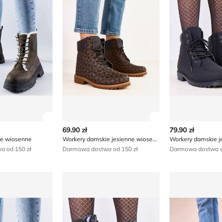
ły produktu
Zobacz szczegóły produktu
Zobacz szczegóły
69.90 zł
79.90 zł
ie wiosenne
Workery damskie jesienne wiosenne
Workery damskie j
 od 150 zł
Darmowa dostwa od 150 zł
Darmowa dostwa o
mskie jesienne
Workery damskie na jesień
Workery dams