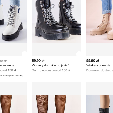
ły produktu
Zobacz szczegóły produktu
Zobacz szczegóły
59.90 zł
99.90 zł
90 zł*
e jesienne
Workery damskie na jesień
Workery damskie
 od 150 zł
Darmowa dostwa od 150 zł
Darmowa dostwa o
sie 30 dni przed obniżką
skie na jesień
Workery damskie jesienne
Workery damsk