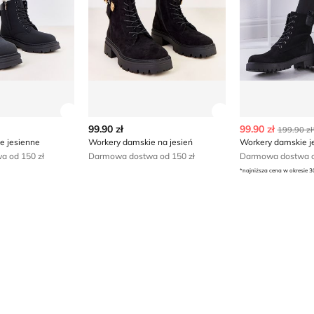
ły produktu
Zobacz szczegóły produktu
Zobacz szczegóły
99.90 zł
99.90 zł
199.90 zł
e jesienne
Workery damskie na jesień
Workery damskie j
 od 150 zł
Darmowa dostwa od 150 zł
Darmowa dostwa o
*najniższa cena w okresie 3