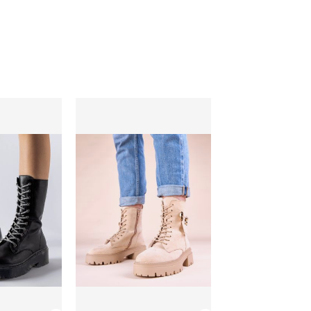
ie jesienne
Workery damskie jesienne