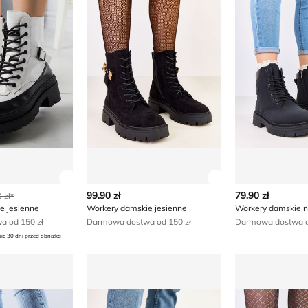
ły produktu
Zobacz szczegóły produktu
Zobacz szczegóły
99.90 zł
79.90 zł
 zł*
e jesienne
Workery damskie jesienne
Workery damskie n
 od 150 zł
Darmowa dostwa od 150 zł
Darmowa dostwa o
sie 30 dni przed obniżką
mskie wiosenne
Workery damskie jesienne wiosenne
Workery damsk