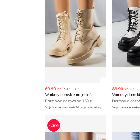
Zobacz szczegó
69.90 zł
89.90 zł
154.90 zł*
159.90
Workery damskie na jesień
Workery damski
Darmowa dostwa od 150 zł
Darmowa dostwa
*najniższa cena w okresie 30 dni przed obniżką
*najniższa cena w okre
Workery damskie jesienne
Workery da
-28%