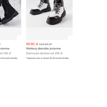
 produktu
Zobacz szczegóły produktu
Zobacz szczegóły p
99.90 zł
*
194.90 zł*
esienne
Workery damskie jesienne
d 150 zł
Darmowa dostwa od 150 zł
0 dni przed obniżką
*najniższa cena w okresie 30 dni przed obniżką