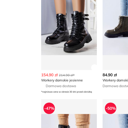
Zobacz szczegó
154.90 zł
84.90 zł
214.90 zł*
Workery damskie jesienne
Workery damsk
Darmowa dostawa
Darmowa dostwa
*najniższa cena w okresie 30 dni przed obniżką
Workery damskie jesienne
Workery da
-47%
-50%