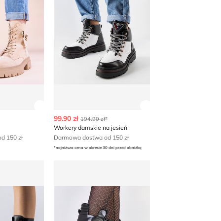
 produktu
Zobacz szczegóły produktu
Zobacz szczegóły p
99.90 zł
194.90 zł*
Workery damskie na jesień
d 150 zł
Darmowa dostwa od 150 zł
*najniższa cena w okresie 30 dni przed obniżką
ie jesienne
Workery damskie jesienne