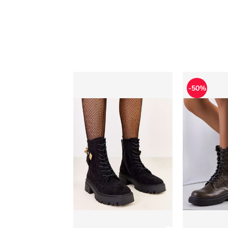
Workery damskie jesienne
Workery da
-50%