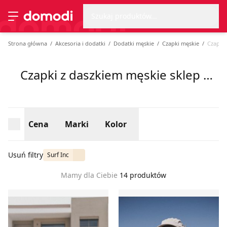
Wyszu
Strona główna
Cena
Marki
Kolor
Szukaj produktów...
Przełącz menu
Strona główna
Akcesoria i dodatki
Dodatki męskie
Czapki męskie
Czapki 
Czapki z daszkiem męskie sklep Surf Inc, lato 2026
Cena
Marki
Kolor
Usuń filtry
Surf Inc
Mamy dla Ciebie
14 produktów
Czapka z daszkiem męska Surf Inc.
Czapka z daszkiem męska Su