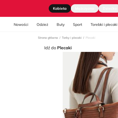
Strona główna
Kobieta
Mężczyzna
Dziecko
Nawgiacja kategorii
Nowości
Odzież
Buty
Sport
Torebki i plecaki
Strona główna
Torby i plecaki
Plecaki
Idź do
Plecaki