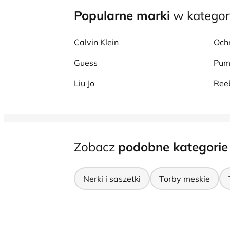
Popularne marki
w kategori
Calvin Klein
Och
Guess
Pu
Liu Jo
Ree
Zobacz
podobne kategorie
Nerki i saszetki
Torby męskie