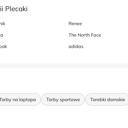
i Plecaki
nik
Renee
ma
The North Face
bok
adidas
Torby na laptopa
Torby sportowe
Torebki damskie