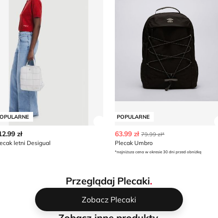
OPULARNE
POPULARNE
z szczegóły produktu
Zobacz szczegóły produktu
12.99 zł
63.99 zł
79.99 zł*
ecak letni Desigual
Plecak Umbro
*najniższa cena w okresie 30 dni przed obniżką
Przeglądaj Plecaki
.
Zobacz Plecaki
Zobacz inne produkty
.