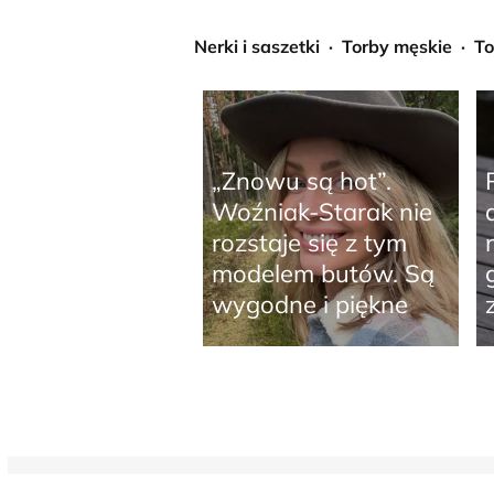
Nerki i saszetki
Torby męskie
To
„Znowu są hot”.
Woźniak-Starak nie
rozstaje się z tym
modelem butów. Są
wygodne i piękne