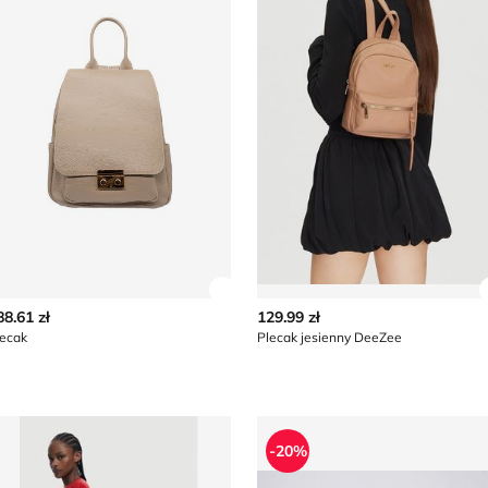
z szczegóły produktu
Zobacz szczegóły produktu
88.61 zł
129.99 zł
lecak
Plecak jesienny DeeZee
lecak letni Desigual
Plecak Umbro
-20%