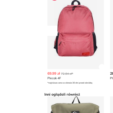
Przesuń w lewo
Zobac
69.99 zł
2
72.84 zł*
Plecak 4F
P
*najniższa cena w okresie 30 dni przed obniżką
Inni oglądali również
Plecak Quiksilver
P