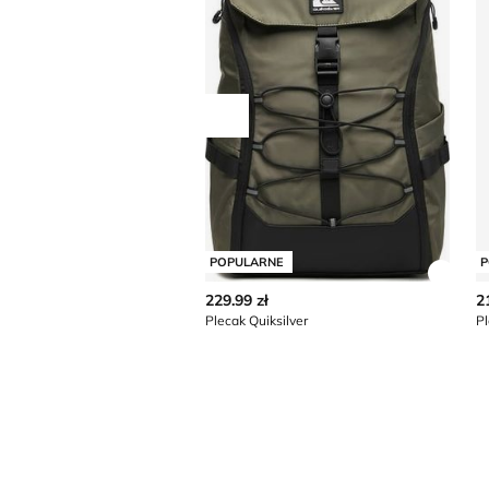
Przesuń w lewo
POPULARNE
P
Zobac
229.99 zł
2
Plecak Quiksilver
Pl