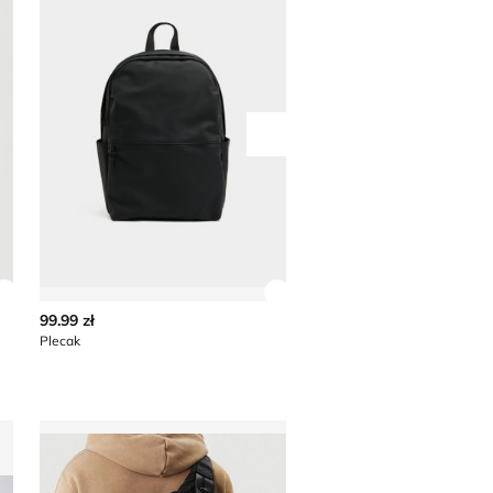
Przesuń w prawo
Zobacz szczegóły produktu
Zobacz szczegóły produkt
99.99 zł
229.99 zł
Plecak
Plecak Nine West
Plecak Guess Jeans
Plecak