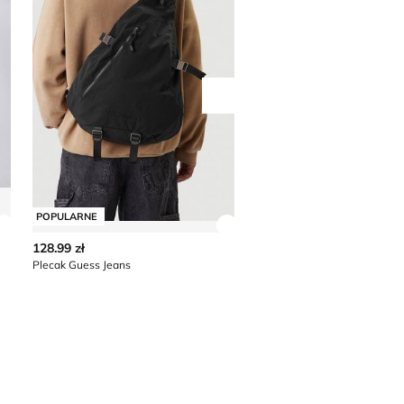
Przesuń w prawo
POPULARNE
POPULARNE
Zobacz szczegóły produktu
Zobacz szczegóły produkt
128.99 zł
288.89 zł
Plecak Guess Jeans
Plecak