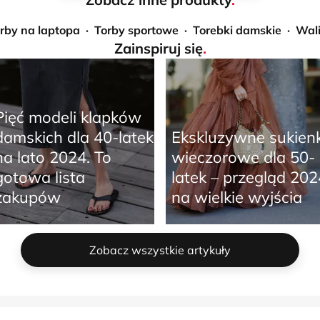
rby na laptopa
Torby sportowe
Torebki damskie
Wali
Zainspiruj się
.
Pięć modeli klapków
damskich dla 40-latek
Ekskluzywne sukienk
na lato 2024. To
wieczorowe dla 50-
gotowa lista
latek – przegląd 202
zakupów
na wielkie wyjścia
Zobacz wszystkie artykuły