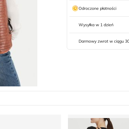
Odroczone płatności
Wysyłka w 1 dzień
Darmowy zwrot w ciągu 30
lecak
Plecak jesienny DeeZee