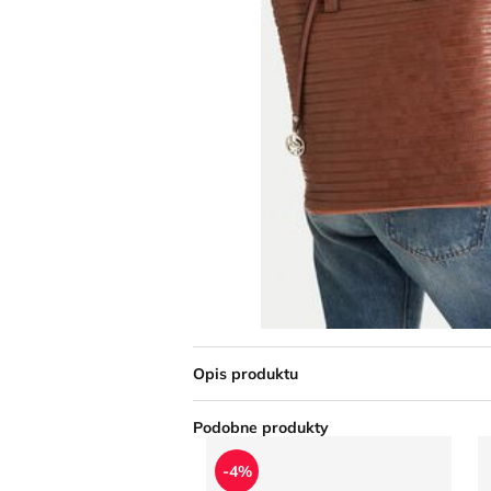
Opis produktu
Podobne produkty
Plecak 4F
P
-4%