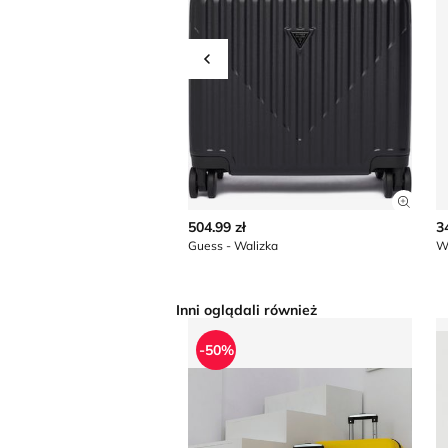
Przesuń w lewo
Zobac
504.99 zł
3
Guess - Walizka
W
Inni oglądali również
Walizka
W
-50%