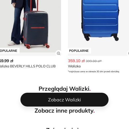
OPULARNE
POPULARNE
z szczegóły produktu
Zobacz szczegóły produktu
59.99 zł
359.10 zł
399.00 zł*
alizka BEVERLY HILLS POLO CLUB
Walizka
*najniższa cena w okresie 30 dni przed obniżką
Przeglądaj Walizki
.
Zobacz Walizki
Zobacz inne produkty
.