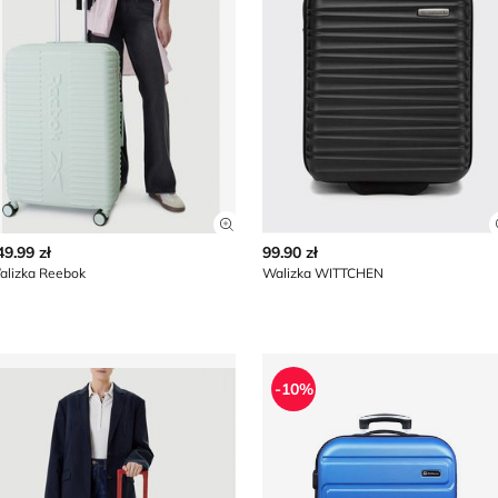
z szczegóły produktu
Zobacz szczegóły produktu
49.99 zł
99.90 zł
alizka Reebok
Walizka WITTCHEN
alizka BEVERLY HILLS POLO CLUB
Walizka
-10%