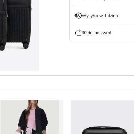
Wysyłka w 1 dzień
30 dni na zwrot
alizka Reebok
Walizka WITTCHEN