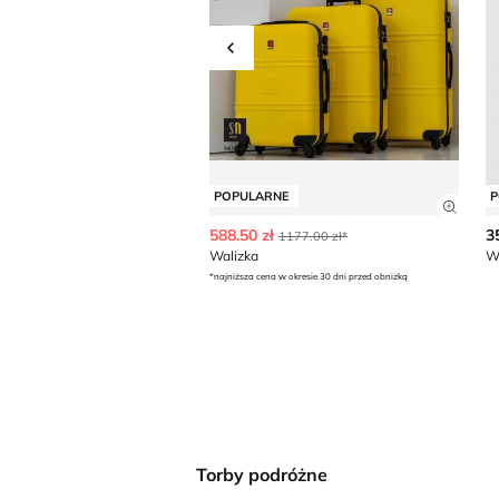
Przesuń w lewo
POPULARNE
P
Zobac
588.50 zł
3
1177.00 zł*
Walizka
W
*najniższa cena w okresie 30 dni przed obniżką
Torby podróżne