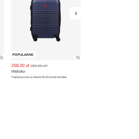
Przesuń w prawo
POPULARNE
POPULARNE
Zobacz szczegóły produktu
Zobacz szczegóły produkt
258.30 zł
299.99 zł
369.00 zł*
Walizka
Walizka BEVERLY HILLS PO
*najniższa cena w okresie 30 dni przed obniżką