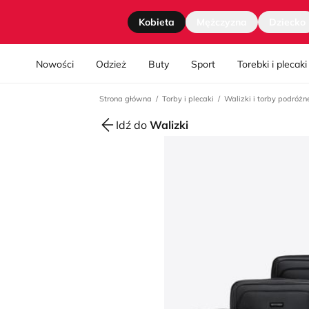
Strona główna
Kobieta
Mężczyzna
Dziecko
Nawgiacja kategorii
Nowości
Odzież
Buty
Sport
Torebki i plecaki
Strona główna
Torby i plecaki
Walizki i torby podróżn
Idź do
Walizki