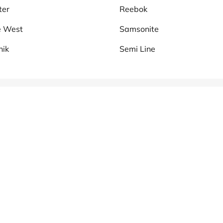
ter
Reebok
e West
Samsonite
nik
Semi Line