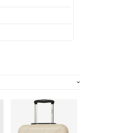
Walizka Reebok
Walizka Samsonite