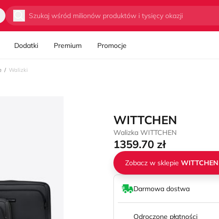
Wyszukaj
Dodatki
Premium
Promocje
e
Walizki
WITTCHEN
Walizka WITTCHEN
1359.70 zł
Zobacz w sklepie
WITTCHEN
Darmowa dostwa
Odroczone płatności