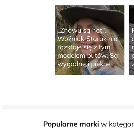
„Znowu są hot”.
Woźniak-Starak nie
rozstaje się z tym
modelem butów. Są
wygodne i piękne
Popularne marki
w kategori