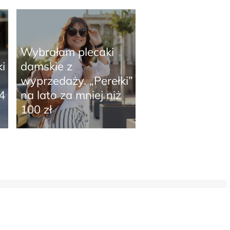
Wybrałam plecaki
i
damskie z
wyprzedaży. „Perełki”
4
na lato za mniej niż
100 zł