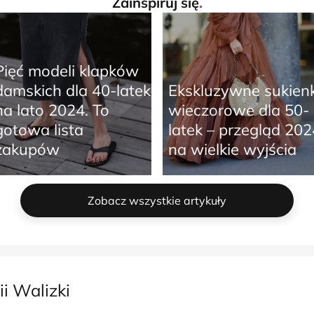
Zainspiruj się
.
Pięć modeli klapków
damskich dla 40-latek
Ekskluzywne sukienk
na lato 2024. To
wieczorowe dla 50-
gotowa lista
latek – przegląd 202
zakupów
na wielkie wyjścia
Zobacz wszystkie artykuły
i Walizki