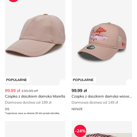
POPULARNE
POPULARNE
Zobacz szczegóły produktu
Zob
99.99 zł
99.99 zł
139.99 zł*
Czapka z daszkiem damska Marella
Czapka z daszkiem damska wiosenny New Era
Darmowa dostwa od 199 zł
Darmowa dostwa od 149 zł
OS
NOSIZE
*najniższa cena w okresie 30 dni przed obniżką
Opaska do włosów 4F
Szalik/chusta na lato casual
-24%