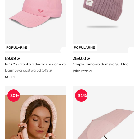
POPULARNE
POPULARNE
Zobacz szczegóły produktu
Zob
59.99 zł
259.00 zł
ROXY - Czapka z daszkiem damska
Czapka zimowa damska Surf Inc.
Darmowa dostwa od 149 zł
Jeden rozmiar
NOSIZE
Opaska do włosów na wiosnę Sinsay
OCHNIK - Parasol
-30%
-31%