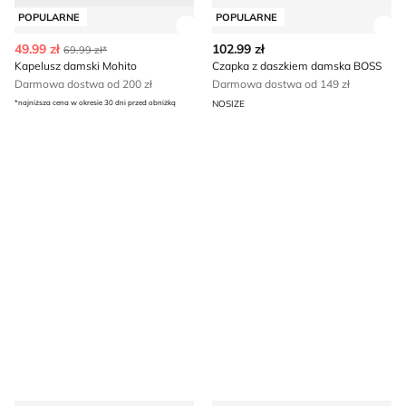
POPULARNE
POPULARNE
Zobacz szczegóły produktu
Zob
49.99 zł
102.99 zł
69.99 zł*
Kapelusz damski Mohito
Czapka z daszkiem damska BOSS
Darmowa dostwa od 200 zł
Darmowa dostwa od 149 zł
*najniższa cena w okresie 30 dni przed obniżką
NOSIZE