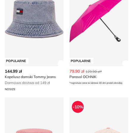
POPULARNE
POPULARNE
Zobacz szczegóły produktu
Zob
144.99 zł
79.90 zł
129.90 zł*
Kapelusz damski Tommy Jeans
Parasol OCHNIK
Darmowa dostwa od 149 zł
*najniższa cena w okresie 30 dni przed obniżką
NOSIZE
Kapelusz damski Tommy Jeans
Polo Ralph Lauren - Czapka
-10%