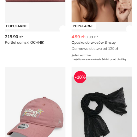
POPULARNE
POPULARNE
Zobacz szczegóły produktu
Zob
219.90 zł
4.99 zł
8.99 zł*
Portfel damski OCHNIK
Opaska do włosów Sinsay
Darmowa dostwa od 120 zł
Jeden rozmiar
*najniższa cena w okresie 30 dni przed obniżką
Czapka z daszkiem damska jesienny wiosenny New Era
Szalik/chusta Reserved
-18%