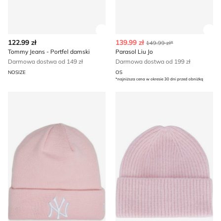
Zobacz szczegóły produktu
Zob
122.99 zł
139.99 zł
149.99 zł*
Tommy Jeans - Portfel damski
Parasol Liu Jo
Darmowa dostwa od 149 zł
Darmowa dostwa od 199 zł
NOSIZE
OS
*najniższa cena w okresie 30 dni przed obniżką
Czapka zimowa damska New Era
Czapka zimowa damska na w