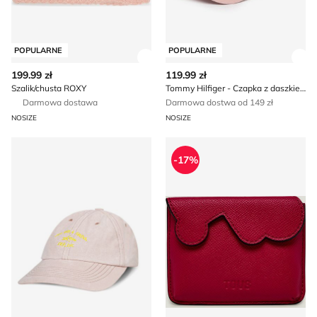
POPULARNE
POPULARNE
Zobacz szczegóły produktu
Zob
199.99 zł
119.99 zł
Szalik/chusta ROXY
Tommy Hilfiger - Czapka z daszkiem damska
Darmowa dostawa
Darmowa dostwa od 149 zł
NOSIZE
NOSIZE
Czapka z daszkiem damska Surf Inc.
Portfel damski Tous
-17%