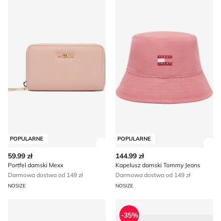
POPULARNE
POPULARNE
Zobacz szczegóły produktu
Zob
59.99 zł
144.99 zł
Portfel damski Mexx
Kapelusz damski Tommy Jeans
Darmowa dostwa od 149 zł
Darmowa dostwa od 149 zł
NOSIZE
NOSIZE
Kapelusz damski Juicy Couture
Portfel damski Mohito
-35%