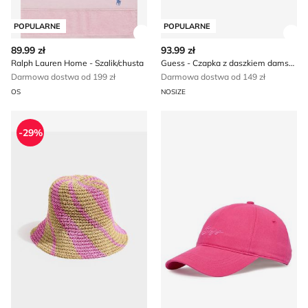
POPULARNE
POPULARNE
Zobacz szczegóły produktu
Zob
89.99 zł
93.99 zł
Ralph Lauren Home - Szalik/chusta
Guess - Czapka z daszkiem damska
Darmowa dostwa od 199 zł
Darmowa dostwa od 149 zł
OS
NOSIZE
Kapelusz damski Mohito
Czapka z daszkiem damska
-29%