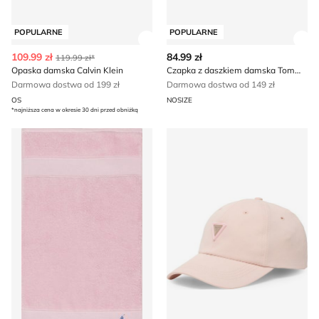
POPULARNE
POPULARNE
Zobacz szczegóły produktu
Zob
109.99 zł
84.99 zł
119.99 zł*
Opaska damska Calvin Klein
Czapka z daszkiem damska Tommy Jeans
Darmowa dostwa od 199 zł
Darmowa dostwa od 149 zł
OS
NOSIZE
*najniższa cena w okresie 30 dni przed obniżką
Ralph Lauren Home - Szalik/chusta
Guess - Czapka z daszkiem