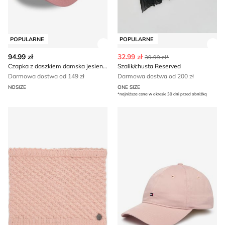
POPULARNE
POPULARNE
Zobacz szczegóły produktu
Zob
94.99 zł
32.99 zł
39.99 zł*
Czapka z daszkiem damska jesienny wiosenny New Era
Szalik/chusta Reserved
Darmowa dostwa od 149 zł
Darmowa dostwa od 200 zł
NOSIZE
ONE SIZE
*najniższa cena w okresie 30 dni przed obniżką
Szalik/chusta ROXY
Tommy Hilfiger - Czapka z 