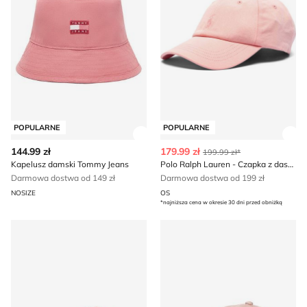
POPULARNE
POPULARNE
Zobacz szczegóły produktu
Zob
144.99 zł
179.99 zł
199.99 zł*
Kapelusz damski Tommy Jeans
Polo Ralph Lauren - Czapka z daszkiem damska
Darmowa dostwa od 149 zł
Darmowa dostwa od 199 zł
NOSIZE
OS
*najniższa cena w okresie 30 dni przed obniżką
Czapka z daszkiem damska Polo Ralph Lauren
Czapka z daszkiem damska 