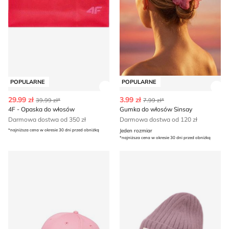
POPULARNE
POPULARNE
Zobacz szczegóły produktu
Zob
29.99 zł
3.99 zł
39.99 zł*
7.99 zł*
4F - Opaska do włosów
Gumka do włosów Sinsay
Darmowa dostwa od 350 zł
Darmowa dostwa od 120 zł
*najniższa cena w okresie 30 dni przed obniżką
Jeden rozmiar
*najniższa cena w okresie 30 dni przed obniżką
ROXY - Czapka z daszkiem damska
Czapka zimowa damska Surf 