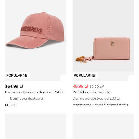
POPULARNE
POPULARNE
Zobacz szczegóły produktu
Zob
164.99 zł
45.99 zł
89.99 zł*
Czapka z daszkiem damska Patrizia Pepe
Portfel damski Mohito
Darmowa dostawa
Darmowa dostwa od 200 zł
NOSIZE
*najniższa cena w okresie 30 dni przed obniżką
Portfel damski Tous
Czapka z daszkiem damska c