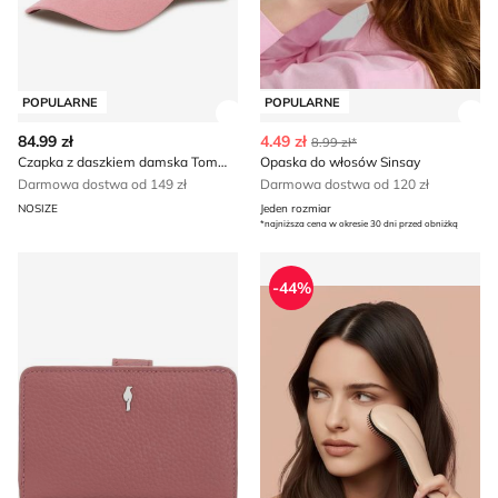
POPULARNE
POPULARNE
Zobacz szczegóły produktu
Zob
84.99 zł
4.49 zł
8.99 zł*
Czapka z daszkiem damska Tommy Jeans
Opaska do włosów Sinsay
Darmowa dostwa od 149 zł
Darmowa dostwa od 120 zł
NOSIZE
Jeden rozmiar
*najniższa cena w okresie 30 dni przed obniżką
Portfel damski OCHNIK
Opaska do włosów Sinsay
-44%