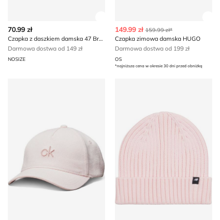
Zobacz szczegóły produktu
Zob
70.99 zł
149.99 zł
159.99 zł*
Czapka z daszkiem damska 47 Brand
Czapka zimowa damska HUGO
Darmowa dostwa od 149 zł
Darmowa dostwa od 199 zł
NOSIZE
OS
*najniższa cena w okresie 30 dni przed obniżką
Czapka z daszkiem damska Calvin Klein
Czapka zimowa damska Ne