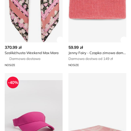
Zobacz szczegóły produktu
Zob
370.99 zł
59.99 zł
Szalik/chusta Weekend Max Mara
Jenny Fairy - Czapka zimowa damska
Darmowa dostawa
Darmowa dostwa od 149 zł
NOSIZE
NOSIZE
Czapka z daszkiem damska Coalition
Tommy Hilfiger - Szalik/chus
-40%