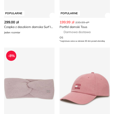
POPULARNE
POPULARNE
Zobacz szczegóły produktu
Zob
299.00 zł
199.99 zł
239.99 zł*
Czapka z daszkiem damska Surf Inc.
Portfel damski Tous
Darmowa dostawa
Jeden rozmiar
OS
*najniższa cena w okresie 30 dni przed obniżką
Opaska damska Calvin Klein
Czapka z daszkiem damska
-8%