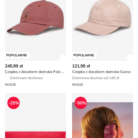
POPULARNE
POPULARNE
Zobacz szczegóły produktu
Zob
245.99 zł
121.99 zł
Czapka z daszkiem damska Polo Ralph Lauren
Czapka z daszkiem damska Guess
Darmowa dostawa
Darmowa dostwa od 149 zł
NOSIZE
NOSIZE
4F - Opaska do włosów
Gumka do włosów Sinsay
-25%
-50%