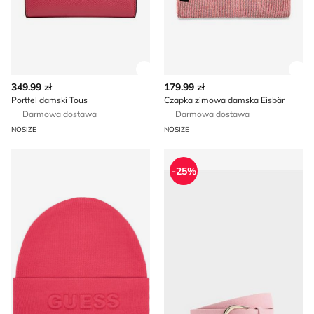
Zobacz szczegóły produktu
Zob
349.99 zł
179.99 zł
Portfel damski Tous
Czapka zimowa damska Eisbär
Darmowa dostawa
Darmowa dostawa
NOSIZE
NOSIZE
Czapka zimowa damska Guess
Mohito - Pasek
-25%