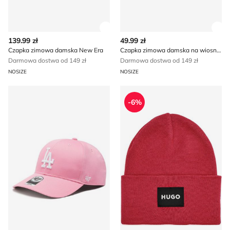
Zobacz szczegóły produktu
Zob
139.99 zł
49.99 zł
Czapka zimowa damska New Era
Czapka zimowa damska na wiosnę Jenny Fairy
Darmowa dostwa od 149 zł
Darmowa dostwa od 149 zł
NOSIZE
NOSIZE
Czapka z daszkiem damska 47 Brand
Czapka zimowa damska H
-6%