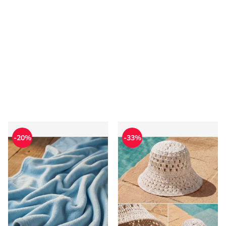
Szalik/chusta Sinsay
Kapelusz damski Mohito
-20%
-33%