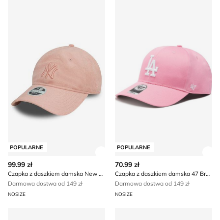
Czapka z daszkiem damska New Era
Czapka z daszkiem damska 
POPULARNE
POPULARNE
Zobacz szczegóły produktu
Zob
99.99 zł
70.99 zł
Czapka z daszkiem damska New Era
Czapka z daszkiem damska 47 Brand
Darmowa dostwa od 149 zł
Darmowa dostwa od 149 zł
NOSIZE
NOSIZE
Portfel damski Mexx
Kapelusz damski Tommy Jea