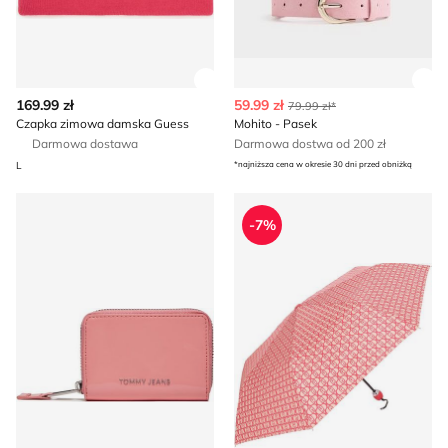
Zobacz szczegóły produktu
Zob
169.99 zł
59.99 zł
79.99 zł*
Czapka zimowa damska Guess
Mohito - Pasek
Darmowa dostawa
Darmowa dostwa od 200 zł
L
*najniższa cena w okresie 30 dni przed obniżką
Tommy Jeans - Portfel damski
Parasol Liu Jo
-7%