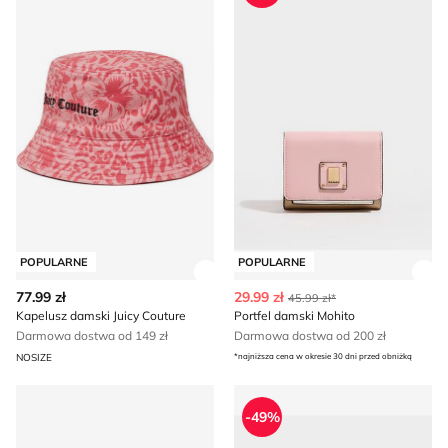
POPULARNE
POPULARNE
Zobacz szczegóły produktu
Zob
77.99 zł
29.99 zł
45.99 zł*
Kapelusz damski Juicy Couture
Portfel damski Mohito
Darmowa dostwa od 149 zł
Darmowa dostwa od 200 zł
NOSIZE
*najniższa cena w okresie 30 dni przed obniżką
Czapka z daszkiem damska Patrizia Pepe
Portfel damski Mohito
-49%