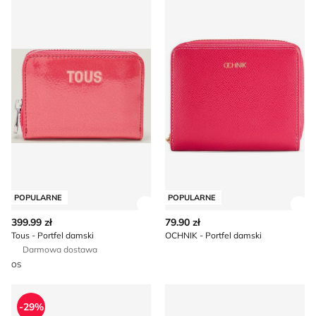
POPULARNE
POPULARNE
Zobacz szczegóły produktu
Zob
399.99 zł
79.90 zł
Tous - Portfel damski
OCHNIK - Portfel damski
Darmowa dostawa
OS
Czapka z daszkiem damska Marella
Czapka z daszkiem damska 
-29%