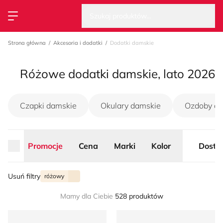
Wysz
Strona główna
Szukaj produktów...
Przełącz menu
Strona główna
Akcesoria i dodatki
Dodatki damskie
Różowe dodatki damskie, lato 2026
Czapki damskie
Okulary damskie
Ozdoby d
Promocje
Cena
Marki
Kolor
Dosta
Usuń filtry
różowy
Mamy dla Ciebie
528 produktów
Tous - Portfel damski
OCHNIK - Portfel damski