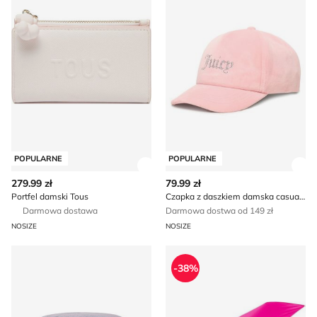
POPULARNE
POPULARNE
Zobacz szczegóły produktu
Zob
279.99 zł
79.99 zł
Portfel damski Tous
Czapka z daszkiem damska casualowa Juicy Couture
Darmowa dostawa
Darmowa dostwa od 149 zł
NOSIZE
NOSIZE
Kapelusz damski Tommy Jeans
Parasol OCHNIK
-38%