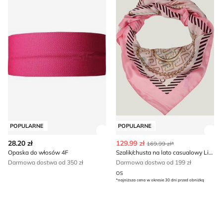
POPULARNE
POPULARNE
Zobacz szczegóły produktu
Zob
28.20 zł
129.99 zł
169.99 zł*
Opaska do włosów 4F
Szalik/chusta na lato casualowy Liu Jo
Darmowa dostwa od 350 zł
Darmowa dostwa od 199 zł
OS
*najniższa cena w okresie 30 dni przed obniżką