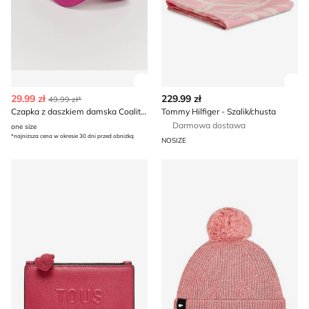
Zobacz szczegóły produktu
Zob
29.99 zł
229.99 zł
49.99 zł*
Czapka z daszkiem damska Coalition
Tommy Hilfiger - Szalik/chusta
Darmowa dostawa
one size
*najniższa cena w okresie 30 dni przed obniżką
NOSIZE
Portfel damski Tous
Czapka zimowa damska Eis