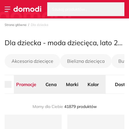
Wysz
Strona główna
Promocje
Cena
Marki
Kolor
Dosta
Szukaj produktów...
Przełącz menu
Strona główna
Dla dziecka
Dla dziecka - moda dziecięca, lato 2026
Akcesoria dziecięce
Bielizna dziecięca
Buty
Promocje
Cena
Marki
Kolor
Dosta
Mamy dla Ciebie
41879 produktów
Klapki dziecięce na lato Action Boy
Sandały dziecięce na lato M