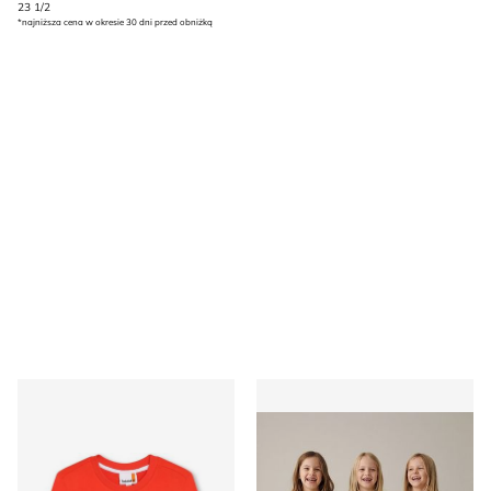
23 1/2
*najniższa cena w okresie 30 dni przed obniżką
Bluza chłopięca na zimę Timberland
Sinsay - Spodnie dziewczęc