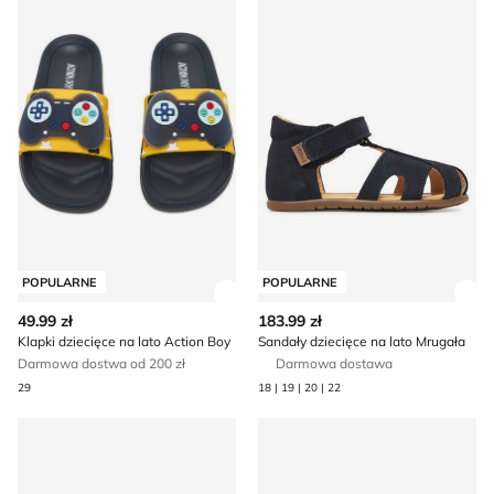
POPULARNE
POPULARNE
Zobacz szczegóły produktu
Zob
49.99 zł
183.99 zł
Klapki dziecięce na lato Action Boy
Sandały dziecięce na lato Mrugała
Darmowa dostwa od 200 zł
Darmowa dostawa
29
18 | 19 | 20 | 22
Sandały dziecięce na lato Crocs
Sandały dziecięce letnie adi