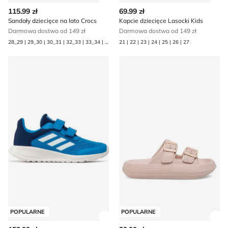
Zobacz szczegóły produktu
Zob
115.99 zł
69.99 zł
Sandały dziecięce na lato Crocs
Kapcie dziecięce Lasocki Kids
Darmowa dostwa od 149 zł
Darmowa dostwa od 149 zł
28_29 | 29_30 | 30_31 | 32_33 | 33_34 | 34_35 | 37_38 | 38_39
21 | 22 | 23 | 24 | 25 | 26 | 27
adidas - Buty sportowe dziecięce wiosenne
Klapki dziecięce na lato Mex
POPULARNE
POPULARNE
Zobacz szczegóły produktu
Zob