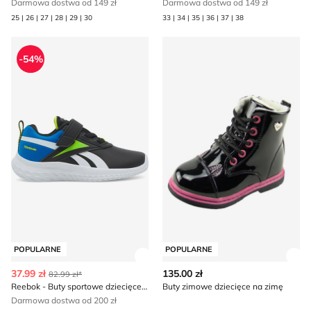
Darmowa dostwa od 149 zł
Darmowa dostwa od 149 zł
25 | 26 | 27 | 28 | 29 | 30
33 | 34 | 35 | 36 | 37 | 38
Reebok - Buty sportowe dziecięce na wiosnę
Buty zimowe dziecięce na z
-54%
POPULARNE
POPULARNE
Zobacz szczegóły produktu
Zob
37.99 zł
135.00 zł
82.99 zł*
Reebok - Buty sportowe dziecięce na wiosnę
Buty zimowe dziecięce na zimę
Darmowa dostwa od 200 zł