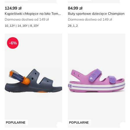
Zobacz szczegóły produktu
Zob
124.99 zł
84.99 zł
Kąpielówki chłopięce na lato Tommy Hilfiger
Buty sportowe dziecięce Champion
Darmowa dostwa od 149 zł
Darmowa dostwa od 149 zł
10_12Y | 14_16Y | 8_10Y
29_1_2
Crocs - Sandały dziecięce letnie
Sandały dziecięce na lato Cr
-6%
POPULARNE
POPULARNE
Zobacz szczegóły produktu
Zob