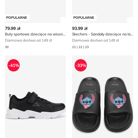
POPULARNE
POPULARNE
Zobacz szczegóły produktu
Zob
79.99 zł
93.99 zł
Buty sportowe dziecięce na wiosnę Sprandi
Skechers - Sandały dziecięce na lato
Darmowa dostwa od 149 zł
Darmowa dostwa od 149 zł
30
21 | 22 | 23
Kappa - Buty sportowe dziecięce na wiosnę
Klapki dziecięce na zimę Dis
-41%
-33%