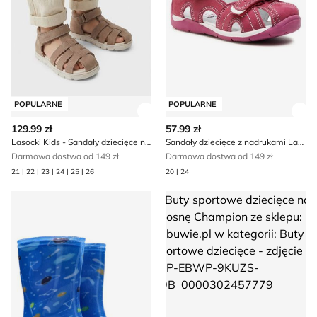
POPULARNE
POPULARNE
Zobacz szczegóły produktu
Zob
129.99 zł
57.99 zł
Lasocki Kids - Sandały dziecięce na lato
Sandały dziecięce z nadrukami Lasocki
Darmowa dostwa od 149 zł
Darmowa dostwa od 149 zł
21 | 22 | 23 | 24 | 25 | 26
20 | 24
Kalosze dziecięce jesienne
Buty sportowe dziecięce na w