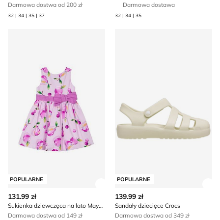
Darmowa dostwa od 200 zł
Darmowa dostawa
32 | 34 | 35 | 37
32 | 34 | 35
Sukienka dziewczęca na lato Mayoral
Sandały dziecięce Crocs
POPULARNE
POPULARNE
Zobacz szczegóły produktu
Zob
131.99 zł
139.99 zł
Sukienka dziewczęca na lato Mayoral
Sandały dziecięce Crocs
Darmowa dostwa od 149 zł
Darmowa dostwa od 349 zł