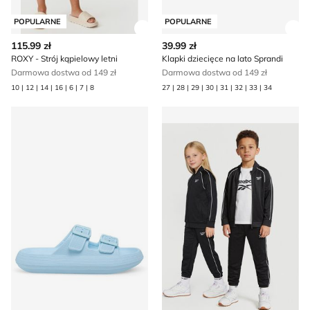
POPULARNE
POPULARNE
Zobacz szczegóły produktu
Zob
115.99 zł
39.99 zł
ROXY - Strój kąpielowy letni
Klapki dziecięce na lato Sprandi
Darmowa dostwa od 149 zł
Darmowa dostwa od 149 zł
10 | 12 | 14 | 16 | 6 | 7 | 8
27 | 28 | 29 | 30 | 31 | 32 | 33 | 34
Mexx - Klapki dziecięce na lato
Reebok - Dres chłopięcy jesi