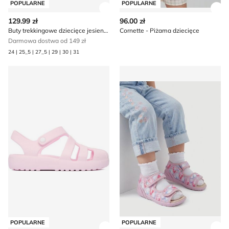
POPULARNE
POPULARNE
Zobacz szczegóły produktu
Zob
129.99 zł
96.00 zł
Buty trekkingowe dziecięce jesienne Keen
Cornette - Piżama dziecięce
Darmowa dostwa od 149 zł
24 | 25_5 | 27_5 | 29 | 30 | 31
Sandały dziecięce na lato Crocs
Kapcie dziecięce Lasocki Kid
POPULARNE
POPULARNE