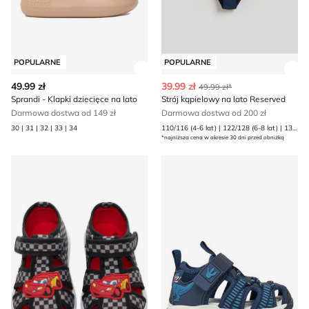
POPULARNE
POPULARNE
Zobacz szczegóły produktu
Zob
49.99 zł
39.99 zł
49.99 zł*
Sprandi - Klapki dziecięce na lato
Strój kąpielowy na lato Reserved
Darmowa dostwa od 149 zł
Darmowa dostwa od 200 zł
30 | 31 | 32 | 33 | 34
110/116 (4-6 lat) | 122/128 (6-8 lat) | 134/140 (8-9 lat) | 146/152 (10-11 lat) | 158/164 (12-13 lat) | 98/104 (2-4 lata)
*najniższa cena w okresie 30 dni przed obniżką
Kapcie dziecięce zimowe Cars
Sandały dziecięce na lato Ac