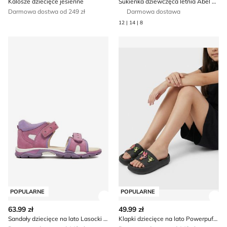
Kalosze dziecięce jesienne
Sukienka dziewczęca letnia Abel & Lula
Darmowa dostwa od 249 zł
Darmowa dostawa
12 | 14 | 8
Sandały dziecięce na lato Lasocki Kids
Klapki dziecięce na lato Powe
POPULARNE
POPULARNE
Zobacz szczegóły produktu
Zob
63.99 zł
49.99 zł
Sandały dziecięce na lato Lasocki Kids
Klapki dziecięce na lato Powerpuff Girls