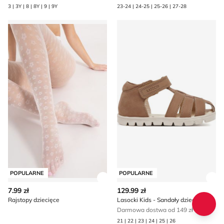
3 | 3Y | 8 | 8Y | 9 | 9Y
23-24 | 24-25 | 25-26 | 27-28
Rajstopy dziecięce
Lasocki Kids - Sandały dziec
POPULARNE
POPULARNE
Zobacz szczegóły produktu
Zob
7.99 zł
129.99 zł
Rajstopy dziecięce
Lasocki Kids - Sandały dziecięce na lato
Darmowa dostwa od 149 zł
21 | 22 | 23 | 24 | 25 | 26