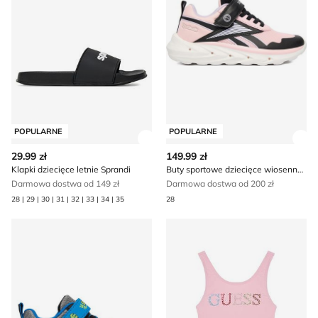
POPULARNE
POPULARNE
Zobacz szczegóły produktu
Zob
29.99 zł
149.99 zł
Klapki dziecięce letnie Sprandi
Buty sportowe dziecięce wiosenne Reebok
Darmowa dostwa od 149 zł
Darmowa dostwa od 200 zł
28 | 29 | 30 | 31 | 32 | 33 | 34 | 35
28
Buty sportowe dziecięce wiosenne Skechers
Strój kąpielowy na lato Gues