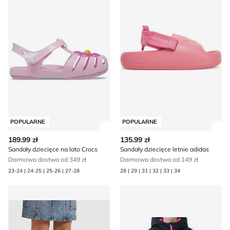
POPULARNE
POPULARNE
Zobacz szczegóły produktu
Zob
189.99 zł
135.99 zł
Sandały dziecięce na lato Crocs
Sandały dziecięce letnie adidas
Darmowa dostwa od 349 zł
Darmowa dostwa od 149 zł
23-24 | 24-25 | 25-26 | 27-28
28 | 29 | 31 | 32 | 33 | 34
Buty sportowe dziecięce na wiosnę Guess
Kurtka dziewczęca na zimę 