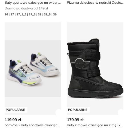
Buty sportowe dziecięce na wiosnę Puma
Piżama dziecięce w nadruki Doctor Nap
Darmowa dostwa od 149 zł
36 | 37 | 37_1_2 | 37_5 | 38 | 38_5 | 39
born2be - Buty sportowe dziecięce wiosenne
Buty zimowe dziecięce na z
POPULARNE
POPULARNE
Zobacz szczegóły produktu
Zob
119.99 zł
179.99 zł
born2be - Buty sportowe dziecięce wiosenne
Buty zimowe dziecięce na zimę Geox