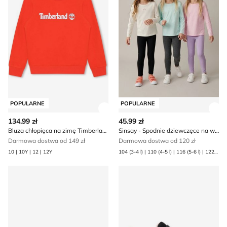
POPULARNE
POPULARNE
Zobacz szczegóły produktu
Zob
134.99 zł
45.99 zł
Bluza chłopięca na zimę Timberland
Sinsay - Spodnie dziewczęce na wiosnę
Darmowa dostwa od 149 zł
Darmowa dostwa od 120 zł
10 | 10Y | 12 | 12Y
104 (3-4 l) | 110 (4-5 l) | 116 (5-6 l) | 122 (6-7 l) | 128 (7-8 l) | 134 (8-9 l) | 140 (9-10 l) | 98 (2-3 l)
Klapki dziecięce letnie Sprandi
Buty sportowe dziecięce wi