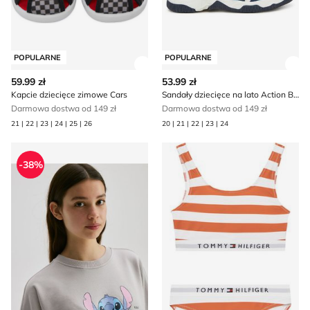
POPULARNE
POPULARNE
Zobacz szczegóły produktu
Zob
59.99 zł
53.99 zł
Kapcie dziecięce zimowe Cars
Sandały dziecięce na lato Action Boy
Darmowa dostwa od 149 zł
Darmowa dostwa od 149 zł
21 | 22 | 23 | 24 | 25 | 26
20 | 21 | 22 | 23 | 24
Bluza dziewczęca Reserved
Strój kąpielowy na lato Tomm
-38%