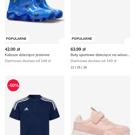
POPULARNE
POPULARNE
Zobacz szczegóły produktu
Zob
42.00 zł
63.99 zł
Kalosze dziecięce jesienne
Buty sportowe dziecięce na wiosnę Champion
Darmowa dostwa od 249 zł
Darmowa dostwa od 149 zł
22 | 25 | 26
T-shirt chłopięce na lato adidas
Buty sportowe dziecięce wi
-50%