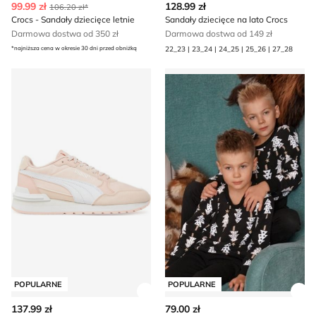
99.99 zł
128.99 zł
106.20 zł*
Crocs - Sandały dziecięce letnie
Sandały dziecięce na lato Crocs
Darmowa dostwa od 350 zł
Darmowa dostwa od 149 zł
*najniższa cena w okresie 30 dni przed obniżką
22_23 | 23_24 | 24_25 | 25_26 | 27_28
Buty sportowe dziecięce na wiosnę Puma
Piżama dziecięce w nadruki
POPULARNE
POPULARNE
Zobacz szczegóły produktu
Zob
137.99 zł
79.00 zł