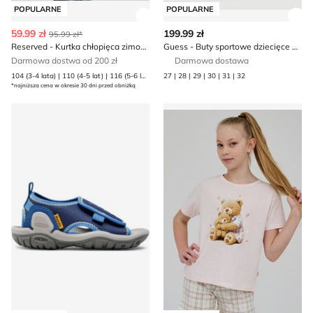
POPULARNE
POPULARNE
Zobacz szczegóły produktu
Zob
59.99 zł
199.99 zł
95.99 zł*
Reserved - Kurtka chłopięca zimowa
Guess - Buty sportowe dziecięce na wiosnę
Darmowa dostwa od 200 zł
Darmowa dostawa
104 (3-4 lata) | 110 (4-5 lat) | 116 (5-6 lat) | 5-2 lata) | 80 (9-12 m.) | 86 (12-18 m.) | 92 (1 | 98 (2-3 lata)
27 | 28 | 29 | 30 | 31 | 32
*najniższa cena w okresie 30 dni przed obniżką
Buty trekkingowe dziecięce jesienne Keen
Cornette - Piżama dziecięce