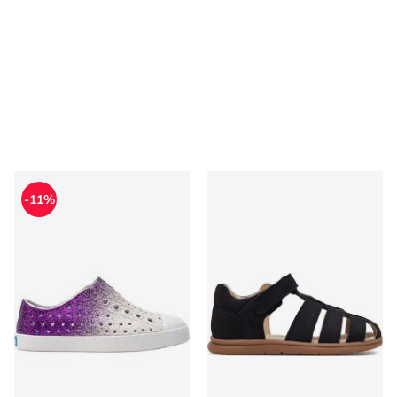
Trampki dziecięce na wiosnę Native
Sandały dziecięce na lato La
-11%