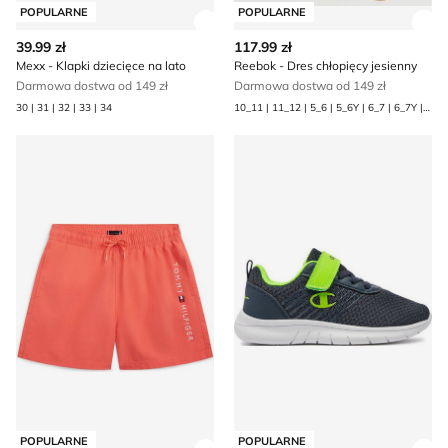
POPULARNE
POPULARNE
Zobacz szczegóły produktu
Zob
39.99 zł
117.99 zł
Mexx - Klapki dziecięce na lato
Reebok - Dres chłopięcy jesienny
Darmowa dostwa od 149 zł
Darmowa dostwa od 149 zł
30 | 31 | 32 | 33 | 34
10_11 | 11_12 | 5_6 | 5_6Y | 6_7 | 6_7Y | 7_8 | 7_8Y | 8_9 | 8_9Y | 9_10 | 9_10Y
Kąpielówki chłopięce na lato Tommy Hilfiger
Buty sportowe dziecięce Ch
POPULARNE
POPULARNE