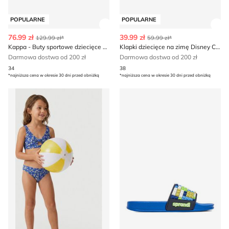
POPULARNE
POPULARNE
Zobacz szczegóły produktu
Zob
76.99 zł
39.99 zł
129.99 zł*
59.99 zł*
Kappa - Buty sportowe dziecięce na wiosnę
Klapki dziecięce na zimę Disney Classics
Darmowa dostwa od 200 zł
Darmowa dostwa od 200 zł
34
38
*najniższa cena w okresie 30 dni przed obniżką
*najniższa cena w okresie 30 dni przed obniżką
ROXY - Strój kąpielowy letni
Klapki dziecięce na lato Spr