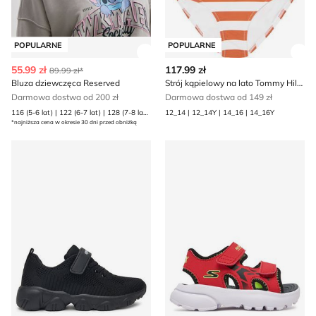
POPULARNE
POPULARNE
Zobacz szczegóły produktu
Zob
55.99 zł
117.99 zł
89.99 zł*
Bluza dziewczęca Reserved
Strój kąpielowy na lato Tommy Hilfiger
Darmowa dostwa od 200 zł
Darmowa dostwa od 149 zł
116 (5-6 lat) | 122 (6-7 lat) | 128 (7-8 lat) | 134 (8 lat) | 140 (9 lat) | 146 (10 lat) | 152 (11 lat) | 158 (12 lat) | 164 (13 lat)
12_14 | 12_14Y | 14_16 | 14_16Y
*najniższa cena w okresie 30 dni przed obniżką
Buty sportowe dziecięce na wiosnę Sprandi
Skechers - Sandały dziecięce