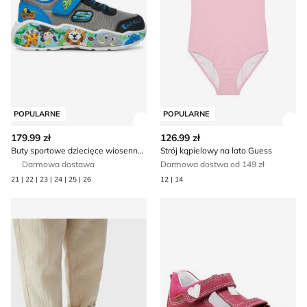
POPULARNE
POPULARNE
Zobacz szczegóły produktu
Zob
179.99 zł
126.99 zł
Buty sportowe dziecięce wiosenne Skechers
Strój kąpielowy na lato Guess
Darmowa dostawa
Darmowa dostwa od 149 zł
21 | 22 | 23 | 24 | 25 | 26
12 | 14
Lasocki Kids - Sandały dziecięce na lato
Sandały dziecięce z nadruka