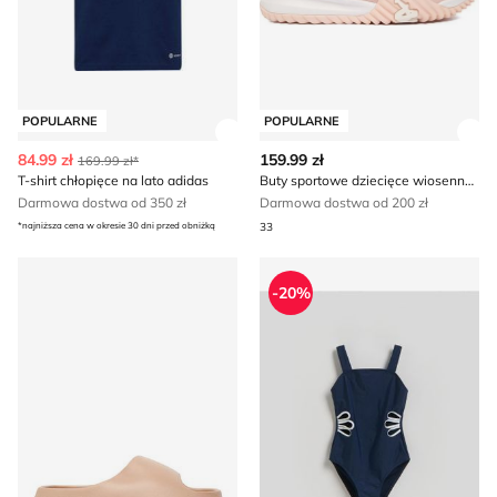
POPULARNE
POPULARNE
Zobacz szczegóły produktu
Zob
84.99 zł
159.99 zł
169.99 zł*
T-shirt chłopięce na lato adidas
Buty sportowe dziecięce wiosenne Kappa
Darmowa dostwa od 350 zł
Darmowa dostwa od 200 zł
*najniższa cena w okresie 30 dni przed obniżką
33
Sprandi - Klapki dziecięce na lato
Strój kąpielowy na lato Res
-20%