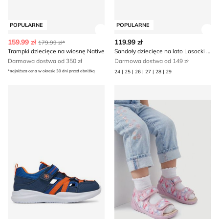
POPULARNE
POPULARNE
Zobacz szczegóły produktu
Zob
159.99 zł
119.99 zł
179.99 zł*
Trampki dziecięce na wiosnę Native
Sandały dziecięce na lato Lasocki Kids
Darmowa dostwa od 350 zł
Darmowa dostwa od 149 zł
*najniższa cena w okresie 30 dni przed obniżką
24 | 25 | 26 | 27 | 28 | 29
Sandały dziecięce na lato Action Boy
Kapcie dziecięce na lato Las