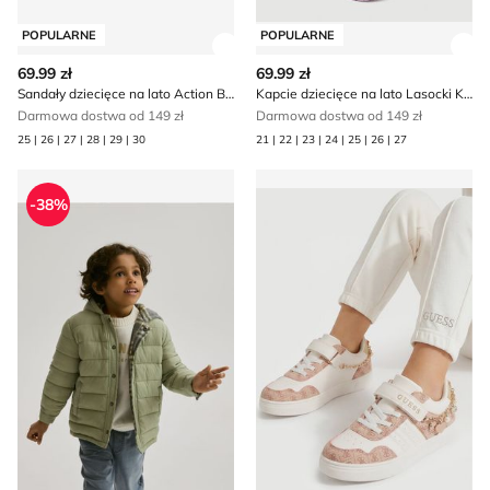
POPULARNE
POPULARNE
Zobacz szczegóły produktu
Zob
69.99 zł
69.99 zł
Sandały dziecięce na lato Action Boy
Kapcie dziecięce na lato Lasocki Kids
Darmowa dostwa od 149 zł
Darmowa dostwa od 149 zł
25 | 26 | 27 | 28 | 29 | 30
21 | 22 | 23 | 24 | 25 | 26 | 27
Reserved - Kurtka chłopięca zimowa
Guess - Buty sportowe dziec
-38%