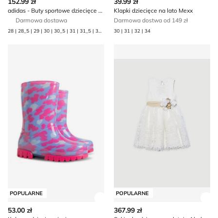
152.99 zł
39.99 zł
adidas - Buty sportowe dziecięce wiosenne
Klapki dziecięce na lato Mexx
Darmowa dostawa
Darmowa dostwa od 149 zł
28 | 28_5 | 29 | 30 | 30_5 | 31 | 31_5 | 32 | 33 | 33_5 | 34 | 35 | 35_5 | 36 | 36_23 | 37_13 | 38 | 38_23 | 39_13 | 40
30 | 31 | 32 | 34
Kalosze dziecięce jesienne
Sukienka dziewczęca letnia 
POPULARNE
POPULARNE
Zobacz szczegóły produktu
Zob
53.00 zł
367.99 zł