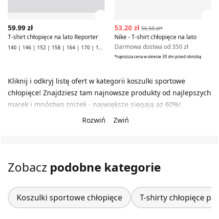
Zobacz szczegóły produktu
Zob
59.99 zł
53.20 zł
56.50 zł*
T-shirt chłopięce na lato Reporter
Nike - T-shirt chłopięce na lato
Darmowa dostwa od 350 zł
140 | 146 | 152 | 158 | 164 | 170 | 176 | 182 | 188
*najniższa cena w okresie 30 dni przed obniżką
Kliknij i odkryj listę ofert w kategorii koszulki sportowe
chłopięce! Znajdziesz tam najnowsze produkty od najlepszych
marek i mnóstwo zniżek - największe sięgają aż 60%!
Rozwiń
Zwiń
Zobacz
podobne kategorie
Koszulki sportowe chłopięce
T-shirty chłopięce po