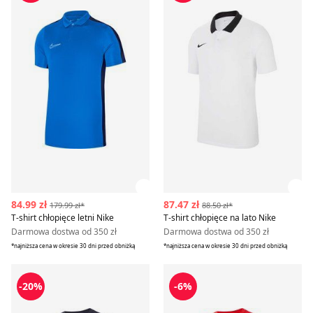
Zobacz szczegóły produktu
Zob
84.99 zł
87.47 zł
179.99 zł*
88.50 zł*
T-shirt chłopięce letni Nike
T-shirt chłopięce na lato Nike
Darmowa dostwa od 350 zł
Darmowa dostwa od 350 zł
*najniższa cena w okresie 30 dni przed obniżką
*najniższa cena w okresie 30 dni przed obniżką
T-shirt chłopięce na lato Nike
Nike - T-shirt chłopięce na la
-20%
-6%