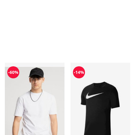
T-shirt chłopięce na lato Reporter
T-shirt chłopięce na lato Nik
-60%
-14%