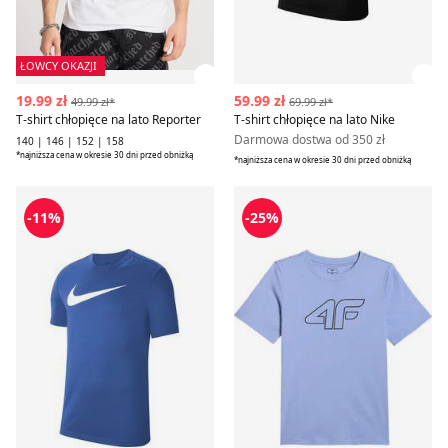
ŁOWCY OKAZJI
Zobacz szczegóły produktu
Zob
19.99 zł
59.99 zł
49.99 zł*
69.99 zł*
T-shirt chłopięce na lato Reporter
T-shirt chłopięce na lato Nike
Darmowa dostwa od 350 zł
140 | 146 | 152 | 158
*najniższa cena w okresie 30 dni przed obniżką
*najniższa cena w okresie 30 dni przed obniżką
T-shirt chłopięce na lato Nike
T-shirt chłopięce na wiosnę 
-11%
-25%