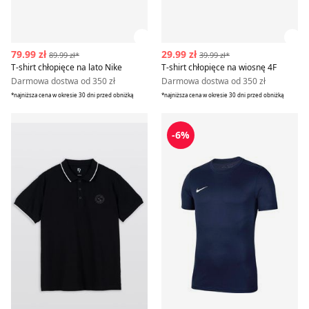
Zobacz szczegóły produktu
Zob
79.99 zł
29.99 zł
89.99 zł*
39.99 zł*
T-shirt chłopięce na lato Nike
T-shirt chłopięce na wiosnę 4F
Darmowa dostwa od 350 zł
Darmowa dostwa od 350 zł
*najniższa cena w okresie 30 dni przed obniżką
*najniższa cena w okresie 30 dni przed obniżką
T-shirt chłopięce na lato Reporter
Nike - T-shirt chłopięce na la
-6%