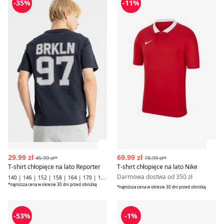
-35%
-11%
Zobacz szczegóły produktu
Zob
29.99 zł
69.99 zł
45.99 zł*
78.99 zł*
T-shirt chłopięce na lato Reporter
T-shirt chłopięce na lato Nike
Darmowa dostwa od 350 zł
140 | 146 | 152 | 158 | 164 | 170 | 176 | 182 | 188
*najniższa cena w okresie 30 dni przed obniżką
*najniższa cena w okresie 30 dni przed obniżką
T-shirt chłopięce letni Nike
T-shirt chłopięce na lato Nik
-53%
-1%