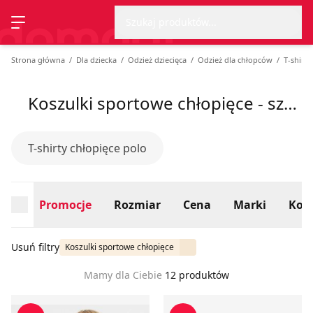
Wyszu
Strona główna
Promocje
Rozmiar
Cena
Marki
Kolo
Szukaj produktów...
Przełącz menu
Strona główna
Dla dziecka
Odzież dziecięca
Odzież dla chłopców
T-shirty
Koszulki sportowe chłopięce - szeroka oferta na sezon lato 2026
T-shirty chłopięce polo
Promocje
Rozmiar
Cena
Marki
Kolo
Usuń filtry
Koszulki sportowe chłopięce
Mamy dla Ciebie
12 produktów
T-shirt chłopięce na lato Reporter
T-shirt chłopięce na lato Nik