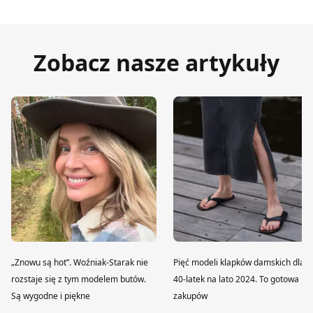
Zobacz nasze artykuły
„Znowu są hot”. Woźniak-Starak nie
Pięć modeli klapków damskich dla
rozstaje się z tym modelem butów.
40-latek na lato 2024. To gotowa lis
Są wygodne i piękne
zakupów