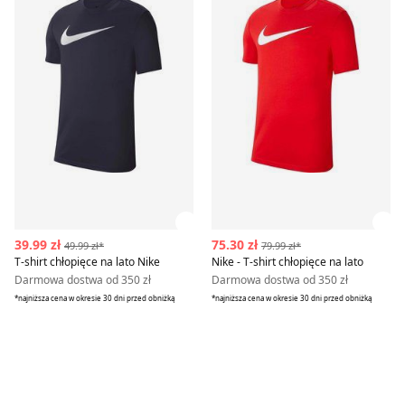
Zobacz szczegóły produktu
Zob
39.99 zł
75.30 zł
49.99 zł*
79.99 zł*
T-shirt chłopięce na lato Nike
Nike - T-shirt chłopięce na lato
Darmowa dostwa od 350 zł
Darmowa dostwa od 350 zł
*najniższa cena w okresie 30 dni przed obniżką
*najniższa cena w okresie 30 dni przed obniżką