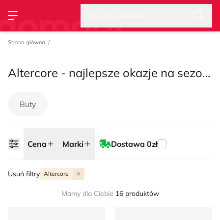
Wysz
Strona główna
Cena
Marki
Dostawa 0zł
Szukaj produktów...
Przełącz menu
Strona główna
Altercore - najlepsze okazje na sezon lato 2026
Buty
Cena
Marki
Dostawa 0zł
Usuń filtry
Altercore
Mamy dla Ciebie
16 produktów
Botki jesienne Altercore
Botki jesienne Altercore