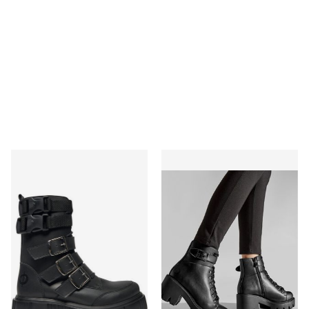
Botki jesienne Altercore
Botki jesienne Altercore