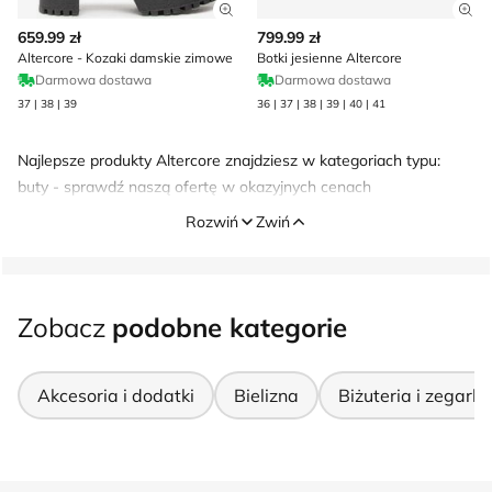
Zobacz szczegóły produktu
Zob
659.99 zł
799.99 zł
Altercore - Kozaki damskie zimowe
Botki jesienne Altercore
Darmowa dostawa
Darmowa dostawa
37 | 38 | 39
36 | 37 | 38 | 39 | 40 | 41
Najlepsze produkty Altercore znajdziesz w kategoriach typu:
buty - sprawdź naszą ofertę w okazyjnych cenach
Rozwiń
Zwiń
Zobacz
podobne kategorie
Akcesoria i dodatki
Bielizna
Biżuteria i zegarki