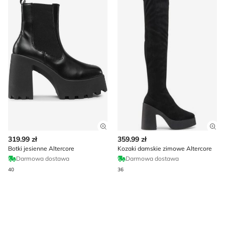
Zobacz szczegóły produktu
Zob
319.99 zł
359.99 zł
Botki jesienne Altercore
Kozaki damskie zimowe Altercore
Darmowa dostawa
Darmowa dostawa
40
36