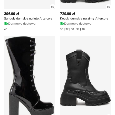
Zobacz szczegóły produktu
Zob
396.99 zł
729.99 zł
Sandały damskie na lato Altercore
Kozaki damskie na zimę Altercore
Darmowa dostawa
Darmowa dostawa
40
36 | 37 | 38 | 39 | 40
Altercore - Kozaki damskie zimowe
Botki jesienne Altercore