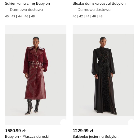
Sukienka na zimę Babylon
Bluzka damska casual Babylon
Darmowa dostawa
Darmowa dostawa
40 | 42 | 44 | 46 | 48
40 | 42 | 44 | 46 | 48
Babylon - Płaszcz damski
Sukienka jesienna Babylon
Zobacz szczegóły produktu
Zob
1580.99 zł
1229.99 zł
Babylon - Płaszcz damski
Sukienka jesienna Babylon