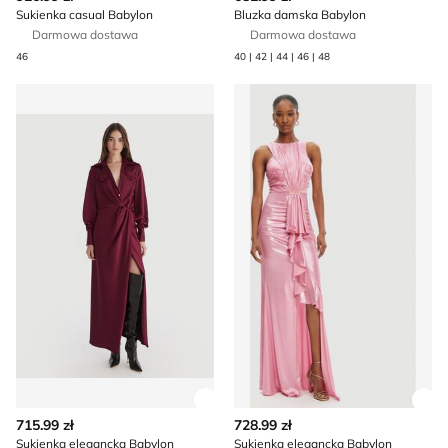
Sukienka casual Babylon
Bluzka damska Babylon
Darmowa dostawa
Darmowa dostawa
46
40 | 42 | 44 | 46 | 48
Sukienka elegancka Babylon
Sukienka elegancka Babylon
Zobacz szczegóły produktu
Zob
715.99 zł
728.99 zł
Sukienka elegancka Babylon
Sukienka elegancka Babylon