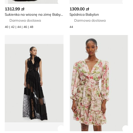
Zobacz szczegóły produktu
Zob
1312.99 zł
1309.00 zł
Sukienka na wiosnę na zimę Babylon
Spódnica Babylon
Darmowa dostawa
Darmowa dostawa
40 | 42 | 44 | 46 | 48
44
Sukienka trapezowa Babylon
Sukienka trapezowa Babylo
Zobacz szczegóły produktu
Zob