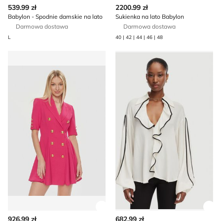
Zobacz szczegóły produktu
Zob
539.99 zł
2200.99 zł
Babylon - Spodnie damskie na lato
Sukienka na lato Babylon
Darmowa dostawa
Darmowa dostawa
L
40 | 42 | 44 | 46 | 48
Sukienka casual Babylon
Bluzka damska Babylon
Zobacz szczegóły produktu
Zob
926.99 zł
682.99 zł