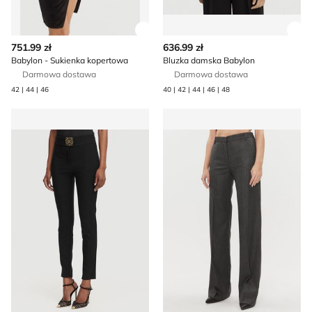
Zobacz szczegóły produktu
Zob
751.99 zł
636.99 zł
Babylon - Sukienka kopertowa
Bluzka damska Babylon
Darmowa dostawa
Darmowa dostawa
42 | 44 | 46
40 | 42 | 44 | 46 | 48
Spodnie damskie jesienne Babylon
Spodnie damskie Babylon