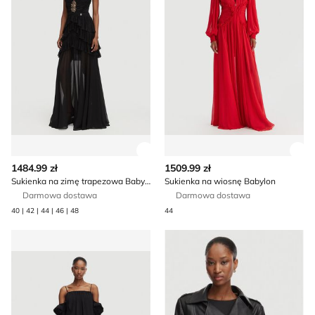
Zobacz szczegóły produktu
Zob
1484.99 zł
1509.99 zł
Sukienka na zimę trapezowa Babylon
Sukienka na wiosnę Babylon
Darmowa dostawa
Darmowa dostawa
40 | 42 | 44 | 46 | 48
44
Sukienka z odkrytymi ramionami Babylon
Babylon - Kurtka damska w 