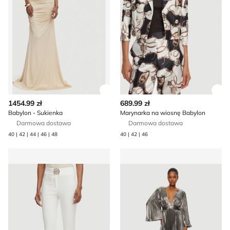
Zobacz szczegóły produktu
Zob
1454.99 zł
689.99 zł
Babylon - Sukienka
Marynarka na wiosnę Babylon
Darmowa dostawa
Darmowa dostawa
40 | 42 | 44 | 46 | 48
40 | 42 | 46
Spodnie damskie Babylon
Sukienka elegancka Babylon