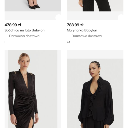
Zobacz szczegóły produktu
Zob
478.99 zł
788.99 zł
Spódnica na lato Babylon
Marynarka Babylon
Darmowa dostawa
Darmowa dostawa
L
44
Babylon - Sukienka kopertowa
Bluzka damska Babylon