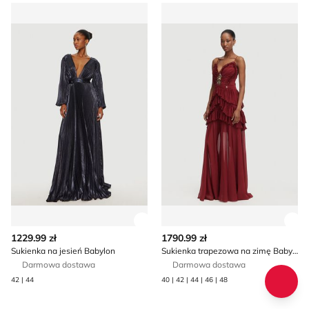
Sukienka na jesień Babylon
Sukienka trapezowa na zimę
Zobacz szczegóły produktu
Zob
1229.99 zł
1790.99 zł
Sukienka na jesień Babylon
Sukienka trapezowa na zimę Babylon
Darmowa dostawa
Darmowa dostawa
42 | 44
40 | 42 | 44 | 46 | 48