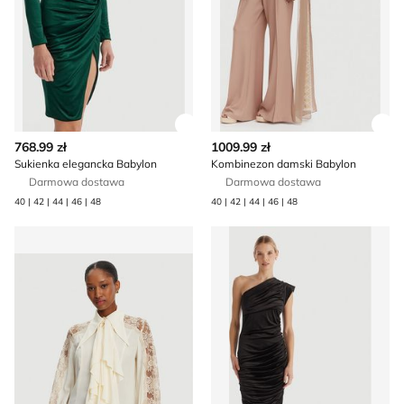
Zobacz szczegóły produktu
Zob
768.99 zł
1009.99 zł
Sukienka elegancka Babylon
Kombinezon damski Babylon
Darmowa dostawa
Darmowa dostawa
40 | 42 | 44 | 46 | 48
40 | 42 | 44 | 46 | 48
Koszula damska wiosenna Babylon
Sukienka elegancka Babylon