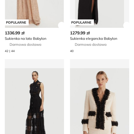
POPULARNE
POPULARNE
Zobacz szczegóły produktu
Zob
1336.99 zł
1279.99 zł
Sukienka na lato Babylon
Sukienka elegancka Babylon
Darmowa dostawa
Darmowa dostawa
42 | 44
40
Sukienka trapezowa Babylon
Marynarka elegancki Babylo