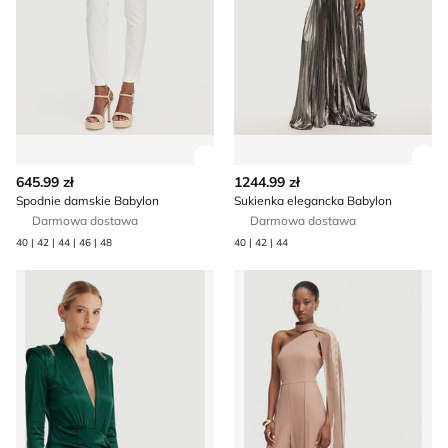
Zobacz szczegóły produktu
Zob
645.99 zł
1244.99 zł
Spodnie damskie Babylon
Sukienka elegancka Babylon
Darmowa dostawa
Darmowa dostawa
40 | 42 | 44 | 46 | 48
40 | 42 | 44
Sukienka elegancka Babylon
Kombinezon damski Babylon