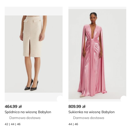
Spódnica na wiosnę Babylon
Sukienka na wiosnę Babylon
Zobacz szczegóły produktu
Zob
464.99 zł
809.99 zł
Spódnica na wiosnę Babylon
Sukienka na wiosnę Babylon
Darmowa dostawa
Darmowa dostawa
42 | 44 | 46
44 | 46