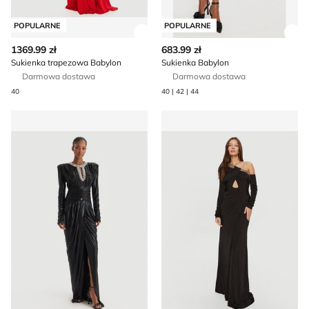
POPULARNE
POPULARNE
Zobacz szczegóły produktu
Zob
1369.99 zł
683.99 zł
Sukienka trapezowa Babylon
Sukienka Babylon
Darmowa dostawa
Darmowa dostawa
40
40 | 42 | 44
Sukienka elegancka Babylon
Sukienka Babylon