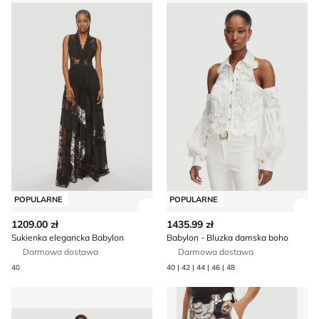
POPULARNE
POPULARNE
Zobacz szczegóły produktu
Zob
1209.00 zł
1435.99 zł
Sukienka elegancka Babylon
Babylon - Bluzka damska boho
Darmowa dostawa
Darmowa dostawa
40
40 | 42 | 44 | 46 | 48
Babylon - Sukienka na zimę
Spodnie damskie Babylon