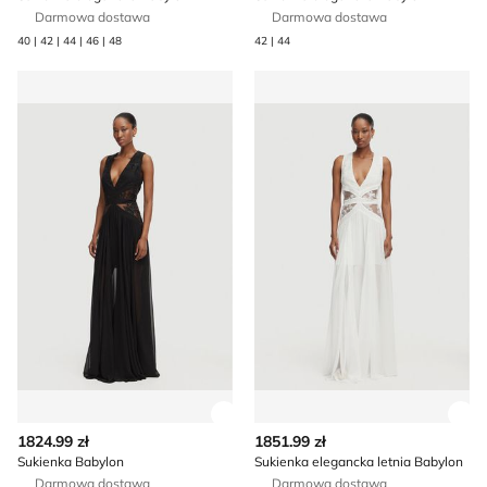
Darmowa dostawa
Darmowa dostawa
40 | 42 | 44 | 46 | 48
42 | 44
Sukienka Babylon
Sukienka elegancka letnia B
Zobacz szczegóły produktu
Zob
1824.99 zł
1851.99 zł
Sukienka Babylon
Sukienka elegancka letnia Babylon
Darmowa dostawa
Darmowa dostawa