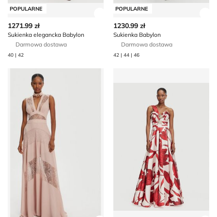
POPULARNE
POPULARNE
Zobacz szczegóły produktu
Zob
1271.99 zł
1230.99 zł
Sukienka elegancka Babylon
Sukienka Babylon
Darmowa dostawa
Darmowa dostawa
40 | 42
42 | 44 | 46
Babylon - Sukienka na wiosnę
Sukienka boho Babylon