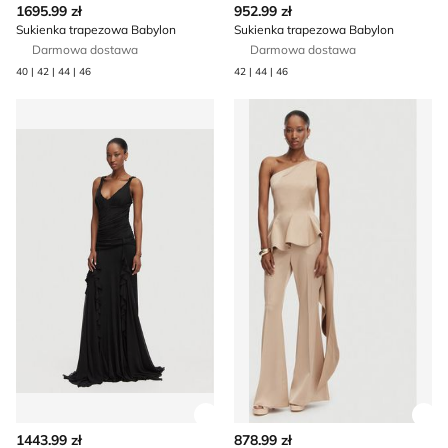
1695.99 zł
952.99 zł
Sukienka trapezowa Babylon
Sukienka trapezowa Babylon
Darmowa dostawa
Darmowa dostawa
40 | 42 | 44 | 46
42 | 44 | 46
Sukienka na zimę Babylon
Bluzka damska casual Baby
Zobacz szczegóły produktu
Zob
1443.99 zł
878.99 zł