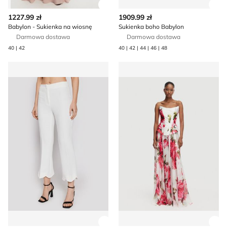
Zobacz szczegóły produktu
Zob
1227.99 zł
1909.99 zł
Babylon - Sukienka na wiosnę
Sukienka boho Babylon
Darmowa dostawa
Darmowa dostawa
40 | 42
40 | 42 | 44 | 46 | 48
Babylon - Spodnie damskie na lato
Sukienka na lato Babylon