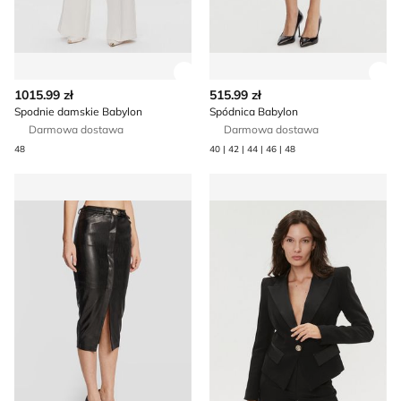
Zobacz szczegóły produktu
Zob
1015.99 zł
515.99 zł
Spodnie damskie Babylon
Spódnica Babylon
Darmowa dostawa
Darmowa dostawa
48
40 | 42 | 44 | 46 | 48
Spódnica na lato Babylon
Marynarka Babylon