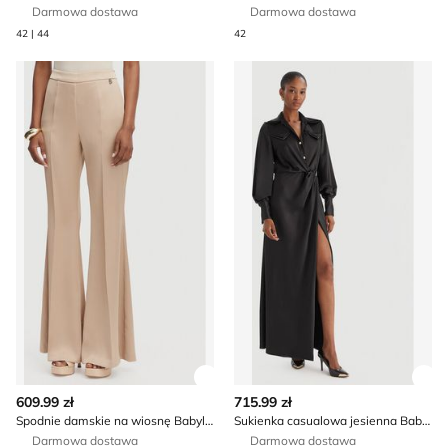
Darmowa dostawa
Darmowa dostawa
42 | 44
42
Spodnie damskie na wiosnę Babylon
Sukienka casualowa jesienn
Zobacz szczegóły produktu
Zob
609.99 zł
715.99 zł
Spodnie damskie na wiosnę Babylon
Sukienka casualowa jesienna Babylon
Darmowa dostawa
Darmowa dostawa