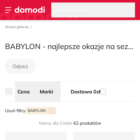
Wysz
Strona główna
Cena
Marki
Dostawa 0zł
Szukaj produktów...
Przełącz menu
Strona główna
BABYLON - najlepsze okazje na sezon lato 2026
Odzież
Cena
Marki
Dostawa 0zł
Usuń filtry
BABYLON
Mamy dla Ciebie
62 produktów
Sukienka elegancka Babylon
Babylon - Bluzka damska b