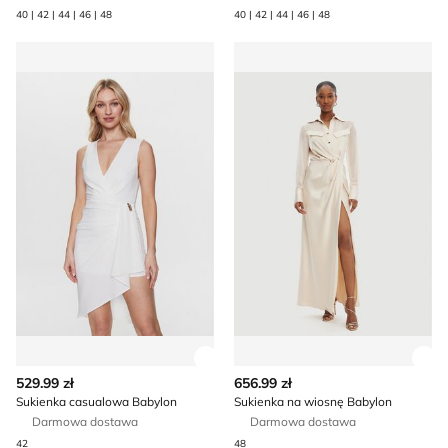
40 | 42 | 44 | 46 | 48
40 | 42 | 44 | 46 | 48
Sukienka casualowa Babylon
Sukienka na wiosnę Babylon
Zobacz szczegóły produktu
Zob
529.99 zł
656.99 zł
Sukienka casualowa Babylon
Sukienka na wiosnę Babylon
Darmowa dostawa
Darmowa dostawa
42
48