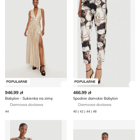
POPULARNE
POPULARNE
Zobacz szczegóły produktu
Zob
946.99 zł
466.99 zł
Babylon - Sukienka na zimę
Spodnie damskie Babylon
Darmowa dostawa
Darmowa dostawa
44
40 | 42 | 44 | 48
Sukienka na zimę Babylon
Sukienka na jesień Babylon