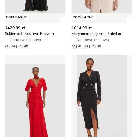
POPULARNE
POPULARNE
Zobacz szczegóły produktu
Zob
1420.99 zł
1014.99 zł
Sukienka trapezowa Babylon
Marynarka elegancki Babylon
Darmowa dostawa
Darmowa dostawa
42 | 44 | 46 | 48
40 | 42 | 44 | 46 | 48
Sukienka trapezowa Babylon
Sukienka Babylon