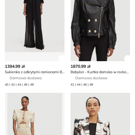
Zobacz szczegóły produktu
Zob
1394.99 zł
1870.99 zł
Sukienka z odkrytymi ramionami Babylon
Babylon - Kurtka damska w rockowym stylu
Darmowa dostawa
Darmowa dostawa
40 | 42 | 44 | 46 | 48
42 | 44 | 46 | 48
Babylon - Sukienka
Marynarka na wiosnę Babyl