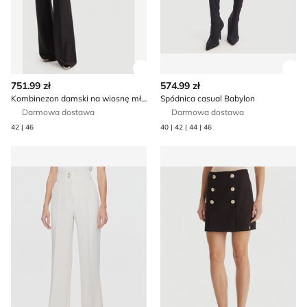
Zobacz szczegóły produktu
Zob
751.99 zł
574.99 zł
Kombinezon damski na wiosnę młodzieżowy Babylon
Spódnica casual Babylon
Darmowa dostawa
Darmowa dostawa
42 | 46
40 | 42 | 44 | 46
Spodnie damskie Babylon
Spódnica Babylon