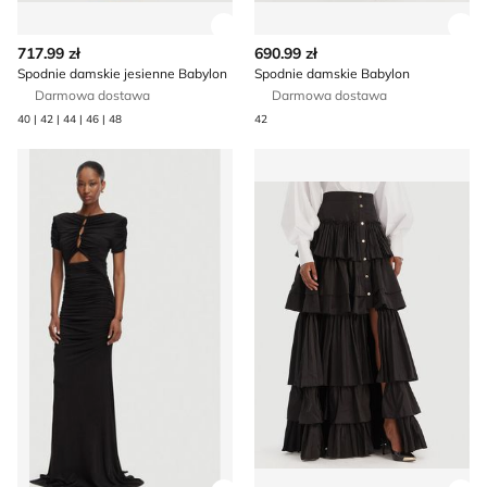
Zobacz szczegóły produktu
Zob
717.99 zł
690.99 zł
Spodnie damskie jesienne Babylon
Spodnie damskie Babylon
Darmowa dostawa
Darmowa dostawa
40 | 42 | 44 | 46 | 48
42
Sukienka na wiosnę na zimę Babylon
Spódnica Babylon