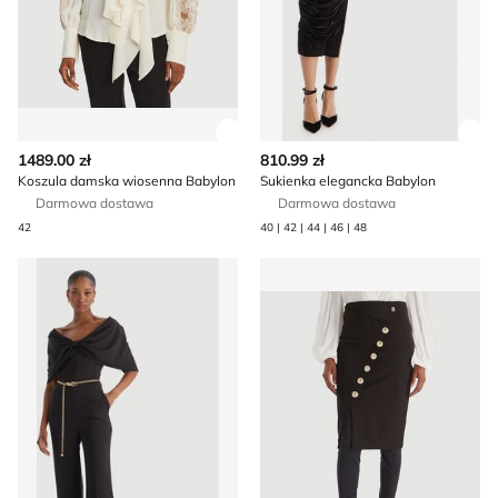
Zobacz szczegóły produktu
Zob
1489.00 zł
810.99 zł
Koszula damska wiosenna Babylon
Sukienka elegancka Babylon
Darmowa dostawa
Darmowa dostawa
42
40 | 42 | 44 | 46 | 48
Kombinezon damski na wiosnę młodzieżowy Babylon
Spódnica casual Babylon