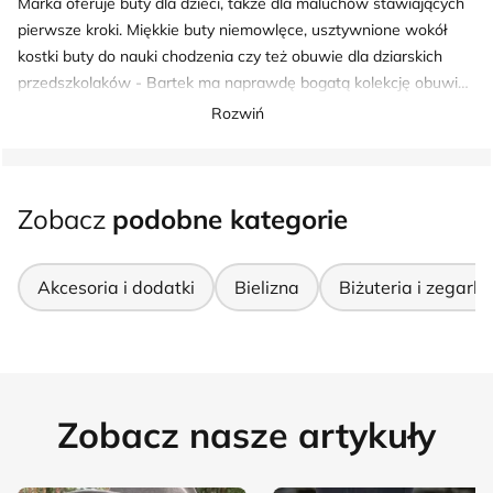
Marka oferuje buty dla dzieci, także dla maluchów stawiających
pierwsze kroki. Miękkie buty niemowlęce, usztywnione wokół
kostki buty do nauki chodzenia czy też obuwie dla dziarskich
przedszkolaków - Bartek ma naprawdę bogatą kolekcję obuwia
dla każdego dziecka. Marka stawia nie tylko na wygodę
Rozwiń
maluchów, ale zapewnia im jednocześnie modny wygląd,
oferując buty wykonane z materiałów wysokiej jakości.
Zobacz
podobne kategorie
Akcesoria i dodatki
Bielizna
Biżuteria i zegarki
Zobacz nasze artykuły