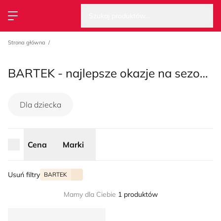
Wysz
Strona główna
Szukaj produktów...
Przełącz menu
Strona główna
BARTEK - najlepsze okazje na sezon lato 2026
Dla dziecka
Cena
Marki
Usuń filtry
BARTEK
Mamy dla Ciebie
1 produktów
BARTEK - Sandały dziecięce na lato