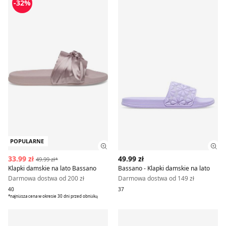
-32%
POPULARNE
Zobacz szczegóły produktu
Zob
33.99 zł
49.99 zł
49.99 zł*
Klapki damskie na lato Bassano
Bassano - Klapki damskie na lato
Darmowa dostwa od 200 zł
Darmowa dostwa od 149 zł
40
37
*najniższa cena w okresie 30 dni przed obniżką
Klapki damskie na lato Bassano
Sandały damskie Bassano