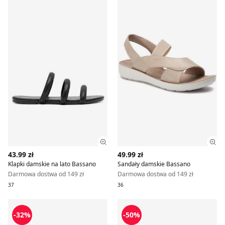
Zobacz szczegóły produktu
Zob
43.99 zł
49.99 zł
Klapki damskie na lato Bassano
Sandały damskie Bassano
Darmowa dostwa od 149 zł
Darmowa dostwa od 149 zł
37
36
Bassano - Klapki damskie na lato
Bassano - Balerinki wiosenn
-32%
-50%