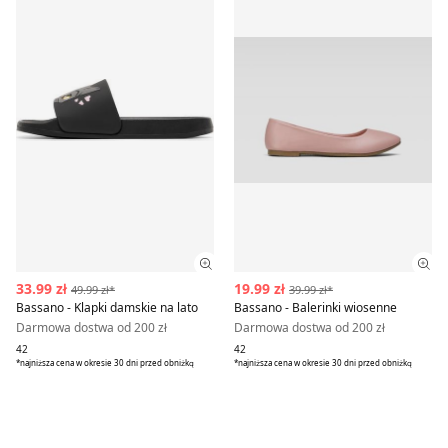
Zobacz szczegóły produktu
Zob
33.99 zł
19.99 zł
49.99 zł*
39.99 zł*
Bassano - Klapki damskie na lato
Bassano - Balerinki wiosenne
Darmowa dostwa od 200 zł
Darmowa dostwa od 200 zł
42
42
*najniższa cena w okresie 30 dni przed obniżką
*najniższa cena w okresie 30 dni przed obniżką