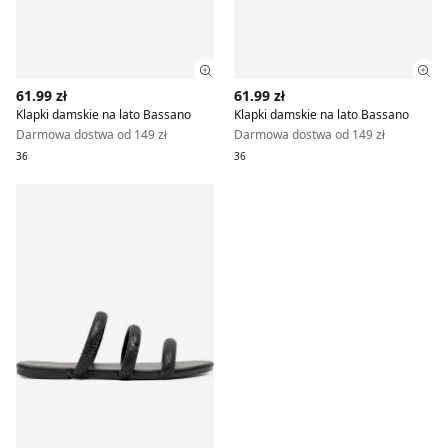
Zobacz szczegóły produktu
Zob
61.99 zł
61.99 zł
Klapki damskie na lato Bassano
Klapki damskie na lato Bassano
Darmowa dostwa od 149 zł
Darmowa dostwa od 149 zł
36
36
Klapki damskie letnie Bassano