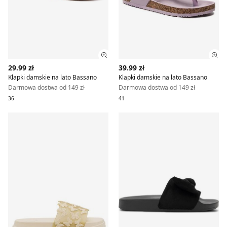
Zobacz szczegóły produktu
Zob
29.99 zł
39.99 zł
Klapki damskie na lato Bassano
Klapki damskie na lato Bassano
Darmowa dostwa od 149 zł
Darmowa dostwa od 149 zł
36
41
Klapki damskie na lato Bassano
Klapki damskie na lato Bass