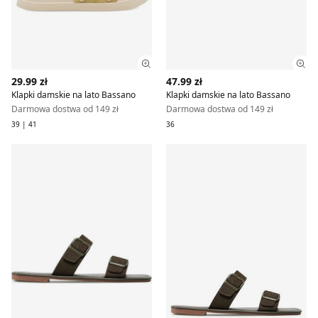
Zobacz szczegóły produktu
Zob
29.99 zł
47.99 zł
Klapki damskie na lato Bassano
Klapki damskie na lato Bassano
Darmowa dostwa od 149 zł
Darmowa dostwa od 149 zł
39 | 41
36
Klapki damskie na lato Bassano
Klapki damskie na lato Bass