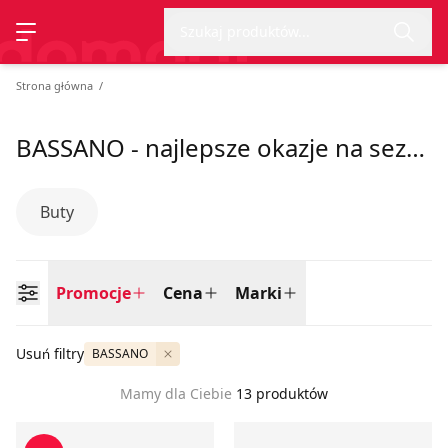
Wyszu
Strona główna
Promocje
Cena
Marki
Szukaj produktów...
Przełącz menu
Strona główna
BASSANO - najlepsze okazje na sezon lato 2026
Buty
Promocje
Cena
Marki
Usuń filtry
BASSANO
Mamy dla Ciebie
13 produktów
Klapki damskie na lato Bassano
Bassano - Klapki damskie na