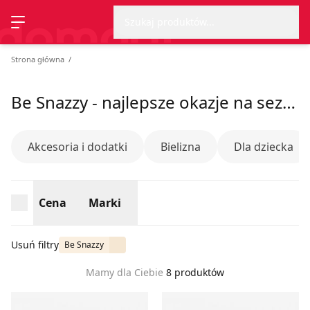
Wyszu
Strona główna
Cena
Marki
Szukaj produktów...
Przełącz menu
Strona główna
Be Snazzy - najlepsze okazje na sezon lato 2026
Akcesoria i dodatki
Bielizna
Dla dziecka
Cena
Marki
Usuń filtry
Be Snazzy
Mamy dla Ciebie
8 produktów
Rękawiczki be snazzy
Skarpetki damskie be snazz