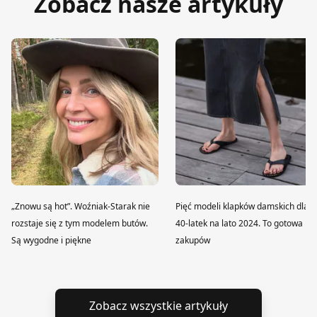
Zobacz nasze artykuły
„Znowu są hot”. Woźniak-Starak nie
Pięć modeli klapków damskich dla
rozstaje się z tym modelem butów.
40-latek na lato 2024. To gotowa lis
Są wygodne i piękne
zakupów
Zobacz wszystkie artykuły