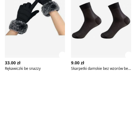
Zobacz szczegóły produktu
Zob
33.00 zł
9.00 zł
Rękawiczki be snazzy
Skarpetki damskie bez wzorów be snazzy