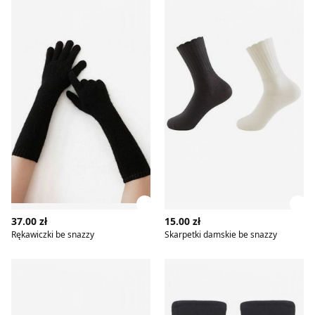
Zobacz szczegóły produktu
Zob
37.00 zł
15.00 zł
Rękawiczki be snazzy
Skarpetki damskie be snazzy
Skarpetki damskie w groszki be snazzy
Rękawiczki be snazzy