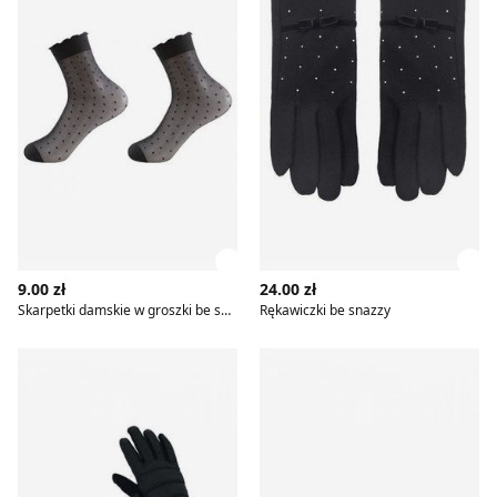
Zobacz szczegóły produktu
Zob
9.00 zł
24.00 zł
Skarpetki damskie w groszki be snazzy
Rękawiczki be snazzy
Rękawiczki be snazzy
Skarpetki damskie bez wzor