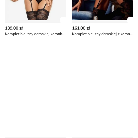
Zobacz szczegóły produktu
Zob
139.00 zł
161.00 zł
Komplet bielizny damskiej koronkowy Beauty Night
Komplet bielizny damskiej z koronką Beauty Night