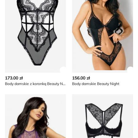
Zobacz szczegóły produktu
Zob
173.00 zł
156.00 zł
Body damskie z koronką Beauty Night
Body damskie Beauty Night
Body damskie z koronką Beauty Night
Komplet bielizny damskiej k