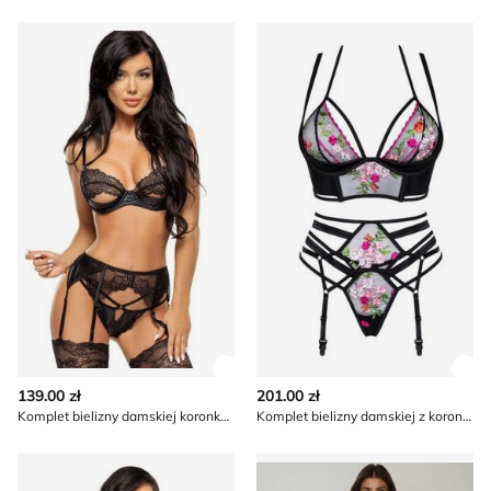
Komplet bielizny damskiej koronkowy Beauty Night
Komplet bielizny damskiej z
Zobacz szczegóły produktu
Zob
139.00 zł
201.00 zł
Komplet bielizny damskiej koronkowy Beauty Night
Komplet bielizny damskiej z koronką Beauty Night
Koszula nocna koronkowa Beauty Night
Piżama Beauty Night