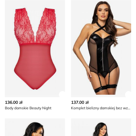
Body damskie Beauty Night
Komplet bielizny damskiej 
Zobacz szczegóły produktu
Zob
136.00 zł
137.00 zł
Body damskie Beauty Night
Komplet bielizny damskiej bez wzorów Beauty Night
Komplet bielizny damskiej elegancki Beauty Night
Piżama koronkowa Beauty N