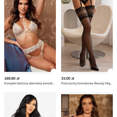
Zobacz szczegóły produktu
Zob
169.90 zł
33.00 zł
Komplet bielizny damskiej koronkowy Beauty Night
Pończochy koronkowe Beauty Night
Szlafrok damski elegancki z koronką Beauty Night
Komplet bielizny damskiej k