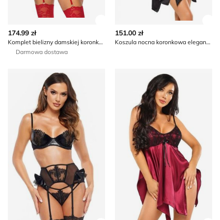
Zobacz szczegóły produktu
Zob
174.99 zł
151.00 zł
Komplet bielizny damskiej koronkowy Beauty Night
Koszula nocna koronkowa elegancka Beauty Night
Darmowa dostawa
Beauty Night - Komplet bielizny damskiej
Beauty Night - Koszula noc