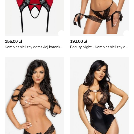
Zobacz szczegóły produktu
Zob
156.00 zł
192.00 zł
Komplet bielizny damskiej koronkowy Beauty Night
Beauty Night - Komplet bielizny damskiej koronkowy
Majtki damskie koronkowe klasyczne Beauty Night
Body damskie eleganckie Be