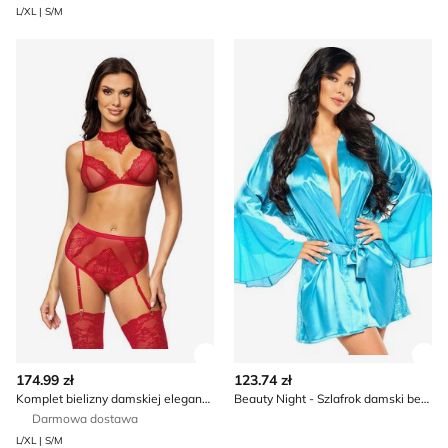
L/XL | S/M
Komplet bielizny damskiej elegancki Beauty Night
Beauty Night - Szlafrok da
Zobacz szczegóły produktu
Zob
174.99 zł
123.74 zł
Komplet bielizny damskiej elegancki Beauty Night
Beauty Night - Szlafrok damski bez wzorów
Darmowa dostawa
L/XL | S/M