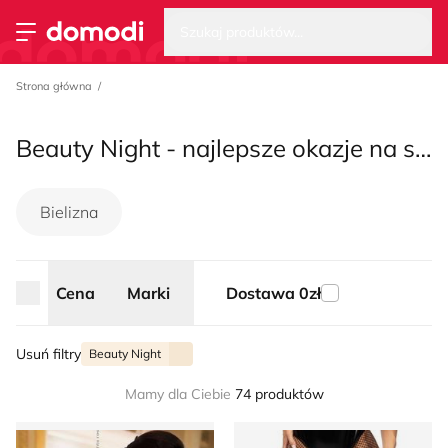
Wysz
Strona główna
Szukaj produktów...
Przełącz menu
Strona główna
Beauty Night - najlepsze okazje na sezon lato 2026
Bielizna
Cena
Marki
Dostawa 0zł
Usuń filtry
Beauty Night
Mamy dla Ciebie
74 produktów
Body damskie z koronką Beauty Night
Rajstopy Beauty Night