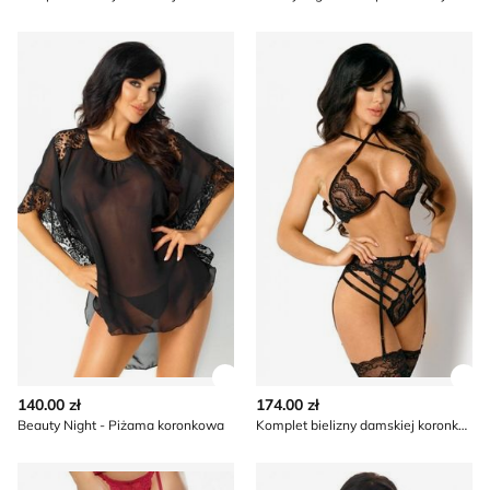
Beauty Night - Piżama koronkowa
Komplet bielizny damskiej k
Zobacz szczegóły produktu
Zob
140.00 zł
174.00 zł
Beauty Night - Piżama koronkowa
Komplet bielizny damskiej koronkowy Beauty Night
Beauty Night - Pończochy eleganckie
Komplet bielizny damskiej k