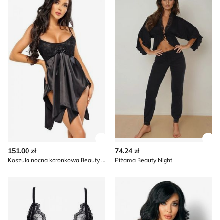
Zobacz szczegóły produktu
Zob
151.00 zł
74.24 zł
Koszula nocna koronkowa Beauty Night
Piżama Beauty Night
Body damskie z koronką Beauty Night
Body damskie Beauty Night