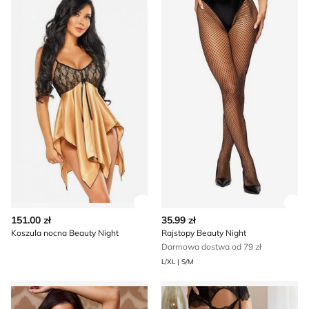
Zobacz szczegóły produktu
Zob
151.00 zł
35.99 zł
Koszula nocna Beauty Night
Rajstopy Beauty Night
Darmowa dostwa od 79 zł
L/XL | S/M
Komplet bielizny damskiej koronkowy Beauty Night
Pończochy koronkowe Beaut