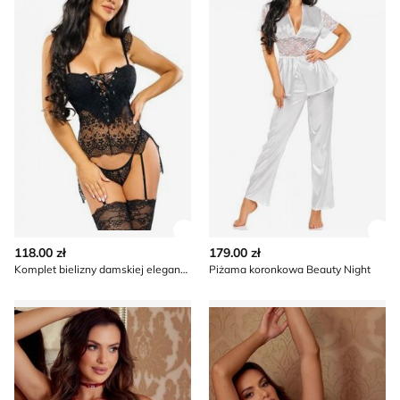
Zobacz szczegóły produktu
Zob
118.00 zł
179.00 zł
Komplet bielizny damskiej elegancki Beauty Night
Piżama koronkowa Beauty Night
Body damskie koronkowe Beauty Night
Komplet bielizny damskiej B