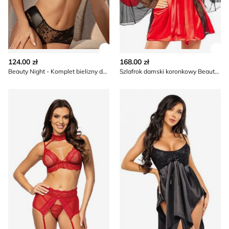
Zobacz szczegóły produktu
Zob
124.00 zł
168.00 zł
Beauty Night - Komplet bielizny damskiej elegancki z koronką
Szlafrok damski koronkowy Beauty Night
Komplet bielizny damskiej koronkowy Beauty Night
Koszula nocna koronkowa el