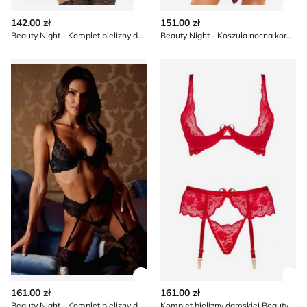
Zobacz szczegóły produktu
Zob
142.00 zł
151.00 zł
Beauty Night - Komplet bielizny damskiej
Beauty Night - Koszula nocna koronkowa
Beauty Night - Komplet bielizny damskiej koronkowy
Komplet bielizny damskiej B
Zobacz szczegóły produktu
Zob
161.00 zł
161.00 zł
Beauty Night - Komplet bielizny damskiej koronkowy
Komplet bielizny damskiej Beauty Night