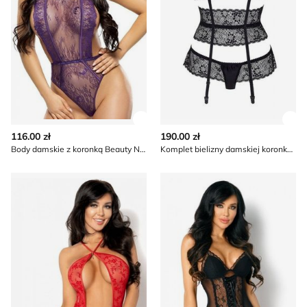
Zobacz szczegóły produktu
Zob
116.00 zł
190.00 zł
Body damskie z koronką Beauty Night
Komplet bielizny damskiej koronkowy Beauty Night
Body damskie koronkowe Beauty Night
Komplet bielizny damskiej k