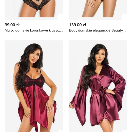
Zobacz szczegóły produktu
Zob
39.00 zł
139.00 zł
Majtki damskie koronkowe klasyczne Beauty Night
Body damskie eleganckie Beauty Night
Koszula nocna elegancka z koronką Beauty Night
Beauty Night - Szlafrok dam