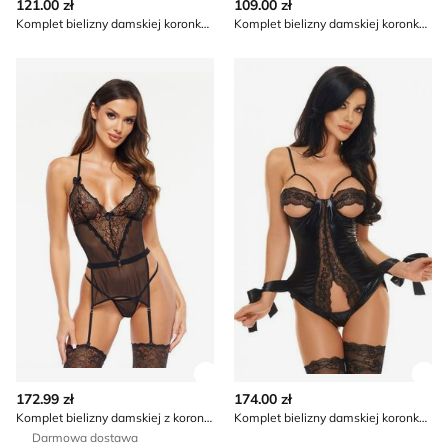
121.00 zł
109.00 zł
Komplet bielizny damskiej koronkowy Beauty Night
Komplet bielizny damskiej koronkowy Beauty Night
Komplet bielizny damskiej z koronką Beauty Night
Komplet bielizny damskiej k
Zobacz szczegóły produktu
Zob
172.99 zł
174.00 zł
Komplet bielizny damskiej z koronką Beauty Night
Komplet bielizny damskiej koronkowy Beauty Night
Darmowa dostawa