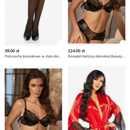
Zobacz szczegóły produktu
Zob
39.00 zł
124.00 zł
Pończochy koronkowe w stylu klasycznym Beauty Night
Komplet bielizny damskiej Beauty Night
Beauty Night - Komplet bielizny damskiej elegancki z kor
Szlafrok damski koronkowy 