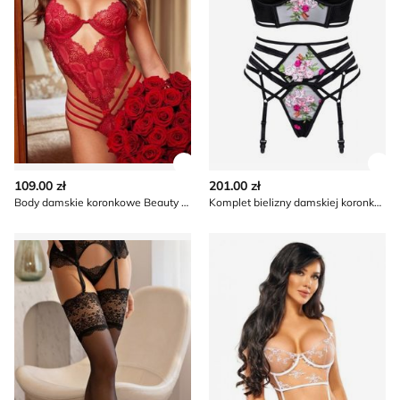
Zobacz szczegóły produktu
Zob
109.00 zł
201.00 zł
Body damskie koronkowe Beauty Night
Komplet bielizny damskiej koronkowy Beauty Night
Pończochy Beauty Night
Komplet bielizny damskiej k