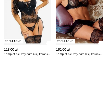
POPULARNE
POPULARNE
Zobacz szczegóły produktu
Zob
118.00 zł
162.00 zł
Komplet bielizny damskiej koronkowy Beauty Night
Komplet bielizny damskiej koronkowy Beauty Night