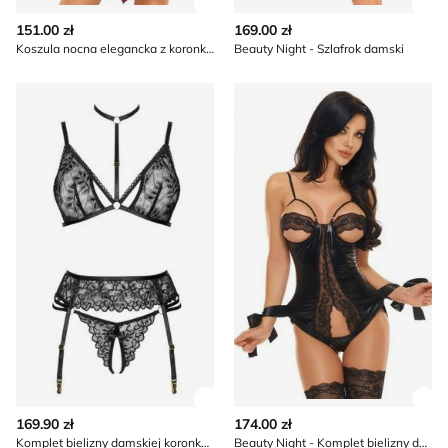
Zobacz szczegóły produktu
Zob
151.00 zł
169.00 zł
Koszula nocna elegancka z koronką Beauty Night
Beauty Night - Szlafrok damski
Komplet bielizny damskiej koronkowy Beauty Night
Beauty Night - Komplet biel
Zobacz szczegóły produktu
Zob
169.90 zł
174.00 zł
Komplet bielizny damskiej koronkowy Beauty Night
Beauty Night - Komplet bielizny damskiej koronkowy