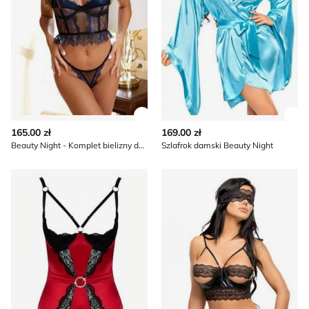
Zobacz szczegóły produktu
Zob
165.00 zł
169.00 zł
Beauty Night - Komplet bielizny damskiej koronkowy
Szlafrok damski Beauty Night
Komplet bielizny damskiej koronkowy Beauty Night
Beauty Night - Komplet biel