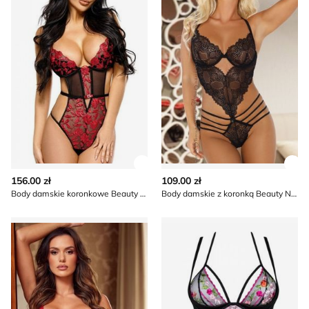
Zobacz szczegóły produktu
Zob
156.00 zł
109.00 zł
Body damskie koronkowe Beauty Night
Body damskie z koronką Beauty Night
Body damskie koronkowe Beauty Night
Komplet bielizny damskiej k