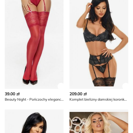
Zobacz szczegóły produktu
Zob
39.00 zł
209.00 zł
Beauty Night - Pończochy eleganckie
Komplet bielizny damskiej koronkowy Beauty Night
Body damskie koronkowe Beauty Night
Body damskie z koronką Bea