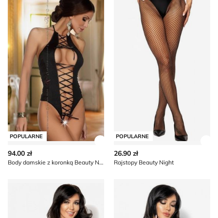
POPULARNE
POPULARNE
Zobacz szczegóły produktu
Zob
94.00 zł
26.90 zł
Body damskie z koronką Beauty Night
Rajstopy Beauty Night
Body damskie koronkowe Beauty Night
Body damskie koronkowe w g