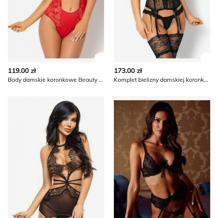
Zobacz szczegóły produktu
Zob
119.00 zł
173.00 zł
Body damskie koronkowe Beauty Night
Komplet bielizny damskiej koronkowy Beauty Night
Komplet bielizny damskiej koronkowy Beauty Night
Komplet bielizny damskiej z