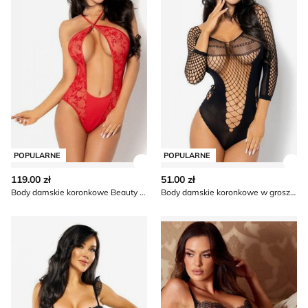
POPULARNE
POPULARNE
Zobacz szczegóły produktu
Zob
119.00 zł
51.00 zł
Body damskie koronkowe Beauty Night
Body damskie koronkowe w groszki Beauty Night
Komplet bielizny damskiej koronkowy Beauty Night
Komplet bielizny damskiej k