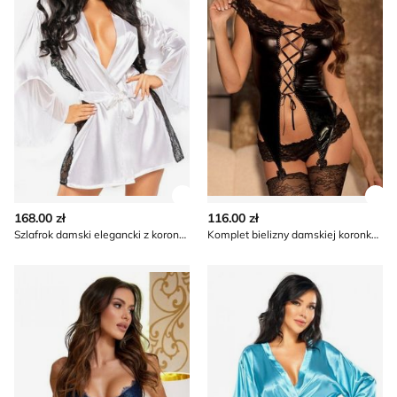
Zobacz szczegóły produktu
Zob
168.00 zł
116.00 zł
Szlafrok damski elegancki z koronką Beauty Night
Komplet bielizny damskiej koronkowy Beauty Night
Beauty Night - Komplet bielizny damskiej koronkowy
Szlafrok damski Beauty Nigh