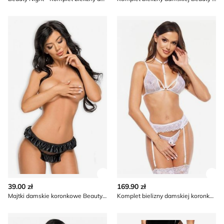
Majtki damskie koronkowe Beauty Night
Komplet bielizny damskiej k
Zobacz szczegóły produktu
Zob
39.00 zł
169.90 zł
Majtki damskie koronkowe Beauty Night
Komplet bielizny damskiej koronkowy Beauty Night
Koszula nocna Beauty Night
Rajstopy Beauty Night