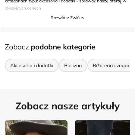
kategoriach typu: akcesoria i dodatki - sprawdź naszą ofertę w
okazyjnych cenach
Rozwiń
Zwiń
Zobacz
podobne kategorie
Akcesoria i dodatki
Bielizna
Biżuteria i zegarki
Zobacz nasze artykuły