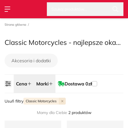
Wysz
Strona główna
Cena
Marki
Dostawa 0zł
Szukaj produktów...
Przełącz menu
Strona główna
Classic Motorcycles - najlepsze okazje na sezon lato 2026
Akcesoria i dodatki
Cena
Marki
Dostawa 0zł
Usuń filtry
Classic Motorcycles
Mamy dla Ciebie
2 produktów
Portfel męski Classic Motorcycles
Portfel męski Classic Motorc