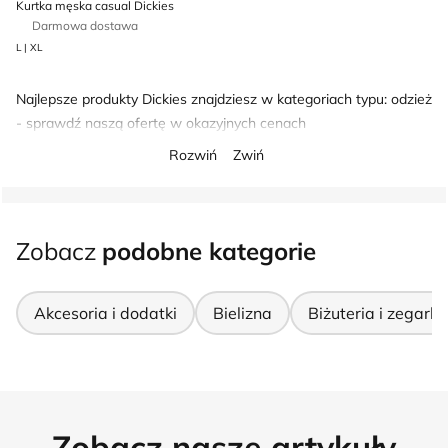
Kurtka męska casual Dickies
Darmowa dostawa
L | XL
Najlepsze produkty Dickies znajdziesz w kategoriach typu: odzież
- sprawdź naszą ofertę w okazyjnych cenach
Rozwiń
Zwiń
Zobacz
podobne kategorie
Akcesoria i dodatki
Bielizna
Biżuteria i zegarki
Zobacz nasze artykuły