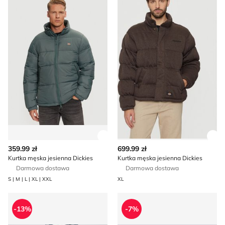
Zobacz szczegóły produktu
Zob
359.99 zł
699.99 zł
Kurtka męska jesienna Dickies
Kurtka męska jesienna Dickies
Darmowa dostawa
Darmowa dostawa
S | M | L | XL | XXL
XL
Spodenki męskie sportowe na lato Dickies
T-shirt męski Dickies
-13%
-7%