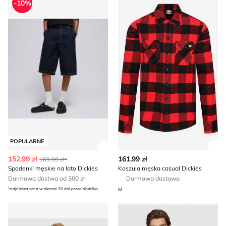
-10%
POPULARNE
Zobacz szczegóły produktu
Zob
152.99 zł
161.99 zł
169.99 zł*
Spodenki męskie na lato Dickies
Koszula męska casual Dickies
Darmowa dostwa od 300 zł
Darmowa dostawa
*najniższa cena w okresie 30 dni przed obniżką
M
Kurtka męska jesienna Dickies
Kurtka męska jesienna Dicki