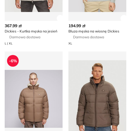
Zobacz szczegóły produktu
Zob
367.99 zł
194.99 zł
Dickies - Kurtka męska na jesień
Bluza męska na wiosnę Dickies
Darmowa dostawa
Darmowa dostawa
L | XL
XL
Kurtka męska Dickies
Kurtka męska na wiosnę jesi
-6%