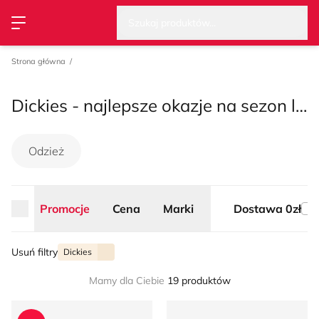
Wysz
Strona główna
Promocje
Cena
Marki
Dostawa 0zł
Szukaj produktów...
Przełącz menu
Strona główna
Dickies - najlepsze okazje na sezon lato 2026
Odzież
Promocje
Cena
Marki
Dostawa 0zł
Usuń filtry
Dickies
Mamy dla Ciebie
19 produktów
Spodenki męskie na lato Dickies
Koszula męska casual Dickie