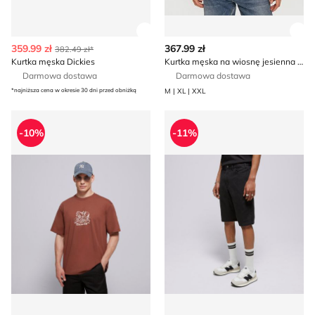
Zobacz szczegóły produktu
Zob
359.99 zł
367.99 zł
382.49 zł*
Kurtka męska Dickies
Kurtka męska na wiosnę jesienna Dickies
Darmowa dostawa
Darmowa dostawa
*najniższa cena w okresie 30 dni przed obniżką
M | XL | XXL
T-shirt męski Dickies
Spodenki męskie letnie Dicki
-10%
-11%