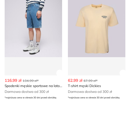
Zobacz szczegóły produktu
Zob
116.99 zł
62.99 zł
134.99 zł*
67.99 zł*
Spodenki męskie sportowe na lato Dickies
T-shirt męski Dickies
Darmowa dostwa od 300 zł
Darmowa dostwa od 300 zł
*najniższa cena w okresie 30 dni przed obniżką
*najniższa cena w okresie 30 dni przed obniżką