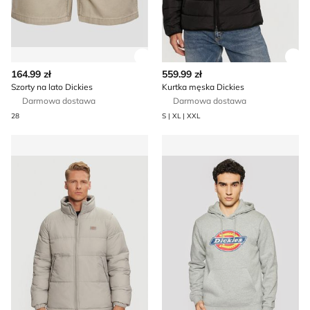
Zobacz szczegóły produktu
Zob
164.99 zł
559.99 zł
Szorty na lato Dickies
Kurtka męska Dickies
Darmowa dostawa
Darmowa dostawa
28
S | XL | XXL
Dickies - Kurtka męska na jesień
Bluza męska na wiosnę Dick