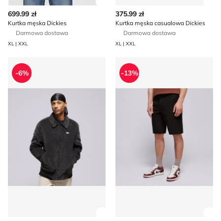
Zobacz szczegóły produktu
Zob
699.99 zł
375.99 zł
Kurtka męska Dickies
Kurtka męska casualowa Dickies
Darmowa dostawa
Darmowa dostawa
XL | XXL
XL | XXL
Kurtka męska na wiosnę Dickies
Spodenki męskie letnie Dicki
-6%
-13%
Zobacz szczegóły produktu
Zob