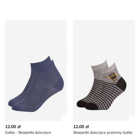
Gatta - Skarpetki dziecięce
Skarpetki dziecięce jesienny
Zobacz szczegóły produktu
Zob
12.00 zł
12.00 zł
Gatta - Skarpetki dziecięce
Skarpetki dziecięce jesienny Gatta