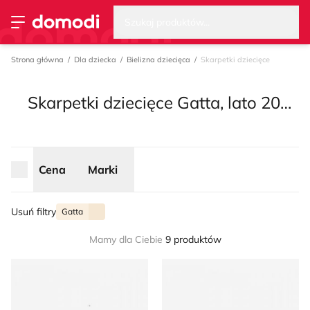
Wysz
Strona główna
Cena
Marki
Szukaj produktów...
Przełącz menu
Strona główna
Dla dziecka
Bielizna dziecięca
Skarpetki dziecięce
Skarpetki dziecięce Gatta, lato 2026
Cena
Marki
Usuń filtry
Gatta
Mamy dla Ciebie
9 produktów
Skarpetki dziecięce jesienny Gatta
Skarpetki dziecięce Gatta