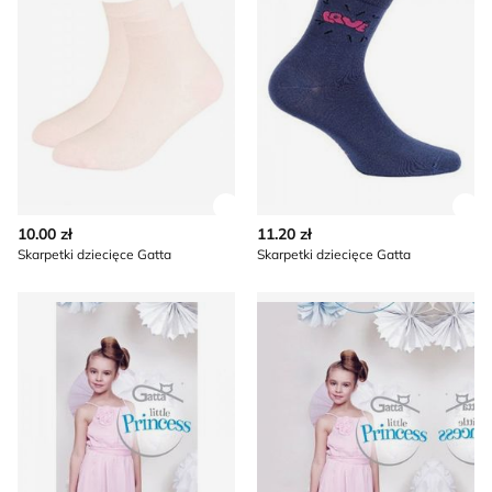
Zobacz szczegóły produktu
Zob
10.00 zł
11.20 zł
Skarpetki dziecięce Gatta
Skarpetki dziecięce Gatta
Skarpetki dziecięce Gatta
Skarpetki dziecięce Gatta