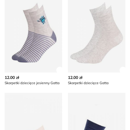
Zobacz szczegóły produktu
Zob
12.00 zł
12.00 zł
Skarpetki dziecięce jesienny Gatta
Skarpetki dziecięce Gatta
Skarpetki dziecięce Gatta
Skarpetki dziecięce Gatta