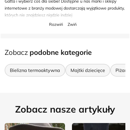
Gatta i wybierz coś dla siebie! Dostępne u nas marki i sklepy
internetowe z branży modowej dostarczają wyjątkowe produkty,
których nie znajdziesz nigdzie indziej
Rozwiń
Zwiń
Zobacz
podobne kategorie
Bielizna termoaktywna
Majtki dziecięce
Piżamy
Zobacz nasze artykuły