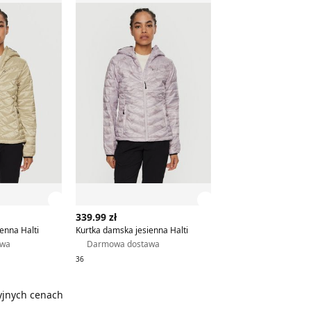
 produktu
Zobacz szczegóły produktu
Zobacz szczegóły p
339.99 zł
enna Halti
Kurtka damska jesienna Halti
awa
Darmowa dostawa
36
zyjnych cenach