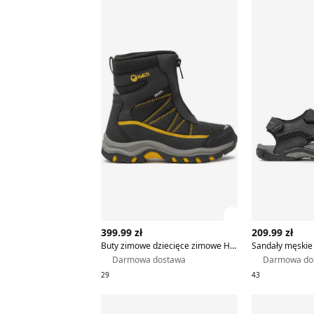
Buty zimowe dziecięce zimowe Halti
Sandały męs
Zobacz szczegó
399.99 zł
209.99 zł
Buty zimowe dziecięce zimowe Halti
Sandały męskie 
Darmowa dostawa
Darmowa do
29
43
Kurtka męska na zimę Halti
Buty trekki