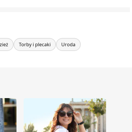
zież
Torby i plecaki
Uroda