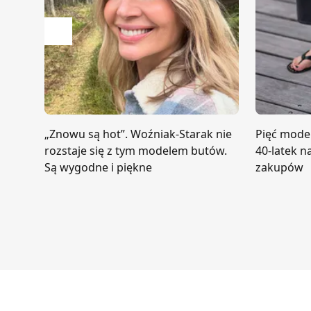
Przesuń w lewo
„Znowu są hot”. Woźniak-Starak nie
Pięć mode
rozstaje się z tym modelem butów.
40-latek n
Są wygodne i piękne
zakupów