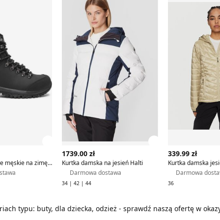
ły produktu
Zobacz szczegóły produktu
Zobacz szczegóły
1739.00 zł
339.99 zł
Buty trekkingowe męskie na zimę Halti
Kurtka damska na jesień Halti
Kurtka damska jesi
stawa
Darmowa dostawa
Darmowa dost
34 | 42 | 44
36
riach typu: buty, dla dziecka, odzież - sprawdź naszą ofertę w oka