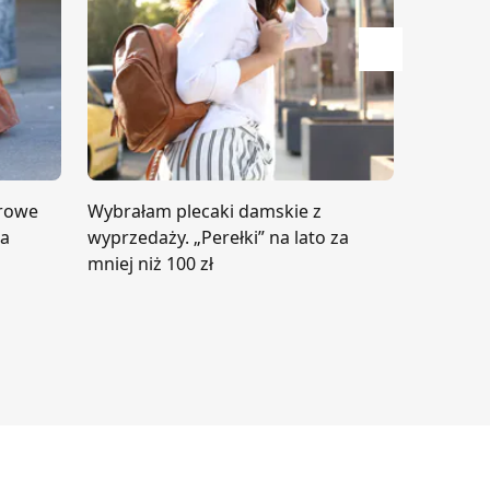
Przesuń w p
orowe
Wybrałam plecaki damskie z
Kupuję 
na
wyprzedaży. „Perełki” na lato za
z wyprze
mniej niż 100 zł
kilka s