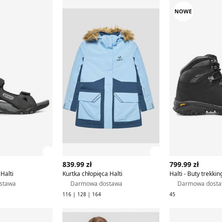
kie Halti
Kurtka chłopięca Halti
Halti - Buty 
NOWE
ły produktu
Zobacz szczegóły produktu
Zobacz szczegóły
839.99 zł
799.99 zł
Halti
Kurtka chłopięca Halti
stawa
Darmowa dostawa
Darmowa dost
116 | 128 | 164
45
ngowe męskie na zimę Halti
Kurtka damska na jesień Halti
Kurtka damska