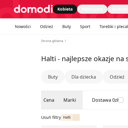
Strona główna
Cena
Marki
Dostawa 0zł
Kobieta
Mężczyzna
Dziecko
Nawgiacja kategorii
Nowości
Odzież
Buty
Sport
Torebki i pleca
Strona główna
Halti - najlepsze okazje na
Buty
Dla dziecka
Odzież
Cena
Marki
Dostawa 0zł
Usuń filtry
Halti