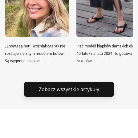
„Znowu są hot”. Woźniak-Starak nie
Pięć modeli klapków damskich dla
rozstaje się z tym modelem butów.
40-latek na lato 2024. To gotowa lis
Są wygodne i piękne
zakupów
Zobacz wszystkie artykuły