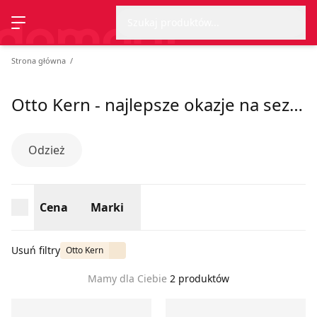
Wyszu
Strona główna
Cena
Marki
Szukaj produktów...
Przełącz menu
Strona główna
Otto Kern - najlepsze okazje na sezon lato 2026
Odzież
Cena
Marki
Usuń filtry
Otto Kern
Mamy dla Ciebie
2 produktów
Otto Kern - T-shirt męski
T-shirt męski Otto Kern