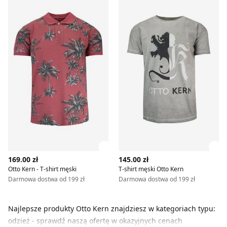
Zobacz szczegóły produktu
Zob
169.00 zł
145.00 zł
Otto Kern - T-shirt męski
T-shirt męski Otto Kern
Darmowa dostwa od 199 zł
Darmowa dostwa od 199 zł
Najlepsze produkty Otto Kern znajdziesz w kategoriach typu:
odzież - sprawdź naszą ofertę w okazyjnych cenach