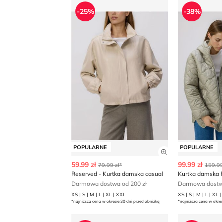
Reserved - Kurtka damska casual
Kurtka dam
-25%
-38%
POPULARNE
POPULARNE
Zobacz szczegó
59.99 zł
99.99 zł
79.99 zł*
159.99
Reserved - Kurtka damska casual
Kurtka damska 
Darmowa dostwa od 200 zł
Darmowa dostwa
XS | S | M | L | XL | XXL
XS | S | M | L | XL 
*najniższa cena w okresie 30 dni przed obniżką
*najniższa cena w okre
Reserved - Kurtka damska casual
Kurtka dam