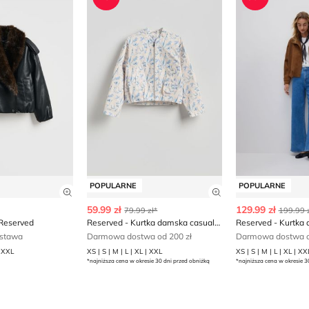
POPULARNE
POPULARNE
ły produktu
Zobacz szczegóły produktu
Zobacz szczegóły
59.99 zł
129.99 zł
79.99 zł*
199.99 z
Reserved
Reserved - Kurtka damska casual na jesień
stawa
Darmowa dostwa od 200 zł
Darmowa dostwa o
| XXL
XS | S | M | L | XL | XXL
XS | S | M | L | XL | XX
*najniższa cena w okresie 30 dni przed obniżką
*najniższa cena w okresie 3