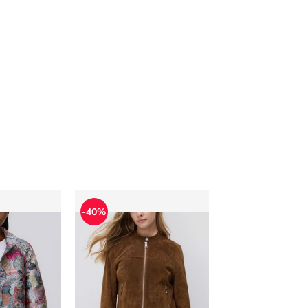
 jesienna Reserved
Kurtka damska Reserved
-40%