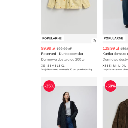
POPULARNE
POPULARNE
Zobacz szczegó
99.99 zł
129.99 zł
199.99 zł*
159.
Reserved - Kurtka damska
Kurtka damska 
Darmowa dostwa od 200 zł
Darmowa dostwa
XS | S | M | L | XL
XS | S | M | L | XL
*najniższa cena w okresie 30 dni przed obniżką
*najniższa cena w okre
Kurtka damska casual Reserved
Reserved - 
-35%
-50%