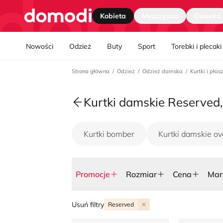
Strona główna
Kobieta
Mężczyzna
Dziecko
Nawgiacja kategorii
Nowości
Odzież
Buty
Sport
Torebki i plecaki
Strona główna
Odzież
Odzież damska
Kurtki i pła
Kurtki damskie Reserved,
Kurtki bomber
Kurtki damskie ov
Promocje
Rozmiar
Cena
Mar
Usuń filtry
Reserved