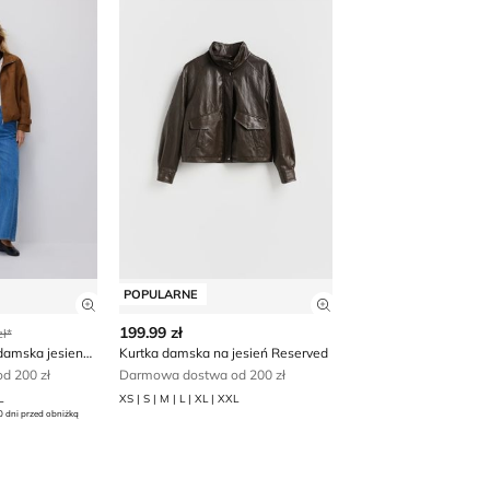
POPULARNE
 produktu
Zobacz szczegóły produktu
Zobacz szczegóły p
199.99 zł
ł*
Reserved - Kurtka damska jesienna
Kurtka damska na jesień Reserved
d 200 zł
Darmowa dostwa od 200 zł
L
XS | S | M | L | XL | XXL
0 dni przed obniżką