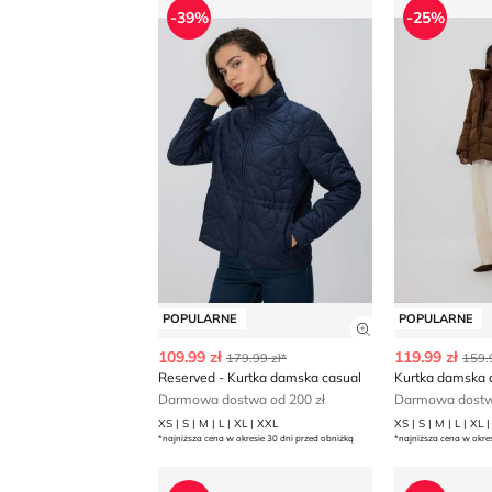
-39%
-25%
POPULARNE
POPULARNE
Zobacz szczegó
109.99 zł
119.99 zł
179.99 zł*
159.
Reserved - Kurtka damska casual
Darmowa dostwa od 200 zł
Darmowa dostwa
XS | S | M | L | XL | XXL
XS | S | M | L | XL 
*najniższa cena w okresie 30 dni przed obniżką
*najniższa cena w okre
Kurtka damska Reserved
Kurtka dam