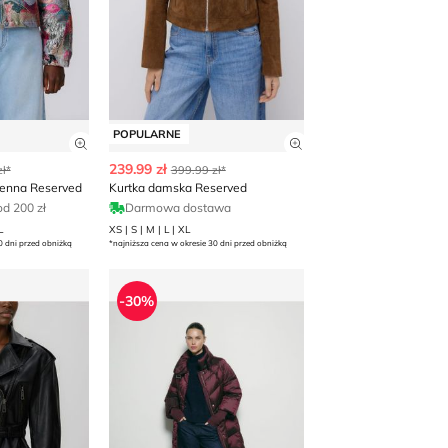
POPULARNE
 produktu
Zobacz szczegóły produktu
Zobacz szczegóły p
239.99 zł
ł*
399.99 zł*
ienna Reserved
Kurtka damska Reserved
d 200 zł
Darmowa dostawa
L
XS | S | M | L | XL
0 dni przed obniżką
*najniższa cena w okresie 30 dni przed obniżką
urtka damska rockowa
Kurtka damska jesienna Reserved
-30%