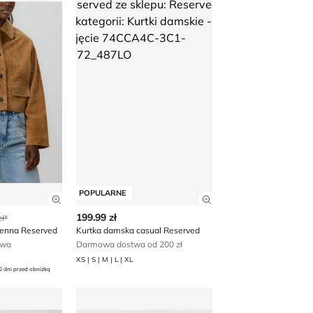
POPULARNE
 produktu
Zobacz szczegóły produktu
Zobacz szczegóły p
199.99 zł
ł*
ienna Reserved
Kurtka damska casual Reserved
awa
Darmowa dostwa od 200 zł
XS | S | M | L | XL
0 dni przed obniżką
rtka damska jesienna
Kurtka damska na jesień Reserved