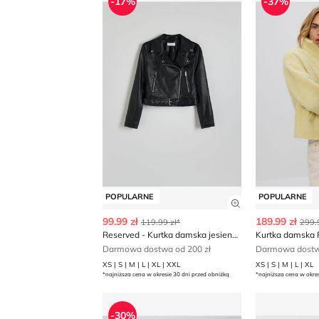
-17%
-37%
POPULARNE
POPULARNE
Zobacz szczegó
99.99 zł
189.99 zł
119.99 zł*
299.
Reserved - Kurtka damska jesienna
Kurtka damska 
Darmowa dostwa od 200 zł
Darmowa dostwa
XS | S | M | L | XL | XXL
XS | S | M | L | XL
*najniższa cena w okresie 30 dni przed obniżką
*najniższa cena w okre
Kurtka damska Reserved
Kurtka dam
-30%