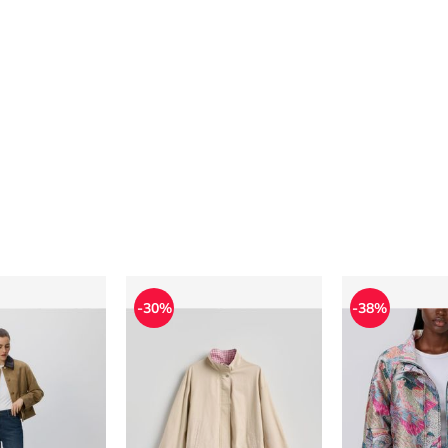
ska casual Reserved
Reserved - Kurtka damska na wiosnę
Kurtka damska
-30%
-38%