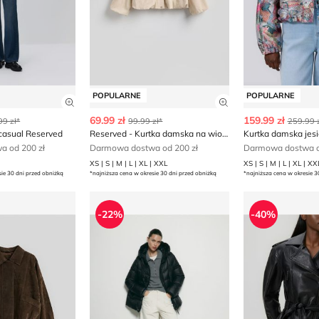
POPULARNE
POPULARNE
ły produktu
Zobacz szczegóły produktu
Zobacz szczegóły
69.99 zł
159.99 zł
99 zł*
99.99 zł*
259.99 z
casual Reserved
Reserved - Kurtka damska na wiosnę
Kurtka damska jes
 od 200 zł
Darmowa dostwa od 200 zł
Darmowa dostwa o
XS | S | M | L | XL | XXL
XS | S | M | L | XL | XX
sie 30 dni przed obniżką
*najniższa cena w okresie 30 dni przed obniżką
*najniższa cena w okresie 3
Kurtka damska jesienna
Kurtka damska Reserved
Reserved - K
-22%
-40%