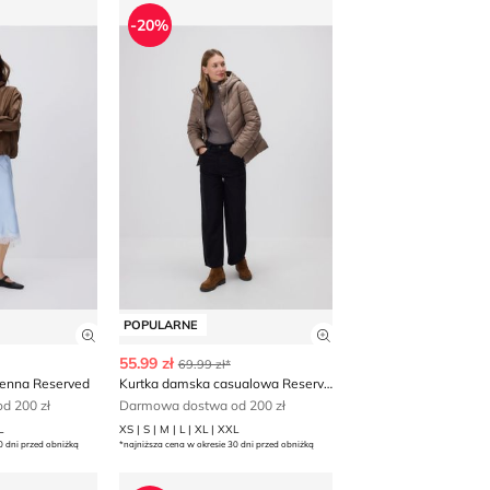
 jesienna Reserved
Kurtka damska casualowa Reserved
-20%
POPULARNE
 produktu
Zobacz szczegóły produktu
Zobacz szczegóły p
55.99 zł
69.99 zł*
ienna Reserved
Kurtka damska casualowa Reserved
d 200 zł
Darmowa dostwa od 200 zł
L
XS | S | M | L | XL | XXL
0 dni przed obniżką
*najniższa cena w okresie 30 dni przed obniżką
rtka damska jesienna
Reserved - Kurtka damska na wiosnę