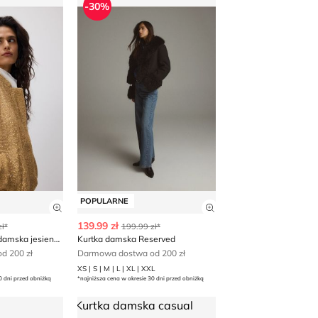
-30%
POPULARNE
 produktu
Zobacz szczegóły produktu
Zobacz szczegóły p
139.99 zł
ł*
199.99 zł*
Reserved - Kurtka damska jesienna
Kurtka damska Reserved
d 200 zł
Darmowa dostwa od 200 zł
XS | S | M | L | XL | XXL
0 dni przed obniżką
*najniższa cena w okresie 30 dni przed obniżką
 jesienna Reserved
Kurtka damska casual Reserved