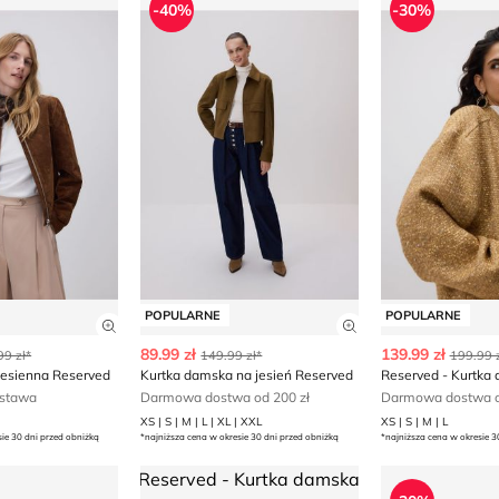
-40%
-30%
POPULARNE
POPULARNE
ły produktu
Zobacz szczegóły produktu
Zobacz szczegóły
89.99 zł
139.99 zł
99 zł*
149.99 zł*
199.99 z
jesienna Reserved
Kurtka damska na jesień Reserved
stawa
Darmowa dostwa od 200 zł
Darmowa dostwa o
XS | S | M | L | XL | XXL
XS | S | M | L
sie 30 dni przed obniżką
*najniższa cena w okresie 30 dni przed obniżką
*najniższa cena w okresie 3
ska Reserved
Reserved - Kurtka damska casual
Kurtka damska