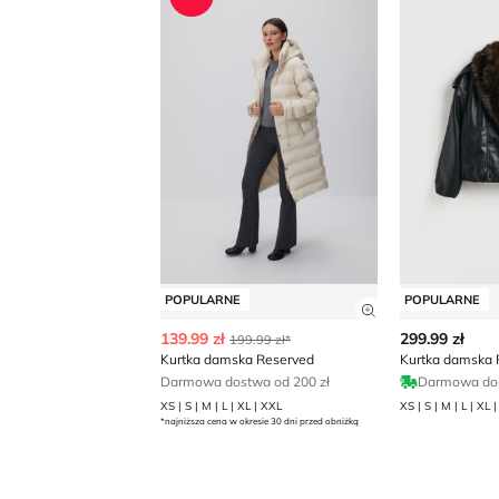
POPULARNE
POPULARNE
Zobacz szczegó
139.99 zł
299.99 zł
199.99 zł*
Kurtka damska Reserved
Kurtka damska 
Darmowa dostwa od 200 zł
Darmowa do
XS | S | M | L | XL | XXL
XS | S | M | L | XL 
*najniższa cena w okresie 30 dni przed obniżką