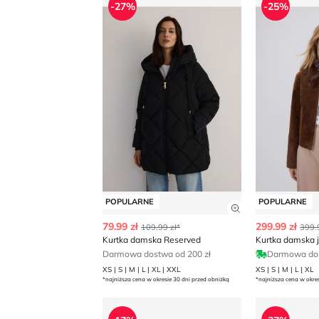
-27%
-25%
POPULARNE
POPULARNE
Zobacz szczegó
79.99 zł
299.99 zł
109.99 zł*
399.
Kurtka damska Reserved
Kurtka damska 
Darmowa dostwa od 200 zł
Darmowa do
XS | S | M | L | XL | XXL
XS | S | M | L | XL
*najniższa cena w okresie 30 dni przed obniżką
*najniższa cena w okre
Reserved - Kurtka damska jesienna
Kurtka dam