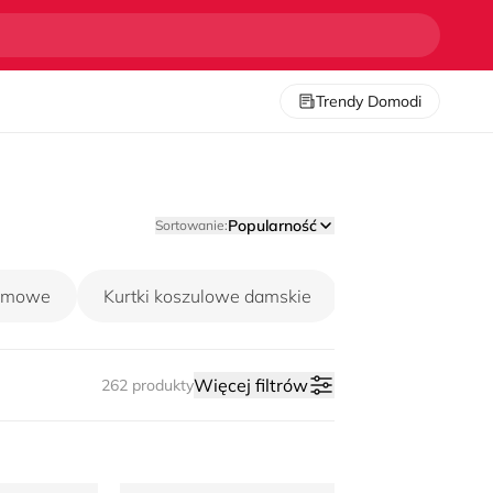
Trendy Domodi
Popularność
Sortowanie:
zimowe
Kurtki koszulowe damskie
Kurtki pikowane
Więcej filtrów
262 produkty