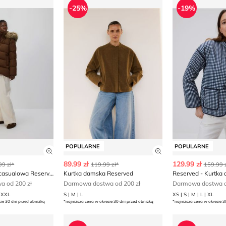
-25%
-19%
POPULARNE
POPULARNE
ły produktu
Zobacz szczegóły produktu
Zobacz szczegóły
89.99 zł
129.99 zł
99 zł*
119.99 zł*
159.99 z
Kurtka damska casualowa Reserved
Kurtka damska Reserved
 od 200 zł
Darmowa dostwa od 200 zł
Darmowa dostwa o
| XXL
S | M | L
XS | S | M | L | XL
sie 30 dni przed obniżką
*najniższa cena w okresie 30 dni przed obniżką
*najniższa cena w okresie 3
ska jesienna Reserved
Kurtka damska na jesień Reserved
Reserved - Ku