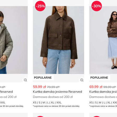
ska Reserved
Kurtka damska jesienna Reserved
Kurtka damska
-25%
-30%
POPULARNE
POPULARNE
ły produktu
Zobacz szczegóły produktu
Zobacz szczegóły
59.99 zł
69.99 zł
 zł*
79.99 zł*
99.99 zł*
Reserved
Kurtka damska jesienna Reserved
Kurtka damska jes
 od 200 zł
Darmowa dostwa od 200 zł
Darmowa dostwa o
| XXL
XS | S | M | L | XL | XXL
XS | S | M | L | XL | XX
sie 30 dni przed obniżką
*najniższa cena w okresie 30 dni przed obniżką
*najniższa cena w okresie 3
ska casualowa Reserved
Kurtka damska Reserved
Reserved - Ku