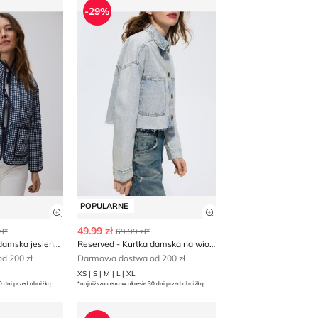
-29%
POPULARNE
 produktu
Zobacz szczegóły produktu
Zobacz szczegóły p
49.99 zł
ł*
69.99 zł*
Reserved - Kurtka damska jesienna
Reserved - Kurtka damska na wiosnę
d 200 zł
Darmowa dostwa od 200 zł
XS | S | M | L | XL
0 dni przed obniżką
*najniższa cena w okresie 30 dni przed obniżką
rtka damska jesienna
Kurtka damska Reserved