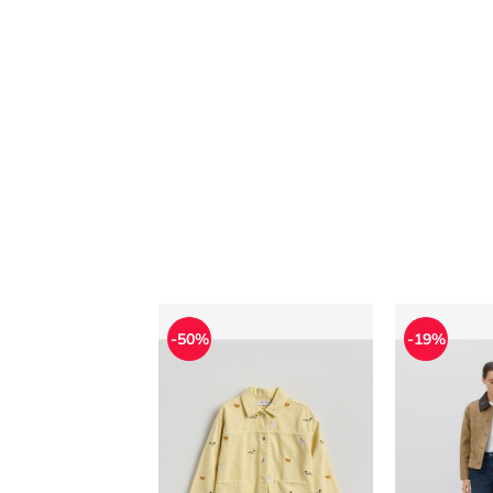
Reserved - Kurtka damska
Kurtka dam
-50%
-19%