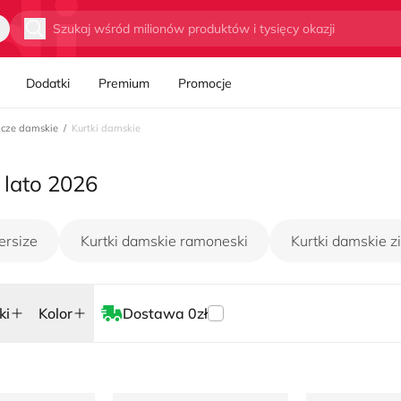
Wyszukaj
Dodatki
Premium
Promocje
szcze damskie
Kurtki damskie
 lato 2026
ersize
Kurtki damskie ramoneski
Kurtki damskie 
ki
Kolor
Dostawa 0zł