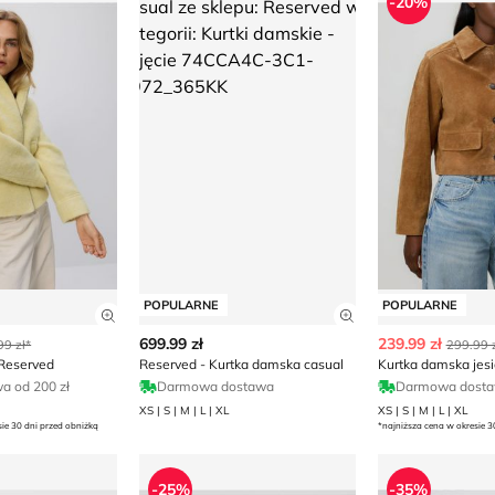
-20%
POPULARNE
POPULARNE
ły produktu
Zobacz szczegóły produktu
Zobacz szczegóły
699.99 zł
239.99 zł
99 zł*
299.99 z
Reserved
Reserved - Kurtka damska casual
Kurtka damska jes
 od 200 zł
Darmowa dostawa
Darmowa dost
XS | S | M | L | XL
XS | S | M | L | XL
sie 30 dni przed obniżką
*najniższa cena w okresie 3
ska Reserved
Reserved - Kurtka damska casual na jesień
Reserved - Ku
-25%
-35%