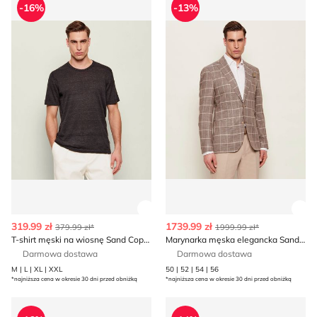
-16%
-13%
Zobacz szczegóły produktu
Zob
319.99 zł
1739.99 zł
379.99 zł*
1999.99 zł*
T-shirt męski na wiosnę Sand Copenhagen
Marynarka męska elegancka Sand Copenhagen
Darmowa dostawa
Darmowa dostawa
M | L | XL | XXL
50 | 52 | 54 | 56
*najniższa cena w okresie 30 dni przed obniżką
*najniższa cena w okresie 30 dni przed obniżką
Koszula męska na wiosnę z klasycznym kołnierzykiem S
T-shirt męski casualowy Sa