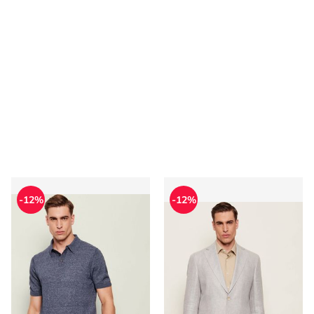
T-shirt męski Sand Copenhagen
Marynarka męska Sand Cop
-12%
-12%