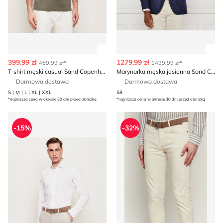
Zobacz szczegóły produktu
Zob
399.99 zł
1279.99 zł
469.99 zł*
1499.99 zł*
T-shirt męski casual Sand Copenhagen
Marynarka męska jesienna Sand Copenhagen
Darmowa dostawa
Darmowa dostawa
S | M | L | XL | XXL
58
*najniższa cena w okresie 30 dni przed obniżką
*najniższa cena w okresie 30 dni przed obniżką
Sand Copenhagen - Koszula męska letnia elegancka
Spodnie męskie Sand Copen
-15%
-32%