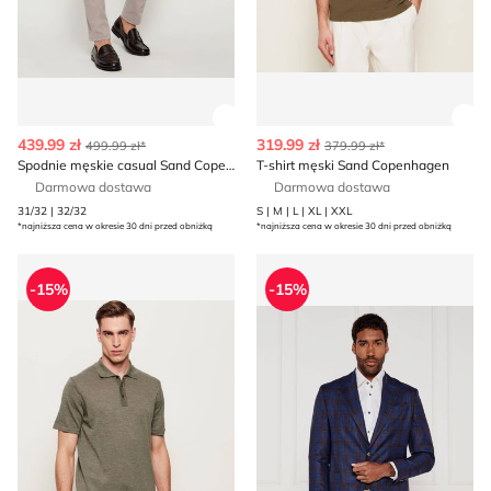
Zobacz szczegóły produktu
Zob
439.99 zł
319.99 zł
499.99 zł*
379.99 zł*
Spodnie męskie casual Sand Copenhagen
T-shirt męski Sand Copenhagen
Darmowa dostawa
Darmowa dostawa
31/32 | 32/32
S | M | L | XL | XXL
*najniższa cena w okresie 30 dni przed obniżką
*najniższa cena w okresie 30 dni przed obniżką
T-shirt męski casual Sand Copenhagen
Marynarka męska jesienna 
-15%
-15%