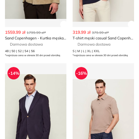
Zobacz szczegóły produktu
Zob
1559.99 zł
319.99 zł
1799.99 zł*
379.99 zł*
Sand Copenhagen - Kurtka męska jesienna
T-shirt męski casual Sand Copenhagen
Darmowa dostawa
Darmowa dostawa
48 | 50 | 52 | 54 | 56
S | M | L | XL | XXL
*najniższa cena w okresie 30 dni przed obniżką
*najniższa cena w okresie 30 dni przed obniżką
Sand Copenhagen - Marynarka męska
T-shirt męski letni Sand Co
-14%
-16%