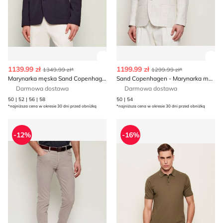
Zobacz szczegóły produktu
Zob
1139.99 zł
1199.99 zł
1349.99 zł*
1299.99 zł*
Marynarka męska Sand Copenhagen
Sand Copenhagen - Marynarka męska elegancka
Darmowa dostawa
Darmowa dostawa
50 | 52 | 56 | 58
50 | 54
*najniższa cena w okresie 30 dni przed obniżką
*najniższa cena w okresie 30 dni przed obniżką
Spodnie męskie casual Sand Copenhagen
T-shirt męski Sand Copenha
-12%
-16%