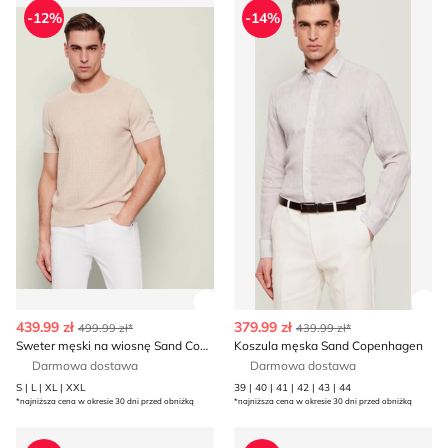
-12%
-14%
Zobacz szczegóły produktu
Zob
439.99 zł
379.99 zł
499.99 zł*
439.99 zł*
Sweter męski na wiosnę Sand Copenhagen
Koszula męska Sand Copenhagen
Darmowa dostawa
Darmowa dostawa
S | L | XL | XXL
39 | 40 | 41 | 42 | 43 | 44
*najniższa cena w okresie 30 dni przed obniżką
*najniższa cena w okresie 30 dni przed obniżką
T-shirt męski na wiosnę Sand Copenhagen
Marynarka męska eleganck