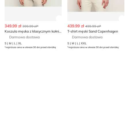
Zobacz szczegóły produktu
Zob
349.99 zł
439.99 zł
399.99 zł*
499.99 zł*
Koszula męska z klasycznym kołnierzykiem Sand Copenhagen
T-shirt męski Sand Copenhagen
Darmowa dostawa
Darmowa dostawa
S | M | L | XL
S | M | L | XXL
*najniższa cena w okresie 30 dni przed obniżką
*najniższa cena w okresie 30 dni przed obniżką