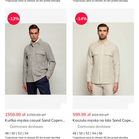
*najniższa cena w okresie 30 dni przed obniżką
*najniższa cena w okresie 30 dni przed obniżką
Kurtka męska casual Sand Copenhagen
Koszula męska na lato San
-13%
-14%
Zobacz szczegóły produktu
Zob
1559.99 zł
599.99 zł
1799.99 zł*
699.99 zł*
Kurtka męska casual Sand Copenhagen
Koszula męska na lato Sand Copenhagen
Darmowa dostawa
Darmowa dostawa
48 | 50 | 52 | 54
48 | 50 | 52 | 54 | 56
*najniższa cena w okresie 30 dni przed obniżką
*najniższa cena w okresie 30 dni przed obniżką