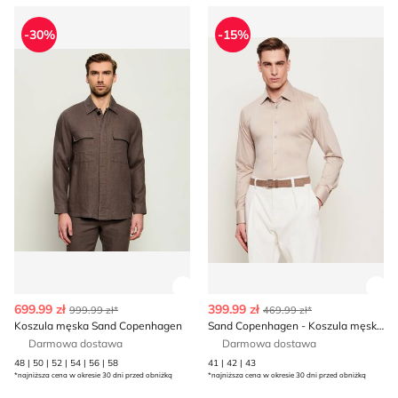
Koszula męska Sand Copenhagen
Sand Copenhagen - Koszula 
-30%
-15%
Zobacz szczegóły produktu
Zob
699.99 zł
399.99 zł
999.99 zł*
469.99 zł*
Koszula męska Sand Copenhagen
Sand Copenhagen - Koszula męska letnia
Darmowa dostawa
Darmowa dostawa
48 | 50 | 52 | 54 | 56 | 58
41 | 42 | 43
*najniższa cena w okresie 30 dni przed obniżką
*najniższa cena w okresie 30 dni przed obniżką