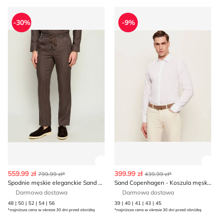
Spodnie męskie eleganckie Sand Copenhagen
Sand Copenhagen - Koszula
-30%
-9%
Zobacz szczegóły produktu
Zob
559.99 zł
399.99 zł
799.99 zł*
439.99 zł*
Spodnie męskie eleganckie Sand Copenhagen
Sand Copenhagen - Koszula męska na wiosnę
Darmowa dostawa
Darmowa dostawa
48 | 50 | 52 | 54 | 56
39 | 40 | 41 | 43 | 45
*najniższa cena w okresie 30 dni przed obniżką
*najniższa cena w okresie 30 dni przed obniżką