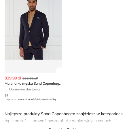
Zobacz szczegóły produktu
829.99 zł
999.99 zł*
Marynarka męska Sand Copenhagen
Darmowa dostawa
54
*najniższa cena w okresie 30 dni przed obniżką
Najlepsze produkty Sand Copenhagen znajdziesz w kategoriach
typu: odzież - sprawdź naszą ofertę w okazyjnych cenach