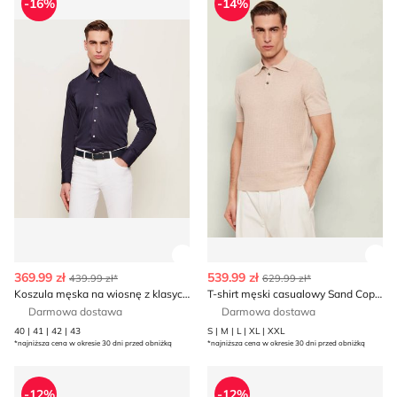
-16%
-14%
Zobacz szczegóły produktu
Zob
369.99 zł
539.99 zł
439.99 zł*
629.99 zł*
Koszula męska na wiosnę z klasycznym kołnierzykiem Sand Copenhagen
T-shirt męski casualowy Sand Copenhagen
Darmowa dostawa
Darmowa dostawa
40 | 41 | 42 | 43
S | M | L | XL | XXL
*najniższa cena w okresie 30 dni przed obniżką
*najniższa cena w okresie 30 dni przed obniżką
Sweter męski casual Sand Copenhagen
Sand Copenhagen - Spodnie
-12%
-12%