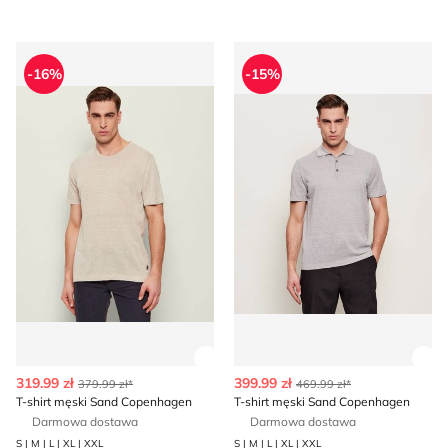
T-shirt męski Sand Copenhagen
T-shirt męski Sand Copenha
-16%
-15%
Zobacz szczegóły produktu
Zob
319.99 zł
399.99 zł
379.99 zł*
469.99 zł*
T-shirt męski Sand Copenhagen
T-shirt męski Sand Copenhagen
Darmowa dostawa
Darmowa dostawa
S | M | L | XL | XXL
S | M | L | XL | XXL