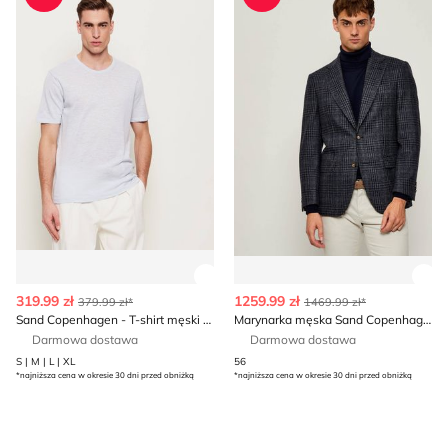
Zobacz szczegóły produktu
Zob
319.99 zł
1259.99 zł
379.99 zł*
1469.99 zł*
Sand Copenhagen - T-shirt męski na lato
Marynarka męska Sand Copenhagen
Darmowa dostawa
Darmowa dostawa
S | M | L | XL
56
*najniższa cena w okresie 30 dni przed obniżką
*najniższa cena w okresie 30 dni przed obniżką