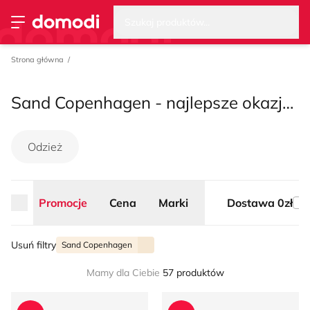
Wysz
Strona główna
Promocje
Cena
Marki
Dostawa 0zł
Szukaj produktów...
Przełącz menu
Strona główna
Sand Copenhagen - najlepsze okazje na sezon lato 2026
Odzież
Promocje
Cena
Marki
Dostawa 0zł
Usuń filtry
Sand Copenhagen
Mamy dla Ciebie
57 produktów
Marynarka męska Sand Copenhagen
T-shirt męski Sand Copenha