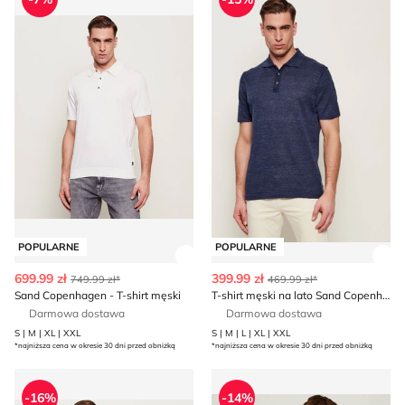
POPULARNE
POPULARNE
Zobacz szczegóły produktu
Zob
699.99 zł
399.99 zł
749.99 zł*
469.99 zł*
Sand Copenhagen - T-shirt męski
T-shirt męski na lato Sand Copenhagen
Darmowa dostawa
Darmowa dostawa
S | M | XL | XXL
S | M | L | XL | XXL
*najniższa cena w okresie 30 dni przed obniżką
*najniższa cena w okresie 30 dni przed obniżką
Sand Copenhagen - T-shirt męski na lato
Marynarka męska Sand Cop
-16%
-14%