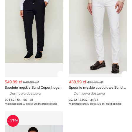
Zobacz szczegóły produktu
Zob
549.99 zł
439.99 zł
649.99 zł*
499.99 zł*
Spodnie męskie Sand Copenhagen
Spodnie męskie casualowe Sand Copenhagen
Darmowa dostawa
Darmowa dostawa
50 | 52 | 54 | 56 | 58
32/32 | 33/32 | 34/32
*najniższa cena w okresie 30 dni przed obniżką
*najniższa cena w okresie 30 dni przed obniżką
Marynarka męska Sand Copenhagen
-17%