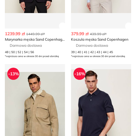
Zobacz szczegóły produktu
Zob
1239.99 zł
379.99 zł
1449.99 zł*
439.99 zł*
Marynarka męska Sand Copenhagen
Koszula męska Sand Copenhagen
Darmowa dostawa
Darmowa dostawa
48 | 50 | 52 | 54 | 56
39 | 40 | 41 | 42 | 43 | 44 | 45
*najniższa cena w okresie 30 dni przed obniżką
*najniższa cena w okresie 30 dni przed obniżką
Sand Copenhagen - Kurtka męska jesienna
T-shirt męski casual Sand 
-13%
-16%