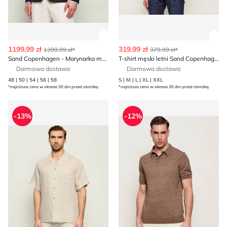
Zobacz szczegóły produktu
Zob
1199.99 zł
319.99 zł
1399.99 zł*
379.99 zł*
Sand Copenhagen - Marynarka męska
T-shirt męski letni Sand Copenhagen
Darmowa dostawa
Darmowa dostawa
48 | 50 | 54 | 56 | 58
S | M | L | XL | XXL
*najniższa cena w okresie 30 dni przed obniżką
*najniższa cena w okresie 30 dni przed obniżką
Koszula męska z klasycznym kołnierzykiem Sand Copenh
T-shirt męski Sand Copenha
-13%
-12%