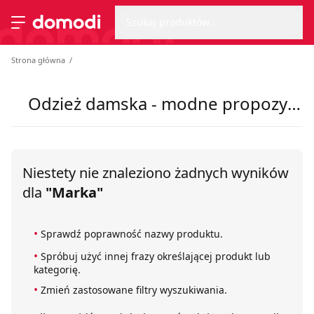
Wyszu
Strona główna
Szukaj produktów...
Przełącz menu
Strona główna
Odzież damska - modne propozycje na sezon lato 2025
Niestety nie znaleziono żadnych wyników
dla
"Marka"
Sprawdź poprawność nazwy produktu.
Spróbuj użyć innej frazy określającej produkt lub
kategorię.
Zmień zastosowane filtry wyszukiwania.