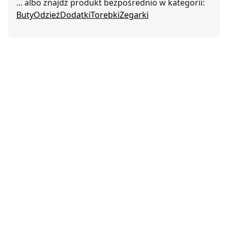
... albo znajdź produkt bezpośrednio w kategorii:
Buty
Odzież
Dodatki
Torebki
Zegarki