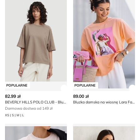
POPULARNE
POPULARNE
Zobacz szczegóły produktu
Zob
82.99 zł
89.00 zł
BEVERLY HILLS POLO CLUB - Bluzka damska wiosenna
Bluzka damska na wiosnę Lara Fashion
Darmowa dostwa od 149 zł
XS | S | M | L
Bluzka damska Lara Fashion
Bluzka damska Lara Fashion