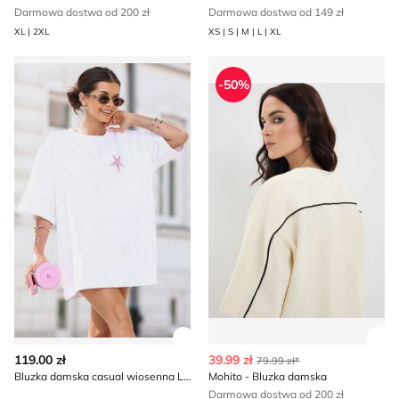
Darmowa dostwa od 200 zł
Darmowa dostwa od 149 zł
XL | 2XL
XS | S | M | L | XL
Bluzka damska casual wiosenna Lara Fashion
Mohito - Bluzka damska
-50%
Zobacz szczegóły produktu
Zob
119.00 zł
39.99 zł
79.99 zł*
Bluzka damska casual wiosenna Lara Fashion
Mohito - Bluzka damska
Darmowa dostwa od 200 zł