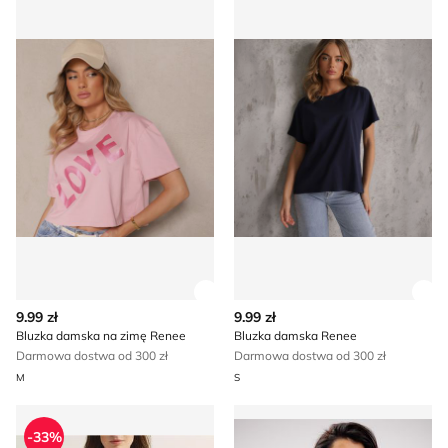
Zobacz szczegóły produktu
Zob
9.99 zł
9.99 zł
Bluzka damska na zimę Renee
Bluzka damska Renee
Darmowa dostwa od 300 zł
Darmowa dostwa od 300 zł
M
S
Bluzka damska na wiosnę młodzieżowa Reserved
Bluzka damska na wiosnę ca
-33%