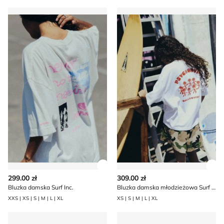
Bluzka damska Surf Inc.
Bluzka damska młodzieżowa 
Zobacz szczegóły produktu
Zob
299.00 zł
309.00 zł
Bluzka damska Surf Inc.
Bluzka damska młodzieżowa Surf Inc.
XXS | XS | S | M | L | XL
XS | S | M | L | XL
Bluzka damska na zimę Renee
Bluzka damska Renee