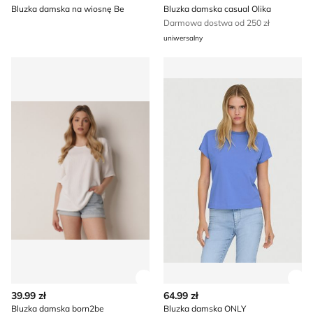
Bluzka damska na wiosnę Be
Bluzka damska casual Olika
Darmowa dostwa od 250 zł
uniwersalny
Bluzka damska born2be
Bluzka damska ONLY
Zobacz szczegóły produktu
Zob
39.99 zł
64.99 zł
Bluzka damska born2be
Bluzka damska ONLY