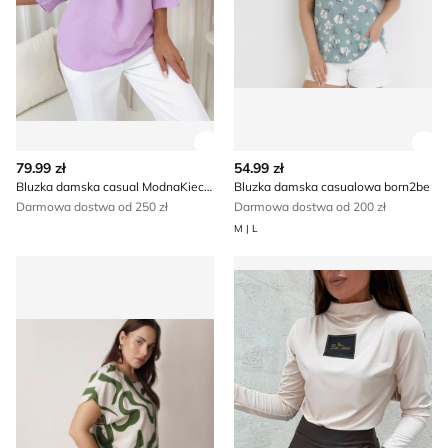
Zobacz szczegóły produktu
Zob
79.99 zł
54.99 zł
Bluzka damska casual ModnaKiecka.pl
Bluzka damska casualowa born2be
Darmowa dostwa od 250 zł
Darmowa dostwa od 200 zł
M | L
Bluzka damska casual born2be
Bluzka damska Olika