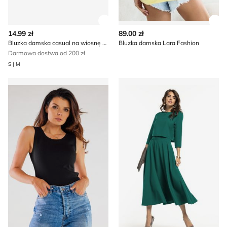
Zobacz szczegóły produktu
Zob
14.99 zł
89.00 zł
Bluzka damska casual na wiosnę born2be
Bluzka damska Lara Fashion
Darmowa dostwa od 200 zł
S | M
Bluzka damska letnia INFINITE YOU
Bluzka damska Tessita