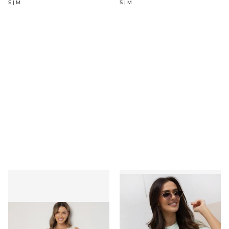
S | M
S | M
Bluzka damska casualowa born2be
Bluzka damska młodzieżowa