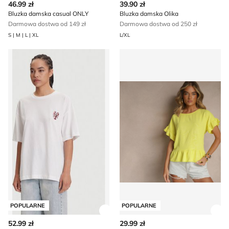
46.99 zł
39.90 zł
Bluzka damska casual ONLY
Bluzka damska Olika
Darmowa dostwa od 149 zł
Darmowa dostwa od 250 zł
S | M | L | XL
L/XL
Bluzka damska Pieces
Renee - Bluzka damska wio
POPULARNE
POPULARNE
Zobacz szczegóły produktu
Zob
52.99 zł
29.99 zł