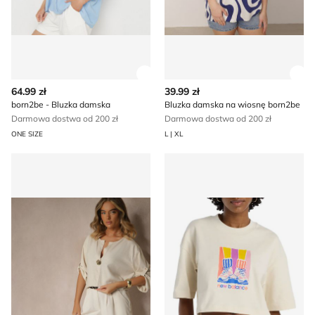
Zobacz szczegóły produktu
Zob
64.99 zł
39.99 zł
born2be - Bluzka damska
Bluzka damska na wiosnę born2be
Darmowa dostwa od 200 zł
Darmowa dostwa od 200 zł
ONE SIZE
L | XL
Bluzka damska Renee
Bluzka damska New Balanc