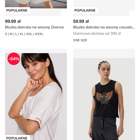
POPULARNE
POPULARNE
Zobacz szczegóły produktu
Zob
99.99 zł
59.99 zł
Bluzka damska na wiosnę Diverse
Bluzka damska na wiosnę casualowa Renee
Darmowa dostwa od 300 zł
S | M | L | XL | XXL | XXXL
ONE SIZE
Bluzka damska casual BeWear
Bluzka damska na zimę Noi
-64%
POPULARNE