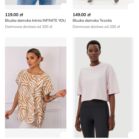
Zobacz szczegóły produktu
Zob
119.00 zł
149.00 zł
Bluzka damska letnia INFINITE YOU
Bluzka damska Tessita
Darmowa dostwa od 200 zł
Darmowa dostwa od 200 zł
Bluzka damska na wiosnę Olika
Bluzka damska na wiosnę N
Zobacz szczegóły produktu
Zob