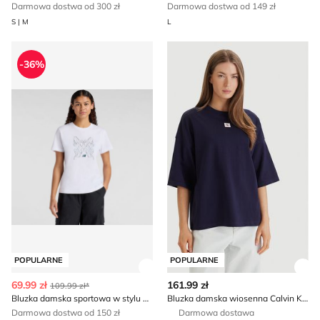
Darmowa dostwa od 300 zł
Darmowa dostwa od 149 zł
S | M
L
Bluzka damska sportowa w stylu młodzieżowym New Ba
Bluzka damska wiosenna Calv
-36%
POPULARNE
POPULARNE
Zobacz szczegóły produktu
Zob
69.99 zł
161.99 zł
109.99 zł*
Bluzka damska sportowa w stylu młodzieżowym New Balance
Bluzka damska wiosenna Calvin Klein Jeans
Darmowa dostwa od 150 zł
Darmowa dostawa