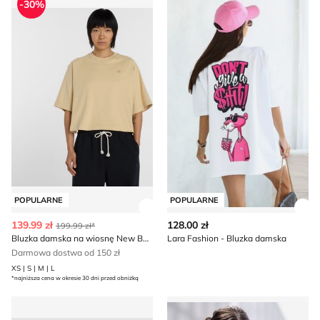
-30%
POPULARNE
POPULARNE
Zobacz szczegóły produktu
Zob
139.99 zł
128.00 zł
199.99 zł*
Bluzka damska na wiosnę New Balance
Lara Fashion - Bluzka damska
Darmowa dostwa od 150 zł
XS | S | M | L
*najniższa cena w okresie 30 dni przed obniżką
BEVERLY HILLS POLO CLUB - Bluzka damska wiosenna
Bluzka damska na wiosnę La