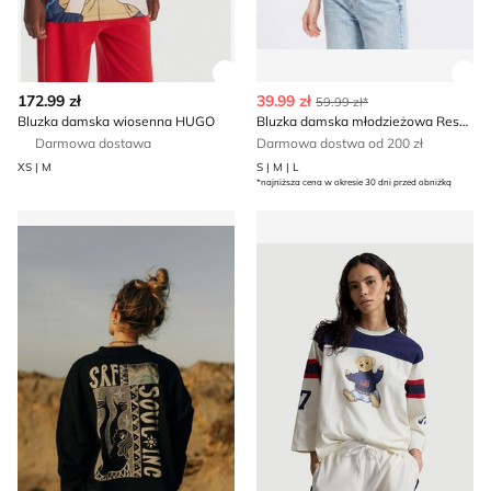
Zobacz szczegóły produktu
Zob
172.99 zł
39.99 zł
59.99 zł*
Bluzka damska wiosenna HUGO
Bluzka damska młodzieżowa Reserved
Darmowa dostawa
Darmowa dostwa od 200 zł
XS | M
S | M | L
*najniższa cena w okresie 30 dni przed obniżką
Bluzka damska Surf Inc.
Polo Ralph Lauren - Bluzka