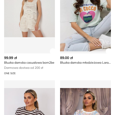
Zobacz szczegóły produktu
Zob
99.99 zł
89.00 zł
Bluzka damska casualowa born2be
Bluzka damska młodzieżowa Lara Fashion
Darmowa dostwa od 200 zł
ONE SIZE
Bluzka damska casual Olika
Olika - Bluzka damska w sty