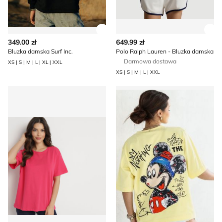
Zobacz szczegóły produktu
Zob
349.00 zł
649.99 zł
Bluzka damska Surf Inc.
Polo Ralph Lauren - Bluzka damska
Darmowa dostawa
XS | S | M | L | XL | XXL
XS | S | M | L | XXL
Bluzka damska casual na wiosnę born2be
Bluzka damska Lara Fashion