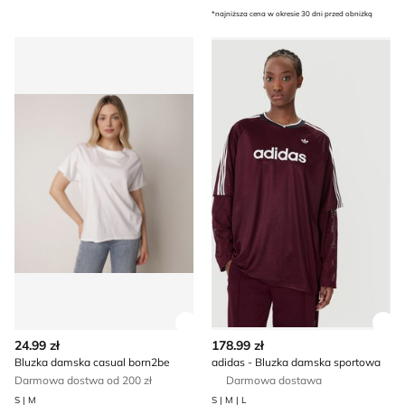
*najniższa cena w okresie 30 dni przed obniżką
Bluzka damska casual born2be
adidas - Bluzka damska sp
Zobacz szczegóły produktu
Zob
24.99 zł
178.99 zł
Bluzka damska casual born2be
adidas - Bluzka damska sportowa
Darmowa dostwa od 200 zł
Darmowa dostawa
S | M
S | M | L