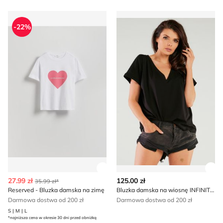
Reserved - Bluzka damska na zimę
Bluzka damska na wiosnę I
-22%
Zobacz szczegóły produktu
Zob
27.99 zł
125.00 zł
35.99 zł*
Reserved - Bluzka damska na zimę
Bluzka damska na wiosnę INFINITE YOU
Darmowa dostwa od 200 zł
Darmowa dostwa od 200 zł
S | M | L
*najniższa cena w okresie 30 dni przed obniżką