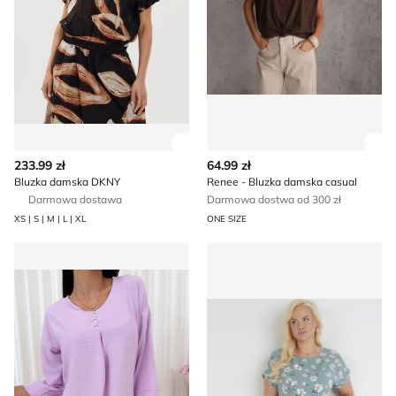
Zobacz szczegóły produktu
Zob
233.99 zł
64.99 zł
Bluzka damska DKNY
Renee - Bluzka damska casual
Darmowa dostawa
Darmowa dostwa od 300 zł
XS | S | M | L | XL
ONE SIZE
Bluzka damska casual ModnaKiecka.pl
Bluzka damska casualowa 