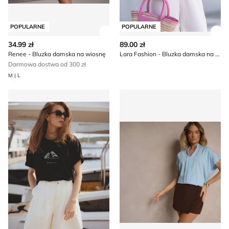
POPULARNE
POPULARNE
Zobacz szczegóły produktu
Zob
34.99 zł
89.00 zł
Renee - Bluzka damska na wiosnę
Lara Fashion - Bluzka damska na wiosnę
Darmowa dostwa od 300 zł
M | L
Bluzka damska na wiosnę Diverse
Bluzka damska na wiosnę c