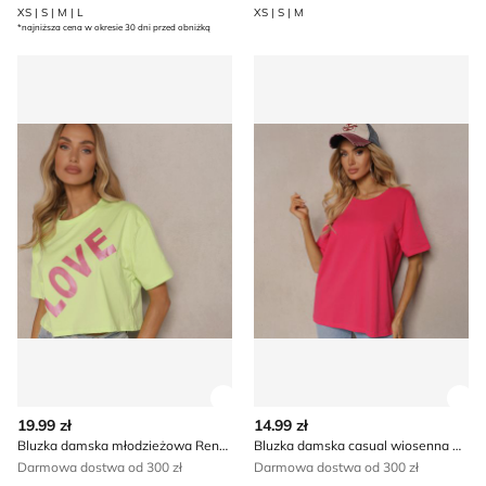
XS | S | M | L
XS | S | M
*najniższa cena w okresie 30 dni przed obniżką
Bluzka damska młodzieżowa Renee
Bluzka damska casual wios
Zobacz szczegóły produktu
Zob
19.99 zł
14.99 zł
Bluzka damska młodzieżowa Renee
Bluzka damska casual wiosenna Renee
Darmowa dostwa od 300 zł
Darmowa dostwa od 300 zł