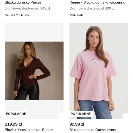
Bluzka damska Pieces
Renee - Bluzka damska wiosenna
Darmowa dostwa od 149 zł
Darmowa dostwa od 300 zł
XS | S | M | L | XL
ONE SIZE
Bluzka damska casual Renee
Bluzka damska Guess Jeans
POPULARNE
POPULARNE
Zobacz szczegóły produktu
Zob
119.99 zł
99.99 zł
Bluzka damska casual Renee
Bluzka damska Guess Jeans