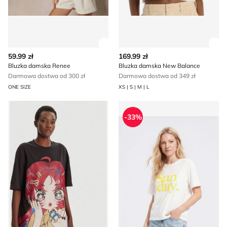
Zobacz szczegóły produktu
Zob
59.99 zł
169.99 zł
Bluzka damska Renee
Bluzka damska New Balance
Darmowa dostwa od 300 zł
Darmowa dostwa od 349 zł
ONE SIZE
XS | S | M | L
Bluzka damska wiosenna HUGO
Bluzka damska młodzieżowa
-33%