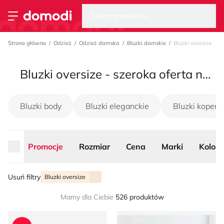
Wysz
Strona główna
Szukaj produktów...
Przełącz menu
Strona główna
Odzież
Odzież damska
Bluzki damskie
Bluzki oversize
Bluzki oversize - szeroka oferta na sezon lato 2026
Bluzki body
Bluzki eleganckie
Bluzki koper
Promocje
Rozmiar
Cena
Marki
Kolor
Usuń filtry
Bluzki oversize
Mamy dla Ciebie
526 produktów
Bluzka damska na wiosnę New Balance
Lara Fashion - Bluzka dams