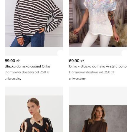
Zobacz szczegóły produktu
Zob
89.90 zł
69.90 zł
Bluzka damska casual Olika
Olika - Bluzka damska w stylu boho
Darmowa dostwa od 250 zł
Darmowa dostwa od 250 zł
uniwersalny
uniwersalny
Bluzka damska DKNY
Renee - Bluzka damska casu