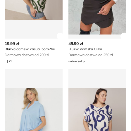
Zobacz szczegóły produktu
Zob
19.99 zł
49.90 zł
Bluzka damska casual born2be
Bluzka damska Olika
Darmowa dostwa od 200 zł
Darmowa dostwa od 250 zł
L | XL
uniwersalny
born2be - Bluzka damska
Bluzka damska na wiosnę b