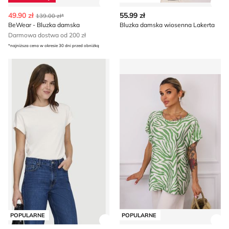
Zobacz szczegóły produktu
Zob
49.90 zł
55.99 zł
139.00 zł*
BeWear - Bluzka damska
Bluzka damska wiosenna Lakerta
Darmowa dostwa od 200 zł
*najniższa cena w okresie 30 dni przed obniżką
Bluzka damska casual ONLY
Bluzka damska Olika
POPULARNE
POPULARNE
Zobacz szczegóły produktu
Zob