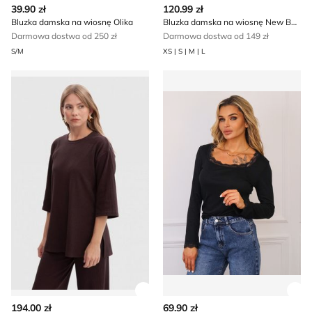
39.90 zł
120.99 zł
Bluzka damska na wiosnę Olika
Bluzka damska na wiosnę New Balance
Darmowa dostwa od 250 zł
Darmowa dostwa od 149 zł
S/M
XS | S | M | L
Bluzka damska na wiosnę Be
Bluzka damska casual Olika
Zobacz szczegóły produktu
Zob
194.00 zł
69.90 zł