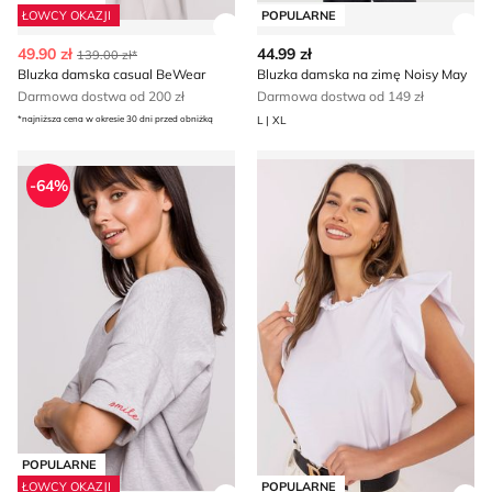
ŁOWCY OKAZJI
POPULARNE
Zobacz szczegóły produktu
Zob
49.90 zł
44.99 zł
139.00 zł*
Bluzka damska casual BeWear
Bluzka damska na zimę Noisy May
Darmowa dostwa od 200 zł
Darmowa dostwa od 149 zł
*najniższa cena w okresie 30 dni przed obniżką
L | XL
BeWear - Bluzka damska
Bluzka damska wiosenna La
-64%
POPULARNE
ŁOWCY OKAZJI
POPULARNE