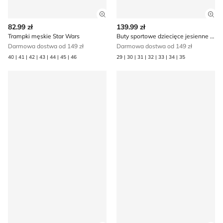
Zobacz szczegóły produktu
Zob
82.99 zł
139.99 zł
Trampki męskie Star Wars
Buty sportowe dziecięce jesienne Star Wars
Darmowa dostwa od 149 zł
Darmowa dostwa od 149 zł
40 | 41 | 42 | 43 | 44 | 45 | 46
29 | 30 | 31 | 32 | 33 | 34 | 35
Walizka Star Wars
Buty sportowe dziecięce na