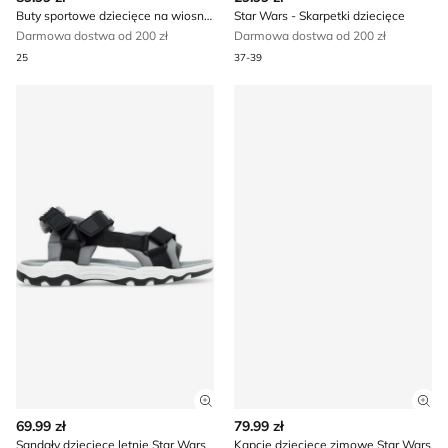
Buty sportowe dziecięce na wiosnę Star Wars
Star Wars - Skarpetki dziecięce
Darmowa dostwa od 200 zł
Darmowa dostwa od 200 zł
25
37-39
Sandały dziecięce letnie Star Wars
Kapcie dziecięce zimowe St
Zobacz szczegóły produktu
Zob
69.99 zł
79.99 zł
Sandały dziecięce letnie Star Wars
Kapcie dziecięce zimowe Star Wars