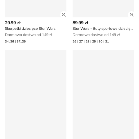
Zobacz szczegóły produktu
Zob
29.99 zł
89.99 zł
Skarpetki dziecięce Star Wars
Star Wars - Buty sportowe dziecięce na wiosnę
Darmowa dostwa od 149 zł
Darmowa dostwa od 149 zł
34_36 | 37_39
26 | 27 | 28 | 29 | 30 | 31
Trampki męskie Star Wars
Buty sportowe dziecięce jes