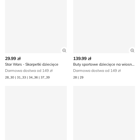
Zobacz szczegóły produktu
Zob
29.99 zł
139.99 zł
Star Wars - Skarpetki dziecięce
Buty sportowe dziecięce na wiosnę Star Wars
Darmowa dostwa od 149 zł
Darmowa dostwa od 149 zł
28_30 | 31_33 | 34_36 | 37_39
28 | 29
Walizka Star Wars
Star Wars - Kapcie dziecięc