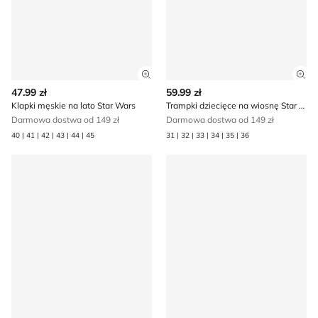
Zobacz szczegóły produktu
Zob
47.99 zł
59.99 zł
Klapki męskie na lato Star Wars
Trampki dziecięce na wiosnę Star Wars
Darmowa dostwa od 149 zł
Darmowa dostwa od 149 zł
40 | 41 | 42 | 43 | 44 | 45
31 | 32 | 33 | 34 | 35 | 36
Kapcie dziecięce na zimę Star Wars
Buty sportowe dziecięce na