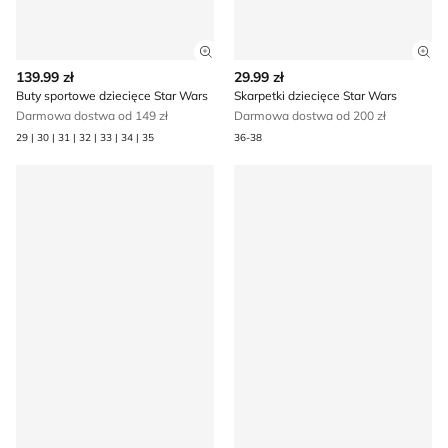
Zobacz szczegóły produktu
Zob
139.99 zł
29.99 zł
Buty sportowe dziecięce Star Wars
Skarpetki dziecięce Star Wars
Darmowa dostwa od 149 zł
Darmowa dostwa od 200 zł
29 | 30 | 31 | 32 | 33 | 34 | 35
36-38
Buty sportowe dziecięce na wiosnę Star Wars
Star Wars - Buty sportowe dz