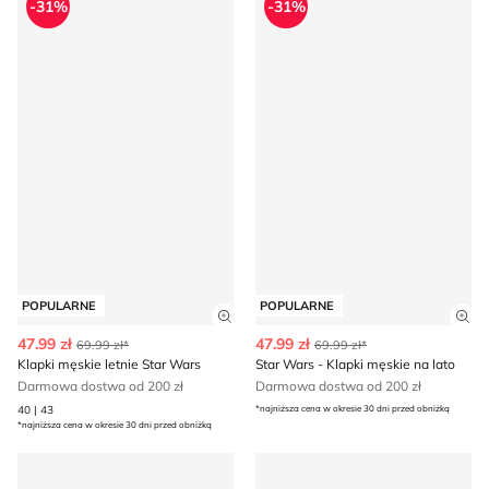
-31%
-31%
POPULARNE
POPULARNE
Zobacz szczegóły produktu
Zob
47.99 zł
47.99 zł
69.99 zł*
69.99 zł*
Klapki męskie letnie Star Wars
Star Wars - Klapki męskie na lato
Darmowa dostwa od 200 zł
Darmowa dostwa od 200 zł
40 | 43
*najniższa cena w okresie 30 dni przed obniżką
*najniższa cena w okresie 30 dni przed obniżką
Skarpetki dziecięce Star Wars
Star Wars - Buty sportowe d