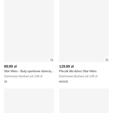
Zobacz szczegóły produktu
Zob
89.99 zł
129.99 zł
Star Wars - Buty sportowe dziecięce
Plecak dla dzieci Star Wars
Darmowa dostwa od 149 zł
Darmowa dostwa od 149 zł
25
NOSIZE
Klapki męskie na lato Star Wars
Skarpetki dziecięce Star Wa