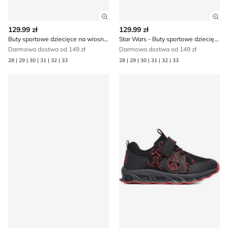
Zobacz szczegóły produktu
Zob
129.99 zł
129.99 zł
Buty sportowe dziecięce na wiosnę Star Wars
Star Wars - Buty sportowe dziecięce na jesień
Darmowa dostwa od 149 zł
Darmowa dostwa od 149 zł
28 | 29 | 30 | 31 | 32 | 33
28 | 29 | 30 | 31 | 32 | 33
Sandały dziecięce letnie Star Wars
Buty sportowe dziecięce na