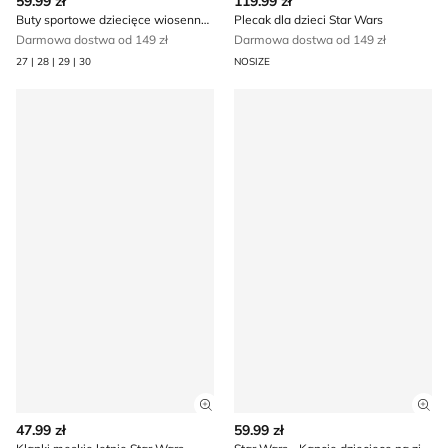
59.99 zł
119.99 zł
Buty sportowe dziecięce wiosenne Star Wars
Plecak dla dzieci Star Wars
Darmowa dostwa od 149 zł
Darmowa dostwa od 149 zł
27 | 28 | 29 | 30
NOSIZE
Klapki męskie letnie Star Wars
Star Wars - Kapcie dziecięc
Zobacz szczegóły produktu
Zob
47.99 zł
59.99 zł