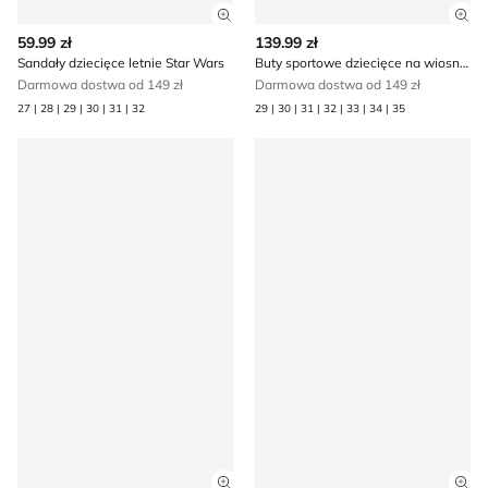
Zobacz szczegóły produktu
Zob
59.99 zł
139.99 zł
Sandały dziecięce letnie Star Wars
Buty sportowe dziecięce na wiosnę Star Wars
Darmowa dostwa od 149 zł
Darmowa dostwa od 149 zł
27 | 28 | 29 | 30 | 31 | 32
29 | 30 | 31 | 32 | 33 | 34 | 35
Trampki męskie na wiosnę Star Wars
Klapki dziecięce na lato Sta