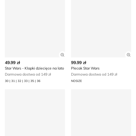
Zobacz szczegóły produktu
Zob
49.99 zł
99.99 zł
Star Wars - Klapki dziecięce na lato
Plecak Star Wars
Darmowa dostwa od 149 zł
Darmowa dostwa od 149 zł
30 | 31 | 32 | 33 | 35 | 36
NOSIZE
Star Wars - Skarpetki dziecięce
Buty sportowe dziecięce na