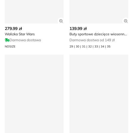
Zobacz szczegóły produktu
Zob
279.99 zł
139.99 zł
Walizka Star Wars
Buty sportowe dziecięce wiosenne Star Wars
Darmowa dostawa
Darmowa dostwa od 149 zł
NOSIZE
29 | 30 | 31 | 32 | 33 | 34 | 35
Buty sportowe dziecięce Star Wars
Skarpetki dziecięce Star Wa