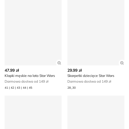
Zobacz szczegóły produktu
Zob
47.99 zł
29.99 zł
Klapki męskie na lato Star Wars
Skarpetki dziecięce Star Wars
Darmowa dostwa od 149 zł
Darmowa dostwa od 149 zł
41 | 42 | 43 | 44 | 45
28_30
Buty sportowe dziecięce na jesień Star Wars
Nerka Star Wars