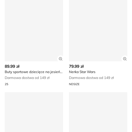
Zobacz szczegóły produktu
Zob
89.99 zł
79.99 zł
Buty sportowe dziecięce na jesień Star Wars
Nerka Star Wars
Darmowa dostwa od 149 zł
Darmowa dostwa od 149 zł
25
NOSIZE
Star Wars - Klapki dziecięce na lato
Plecak Star Wars