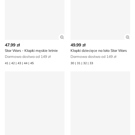
Zobacz szczegóły produktu
Zob
47.99 zł
49.99 zł
Star Wars - Klapki męskie letnie
Klapki dziecięce na lato Star Wars
Darmowa dostwa od 149 zł
Darmowa dostwa od 149 zł
41 | 42 | 43 | 44 | 45
30 | 31 | 32 | 33
Klapki męskie na lato Star Wars
Trampki dziecięce na wiosn