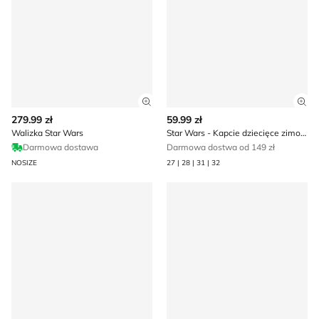
Zobacz szczegóły produktu
Zob
279.99 zł
59.99 zł
Walizka Star Wars
Star Wars - Kapcie dziecięce zimowe
Darmowa dostawa
Darmowa dostwa od 149 zł
NOSIZE
27 | 28 | 31 | 32
Star Wars - Klapki męskie letnie
Klapki dziecięce na lato Sta