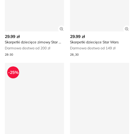
Zobacz szczegóły produktu
Zob
29.99 zł
29.99 zł
Skarpetki dziecięce zimowy Star Wars
Skarpetki dziecięce Star Wars
Darmowa dostwa od 200 zł
Darmowa dostwa od 149 zł
28-30
28_30
Klapki męskie letnie Star Wars
Star Wars - Trampki dziecię
-25%