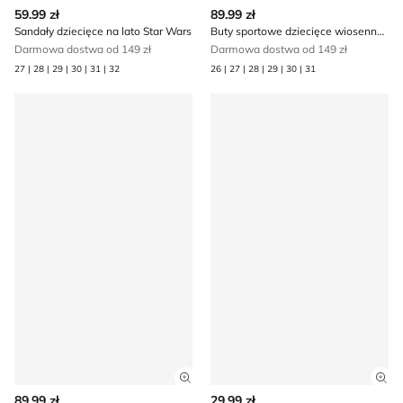
Zobacz szczegóły produktu
Zob
59.99 zł
89.99 zł
Sandały dziecięce na lato Star Wars
Buty sportowe dziecięce wiosenne Star Wars
Darmowa dostwa od 149 zł
Darmowa dostwa od 149 zł
27 | 28 | 29 | 30 | 31 | 32
26 | 27 | 28 | 29 | 30 | 31
Buty sportowe dziecięce na wiosnę Star Wars
Star Wars - Skarpetki dzieci
Zobacz szczegóły produktu
Zob
89.99 zł
29.99 zł