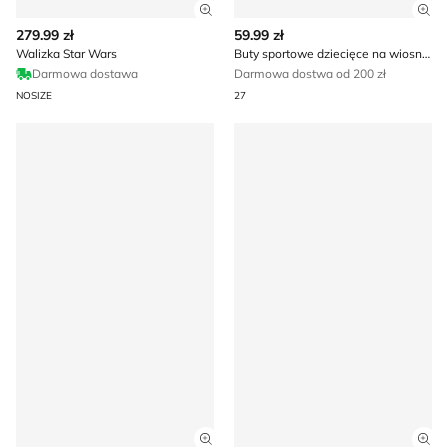
Zobacz szczegóły produktu
Zob
279.99 zł
59.99 zł
Walizka Star Wars
Buty sportowe dziecięce na wiosnę Star Wars
Darmowa dostawa
Darmowa dostwa od 200 zł
NOSIZE
27
Sandały dziecięce na lato Star Wars
Buty sportowe dziecięce wi