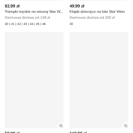
Zobacz szczegóły produktu
Zob
82.99 zł
49.99 zł
Trampki męskie na wiosnę Star Wars
Klapki dziecięce na lato Star Wars
Darmowa dostwa od 149 zł
Darmowa dostwa od 200 zł
40 | 41 | 42 | 43 | 44 | 45 | 46
30
Buty sportowe dziecięce wiosenne Star Wars
Plecak dla dzieci Star Wars
Zobacz szczegóły produktu
Zob