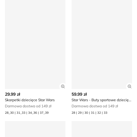
Zobacz szczegóły produktu
Zob
29.99 zł
59.99 zł
Skarpetki dziecięce Star Wars
Star Wars - Buty sportowe dziecięce wiosenne
Darmowa dostwa od 149 zł
Darmowa dostwa od 149 zł
28_30 | 31_33 | 34_36 | 37_39
28 | 29 | 30 | 31 | 32 | 33
Sandały dziecięce letnie Star Wars
Skarpetki dziecięce Star Wa