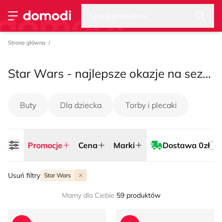
Wysz
Strona główna
Promocje
Cena
Marki
Dostawa 0zł
Szukaj produktów...
Przełącz menu
Strona główna
Star Wars - najlepsze okazje na sezon lato 2026
Buty
Dla dziecka
Torby i plecaki
Promocje
Cena
Marki
Dostawa 0zł
Usuń filtry
Star Wars
Mamy dla Ciebie
59 produktów
Klapki męskie letnie Star Wars
Star Wars - Klapki męskie na