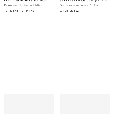
Klapki męskie letnie Star Wars
Star Wars - Kapcie dziecięce na zimę
Darmowa dostwa od 149 zł
Darmowa dostwa od 149 zł
40 | 41 | 42 | 43 | 44 | 45
27 | 28 | 31 | 32
Star Wars - Buty sportowe dziecięce
Plecak dla dzieci Star Wars