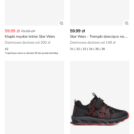
Zobacz szczegóły produktu
Zob
59.99 zł
59.99 zł
79.99 zł*
Klapki męskie letnie Star Wars
Star Wars - Trampki dziecięce na wiosnę
Darmowa dostwa od 200 zł
Darmowa dostwa od 149 zł
42
31 | 32 | 33 | 34 | 35 | 36
*najniższa cena w okresie 30 dni przed obniżką
Walizka Star Wars
Buty sportowe dziecięce wi