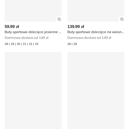
Zobacz szczegóły produktu
Zob
59.99 zł
139.99 zł
Buty sportowe dziecięce jesienne Star Wars
Buty sportowe dziecięce na wiosnę Star Wars
Darmowa dostwa od 149 zł
Darmowa dostwa od 149 zł
28 | 29 | 30 | 31 | 32 | 33
28 | 29
Skarpetki dziecięce Star Wars
Star Wars - Buty sportowe d