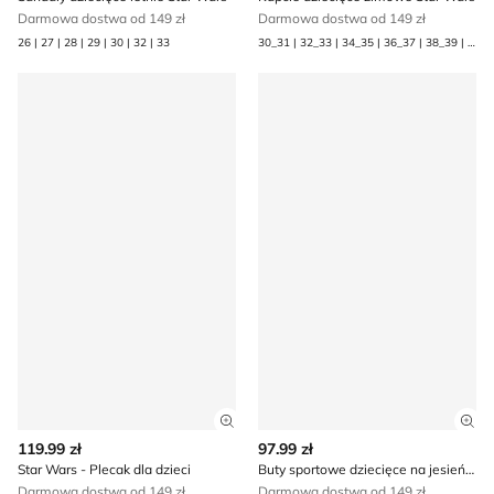
Darmowa dostwa od 149 zł
Darmowa dostwa od 149 zł
26 | 27 | 28 | 29 | 30 | 32 | 33
30_31 | 32_33 | 34_35 | 36_37 | 38_39 | 40_41
Star Wars - Plecak dla dzieci
Buty sportowe dziecięce na 
Zobacz szczegóły produktu
Zob
119.99 zł
97.99 zł
Star Wars - Plecak dla dzieci
Buty sportowe dziecięce na jesień Star Wars
Darmowa dostwa od 149 zł
Darmowa dostwa od 149 zł