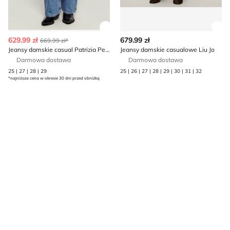
Zobacz szczegóły produktu
Zob
629.99 zł
679.99 zł
669.99 zł*
Jeansy damskie casual Patrizia Pepe
Jeansy damskie casualowe Liu Jo
Darmowa dostawa
Darmowa dostawa
25 | 27 | 28 | 29
25 | 26 | 27 | 28 | 29 | 30 | 31 | 32
*najniższa cena w okresie 30 dni przed obniżką