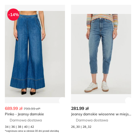
Pinko - Jeansy damskie
Jeansy damskie wiosenne w m
-14%
Zobacz szczegóły produktu
Zob
689.99 zł
281.99 zł
799.99 zł*
Pinko - Jeansy damskie
Jeansy damskie wiosenne w miejskim stylu Marc O'Polo
Darmowa dostawa
Darmowa dostawa
34 | 36 | 38 | 40 | 42
26_30 | 28_32
*najniższa cena w okresie 30 dni przed obniżką