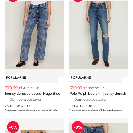
POPULARNE
POPULARNE
Zobacz szczegóły produktu
Zob
379.99 zł
599.99 zł
419.99 zł*
699.99 zł*
Jeansy damskie casual Hugo Blue
Polo Ralph Lauren - Jeansy damskie casual
Darmowa dostawa
Darmowa dostawa
26/32 | 28/32 | 30/32
27 | 28 | 29 | 30 | 31
*najniższa cena w okresie 30 dni przed obniżką
*najniższa cena w okresie 30 dni przed obniżką
Jeansy damskie wiosenne DONDUP - made in Italy
Jeansy damskie Hugo Blue
-6%
-9%