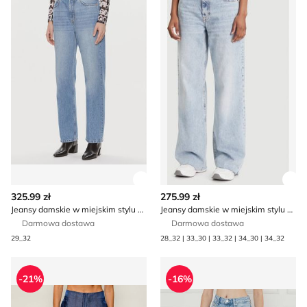
Zobacz szczegóły produktu
Zob
325.99 zł
275.99 zł
Jeansy damskie w miejskim stylu HUGO
Jeansy damskie w miejskim stylu casualowe Tommy Jeans
Darmowa dostawa
Darmowa dostawa
29_32
28_32 | 33_30 | 33_32 | 34_30 | 34_32
Jeansy damskie casual Liu Jo Jeans
Jeansy damskie w miejskim 
-21%
-16%