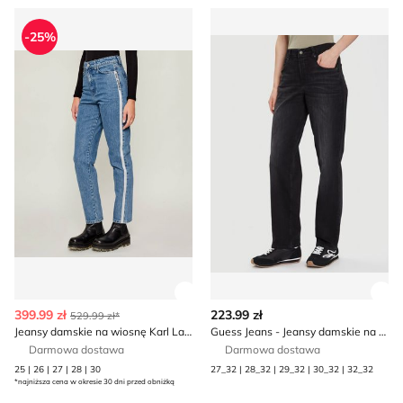
Jeansy damskie na wiosnę Karl Lagerfeld
Guess Jeans - Jeansy damsk
-25%
Zobacz szczegóły produktu
Zob
399.99 zł
223.99 zł
529.99 zł*
Jeansy damskie na wiosnę Karl Lagerfeld
Guess Jeans - Jeansy damskie na wiosnę
Darmowa dostawa
Darmowa dostawa
25 | 26 | 27 | 28 | 30
27_32 | 28_32 | 29_32 | 30_32 | 32_32
*najniższa cena w okresie 30 dni przed obniżką