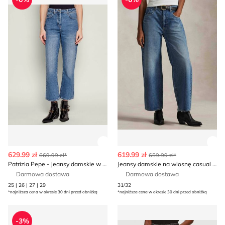
Zobacz szczegóły produktu
Zob
629.99 zł
619.99 zł
669.99 zł*
659.99 zł*
Patrizia Pepe - Jeansy damskie w miejskim stylu
Jeansy damskie na wiosnę casual Polo Ralph Lauren
Darmowa dostawa
Darmowa dostawa
25 | 26 | 27 | 29
31/32
*najniższa cena w okresie 30 dni przed obniżką
*najniższa cena w okresie 30 dni przed obniżką
Jeansy damskie casual Patrizia Pepe
Jeansy damskie Tommy Hilfi
-3%