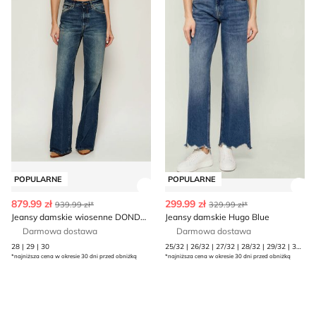
POPULARNE
POPULARNE
Zobacz szczegóły produktu
Zob
879.99 zł
299.99 zł
939.99 zł*
329.99 zł*
Jeansy damskie wiosenne DONDUP - made in Italy
Jeansy damskie Hugo Blue
Darmowa dostawa
Darmowa dostawa
28 | 29 | 30
25/32 | 26/32 | 27/32 | 28/32 | 29/32 | 30/32
*najniższa cena w okresie 30 dni przed obniżką
*najniższa cena w okresie 30 dni przed obniżką