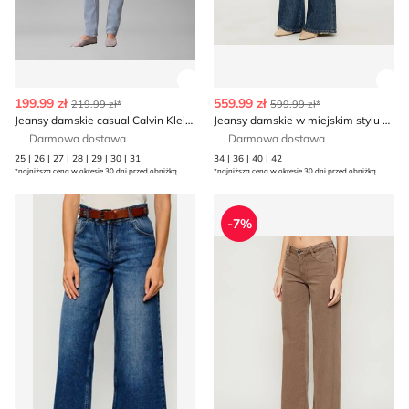
Zobacz szczegóły produktu
Zob
199.99 zł
559.99 zł
219.99 zł*
599.99 zł*
Jeansy damskie casual Calvin Klein Jeans
Jeansy damskie w miejskim stylu Marella SPORT
Darmowa dostawa
Darmowa dostawa
25 | 26 | 27 | 28 | 29 | 30 | 31
34 | 36 | 40 | 42
*najniższa cena w okresie 30 dni przed obniżką
*najniższa cena w okresie 30 dni przed obniżką
Jeansy damskie casual Liu Jo
Jeansy damskie Guess
-7%