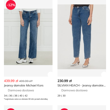
-12%
Zobacz szczegóły produktu
Zob
439.99 zł
230.99 zł
499.99 zł*
Jeansy damskie Michael Kors
SILVIAN HEACH - Jeansy damskie w miejskim stylu casual
Darmowa dostawa
Darmowa dostawa
34 | 36 | 38 | 40 | 42
29 | 30
*najniższa cena w okresie 30 dni przed obniżką
Jeansy damskie w miejskim stylu Calvin Klein Jeans
Jeansy damskie wiosenne Cal