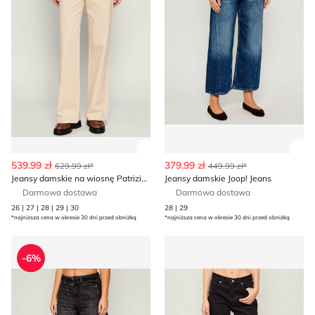
Zobacz szczegóły produktu
Zob
539.99 zł
379.99 zł
629.99 zł*
449.99 zł*
Jeansy damskie na wiosnę Patrizia Pepe
Jeansy damskie Joop! Jeans
Darmowa dostawa
Darmowa dostawa
26 | 27 | 28 | 29 | 30
28 | 29
*najniższa cena w okresie 30 dni przed obniżką
*najniższa cena w okresie 30 dni przed obniżką
Jeansy damskie casual BOSS ORANGE
Jeansy damskie w miejskim s
-6%