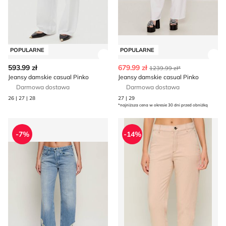
POPULARNE
POPULARNE
Zobacz szczegóły produktu
Zob
593.99 zł
679.99 zł
1239.99 zł*
Jeansy damskie casual Pinko
Jeansy damskie casual Pinko
Darmowa dostawa
Darmowa dostawa
26 | 27 | 28
27 | 29
*najniższa cena w okresie 30 dni przed obniżką
DONDUP - made in Italy - Jeansy damskie na lato
Jeansy damskie Marc Cain
-7%
-14%