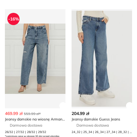
Jeansy damskie na wiosnę Armani Exchange
Jeansy damskie Guess Jeans
-16%
Zobacz szczegóły produktu
Zob
469.99 zł
204.99 zł
559.99 zł*
Jeansy damskie na wiosnę Armani Exchange
Jeansy damskie Guess Jeans
Darmowa dostawa
Darmowa dostawa
26/32 | 27/32 | 28/32 | 29/32
24_32 | 25_34 | 26_34 | 27_34 | 28_32 | 28_34 | 29_34 | 30_34 | 31_34 | 32_32 | 32_34 | 33_32 | 34_32 | 34_34
*najniższa cena w okresie 30 dni przed obniżką