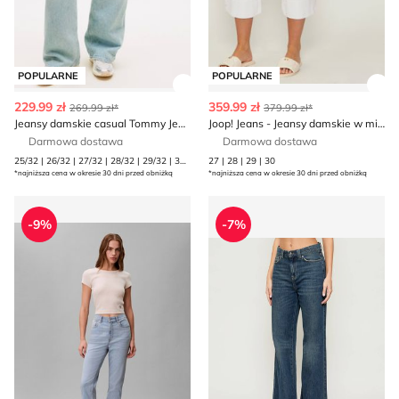
POPULARNE
POPULARNE
Zobacz szczegóły produktu
Zob
229.99 zł
359.99 zł
269.99 zł*
379.99 zł*
Jeansy damskie casual Tommy Jeans
Joop! Jeans - Jeansy damskie w miejskim stylu
Darmowa dostawa
Darmowa dostawa
25/32 | 26/32 | 27/32 | 28/32 | 29/32 | 30/32 | 31/32
27 | 28 | 29 | 30
*najniższa cena w okresie 30 dni przed obniżką
*najniższa cena w okresie 30 dni przed obniżką
Jeansy damskie casual Calvin Klein Jeans
Jeansy damskie w miejskim 
-9%
-7%