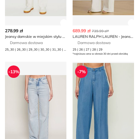
Zobacz szczegóły produktu
Zob
278.99 zł
689.99 zł
739.99 zł*
Jeansy damskie w miejskim stylu Tommy Hilfiger
LAUREN RALPH LAUREN - Jeansy damskie na wiosnę
Darmowa dostawa
Darmowa dostawa
25_30 | 26_30 | 29_30 | 30_30 | 31_30 | 32_30 | 33_30
25 | 26 | 27 | 28 | 29
*najniższa cena w okresie 30 dni przed obniżką
Jeansy damskie na wiosnę Patrizia Pepe
Jeansy damskie casual Marc
-13%
-7%