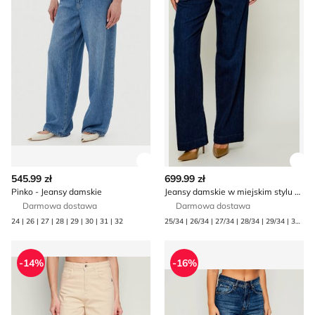
Zobacz szczegóły produktu
Zob
545.99 zł
699.99 zł
Pinko - Jeansy damskie
Jeansy damskie w miejskim stylu Guess
Darmowa dostawa
Darmowa dostawa
24 | 26 | 27 | 28 | 29 | 30 | 31 | 32
25/34 | 26/34 | 27/34 | 28/34 | 29/34 | 30/34 | 31/34
Jeansy damskie na wiosnę Patrizia Pepe
Jeansy damskie Joop! Jeans
-14%
-16%