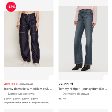
Jeansy damskie w miejskim stylu BOSS ORANGE
Tommy Hilfiger - Jeansy dam
-13%
Zobacz szczegóły produktu
Zob
489.99 zł
278.99 zł
559.99 zł*
Jeansy damskie w miejskim stylu BOSS ORANGE
Tommy Hilfiger - Jeansy damskie w miejskim stylu
Darmowa dostawa
Darmowa dostawa
25/32 | 26/32 | 28/32 | 29/32
29_32
*najniższa cena w okresie 30 dni przed obniżką
Jeansy damskie Michael Kors
SILVIAN HEACH - Jeansy dam