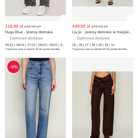
Zobacz szczegóły produktu
Zob
219.99 zł
449.99 zł
239.99 zł*
479.99 zł*
Hugo Blue - Jeansy damskie
Liu Jo - Jeansy damskie w miejskim stylu
Darmowa dostawa
Darmowa dostawa
25/32 | 26/32 | 27/32 | 28/32 | 29/32 | 30/32
25 | 26 | 27 | 28 | 29 | 30 | 31
*najniższa cena w okresie 30 dni przed obniżką
*najniższa cena w okresie 30 dni przed obniżką
Jeansy damskie casual Patrizia Pepe
Jeansy damskie casualowe Li
-6%