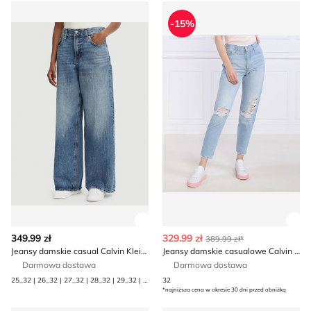
Jeansy damskie casual Calvin Klein Jeans
Jeansy damskie casualowe Ca
-15%
Zobacz szczegóły produktu
Zob
349.99 zł
329.99 zł
389.99 zł*
Jeansy damskie casual Calvin Klein Jeans
Jeansy damskie casualowe Calvin Klein Jeans
Darmowa dostawa
Darmowa dostawa
25_32 | 26_32 | 27_32 | 28_32 | 29_32 | 30_32 | 31_32 | 32_32 | 33_32
32
*najniższa cena w okresie 30 dni przed obniżką