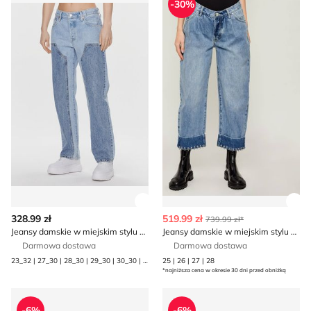
-30%
Zobacz szczegóły produktu
Zob
328.99 zł
519.99 zł
739.99 zł*
Jeansy damskie w miejskim stylu na wiosnę Levi's®
Jeansy damskie w miejskim stylu One Teaspoon
Darmowa dostawa
Darmowa dostawa
23_32 | 27_30 | 28_30 | 29_30 | 30_30 | 32_30 | 32_32 | 33_30
25 | 26 | 27 | 28
*najniższa cena w okresie 30 dni przed obniżką
Patrizia Pepe - Jeansy damskie w miejskim stylu
Jeansy damskie na wiosnę ca
-6%
-6%