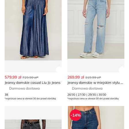
Zobacz szczegóły produktu
Zob
579.99 zł
269.99 zł
729.99 zł*
319.99 zł*
Jeansy damskie casual Liu Jo Jeans
Jeansy damskie w miejskim stylu Tommy Jeans
Darmowa dostawa
Darmowa dostawa
38
26/30 | 27/30 | 29/30 | 30/30
*najniższa cena w okresie 30 dni przed obniżką
*najniższa cena w okresie 30 dni przed obniżką
Jeansy damskie jesienne Pinko
Jeansy damskie w miejskim st
-14%