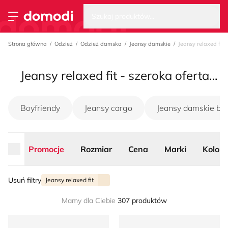
Wysz
Strona główna
Szukaj produktów...
Przełącz menu
Strona główna
Odzież
Odzież damska
Jeansy damskie
Jeansy relaxed fit
Jeansy relaxed fit - szeroka oferta na sezon lato 2026
Boyfriendy
Jeansy cargo
Jeansy damskie boo
Promocje
Rozmiar
Cena
Marki
Kolor
Usuń filtry
Jeansy relaxed fit
Mamy dla Ciebie
307 produktów
Jeansy damskie w miejskim stylu casual 2NDDAY
Jeansy damskie na wiosnę P