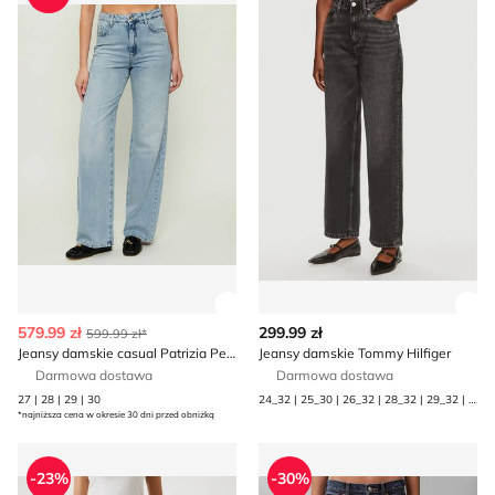
Zobacz szczegóły produktu
Zob
579.99 zł
299.99 zł
599.99 zł*
Jeansy damskie casual Patrizia Pepe
Jeansy damskie Tommy Hilfiger
Darmowa dostawa
Darmowa dostawa
27 | 28 | 29 | 30
24_32 | 25_30 | 26_32 | 28_32 | 29_32 | 32_30
*najniższa cena w okresie 30 dni przed obniżką
Guess - Jeansy damskie casual
Jeansy damskie Calvin Klein 
-23%
-30%