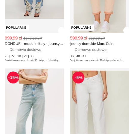
POPULARNE
POPULARNE
Zobacz szczegóły produktu
Zob
999.99 zł
599.99 zł
1079.99 zł*
699.99 zł*
DONDUP - made in Italy - Jeansy damskie na lato
Jeansy damskie Marc Cain
Darmowa dostawa
Darmowa dostawa
26 | 27 | 28 | 29 | 30
36 | 40 | 42
*najniższa cena w okresie 30 dni przed obniżką
*najniższa cena w okresie 30 dni przed obniżką
Jeansy damskie casual Tommy Jeans
Joop! Jeans - Jeansy damskie
-15%
-5%