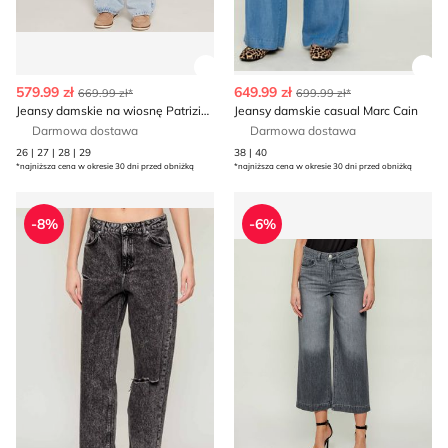
Zobacz szczegóły produktu
Zob
579.99 zł
649.99 zł
669.99 zł*
699.99 zł*
Jeansy damskie na wiosnę Patrizia Pepe
Jeansy damskie casual Marc Cain
Darmowa dostawa
Darmowa dostawa
26 | 27 | 28 | 29
38 | 40
*najniższa cena w okresie 30 dni przed obniżką
*najniższa cena w okresie 30 dni przed obniżką
Hugo Blue - Jeansy damskie
Liu Jo - Jeansy damskie w mi
-8%
-6%