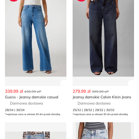
Zobacz szczegóły produktu
Zob
339.99 zł
279.99 zł
439.99 zł*
399.99 zł*
Guess - Jeansy damskie casual
Jeansy damskie Calvin Klein Jeans
Darmowa dostawa
Darmowa dostawa
28/34 | 30/34
25/32 | 28/32 | 29/32 | 30/32
*najniższa cena w okresie 30 dni przed obniżką
*najniższa cena w okresie 30 dni przed obniżką
Jeansy damskie w miejskim stylu HUGO
Jeansy damskie w miejskim 