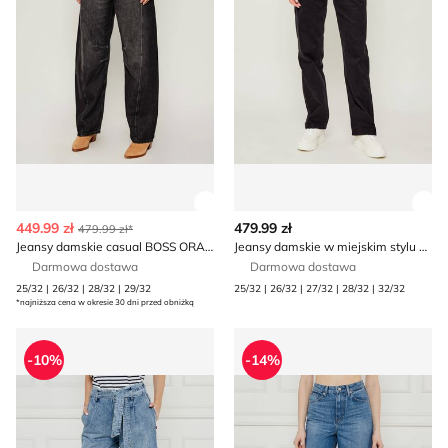
Zobacz szczegóły produktu
Zob
449.99 zł
479.99 zł
479.99 zł*
Jeansy damskie casual BOSS ORANGE
Jeansy damskie w miejskim stylu Hugo Blue
Darmowa dostawa
Darmowa dostawa
25/32 | 26/32 | 28/32 | 29/32
25/32 | 26/32 | 27/32 | 28/32 | 32/32
*najniższa cena w okresie 30 dni przed obniżką
Jeansy damskie casual Joop! Jeans
Jeansy damskie w miejskim s
-10%
-14%