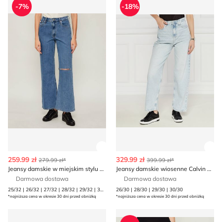
-7%
-18%
Zobacz szczegóły produktu
Zob
259.99 zł
329.99 zł
279.99 zł*
399.99 zł*
Jeansy damskie w miejskim stylu Calvin Klein Jeans
Jeansy damskie wiosenne Calvin Klein Jeans
Darmowa dostawa
Darmowa dostawa
25/32 | 26/32 | 27/32 | 28/32 | 29/32 | 30/32
26/30 | 28/30 | 29/30 | 30/30
*najniższa cena w okresie 30 dni przed obniżką
*najniższa cena w okresie 30 dni przed obniżką
Jeansy damskie w miejskim stylu na wiosnę Levi's®
Jeansy damskie w miejskim 