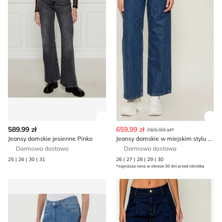
Zobacz szczegóły produktu
Zob
589.99 zł
659.99 zł
769.99 zł*
Jeansy damskie jesienne Pinko
Jeansy damskie w miejskim stylu A.P.C.
Darmowa dostawa
Darmowa dostawa
25 | 26 | 30 | 31
26 | 27 | 28 | 29 | 30
*najniższa cena w okresie 30 dni przed obniżką
Pinko - Jeansy damskie
Jeansy damskie w miejskim s