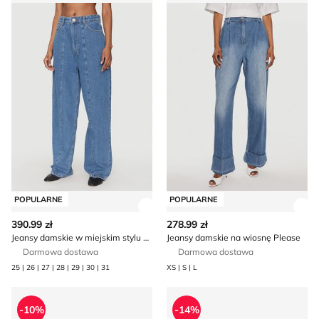
POPULARNE
POPULARNE
Zobacz szczegóły produktu
Zob
390.99 zł
278.99 zł
Jeansy damskie w miejskim stylu casual 2NDDAY
Jeansy damskie na wiosnę Please
Darmowa dostawa
Darmowa dostawa
25 | 26 | 27 | 28 | 29 | 30 | 31
XS | S | L
Jeansy damskie casual Hugo Blue
Polo Ralph Lauren - Jeansy 
-10%
-14%