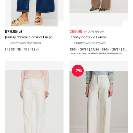
Zobacz szczegóły produktu
Zob
679.99 zł
259.99 zł
279.99 zł*
Jeansy damskie casual Liu Jo
Jeansy damskie Guess
Darmowa dostawa
Darmowa dostawa
34 | 36 | 38 | 40 | 42 | 44
25/34 | 26/34 | 27/34 | 28/34 | 29/34 | 30/34
*najniższa cena w okresie 30 dni przed obniżką
Jeansy damskie w miejskim stylu Tommy Hilfiger
LAUREN RALPH LAUREN - Je
-7%