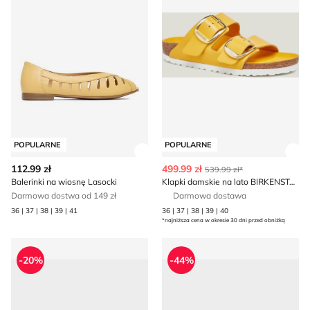
POPULARNE
POPULARNE
Zobacz szczegóły produktu
Zob
112.99 zł
499.99 zł
539.99 zł*
Balerinki na wiosnę Lasocki
Klapki damskie na lato BIRKENSTOCK
Darmowa dostwa od 149 zł
Darmowa dostawa
36 | 37 | 38 | 39 | 41
36 | 37 | 38 | 39 | 40
*najniższa cena w okresie 30 dni przed obniżką
Balerinki na wiosnę Mohito
Sandały damskie na lato Mo
-20%
-44%