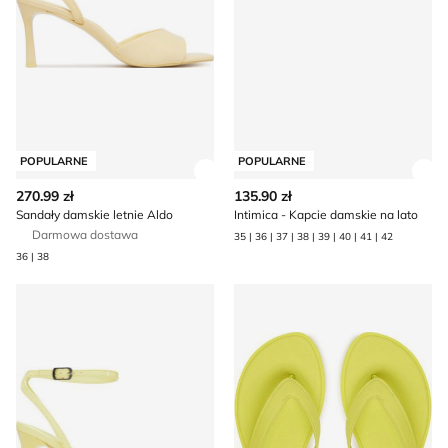
POPULARNE
POPULARNE
Zobacz szczegóły produktu
Zob
270.99 zł
135.90 zł
Sandały damskie letnie Aldo
Intimica - Kapcie damskie na lato
Darmowa dostawa
35 | 36 | 37 | 38 | 39 | 40 | 41 | 42
36 | 38
Sandały damskie na lato Call It Spring
Klapki damskie na lato Tomm