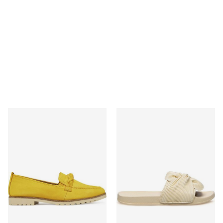
Mokasyny na jesień Tamaris
Jenny Fairy - Klapki damskie 