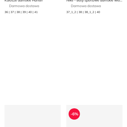
Kalosze damskie Hunter
Nike - Buty sportowe damskie wiosenne
Darmowa dostawa
Darmowa dostawa
36 | 37 | 38 | 39 | 40 | 41
37_1_2 | 38 | 38_1_2 | 40
Sandały damskie na lato Tamaris
Buty sportowe damskie na 
-6%