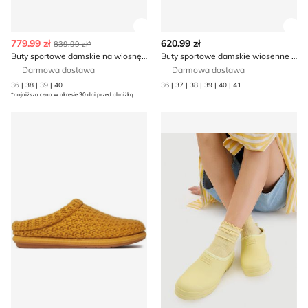
Zobacz szczegóły produktu
Zob
779.99 zł
620.99 zł
839.99 zł*
Buty sportowe damskie na wiosnę Weekend MaxMara
Buty sportowe damskie wiosenne Polo Ralph Lauren
Darmowa dostawa
Darmowa dostawa
36 | 38 | 39 | 40
36 | 37 | 38 | 39 | 40 | 41
*najniższa cena w okresie 30 dni przed obniżką
Kapcie damskie zimowe Toni Pons
Hunter - Kalosze damskie n