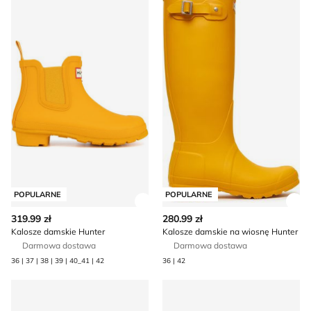
POPULARNE
POPULARNE
Zobacz szczegóły produktu
Zob
319.99 zł
280.99 zł
Kalosze damskie Hunter
Kalosze damskie na wiosnę Hunter
Darmowa dostawa
Darmowa dostawa
36 | 37 | 38 | 39 | 40_41 | 42
36 | 42
Rieker - Buty sportowe damskie jesienne
Kalosze damskie na wiosnę 