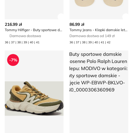
Zobacz szczegóły produktu
Zob
216.99 zł
86.99 zł
Tommy Hilfiger - Buty sportowe damskie na wiosnę
Tommy Jeans - Klapki damskie letnie
Darmowa dostawa
Darmowa dostwa od 149 zł
36 | 37 | 38 | 39 | 40 | 41
36 | 37 | 38 | 39 | 40 | 41 | 42
Buty sportowe damskie na wiosnę Weekend MaxMara
Buty sportowe damskie wiosen
-7%