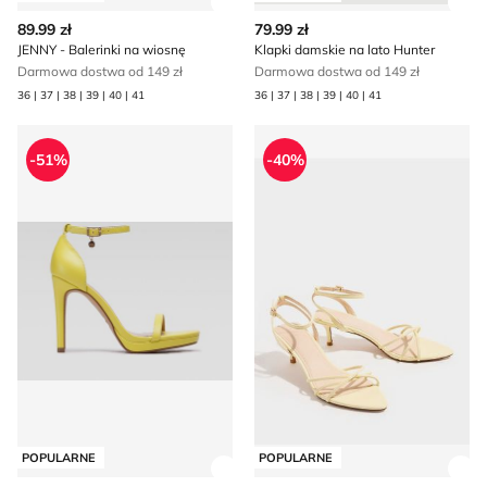
Zobacz szczegóły produktu
Zob
89.99 zł
79.99 zł
JENNY - Balerinki na wiosnę
Klapki damskie na lato Hunter
Darmowa dostwa od 149 zł
Darmowa dostwa od 149 zł
36 | 37 | 38 | 39 | 40 | 41
36 | 37 | 38 | 39 | 40 | 41
DeeZee - Sandały damskie na lato
Sandały damskie letnie Mohi
-51%
-40%
POPULARNE
POPULARNE
Zobacz szczegóły produktu
Zob