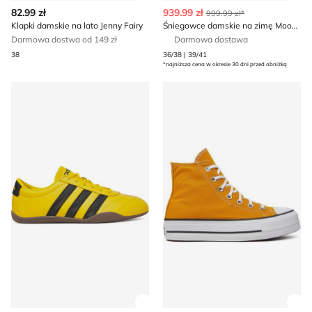
Zobacz szczegóły produktu
Zob
82.99 zł
939.99 zł
999.99 zł*
Klapki damskie na lato Jenny Fairy
Śniegowce damskie na zimę Moon Boot
Darmowa dostwa od 149 zł
Darmowa dostawa
38
36/38 | 39/41
*najniższa cena w okresie 30 dni przed obniżką
Buty sportowe damskie na wiosnę adidas
Trampki damskie wiosenne 
Zobacz szczegóły produktu
Zob