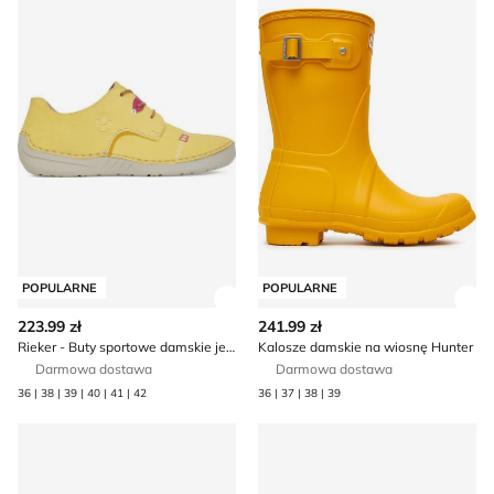
POPULARNE
POPULARNE
Zobacz szczegóły produktu
Zob
223.99 zł
241.99 zł
Rieker - Buty sportowe damskie jesienne
Kalosze damskie na wiosnę Hunter
Darmowa dostawa
Darmowa dostawa
36 | 38 | 39 | 40 | 41 | 42
36 | 37 | 38 | 39
Barbour - Kalosze damskie na wiosnę
Klapki damskie na lato Lasoc