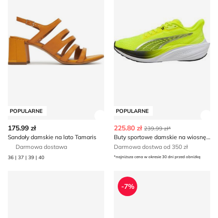
POPULARNE
POPULARNE
Zobacz szczegóły produktu
Zob
175.99 zł
225.80 zł
239.99 zł*
Sandały damskie na lato Tamaris
Buty sportowe damskie na wiosnę Puma
Darmowa dostawa
Darmowa dostwa od 350 zł
36 | 37 | 39 | 40
*najniższa cena w okresie 30 dni przed obniżką
Balerinki na wiosnę Lasocki
Klapki damskie na lato BI
-7%