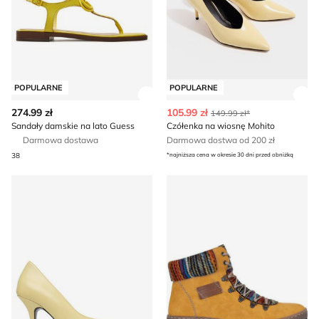
POPULARNE
POPULARNE
Zobacz szczegóły produktu
Zob
274.99 zł
105.99 zł
149.99 zł*
Sandały damskie na lato Guess
Czółenka na wiosnę Mohito
Darmowa dostawa
Darmowa dostwa od 200 zł
38
*najniższa cena w okresie 30 dni przed obniżką
Czółenka na wiosnę Patrizia Pepe
Botki jesienne Rieker