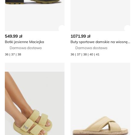
Zobacz szczegóły produktu
Zob
549.99 zł
1071.99 zł
Botki jesienne Maciejka
Buty sportowe damskie na wiosnę Elisabetta Franchi
Darmowa dostawa
Darmowa dostawa
36 | 37 | 38
36 | 37 | 38 | 40 | 41
Klapki damskie letnie Juicy Couture
Espadryle damskie letnie La