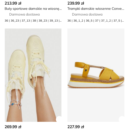
213.99 zł
239.99 zł
Buty sportowe damskie na wiosnę adidas
Trampki damskie wiosenne Converse
Darmowa dostawa
Darmowa dostawa
36 | 36_23 | 37_13 | 38 | 38_23 | 39_13 | 40 | 40_23 | 41_13 | 42
36 | 36_1_2 | 36_5 | 37 | 37_1_2 | 37_5 | 38 | 39 | 39_5
Buty sportowe damskie na wiosnę Reebok
Espadryle damskie na lato 
Zobacz szczegóły produktu
Zob
269.99 zł
227.99 zł