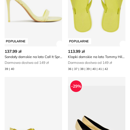
POPULARNE
POPULARNE
Zobacz szczegóły produktu
Zob
137.99 zł
113.99 zł
Sandały damskie na lato Call It Spring
Klapki damskie na lato Tommy Hilfiger
Darmowa dostwa od 149 zł
Darmowa dostwa od 149 zł
39 | 40
36 | 37 | 38 | 39 | 40 | 41 | 42
Sandały damskie na lato Guess
Czółenka na wiosnę Mohito
-29%