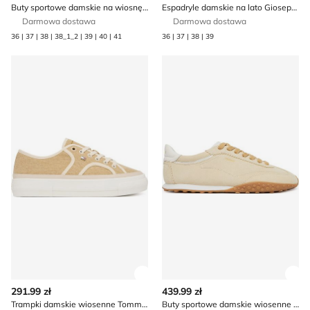
Buty sportowe damskie na wiosnę Reebok
Espadryle damskie na lato Gioseppo
Darmowa dostawa
Darmowa dostawa
36 | 37 | 38 | 38_1_2 | 39 | 40 | 41
36 | 37 | 38 | 39
Trampki damskie wiosenne Tommy Hilfiger
Buty sportowe damskie wio
Zobacz szczegóły produktu
Zob
291.99 zł
439.99 zł
Trampki damskie wiosenne Tommy Hilfiger
Buty sportowe damskie wiosenne HOFF