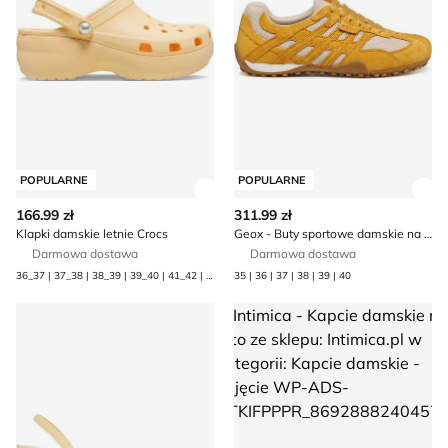
POPULARNE
POPULARNE
Zobacz szczegóły produktu
Zob
166.99 zł
311.99 zł
Klapki damskie letnie Crocs
Geox - Buty sportowe damskie na wiosnę
Darmowa dostawa
Darmowa dostawa
36_37 | 37_38 | 38_39 | 39_40 | 41_42 | 42_43
35 | 36 | 37 | 38 | 39 | 40
Sandały damskie letnie Aldo
Intimica - Kapcie damskie na l