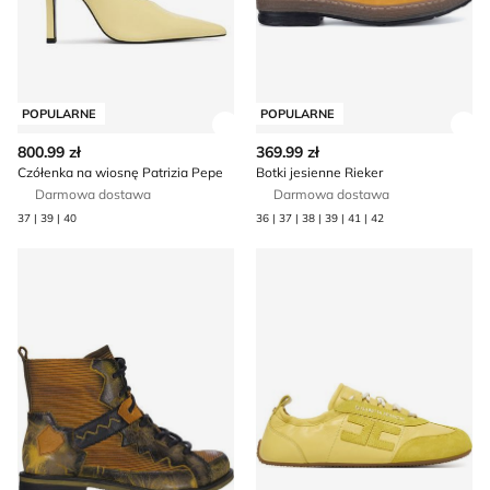
POPULARNE
POPULARNE
Zobacz szczegóły produktu
Zob
800.99 zł
369.99 zł
Czółenka na wiosnę Patrizia Pepe
Botki jesienne Rieker
Darmowa dostawa
Darmowa dostawa
37 | 39 | 40
36 | 37 | 38 | 39 | 41 | 42
Botki jesienne Maciejka
Buty sportowe damskie na wi