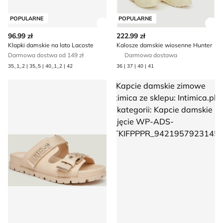
POPULARNE
POPULARNE
Zobacz szczegóły produktu
Zob
96.99 zł
222.99 zł
Klapki damskie na lato Lacoste
Kalosze damskie wiosenne Hunter
Darmowa dostwa od 149 zł
Darmowa dostawa
35_1_2 | 35_5 | 40_1_2 | 42
36 | 37 | 40 | 41
Klapki damskie na lato Guess
Kapcie damskie zimowe Intimi