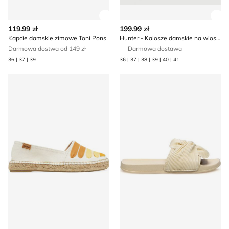
Zobacz szczegóły produktu
Zob
119.99 zł
199.99 zł
Kapcie damskie zimowe Toni Pons
Hunter - Kalosze damskie na wiosnę
Darmowa dostwa od 149 zł
Darmowa dostawa
36 | 37 | 39
36 | 37 | 38 | 39 | 40 | 41
Toni Pons - Espadryle damskie letnie
Klapki damskie na lato Jenny