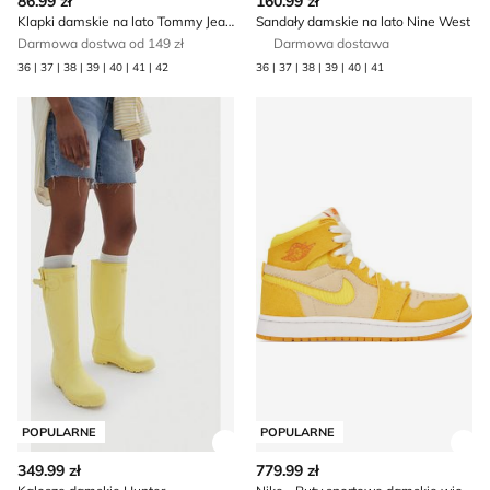
86.99 zł
160.99 zł
Klapki damskie na lato Tommy Jeans
Sandały damskie na lato Nine West
Darmowa dostwa od 149 zł
Darmowa dostawa
36 | 37 | 38 | 39 | 40 | 41 | 42
36 | 37 | 38 | 39 | 40 | 41
Kalosze damskie Hunter
Nike - Buty sportowe damsk
POPULARNE
POPULARNE
Zobacz szczegóły produktu
Zob
349.99 zł
779.99 zł