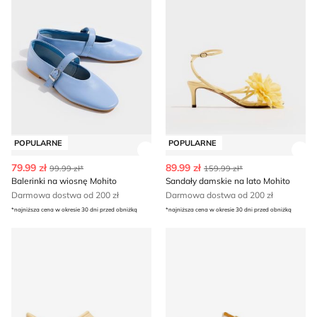
POPULARNE
POPULARNE
Zobacz szczegóły produktu
Zob
79.99 zł
89.99 zł
99.99 zł*
159.99 zł*
Balerinki na wiosnę Mohito
Sandały damskie na lato Mohito
Darmowa dostwa od 200 zł
Darmowa dostwa od 200 zł
*najniższa cena w okresie 30 dni przed obniżką
*najniższa cena w okresie 30 dni przed obniżką
Klapki damskie letnie Crocs
Geox - Buty sportowe damsk