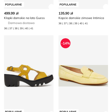
POPULARNE
POPULARNE
Zobacz szczegóły produktu
Zob
499.99 zł
135.90 zł
Klapki damskie na lato Guess
Kapcie damskie zimowe Intimica
Darmowa dostawa
36 | 37 | 38 | 39 | 40 | 41
36 | 37 | 38 | 39 | 40 | 41
Sandały damskie na lato Fly London
Mokasyny na jesień LAUR
-14%
POPULARNE
POPULARNE