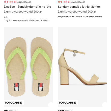
83.99 zł
89.99 zł
169.99 zł*
149.99 zł*
DeeZee - Sandały damskie na lato
Sandały damskie letnie Mohito
Darmowa dostwa od 200 zł
Darmowa dostwa od 200 zł
41
*najniższa cena w okresie 30 dni przed obniżką
*najniższa cena w okresie 30 dni przed obniżką
Klapki damskie na lato Tommy Jeans
Sandały damskie na lato Ni
POPULARNE
POPULARNE
Zobacz szczegóły produktu
Zob