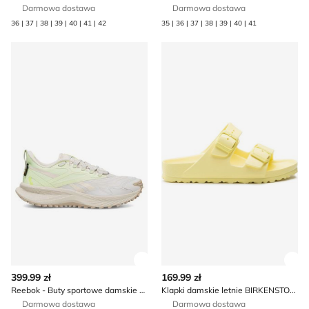
Darmowa dostawa
Darmowa dostawa
36 | 37 | 38 | 39 | 40 | 41 | 42
35 | 36 | 37 | 38 | 39 | 40 | 41
Reebok - Buty sportowe damskie na wiosnę
Klapki damskie letnie BIRK
Zobacz szczegóły produktu
Zob
399.99 zł
169.99 zł
Reebok - Buty sportowe damskie na wiosnę
Klapki damskie letnie BIRKENSTOCK
Darmowa dostawa
Darmowa dostawa