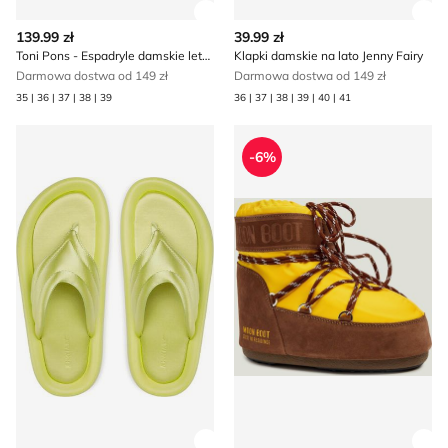
Zobacz szczegóły produktu
Zob
139.99 zł
39.99 zł
Toni Pons - Espadryle damskie letnie
Klapki damskie na lato Jenny Fairy
Darmowa dostwa od 149 zł
Darmowa dostwa od 149 zł
35 | 36 | 37 | 38 | 39
36 | 37 | 38 | 39 | 40 | 41
Klapki damskie na lato Jenny Fairy
Śniegowce damskie na zimę
-6%