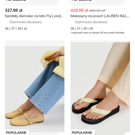
Zobacz szczegóły produktu
Zob
327.99 zł
419.99 zł
489.99 zł*
Sandały damskie na lato Fly London
Mokasyny na jesień LAUREN RALPH LAUREN
Darmowa dostawa
Darmowa dostawa
36 | 37 | 38 | 41
36 | 37 | 39 | 40
*najniższa cena w okresie 30 dni przed obniżką
JENNY - Balerinki na wiosnę
Klapki damskie na lato Hunt
POPULARNE
POPULARNE