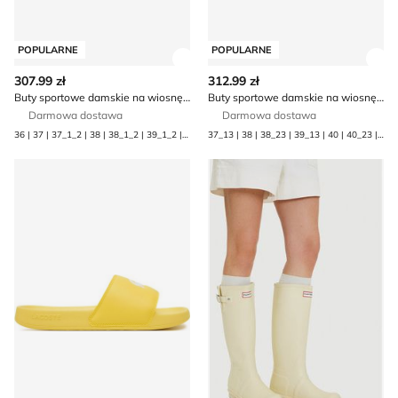
POPULARNE
POPULARNE
Zobacz szczegóły produktu
Zob
307.99 zł
312.99 zł
Buty sportowe damskie na wiosnę New Balance
Buty sportowe damskie na wiosnę adidas
Darmowa dostawa
Darmowa dostawa
36 | 37 | 37_1_2 | 38 | 38_1_2 | 39_1_2 | 40 | 40_1_2
37_13 | 38 | 38_23 | 39_13 | 40 | 40_23 | 41_13
Klapki damskie na lato Lacoste
Kalosze damskie wiosenne H