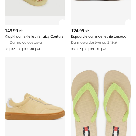
Zobacz szczegóły produktu
Zob
149.99 zł
124.99 zł
Klapki damskie letnie Juicy Couture
Espadryle damskie letnie Lasocki
Darmowa dostawa
Darmowa dostwa od 149 zł
36 | 37 | 38 | 39 | 40 | 41
36 | 37 | 38 | 39 | 40 | 41
Tommy Hilfiger - Buty sportowe damskie na wiosnę
Tommy Jeans - Klapki damski