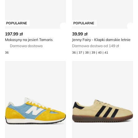
POPULARNE
POPULARNE
Zobacz szczegóły produktu
Zob
197.99 zł
39.99 zł
Mokasyny na jesień Tamaris
Jenny Fairy - Klapki damskie letnie
Darmowa dostawa
Darmowa dostwa od 149 zł
36
36 | 37 | 38 | 39 | 40 | 41
Buty sportowe damskie na wiosnę New Balance
Buty sportowe damskie na w