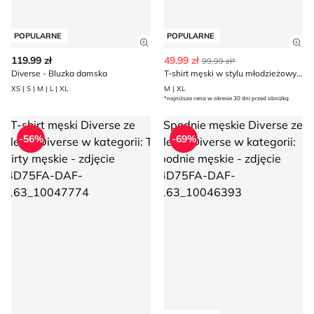
POPULARNE
POPULARNE
Zobacz szczegóły produktu
Zob
119.99 zł
49.99 zł
99.99 zł*
Diverse - Bluzka damska
T-shirt męski w stylu młodzieżowym DiverseExtreme
XS | S | M | L | XL
M | XL
*najniższa cena w okresie 30 dni przed obniżką
T-shirt męski Diverse
Spodnie męskie Diverse
-56%
-69%