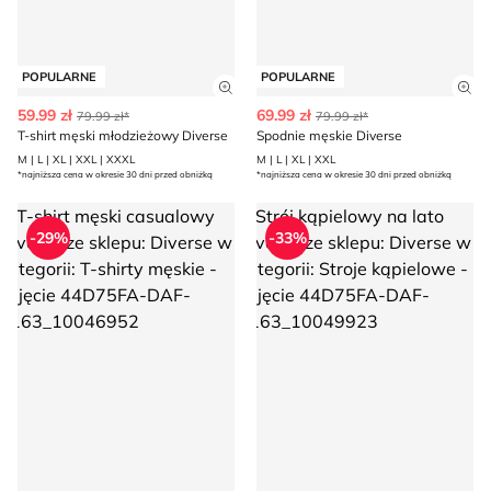
POPULARNE
POPULARNE
Zobacz szczegóły produktu
Zob
59.99 zł
69.99 zł
79.99 zł*
79.99 zł*
T-shirt męski młodzieżowy Diverse
Spodnie męskie Diverse
M | L | XL | XXL | XXXL
M | L | XL | XXL
*najniższa cena w okresie 30 dni przed obniżką
*najniższa cena w okresie 30 dni przed obniżką
T-shirt męski casualowy Diverse
Strój kąpielowy na lato Divers
-29%
-33%