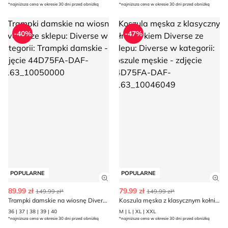
*najniższa cena w okresie 30 dni przed obniżką
*najniższa cena w okresie 30 dni przed obniżką
Trampki damskie na wiosnę Diverse
Koszula męska z klasycznym ko
-40%
-47%
POPULARNE
POPULARNE
Zobacz szczegóły produktu
Zob
89.99 zł
79.99 zł
149.99 zł*
149.99 zł*
Trampki damskie na wiosnę Diverse
Koszula męska z klasycznym kołnierzykiem Diverse
36 | 37 | 38 | 39 | 40
M | L | XL | XXL
*najniższa cena w okresie 30 dni przed obniżką
*najniższa cena w okresie 30 dni przed obniżką