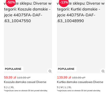
-50%
-13%
POPULARNE
POPULARNE
Zobacz szczegóły produktu
Zob
59.99 zł
139.99 zł
119.99 zł*
159.99 zł*
Koszula damska casual Diverse
Kurtka damska casualowa Diverse
S | L | XL
S | M | L | XL
*najniższa cena w okresie 30 dni przed obniżką
*najniższa cena w okresie 30 dni przed obniżką