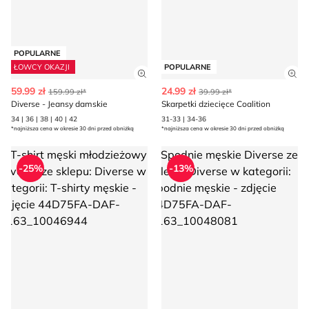
POPULARNE
ŁOWCY OKAZJI
POPULARNE
Zobacz szczegóły produktu
Zob
59.99 zł
24.99 zł
159.99 zł*
39.99 zł*
Diverse - Jeansy damskie
Skarpetki dziecięce Coalition
34 | 36 | 38 | 40 | 42
31-33 | 34-36
*najniższa cena w okresie 30 dni przed obniżką
*najniższa cena w okresie 30 dni przed obniżką
T-shirt męski młodzieżowy Diverse
Spodnie męskie Diverse
-25%
-13%