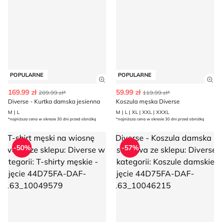
POPULARNE
POPULARNE
Zobacz szczegóły produktu
Zob
169.99 zł
59.99 zł
209.99 zł*
119.99 zł*
Diverse - Kurtka damska jesienna
Koszula męska Diverse
M | L
M | L | XL | XXL | XXXL
*najniższa cena w okresie 30 dni przed obniżką
*najniższa cena w okresie 30 dni przed obniżką
T-shirt męski na wiosnę Diverse
Diverse - Koszula damska cas
-50%
-57%