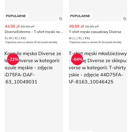
POPULARNE
POPULARNE
Zobacz szczegóły produktu
Zob
44.99 zł
49.99 zł
69.99 zł*
59.99 zł*
DiverseExtreme - T-shirt męski na wiosnę
T-shirt męski casualowy Diverse
S | M | XL | XXL
M | L | XL | XXL
*najniższa cena w okresie 30 dni przed obniżką
*najniższa cena w okresie 30 dni przed obniżką
Koszula męska Diverse
T-shirt męski młodzieżowy na 
-22%
-64%