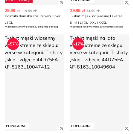
ŁOWCY OKAZJI
POPULARNE
Zobacz szczegóły produktu
Zob
29.99 zł
29.99 zł
119.99 zł*
34.99 zł*
Koszula damska casualowa Diverse
T-shirt męski na wiosnę Diverse
L | XL
S | M | L | XL | XXL | XXXL
*najniższa cena w okresie 30 dni przed obniżką
*najniższa cena w okresie 30 dni przed obniżką
T-shirt męski wiosenny DiverseExtreme
T-shirt męski na lato DiverseE
-57%
-17%
POPULARNE
POPULARNE
Zobacz szczegóły produktu
Zob