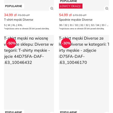
POPULARNE
POPULARNE
ŁOWCY OKAZJI
Zobacz szczegóły produktu
Zob
34.99 zł
54.99 zł
79.99 zł*
179.99 zł*
T-shirt męski Diverse
Spodnie męskie Diverse
S | M | XL | XXL
30 / 32 | 31 / 32 | 32 / 32 | 32 / 34 | 33 / 32 | 33 / 34 | 34 / 34 | 36 / 34
*najniższa cena w okresie 30 dni przed obniżką
*najniższa cena w okresie 30 dni przed obniżką
T-shirt męski na wiosnę Diverse
T-shirt męski Diverse
-50%
-30%
POPULARNE
POPULARNE