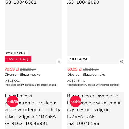
POPULARNE
ŁOWCY OKAZJI
POPULARNE
Zobacz szczegóły produktu
Zob
79.99 zł
69.99 zł
249.99 zł*
159.99 zł*
Diverse - Bluza męska
Diverse - Bluza damska
M | L | XXL
XS | S | M | L
*najniższa cena w okresie 30 dni przed obniżką
*najniższa cena w okresie 30 dni przed obniżką
T-shirt męski DiverseExtreme
Bluza męska Diverse
-36%
-33%