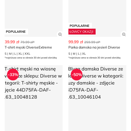
POPULARNE
POPULARNE
ŁOWCY OKAZJI
Zobacz szczegóły produktu
Zob
39.99 zł
99.99 zł
79.99 zł*
259.99 zł*
T-shirt męski DiverseExtreme
Parka damska na jesień Diverse
S | M | L | XL | XXL
S | M | L | XL
*najniższa cena w okresie 30 dni przed obniżką
*najniższa cena w okresie 30 dni przed obniżką
T-shirt męski na wiosnę Diverse
Bluza damska Diverse
-33%
-50%