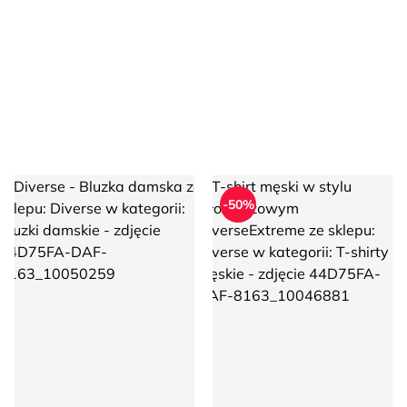
Diverse - Bluzka damska
T-shirt męski w stylu młodzi
-50%