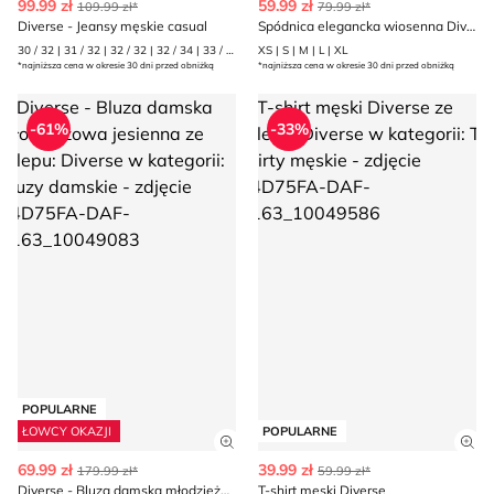
99.99 zł
59.99 zł
109.99 zł*
79.99 zł*
Diverse - Jeansy męskie casual
Spódnica elegancka wiosenna Diverse
30 / 32 | 31 / 32 | 32 / 32 | 32 / 34 | 33 / 32 | 34 / 32 | 34 / 34 | 36 / 32 | 36 / 34
XS | S | M | L | XL
*najniższa cena w okresie 30 dni przed obniżką
*najniższa cena w okresie 30 dni przed obniżką
Diverse - Bluza damska młodzieżowa jesienna
T-shirt męski Diverse
-61%
-33%
POPULARNE
ŁOWCY OKAZJI
POPULARNE
Zobacz szczegóły produktu
Zob
69.99 zł
39.99 zł
179.99 zł*
59.99 zł*
Diverse - Bluza damska młodzieżowa jesienna
T-shirt męski Diverse