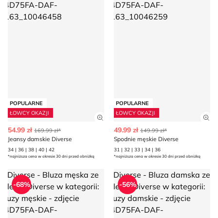
POPULARNE
POPULARNE
ŁOWCY OKAZJI
ŁOWCY OKAZJI
Zobacz szczegóły produktu
Zob
54.99 zł
49.99 zł
169.99 zł*
149.99 zł*
Jeansy damskie Diverse
Spodnie męskie Diverse
34 | 36 | 38 | 40 | 42
31 | 32 | 33 | 34 | 36
*najniższa cena w okresie 30 dni przed obniżką
*najniższa cena w okresie 30 dni przed obniżką
Diverse - Bluza męska
Diverse - Bluza damska
-68%
-56%