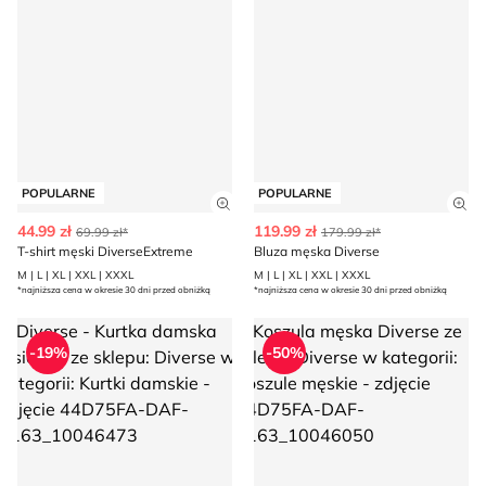
POPULARNE
POPULARNE
Zobacz szczegóły produktu
Zob
44.99 zł
119.99 zł
69.99 zł*
179.99 zł*
T-shirt męski DiverseExtreme
Bluza męska Diverse
M | L | XL | XXL | XXXL
M | L | XL | XXL | XXXL
*najniższa cena w okresie 30 dni przed obniżką
*najniższa cena w okresie 30 dni przed obniżką
Diverse - Kurtka damska jesienna
Koszula męska Diverse
-19%
-50%