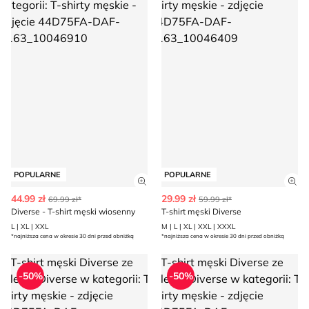
POPULARNE
POPULARNE
Zobacz szczegóły produktu
Zob
44.99 zł
29.99 zł
69.99 zł*
59.99 zł*
Diverse - T-shirt męski wiosenny
T-shirt męski Diverse
L | XL | XXL
M | L | XL | XXL | XXXL
*najniższa cena w okresie 30 dni przed obniżką
*najniższa cena w okresie 30 dni przed obniżką
T-shirt męski Diverse
T-shirt męski Diverse
-50%
-50%