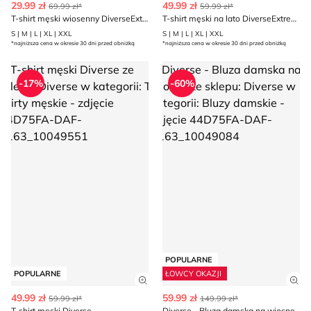
29.99 zł
49.99 zł
69.99 zł*
59.99 zł*
T-shirt męski wiosenny DiverseExtreme
T-shirt męski na lato DiverseExtreme
S | M | L | XL | XXL
S | M | L | XL | XXL
*najniższa cena w okresie 30 dni przed obniżką
*najniższa cena w okresie 30 dni przed obniżką
T-shirt męski Diverse
Diverse - Bluza damska na wi
-17%
-60%
POPULARNE
POPULARNE
ŁOWCY OKAZJI
Zobacz szczegóły produktu
Zob
49.99 zł
59.99 zł
59.99 zł*
149.99 zł*
T-shirt męski Diverse
Diverse - Bluza damska na wiosnę