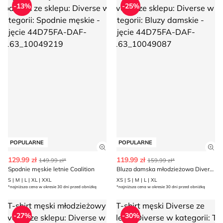
-13%
-25%
POPULARNE
POPULARNE
Zobacz szczegóły produktu
Zob
129.99 zł
119.99 zł
149.99 zł*
159.99 zł*
Spodnie męskie letnie Coalition
Bluza damska młodzieżowa Diverse
S | M | L | XL | XXL
XS | S | M | L | XL
*najniższa cena w okresie 30 dni przed obniżką
*najniższa cena w okresie 30 dni przed obniżką
T-shirt męski młodzieżowy Diverse
T-shirt męski Diverse
-27%
-30%