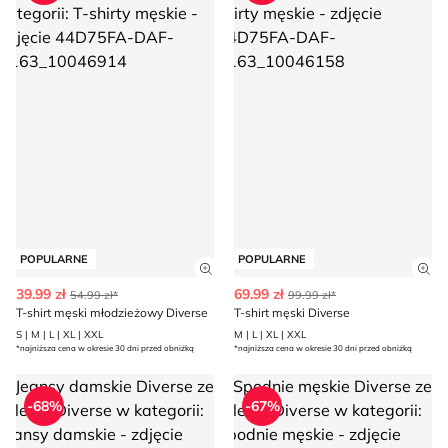
POPULARNE
POPULARNE
Zobacz szczegóły produktu
Zob
39.99 zł
69.99 zł
54.99 zł*
99.99 zł*
T-shirt męski młodzieżowy Diverse
T-shirt męski Diverse
S | M | L | XL | XXL
M | L | XL | XXL
*najniższa cena w okresie 30 dni przed obniżką
*najniższa cena w okresie 30 dni przed obniżką
Jeansy damskie Diverse
Spodnie męskie Diverse
-68%
-67%