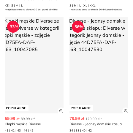
XS | S | M | L
S | M | L | XL | XXL
*najniższa cena w okresie 30 dni przed obniżką
*najniższa cena w okresie 30 dni przed obniżką
Klapki męskie Diverse
Diverse - Jeansy damskie casu
-33%
-56%
POPULARNE
POPULARNE
Zobacz szczegóły produktu
Zob
59.99 zł
79.99 zł
89.99 zł*
179.99 zł*
Klapki męskie Diverse
Diverse - Jeansy damskie casual
41 | 42 | 43 | 44 | 45
34 | 38 | 40 | 42