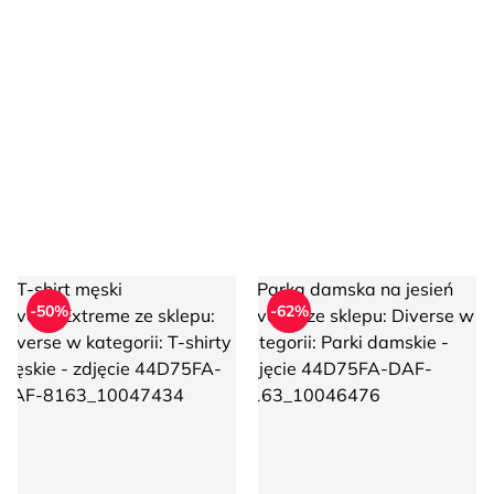
T-shirt męski DiverseExtreme
Parka damska na jesień Divers
-50%
-62%