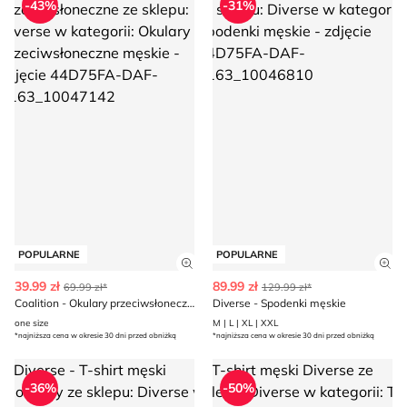
-43%
-31%
POPULARNE
POPULARNE
Zobacz szczegóły produktu
Zob
39.99 zł
89.99 zł
69.99 zł*
129.99 zł*
Coalition - Okulary przeciwsłoneczne
Diverse - Spodenki męskie
one size
M | L | XL | XXL
*najniższa cena w okresie 30 dni przed obniżką
*najniższa cena w okresie 30 dni przed obniżką
Diverse - T-shirt męski wiosenny
T-shirt męski Diverse
-36%
-50%