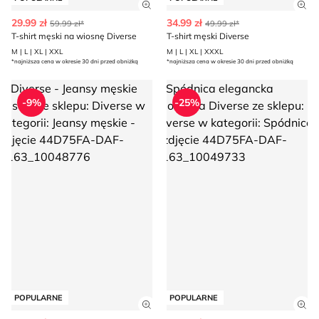
Zobacz szczegóły produktu
Zob
29.99 zł
34.99 zł
59.99 zł*
49.99 zł*
T-shirt męski na wiosnę Diverse
T-shirt męski Diverse
M | L | XL | XXL
M | L | XL | XXXL
*najniższa cena w okresie 30 dni przed obniżką
*najniższa cena w okresie 30 dni przed obniżką
Diverse - Jeansy męskie casual
Spódnica elegancka wiosenna 
-9%
-25%
POPULARNE
POPULARNE
Zobacz szczegóły produktu
Zob