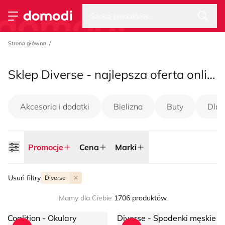
Wysz
Strona główna
Szukaj produktów...
Przełącz menu
Strona główna
Sklep Diverse - najlepsza oferta online na sezon lato 2026
Akcesoria i dodatki
Bielizna
Buty
Dla 
Promocje
Cena
Marki
Usuń filtry
Diverse
Mamy dla Ciebie
1706 produktów
Coalition - Okulary przeciwsłoneczne
Diverse - Spodenki męskie