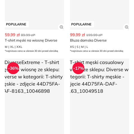
POPULARNE
POPULARNE
Zobacz szczegóły produktu
Zob
59.99 zł
99.99 zł
89.99 zł*
199.99 zł*
T-shirt męski na wiosnę Diverse
Bluza damska Diverse
M | XL | XXL
XS | S | M | L
*najniższa cena w okresie 30 dni przed obniżką
*najniższa cena w okresie 30 dni przed obniżką
DiverseExtreme - T-shirt męski na wiosnę
T-shirt męski casualowy Diver
-36%
-17%