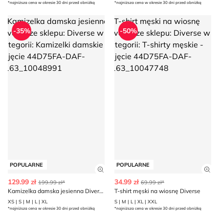
*najniższa cena w okresie 30 dni przed obniżką
*najniższa cena w okresie 30 dni przed obniżką
Kamizelka damska jesienna Diverse
T-shirt męski na wiosnę Divers
-35%
-50%
POPULARNE
POPULARNE
Zobacz szczegóły produktu
Zob
129.99 zł
34.99 zł
199.99 zł*
69.99 zł*
Kamizelka damska jesienna Diverse
T-shirt męski na wiosnę Diverse
XS | S | M | L | XL
S | M | L | XL | XXL
*najniższa cena w okresie 30 dni przed obniżką
*najniższa cena w okresie 30 dni przed obniżką