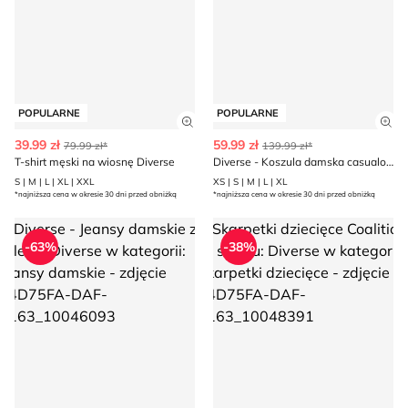
POPULARNE
POPULARNE
Zobacz szczegóły produktu
Zob
39.99 zł
59.99 zł
79.99 zł*
139.99 zł*
T-shirt męski na wiosnę Diverse
Diverse - Koszula damska casualowa
S | M | L | XL | XXL
XS | S | M | L | XL
*najniższa cena w okresie 30 dni przed obniżką
*najniższa cena w okresie 30 dni przed obniżką
Diverse - Jeansy damskie
Skarpetki dziecięce Coalition
-63%
-38%