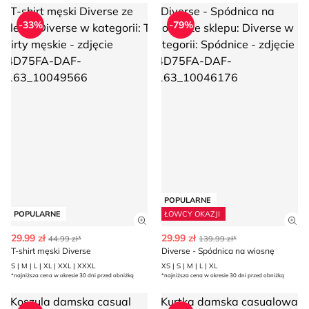
T-shirt męski Diverse
Diverse - Spódnica na wiosnę
-33%
-79%
POPULARNE
POPULARNE
ŁOWCY OKAZJI
Zobacz szczegóły produktu
Zob
29.99 zł
29.99 zł
44.99 zł*
139.99 zł*
T-shirt męski Diverse
Diverse - Spódnica na wiosnę
S | M | L | XL | XXL | XXXL
XS | S | M | L | XL
*najniższa cena w okresie 30 dni przed obniżką
*najniższa cena w okresie 30 dni przed obniżką
Koszula damska casual Diverse
Kurtka damska casualowa Div