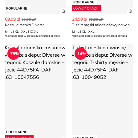
POPULARNE
POPULARNE
ŁOWCY OKAZJI
Zobacz szczegóły produktu
Zob
69.99 zł
24.99 zł
89.99 zł*
69.99 zł*
Koszula męska Diverse
T-shirt męski młodzieżowy na wiosnę Diverse
M | L | XL | XXL | XXXL
M | L | XL | XXL
*najniższa cena w okresie 30 dni przed obniżką
*najniższa cena w okresie 30 dni przed obniżką
Koszula damska casualowa Diverse
T-shirt męski na wiosnę Divers
-75%
-14%
POPULARNE