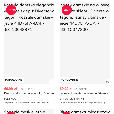
Koszula damska elegancka Diverse
Jeansy damskie na wiosnę Div
-50%
-46%
POPULARNE
POPULARNE
Zobacz szczegóły produktu
Zob
69.99 zł
69.99 zł
139.99 zł*
129.99 zł*
Koszula damska elegancka Diverse
Jeansy damskie na wiosnę Diverse
M/L | XS/S
34 | 36 | 38 | 40 | 42
*najniższa cena w okresie 30 dni przed obniżką
*najniższa cena w okresie 30 dni przed obniżką
Spodnie męskie letnie Coalition
Bluza damska młodzieżowa Di