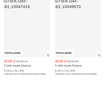
POPULARNE
POPULARNE
Zobacz szczegóły produktu
Zob
29.99 zł
49.99 zł
59.99 zł*
99.99 zł*
T-shirt męski Diverse
T-shirt męski Diverse
S | M | L | XL | XXL
S | M | L | XL | XXL
*najniższa cena w okresie 30 dni przed obniżką
*najniższa cena w okresie 30 dni przed obniżką