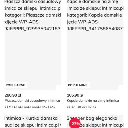
Płaszcz damski casualowy Intimica
Kapcie damskie na zimę Intimi
POPULARNE
POPULARNE
Zobacz szczegóły produktu
Zob
280.90 zł
105.90 zł
Płaszcz damski casualowy Intimica
Kapcie damskie na zimę Intimica
S | M | L | XL | XXL | XXXL | 4XL | 5XL
36-37 | 38-39 | 40-41
Intimica - Kurtka damska casual
Shopper bag elegancka Intimi
-23%