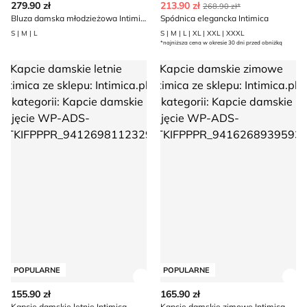
279.90 zł
213.90 zł
268.90 zł*
Bluza damska młodzieżowa Intimica
Spódnica elegancka Intimica
S | M | L
S | M | L | XL | XXL | XXXL
*najniższa cena w okresie 30 dni przed obniżką
Kapcie damskie letnie Intimica
Kapcie damskie zimowe Intimi
POPULARNE
POPULARNE
Zobacz szczegóły produktu
Zob
155.90 zł
165.90 zł
Kapcie damskie letnie Intimica
Kapcie damskie zimowe Intimica