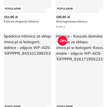
POPULARNE
POPULARNE
Zobacz szczegóły produktu
Zob
151.90 zł
195.90 zł
Kuferek elegancki Intimica
Strój kąpielowy Intimica
S | M | L
Spódnica Intimica
Intimica - Koszula damska na 
-28%
POPULARNE
POPULARNE