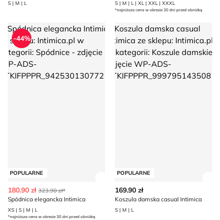
S | M | L
S | M | L | XL | XXL | XXXL
*najniższa cena w okresie 30 dni przed obniżką
Spódnica elegancka Intimica
Koszula damska casual Intimic
-44%
POPULARNE
POPULARNE
Zobacz szczegóły produktu
Zob
180.90 zł
169.90 zł
323.90 zł*
Spódnica elegancka Intimica
Koszula damska casual Intimica
XS | S | M | L
S | M | L
*najniższa cena w okresie 30 dni przed obniżką