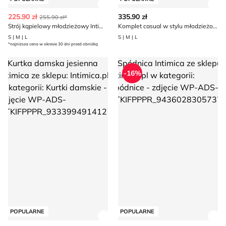
Zobacz szczegóły produktu
Zob
225.90 zł
335.90 zł
255.90 zł*
Strój kąpielowy młodzieżowy Intimica
Komplet casual w stylu młodzieżowym Intimica
S | M | L
S | M | L
*najniższa cena w okresie 30 dni przed obniżką
Kurtka damska jesienna Intimica
Spódnica Intimica
-16%
POPULARNE
POPULARNE
Zobacz szczegóły produktu
Zob