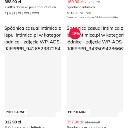
388.90 zł
169.90 zł
202.90 zł*
Kurtka damska jesienna Intimica
Spódnica Intimica
S | M | L | XL | XXL | XXXL
S | M | L | XL | XXL
*najniższa cena w okresie 30 dni przed obniżką
Spódnica casual Intimica
Spódnica casual Intimica
-18%
POPULARNE
POPULARNE
Zobacz szczegóły produktu
Zob
312.90 zł
257.90 zł
312.90 zł*
Spódnica casual Intimica
Spódnica casual Intimica