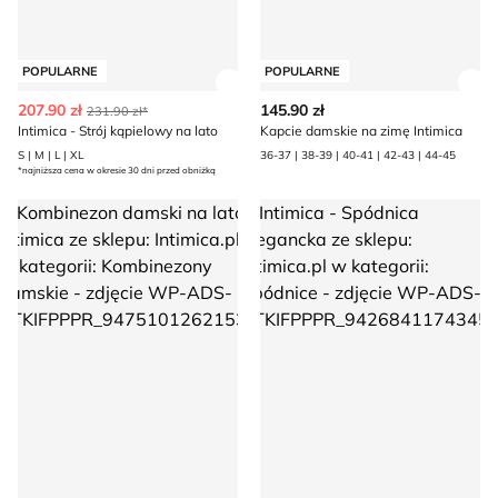
POPULARNE
POPULARNE
Zobacz szczegóły produktu
Zob
207.90 zł
145.90 zł
231.90 zł*
Intimica - Strój kąpielowy na lato
Kapcie damskie na zimę Intimica
S | M | L | XL
36-37 | 38-39 | 40-41 | 42-43 | 44-45
*najniższa cena w okresie 30 dni przed obniżką
Kombinezon damski na lato Intimica
Intimica - Spódnica elegancka