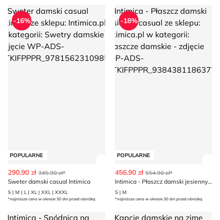
Sweter damski casual Intimica
Intimica - Płaszcz damski jesie
-16%
-18%
POPULARNE
POPULARNE
Zobacz szczegóły produktu
Zob
290.90 zł
456.90 zł
345.90 zł*
554.90 zł*
Sweter damski casual Intimica
Intimica - Płaszcz damski jesienny casual
S | M | L | XL | XXL | XXXL
S | M
*najniższa cena w okresie 30 dni przed obniżką
*najniższa cena w okresie 30 dni przed obniżką
Intimica - Spódnica na wiosnę
Kapcie damskie na zimę Intimi