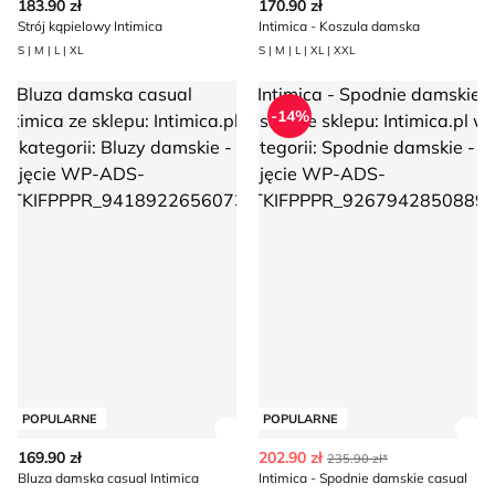
183.90 zł
170.90 zł
Strój kąpielowy Intimica
Intimica - Koszula damska
S | M | L | XL
S | M | L | XL | XXL
Bluza damska casual Intimica
Intimica - Spodnie damskie cas
-14%
POPULARNE
POPULARNE
Zobacz szczegóły produktu
Zob
169.90 zł
202.90 zł
235.90 zł*
Bluza damska casual Intimica
Intimica - Spodnie damskie casual