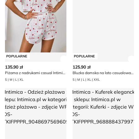
POPULARNE
POPULARNE
Zobacz szczegóły produktu
Zob
135.90 zł
125.90 zł
Piżama z nadrukami casual Intimica
Bluzka damska na lato casualowa Intimica
S | M | L | XL
S | M | L | XL | XXL
Intimica - Odzież plażowa
Intimica - Kuferek elegancki