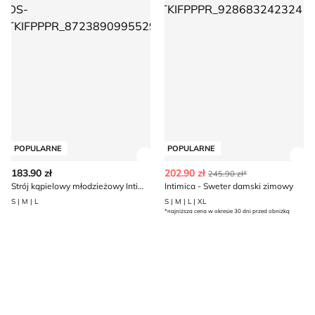
POPULARNE
POPULARNE
Zobacz szczegóły produktu
Zob
183.90 zł
202.90 zł
245.90 zł*
Strój kąpielowy młodzieżowy Intimica
Intimica - Sweter damski zimowy
S | M | L
S | M | L | XL
*najniższa cena w okresie 30 dni przed obniżką