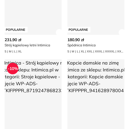
POPULARNE
POPULARNE
Zobacz szczegóły produktu
Zob
231.90 zł
180.90 zł
Strój kąpielowy letni Intimica
Spódnica Intimica
S | M | L | XL
S | M | L | XL | XXL | XXXL | XXXXL | XXXXXL
Intimica - Strój kąpielowy na lato
Kapcie damskie na zimę Intimi
-10%