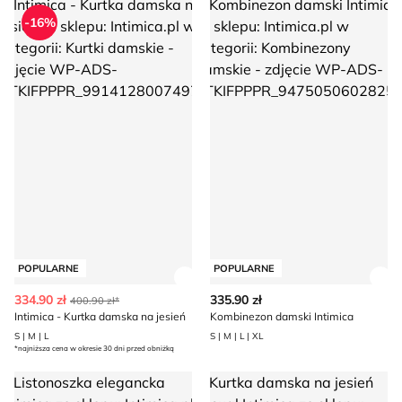
Intimica - Kurtka damska na jesień
Kombinezon damski Intimica
-16%
POPULARNE
POPULARNE
Zobacz szczegóły produktu
Zob
334.90 zł
335.90 zł
400.90 zł*
Intimica - Kurtka damska na jesień
Kombinezon damski Intimica
S | M | L
S | M | L | XL
*najniższa cena w okresie 30 dni przed obniżką
Listonoszka elegancka Intimica
Kurtka damska na jesień casual