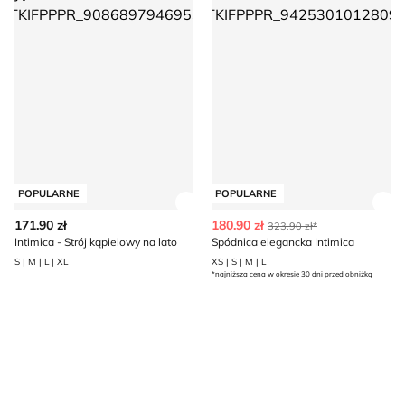
POPULARNE
POPULARNE
Zobacz szczegóły produktu
Zob
171.90 zł
180.90 zł
323.90 zł*
Intimica - Strój kąpielowy na lato
Spódnica elegancka Intimica
S | M | L | XL
XS | S | M | L
*najniższa cena w okresie 30 dni przed obniżką