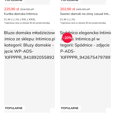
POPULARNE
POPULARNE
Zobacz szczegóły produktu
Zob
225.90 zł
202.90 zł
334.90 zł*
245.90 zł*
Kurtka damska Intimica
Sweter damski na zimę casual Intimica
S | M | L | XL | XXL | XXXL
S | M | L | XL
*najniższa cena w okresie 30 dni przed obniżką
*najniższa cena w okresie 30 dni przed obniżką
Bluza damska młodzieżowa Intimica
Spódnica elegancka Intimica
-20%
POPULARNE
POPULARNE
Zobacz szczegóły produktu
Zob