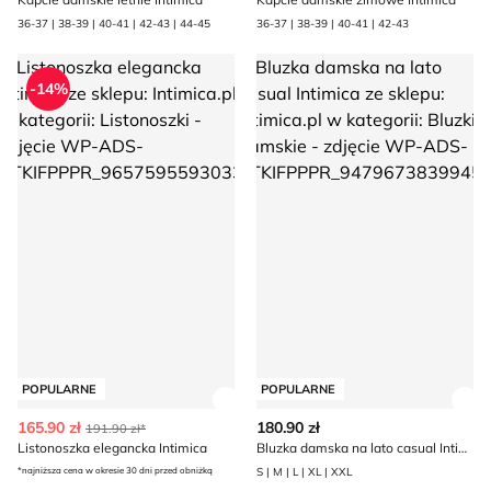
36-37 | 38-39 | 40-41 | 42-43 | 44-45
36-37 | 38-39 | 40-41 | 42-43
Listonoszka elegancka Intimica
Bluzka damska na lato casual I
-14%
POPULARNE
POPULARNE
Zobacz szczegóły produktu
Zob
165.90 zł
180.90 zł
191.90 zł*
Listonoszka elegancka Intimica
Bluzka damska na lato casual Intimica
*najniższa cena w okresie 30 dni przed obniżką
S | M | L | XL | XXL