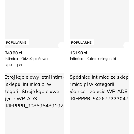
POPULARNE
POPULARNE
Zobacz szczegóły produktu
Zob
243.90 zł
151.90 zł
Intimica - Odzież plażowa
Intimica - Kuferek elegancki
S | M | L | XL
Strój kąpielowy letni Intimica
Spódnica Intimica