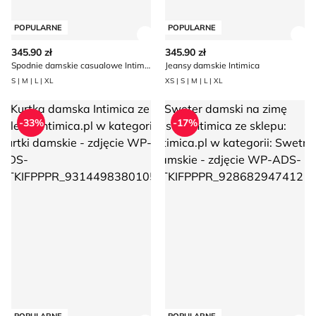
POPULARNE
POPULARNE
Zobacz szczegóły produktu
Zob
345.90 zł
345.90 zł
Spodnie damskie casualowe Intimica
Jeansy damskie Intimica
S | M | L | XL
XS | S | M | L | XL
Kurtka damska Intimica
Sweter damski na zimę casual 
-33%
-17%