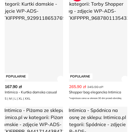
POPULARNE
POPULARNE
Zobacz szczegóły produktu
Zob
167.90 zł
265.90 zł
345.90 zł*
Intimica - Kurtka damska casual
Shopper bag elegancka Intimica
S | M | L | XL | XXL
*najniższa cena w okresie 30 dni przed obniżką
Intimica - Piżama
Intimica - Spódnica na wiosnę