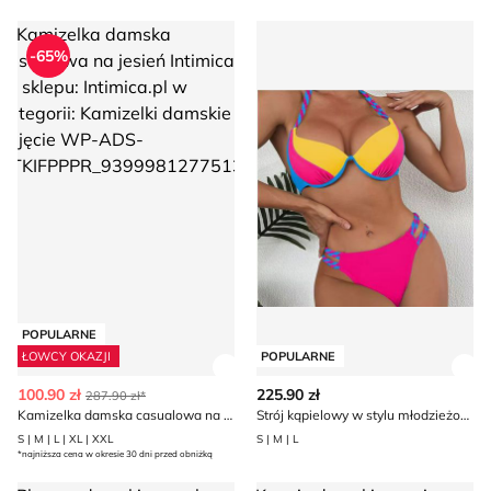
Kamizelka damska casualowa na jesień Intimica
Strój kąpielowy w stylu mło
-65%
POPULARNE
ŁOWCY OKAZJI
POPULARNE
Zobacz szczegóły produktu
Zob
100.90 zł
225.90 zł
287.90 zł*
Kamizelka damska casualowa na jesień Intimica
Strój kąpielowy w stylu młodzieżowym Intimica
S | M | L | XL | XXL
S | M | L
*najniższa cena w okresie 30 dni przed obniżką