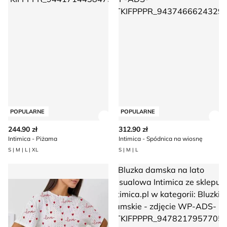
POPULARNE
POPULARNE
Zobacz szczegóły produktu
Zob
244.90 zł
312.90 zł
Intimica - Piżama
Intimica - Spódnica na wiosnę
S | M | L | XL
S | M | L
Piżama z nadrukami casual Intimica
Bluzka damska na lato casualo