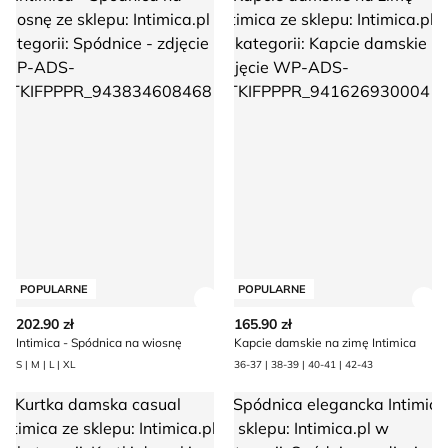
POPULARNE
POPULARNE
Zobacz szczegóły produktu
Zob
202.90 zł
165.90 zł
Intimica - Spódnica na wiosnę
Kapcie damskie na zimę Intimica
S | M | L | XL
36-37 | 38-39 | 40-41 | 42-43
Kurtka damska casual Intimica
Spódnica elegancka Intimica