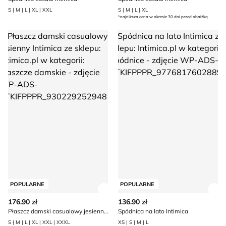
S | M | L | XL | XXL
S | M | L | XL
*najniższa cena w okresie 30 dni przed obniżką
Płaszcz damski casualowy jesienny Intimica
Spódnica na lato Intimica
POPULARNE
POPULARNE
Zobacz szczegóły produktu
Zob
176.90 zł
136.90 zł
Płaszcz damski casualowy jesienny Intimica
Spódnica na lato Intimica
S | M | L | XL | XXL | XXXL
XS | S | M | L