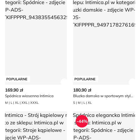
POPULARNE
POPULARNE
Zobacz szczegóły produktu
Zob
169.90 zł
180.90 zł
Spódnica wiosenna Intimica
Bluzka damska w sportowym stylu Intimica
M | L | XL | XXL | XXXL
S | M | L | XL
Intimica - Strój kąpielowy na lato
Spódnica elegancka Intimica
-44%