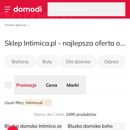
Wysz
Strona główna
Szukaj produktów...
Przełącz menu
Strona główna
Sklep Intimica.pl - najlepsza oferta online na sezon lato 2026
Bielizna
Buty
Dla dziecka
Odzież
Promocje
Cena
Marki
Usuń filtry
Intimica.pl
Mamy dla Ciebie
2495 produktów
Bluzka damska Intimica
Bluzka damska boho Intimica