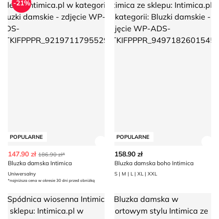
-21%
POPULARNE
POPULARNE
Zobacz szczegóły produktu
Zob
147.90 zł
158.90 zł
186.90 zł*
Bluzka damska Intimica
Bluzka damska boho Intimica
Uniwersalny
S | M | L | XL | XXL
*najniższa cena w okresie 30 dni przed obniżką
Spódnica wiosenna Intimica
Bluzka damska w sportowym st