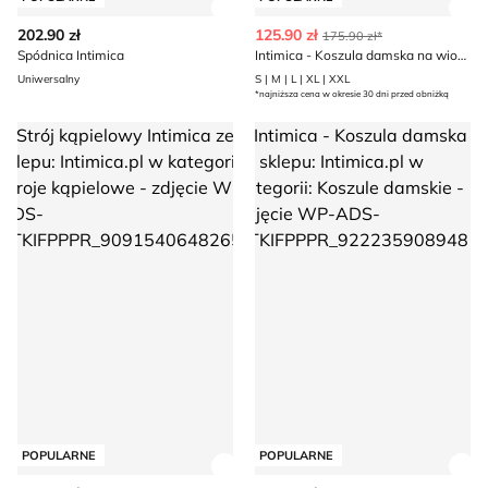
Zobacz szczegóły produktu
Zob
202.90 zł
125.90 zł
175.90 zł*
Spódnica Intimica
Intimica - Koszula damska na wiosnę
Uniwersalny
S | M | L | XL | XXL
*najniższa cena w okresie 30 dni przed obniżką
Strój kąpielowy Intimica
Intimica - Koszula damska
POPULARNE
POPULARNE
Zobacz szczegóły produktu
Zob