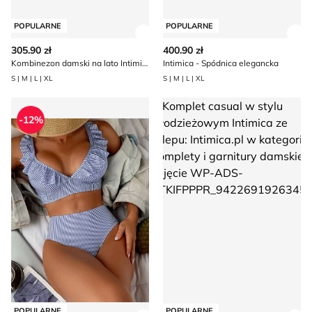
POPULARNE
POPULARNE
Zobacz szczegóły produktu
Zob
305.90 zł
400.90 zł
Kombinezon damski na lato Intimica
Intimica - Spódnica elegancka
S | M | L | XL
S | M | L | XL
Strój kąpielowy młodzieżowy Intimica
Komplet casual w stylu młodzi
-12%
POPULARNE
POPULARNE