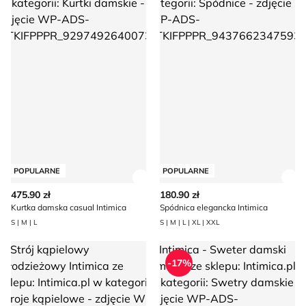
POPULARNE
POPULARNE
Zobacz szczegóły produktu
Zob
475.90 zł
180.90 zł
Kurtka damska casual Intimica
Spódnica elegancka Intimica
S | M | L
S | M | L | XL | XXL
Strój kąpielowy młodzieżowy Intimica
Intimica - Sweter damski zimo
-17%