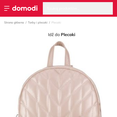
Wysz
Strona główna
Szukaj produktów...
Przełącz menu
Strona główna
Torby i plecaki
Plecaki
Idź do
Plecaki