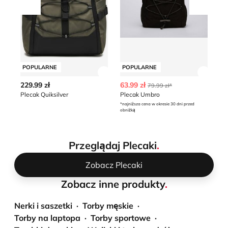
Przesuń w lewo
Przesu
POPULARNE
POPULARNE
P
Zobacz szczegóły produktu
Zobacz
229.99 zł
63.99 zł
21
79.99 zł*
Plecak Quiksilver
Plecak Umbro
Pl
*najniższa cena w okresie 30 dni przed
obniżką
Przeglądaj Plecaki
.
Zobacz Plecaki
Zobacz inne produkty
.
Nerki i saszetki
Torby męskie
Torby na laptopa
Torby sportowe