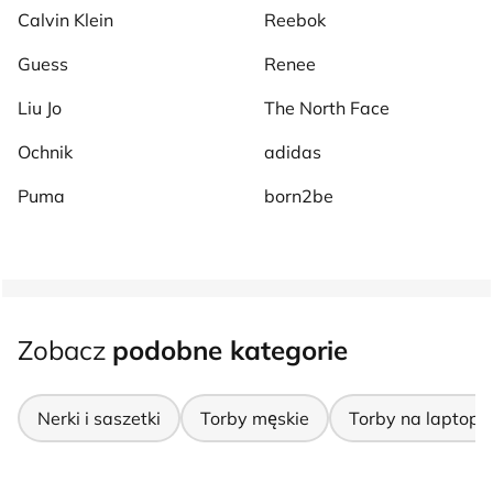
Calvin Klein
Reebok
Guess
Renee
Liu Jo
The North Face
Ochnik
adidas
Puma
born2be
Zobacz
podobne kategorie
Nerki i saszetki
Torby męskie
Torby na laptopa