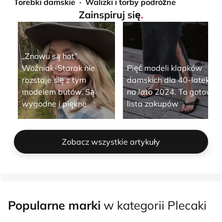
Torebki damskie
Walizki i torby podróżne
Zainspiruj się
.
„Znowu są hot”.
Woźniak-Starak nie
Pięć modeli klapków
rozstaje się z tym
damskich dla 40-latek
modelem butów. Są
na lato 2024. To gotowa
wygodne i piękne
lista zakupów
Zobacz wszystkie artykuły
Popularne marki
w kategorii Plecaki