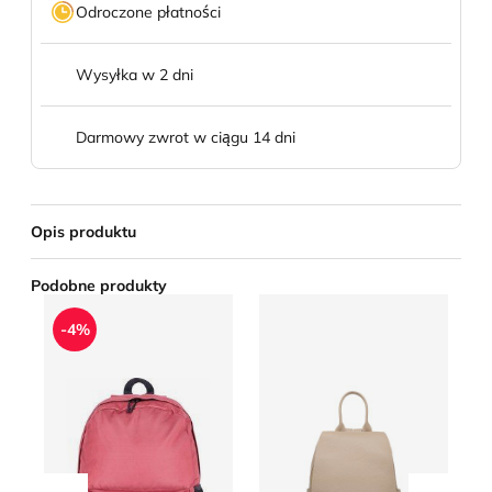
Odroczone płatności
Wysyłka w 2 dni
Darmowy zwrot w ciągu 14 dni
Opis produktu
Podobne produkty
Plecak 4F
Plecak
Pl
-4%