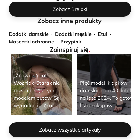
Zobacz Breloki
Zobacz inne produkty
.
Dodatki damskie
Dodatki męskie
Etui
Maseczki ochronne
Przypinki
Zainspiruj się
.
„Znowu są hot”.
Woźniak-Starak nie
Pięć modeli klapków
rozstaje się z tym
damskich dla 40-latek
modelem butów. Są
na lato 2024. To gotowa
wygodne i piękne
lista zakupów
Zobacz wszystkie artykuły