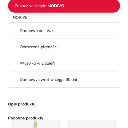
Zobacz w sklepie
MODIVO
NOSIZE
Darmowa dostwa
Odroczone płatności
Wysyłka w 1 dzień
Darmowy zwrot w ciągu 30 dni
Opis produktu
Podobne produkty
Brelok Furla
Brelok Guess
Br