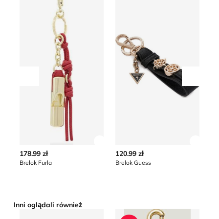
Przesuń w lewo
Przesu
Zobacz szczegóły produktu
Zobacz
178.99 zł
120.99 zł
79
Brelok Furla
Brelok Guess
Br
Inni oglądali również
Brelok Karl Lagerfeld
Brelok Coach
Br