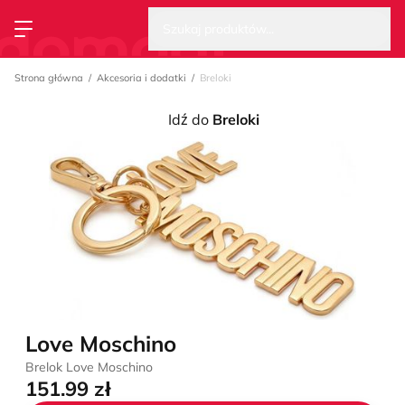
Wysz
Strona główna
Szukaj produktów...
Przełącz menu
Strona główna
Akcesoria i dodatki
Breloki
Idź do
Breloki
Love Moschino
Brelok Love Moschino
151.99 zł