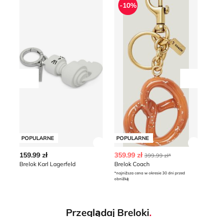
-10%
Przesuń w lewo
Przesu
POPULARNE
POPULARNE
Zobacz szczegóły produktu
Zobacz
159.99 zł
359.99 zł
17
399.99 zł*
Brelok Karl Lagerfeld
Brelok Coach
Br
*najniższa cena w okresie 30 dni przed
obniżką
Przeglądaj Breloki
.