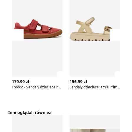
Przesuń w lewo
Przesu
Zobacz szczegóły produktu
Zobac
179.99 zł
156.99 zł
11
Froddo - Sandały dziecięce na lato
Sandały dziecięce letnie Primigi
Inni oglądali również
Sandały dziecięce na lato Lasocki Kids
Lasocki Kids - Sandały dzieci
Sa