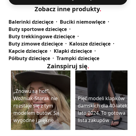
Zobacz inne produkty
.
Balerinki dziecięce
Buciki niemowlęce
Buty sportowe dziecięce
Buty trekkingowe dziecięce
Buty zimowe dziecięce
Kalosze dziecięce
Kapcie dziecięce
Klapki dziecięce
Półbuty dziecięce
Trampki dziecięce
Zainspiruj się
.
„Znowu są hot”.
Woźniak-Starak nie
Pięć modeli klapków
rozstaje się z tym
damskich dla 40-latek na
modelem butów. Są
lato 2024. To gotowa
wygodne i piękne
lista zakupów