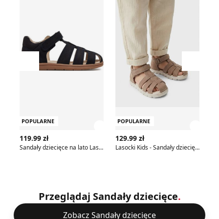
Przesuń w lewo
Przesu
POPULARNE
POPULARNE
P
Zobacz szczegóły produktu
Zobac
119.99 zł
129.99 zł
69
Sandały dziecięce na lato Lasocki Kids
Lasocki Kids - Sandały dziecięce na lato
Przeglądaj Sandały dziecięce
.
Zobacz Sandały dziecięce