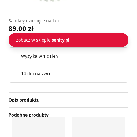
Sandały dziecięce na lato
89.00 zł
Zobacz w sklepie
senity.pl
Wysyłka w 1 dzień
14 dni na zwrot
Opis produktu
Podobne produkty
Froddo - Sandały dziecięce na lato
Sandały dziecięce letnie Pri
Pr