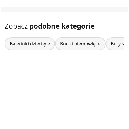
Zobacz
podobne kategorie
Balerinki dziecięce
Buciki niemowlęce
Buty sp