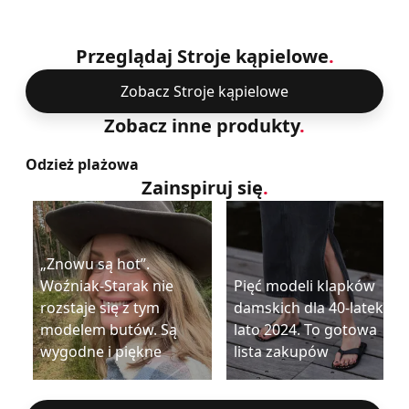
Przeglądaj Stroje kąpielowe
.
Zobacz Stroje kąpielowe
Zobacz inne produkty
.
Odzież plażowa
Zainspiruj się
.
„Znowu są hot”.
Woźniak-Starak nie
Pięć modeli klapków
rozstaje się z tym
damskich dla 40-latek na
modelem butów. Są
lato 2024. To gotowa
wygodne i piękne
lista zakupów