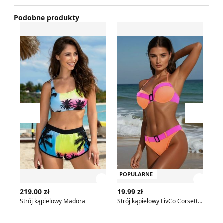
Podobne produkty
Strój kąpielowy Madora
Strój kąpielowy LivCo Corset
St
Przesuń w lewo
Przesu
POPULARNE
Zobacz szczegóły produktu
Zobac
219.00 zł
19.99 zł
98
Strój kąpielowy Madora
Strój kąpielowy LivCo Corsetti Fashion
St