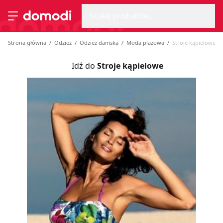
Wyszu
Strona główna
Szukaj produktów...
Przełącz menu
Strona główna
Odzież
Odzież damska
Moda plażowa
Stroje kąpielowe
Idź do
Stroje kąpielowe