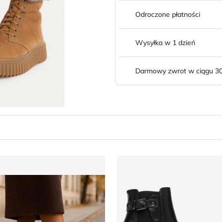
Odroczone płatności
Wysyłka w 1 dzień
Darmowy zwrot w ciągu 30
otki jesienne
Botki jesienne Clara Barson