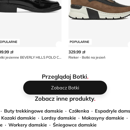
OPULARNE
POPULARNE
z szczegóły produktu
Zobacz szczegóły produktu
99.99 zł
329.99 zł
Botki jesienne BEVERLY HILLS POLO CLUB
Rieker - Botki na jesień
Przeglądaj Botki
.
Zobacz Botki
Zobacz inne produkty
.
Buty trekkingowe damskie
Czółenka
Espadryle dams
Kozaki damskie
Lordsy damskie
Mokasyny damskie
ie
Workery damskie
Śniegowce damskie