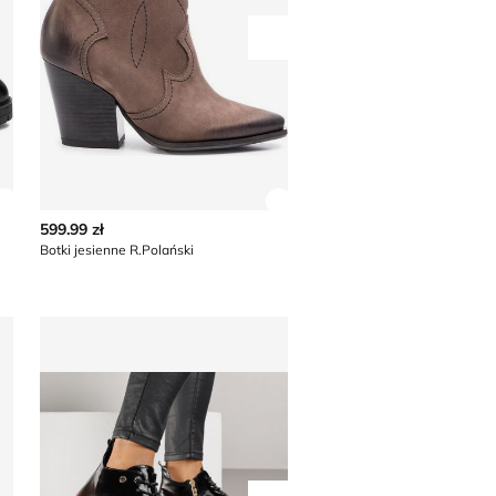
Przesuń w prawo
Zobacz szczegóły produktu
Zobacz szczegóły produkt
599.99 zł
779.99 zł
Botki jesienne R.Polański
Pikolinos - Botki jesienne
Botki jesienne Renee
Go Soft - Botki na jesi