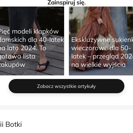
Zainspiruj się
.
Pięć modeli klapków
damskich dla 40-latek
Ekskluzywne sukienk
na lato 2024. To
wieczorowe dla 50-
gotowa lista
latek – przegląd 202
zakupów
na wielkie wyjścia
Zobacz wszystkie artykuły
i Botki