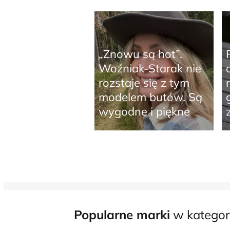
„Znowu są hot”.
Woźniak-Starak nie
rozstaje się z tym
modelem butów. Są
wygodne i piękne
Popularne marki
w kategori