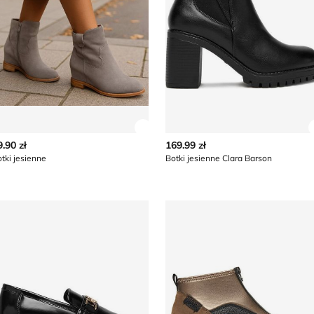
z szczegóły produktu
Zobacz szczegóły produktu
9.90 zł
169.99 zł
tki jesienne
Botki jesienne Clara Barson
otki jesienne BEVERLY HILLS POLO CLUB
Rieker - Botki na jesień