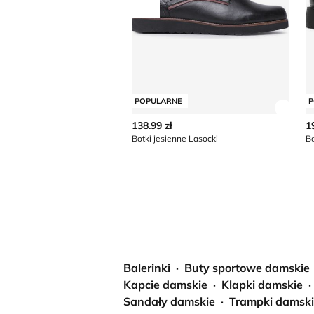
Przesuń w lewo
POPULARNE
P
Zobac
138.99 zł
1
Botki jesienne Lasocki
Balerinki
Buty sportowe damskie
Kapcie damskie
Klapki damskie
Sandały damskie
Trampki damsk