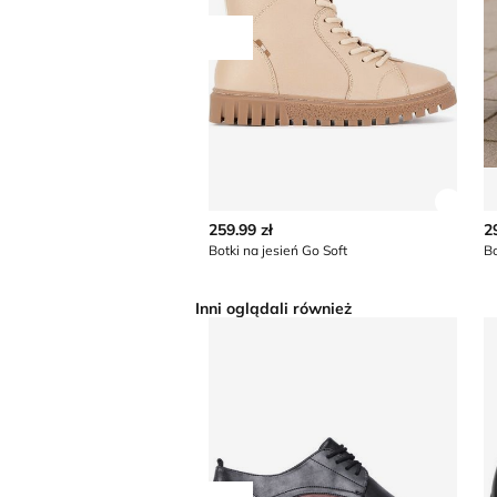
Przesuń w lewo
Zobac
259.99 zł
2
Botki na jesień Go Soft
Bo
Inni oglądali również
Botki jesienne Lasocki
B