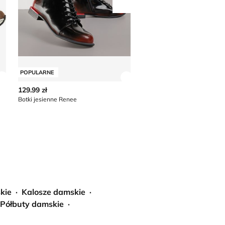
Przesuń w prawo
POPULARNE
POPULARNE
Zobacz szczegóły produktu
Zobacz szczegóły produkt
129.99 zł
249.99 zł
Botki jesienne Renee
Go Soft - Botki na jesień
kie
Kalosze damskie
Półbuty damskie