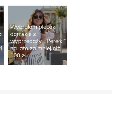
Wybrałam plecaki
i
damskie z
wyprzedaży. „Perełki”
4
na lato za mniej niż
100 zł