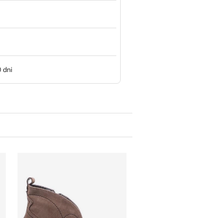
 dni
Botki jesienne R.Polański
Pikolinos - Botki jesie