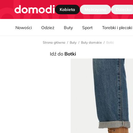
Strona główna
Kobieta
Mężczyzna
Dziecko
Nawgiacja kategorii
Nowości
Odzież
Buty
Sport
Torebki i plecaki
Strona główna
Buty
Buty damskie
Botki
Idź do
Botki