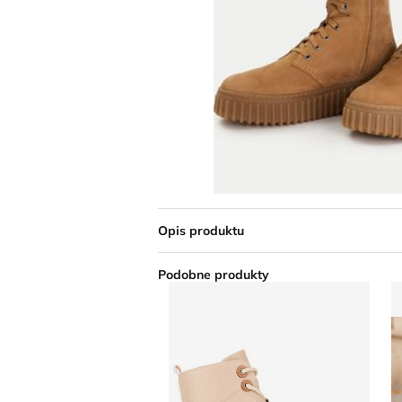
Opis produktu
Podobne produkty
Botki na jesień Go Soft
B