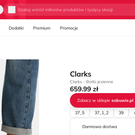
Wyszukaj
Dodatki
Premium
Promocje
Clarks
Clarks - Botki jesienne
659.99 zł
Zobacz w sklepie
eobuwie.pl
37_5
37_1_2
39
Darmowa dostwa