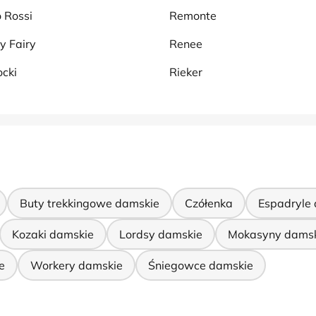
 Rossi
Remonte
y Fairy
Renee
cki
Rieker
Buty trekkingowe damskie
Czółenka
Espadryle
Kozaki damskie
Lordsy damskie
Mokasyny dams
e
Workery damskie
Śniegowce damskie