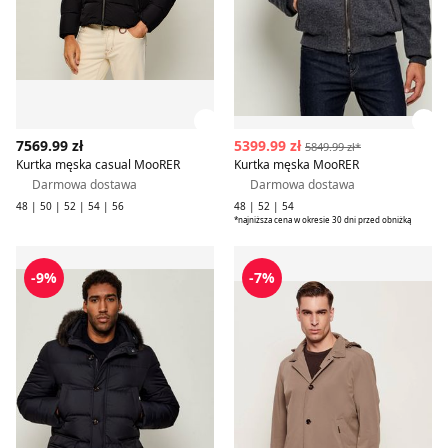
Zobacz szczegóły produktu
Zob
7569.99 zł
5399.99 zł
5849.99 zł*
Kurtka męska casual MooRER
Kurtka męska MooRER
Darmowa dostawa
Darmowa dostawa
48 | 50 | 52 | 54 | 56
48 | 52 | 54
*najniższa cena w okresie 30 dni przed obniżką
Kurtka męska casual MooRER
Płaszcz męski jesienny Moo
-9%
-7%