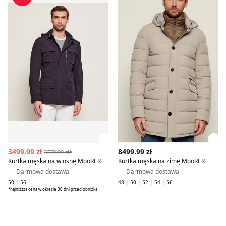
Zobacz szczegóły produktu
Zob
3499.99 zł
8499.99 zł
3779.99 zł*
Kurtka męska na wiosnę MooRER
Kurtka męska na zimę MooRER
Darmowa dostawa
Darmowa dostawa
50 | 56
48 | 50 | 52 | 54 | 56
*najniższa cena w okresie 30 dni przed obniżką