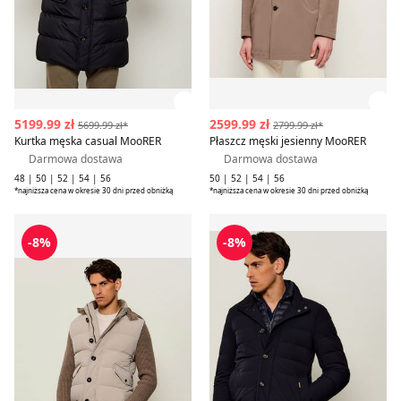
Zobacz szczegóły produktu
Zob
5199.99 zł
2599.99 zł
5699.99 zł*
2799.99 zł*
Kurtka męska casual MooRER
Płaszcz męski jesienny MooRER
Darmowa dostawa
Darmowa dostawa
48 | 50 | 52 | 54 | 56
50 | 52 | 54 | 56
*najniższa cena w okresie 30 dni przed obniżką
*najniższa cena w okresie 30 dni przed obniżką
Kamizelka męska casualowa MooRER
Kurtka męska casual MooR
-8%
-8%