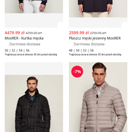
Zobacz szczegóły produktu
Zob
4479.99 zł
2599.99 zł
4799.99 zł*
2799.99 zł*
MooRER - Kurtka męska
Płaszcz męski jesienny MooRER
Darmowa dostawa
Darmowa dostawa
50 | 52 | 54 | 56
48 | 50 | 52 | 56
*najniższa cena w okresie 30 dni przed obniżką
*najniższa cena w okresie 30 dni przed obniżką
Kurtka męska jesienna casual MooRER
Kurtka męska MooRER
-7%