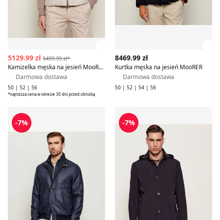
Zobacz szczegóły produktu
Zob
5129.99 zł
8469.99 zł
5499.99 zł*
Kamizelka męska na jesień MooRER
Kurtka męska na jesień MooRER
Darmowa dostawa
Darmowa dostawa
50 | 52 | 56
50 | 52 | 54 | 56
*najniższa cena w okresie 30 dni przed obniżką
MooRER - Kurtka męska
Płaszcz męski jesienny Moo
-7%
-7%