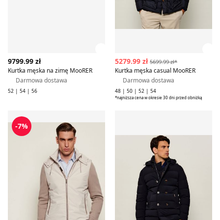
Zobacz szczegóły produktu
Zob
9799.99 zł
5279.99 zł
5699.99 zł*
Kurtka męska na zimę MooRER
Kurtka męska casual MooRER
Darmowa dostawa
Darmowa dostawa
52 | 54 | 56
48 | 50 | 52 | 54
*najniższa cena w okresie 30 dni przed obniżką
Kamizelka męska na jesień MooRER
Kurtka męska na jesień Mo
-7%