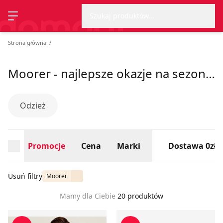
Wyszu
Strona główna
Promocje
Cena
Marki
Dostawa 0zł
Szukaj produktów...
Przełącz menu
Strona główna
Moorer - najlepsze okazje na sezon lato 2026
Odzież
Promocje
Cena
Marki
Dostawa 0zł
Usuń filtry
Moorer
Mamy dla Ciebie
20 produktów
Kamizelka męska MooRER
Kurtka męska casual MooR