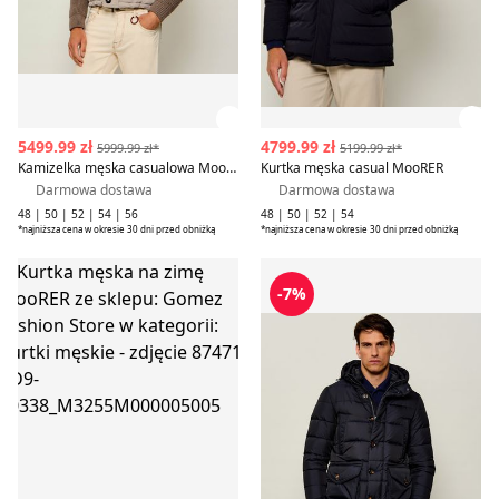
Zobacz szczegóły produktu
Zob
5499.99 zł
4799.99 zł
5999.99 zł*
5199.99 zł*
Kamizelka męska casualowa MooRER
Kurtka męska casual MooRER
Darmowa dostawa
Darmowa dostawa
48 | 50 | 52 | 54 | 56
48 | 50 | 52 | 54
*najniższa cena w okresie 30 dni przed obniżką
*najniższa cena w okresie 30 dni przed obniżką
Kurtka męska na zimę MooRER
Kurtka męska casual MooR
-7%