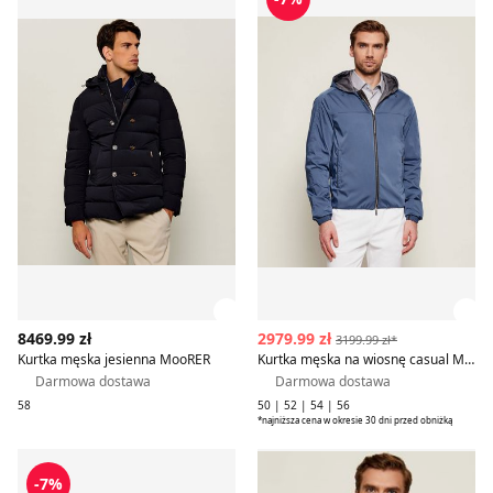
Zobacz szczegóły produktu
Zob
8469.99 zł
2979.99 zł
3199.99 zł*
Kurtka męska jesienna MooRER
Kurtka męska na wiosnę casual MooRER
Darmowa dostawa
Darmowa dostawa
58
50 | 52 | 54 | 56
*najniższa cena w okresie 30 dni przed obniżką
Kurtka męska na wiosnę MooRER
Kurtka męska na zimę Moo
-7%