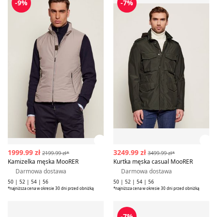
-9%
-7%
Zobacz szczegóły produktu
Zob
1999.99 zł
3249.99 zł
2199.99 zł*
3499.99 zł*
Kamizelka męska MooRER
Kurtka męska casual MooRER
Darmowa dostawa
Darmowa dostawa
50 | 52 | 54 | 56
50 | 52 | 54 | 56
*najniższa cena w okresie 30 dni przed obniżką
*najniższa cena w okresie 30 dni przed obniżką
Kurtka męska jesienna MooRER
Kurtka męska na wiosnę ca
-7%